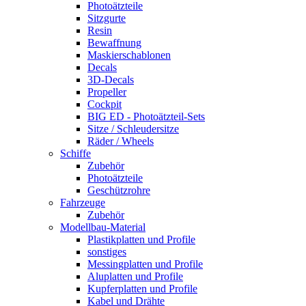
Photoätzteile
Sitzgurte
Resin
Bewaffnung
Maskierschablonen
Decals
3D-Decals
Propeller
Cockpit
BIG ED - Photoätzteil-Sets
Sitze / Schleudersitze
Räder / Wheels
Schiffe
Zubehör
Photoätzteile
Geschützrohre
Fahrzeuge
Zubehör
Modellbau-Material
Plastikplatten und Profile
sonstiges
Messingplatten und Profile
Aluplatten und Profile
Kupferplatten und Profile
Kabel und Drähte