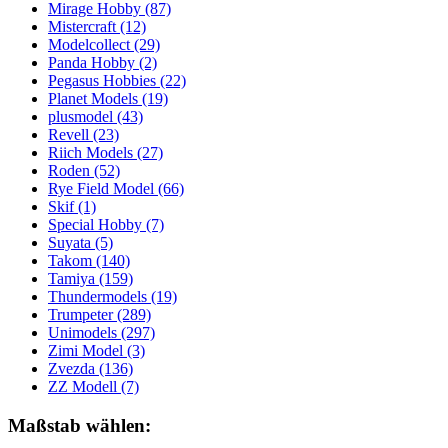
Mirage Hobby
(87)
Mistercraft
(12)
Modelcollect
(29)
Panda Hobby
(2)
Pegasus Hobbies
(22)
Planet Models
(19)
plusmodel
(43)
Revell
(23)
Riich Models
(27)
Roden
(52)
Rye Field Model
(66)
Skif
(1)
Special Hobby
(7)
Suyata
(5)
Takom
(140)
Tamiya
(159)
Thundermodels
(19)
Trumpeter
(289)
Unimodels
(297)
Zimi Model
(3)
Zvezda
(136)
ZZ Modell
(7)
Maßstab wählen: