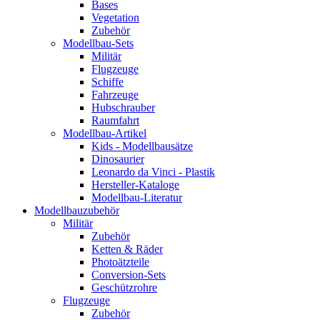
Bases
Vegetation
Zubehör
Modellbau-Sets
Militär
Flugzeuge
Schiffe
Fahrzeuge
Hubschrauber
Raumfahrt
Modellbau-Artikel
Kids - Modellbausätze
Dinosaurier
Leonardo da Vinci - Plastik
Hersteller-Kataloge
Modellbau-Literatur
Modellbauzubehör
Militär
Zubehör
Ketten & Räder
Photoätzteile
Conversion-Sets
Geschützrohre
Flugzeuge
Zubehör