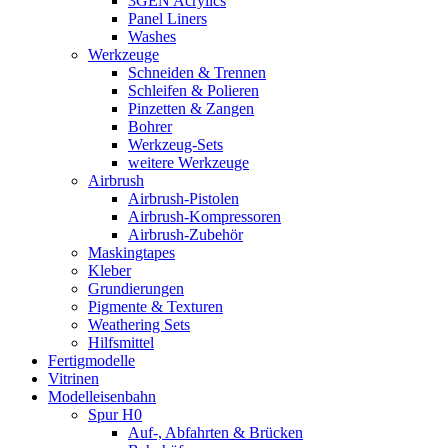
3GEN Acrylics
Panel Liners
Washes
Werkzeuge
Schneiden & Trennen
Schleifen & Polieren
Pinzetten & Zangen
Bohrer
Werkzeug-Sets
weitere Werkzeuge
Airbrush
Airbrush-Pistolen
Airbrush-Kompressoren
Airbrush-Zubehör
Maskingtapes
Kleber
Grundierungen
Pigmente & Texturen
Weathering Sets
Hilfsmittel
Fertigmodelle
Vitrinen
Modelleisenbahn
Spur H0
Auf-, Abfahrten & Brücken