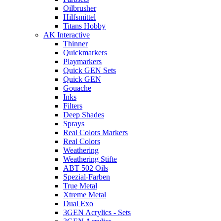
Oilbrusher
Hilfsmittel
Titans Hobby
AK Interactive
Thinner
Quickmarkers
Playmarkers
Quick GEN Sets
Quick GEN
Gouache
Inks
Filters
Deep Shades
Sprays
Real Colors Markers
Real Colors
Weathering
Weathering Stifte
ABT 502 Oils
Spezial-Farben
True Metal
Xtreme Metal
Dual Exo
3GEN Acrylics - Sets