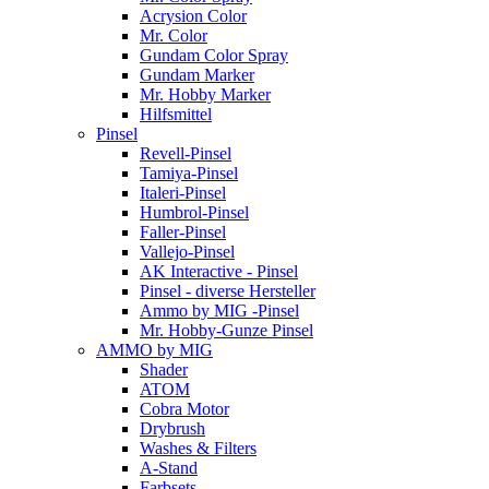
Acrysion Color
Mr. Color
Gundam Color Spray
Gundam Marker
Mr. Hobby Marker
Hilfsmittel
Pinsel
Revell-Pinsel
Tamiya-Pinsel
Italeri-Pinsel
Humbrol-Pinsel
Faller-Pinsel
Vallejo-Pinsel
AK Interactive - Pinsel
Pinsel - diverse Hersteller
Ammo by MIG -Pinsel
Mr. Hobby-Gunze Pinsel
AMMO by MIG
Shader
ATOM
Cobra Motor
Drybrush
Washes & Filters
A-Stand
Farbsets