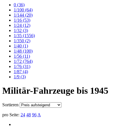
0
(36)
1/100
(64)
1/144
(20)
1/16
(53)
1/24
(12)
1/32
(3)
1/35
(1556)
1/350
(2)
1/40
(1)
1/48
(100)
1/56
(11)
1/72
(764)
1/76
(31)
1/87
(4)
1/9
(3)
Militär-Fahrzeuge bis 1945
Sortieren
pro Seite:
24
48
96
A