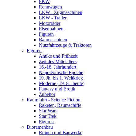
PKW
Rennwagen
LKW - Zugmaschinen
LKW - Trailer
Motorräder
Eisenbahnen
Figuren
Baumaschinen
Nutzfahrzeuge & Traktoren
Figuren
Antike und Frühzeit
Zeit des Mittelalters
16.-18. Jahrhundert
Napoleonische Epoche
19. Jh. bis 1. Weltkrieg
Moderne (1918 - heute)
Fantasy und Erotik
Zubehör
Raumfahrt - Science Fiction
Raketen, Raumschiffe
Star Wars
Star Trek
Figuren
Dioramenbau
Ruinen und Bauwerke