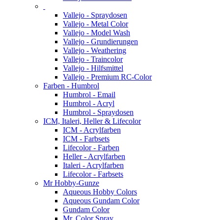
Vallejo - Spraydosen
Vallejo - Metal Color
Vallejo - Model Wash
Vallejo - Grundierungen
Vallejo - Weathering
Vallejo - Traincolor
Vallejo - Hilfsmittel
Vallejo - Premium RC-Color
Farben - Humbrol
Humbrol - Email
Humbrol - Acryl
Humbrol - Spraydosen
ICM, Italeri, Heller & Lifecolor
ICM - Acrylfarben
ICM - Farbsets
Lifecolor - Farben
Heller - Acrylfarben
Italeri - Acrylfarben
Lifecolor - Farbsets
Mr Hobby-Gunze
Aqueous Hobby Colors
Aqueous Gundam Color
Gundam Color
Mr. Color Spray