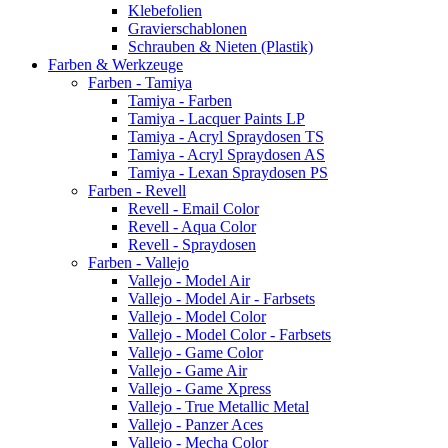
Klebefolien
Gravierschablonen
Schrauben & Nieten (Plastik)
Farben & Werkzeuge
Farben - Tamiya
Tamiya - Farben
Tamiya - Lacquer Paints LP
Tamiya - Acryl Spraydosen TS
Tamiya - Acryl Spraydosen AS
Tamiya - Lexan Spraydosen PS
Farben - Revell
Revell - Email Color
Revell - Aqua Color
Revell - Spraydosen
Farben - Vallejo
Vallejo - Model Air
Vallejo - Model Air - Farbsets
Vallejo - Model Color
Vallejo - Model Color - Farbsets
Vallejo - Game Color
Vallejo - Game Air
Vallejo - Game Xpress
Vallejo - True Metallic Metal
Vallejo - Panzer Aces
Vallejo - Mecha Color