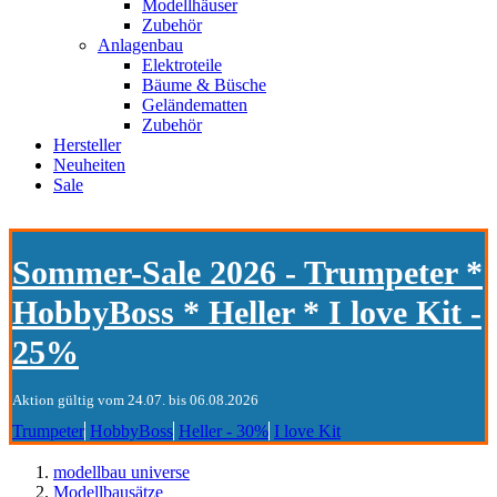
Modellhäuser
Zubehör
Anlagenbau
Elektroteile
Bäume & Büsche
Geländematten
Zubehör
Hersteller
Neuheiten
Sale
Sommer-Sale 2026 - Trumpeter *
HobbyBoss * Heller * I love Kit -
25%
Aktion gültig vom 24.07. bis 06.08.2026
Trumpeter
HobbyBoss
Heller - 30%
I love Kit
modellbau universe
Modellbausätze