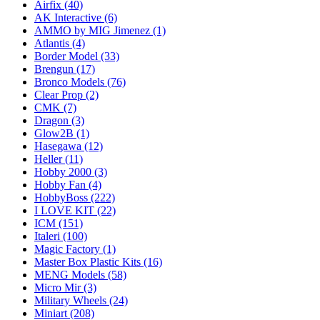
Airfix
(40)
AK Interactive
(6)
AMMO by MIG Jimenez
(1)
Atlantis
(4)
Border Model
(33)
Brengun
(17)
Bronco Models
(76)
Clear Prop
(2)
CMK
(7)
Dragon
(3)
Glow2B
(1)
Hasegawa
(12)
Heller
(11)
Hobby 2000
(3)
Hobby Fan
(4)
HobbyBoss
(222)
I LOVE KIT
(22)
ICM
(151)
Italeri
(100)
Magic Factory
(1)
Master Box Plastic Kits
(16)
MENG Models
(58)
Micro Mir
(3)
Military Wheels
(24)
Miniart
(208)