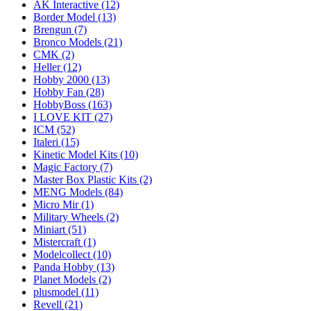
AK Interactive
(12)
Border Model
(13)
Brengun
(7)
Bronco Models
(21)
CMK
(2)
Heller
(12)
Hobby 2000
(13)
Hobby Fan
(28)
HobbyBoss
(163)
I LOVE KIT
(27)
ICM
(52)
Italeri
(15)
Kinetic Model Kits
(10)
Magic Factory
(7)
Master Box Plastic Kits
(2)
MENG Models
(84)
Micro Mir
(1)
Military Wheels
(2)
Miniart
(51)
Mistercraft
(1)
Modelcollect
(10)
Panda Hobby
(13)
Planet Models
(2)
plusmodel
(11)
Revell
(21)