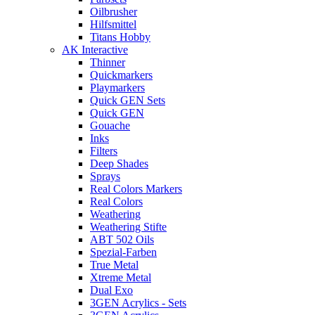
Oilbrusher
Hilfsmittel
Titans Hobby
AK Interactive
Thinner
Quickmarkers
Playmarkers
Quick GEN Sets
Quick GEN
Gouache
Inks
Filters
Deep Shades
Sprays
Real Colors Markers
Real Colors
Weathering
Weathering Stifte
ABT 502 Oils
Spezial-Farben
True Metal
Xtreme Metal
Dual Exo
3GEN Acrylics - Sets