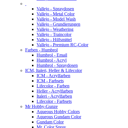
Vallejo - Spraydosen
Vallejo - Metal Color
Vallejo - Model Wash
Vallejo - Grundierungen
Vallejo - Weathering
Vallejo - Traincolor
Vallejo - Hilfsmittel
Vallejo - Premium RC-Color
Farben - Humbrol
Humbrol - Email
Humbrol - Acryl
Humbrol - Spraydosen
ICM, Italeri, Heller & Lifecolor
ICM - Acrylfarben
ICM - Farbsets
Lifecolor - Farben
Heller - Acrylfarben
Italeri - Acrylfarben
Lifecolor - Farbsets
Mr Hobby-Gunze
Aqueous Hobby Colors
Aqueous Gundam Color
Gundam Color
Mr. Color Spray