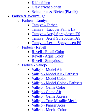
Klebefolien
Gravierschablonen
Schrauben & Nieten (Plastik)
Farben & Werkzeuge
Farben - Tamiya
Tamiya - Farben
Tamiya - Lacquer Paints LP
Tamiya - Acryl Spraydosen TS
Tamiya - Acryl Spraydosen AS
Tamiya - Lexan Spraydosen PS
Farben - Revell
Revell - Email Color
Revell - Aqua Color
Revell - Spraydosen
Farben - Vallejo
Vallejo - Model Air
Vallejo - Model Air - Farbsets
Vallejo - Model Color
Vallejo - Model Color - Farbsets
Vallejo - Game Color
Vallejo - Game Air
Vallejo - Game Xpress
Vallejo - True Metallic Metal
Vallejo - Panzer Aces
Vallejo - Mecha Color