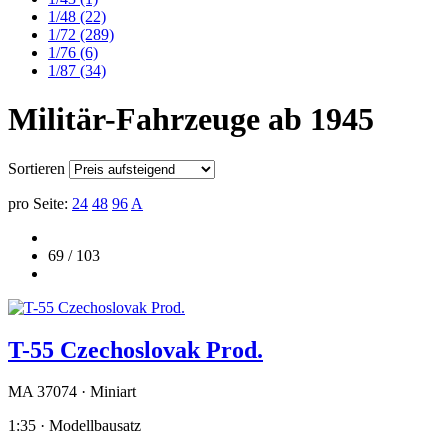
1/48
(22)
1/72
(289)
1/76
(6)
1/87
(34)
Militär-Fahrzeuge ab 1945
Sortieren
pro Seite:
24
48
96
A
69 / 103
T-55 Czechoslovak Prod.
MA 37074 · Miniart
1:35 · Modellbausatz