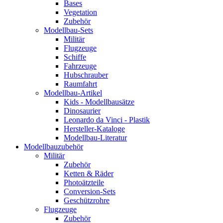
Bases
Vegetation
Zubehör
Modellbau-Sets
Militär
Flugzeuge
Schiffe
Fahrzeuge
Hubschrauber
Raumfahrt
Modellbau-Artikel
Kids - Modellbausätze
Dinosaurier
Leonardo da Vinci - Plastik
Hersteller-Kataloge
Modellbau-Literatur
Modellbauzubehör
Militär
Zubehör
Ketten & Räder
Photoätzteile
Conversion-Sets
Geschützrohre
Flugzeuge
Zubehör