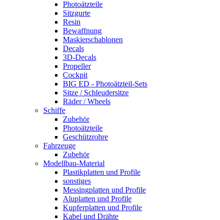
Photoätzteile
Sitzgurte
Resin
Bewaffnung
Maskierschablonen
Decals
3D-Decals
Propeller
Cockpit
BIG ED - Photoätzteil-Sets
Sitze / Schleudersitze
Räder / Wheels
Schiffe
Zubehör
Photoätzteile
Geschützrohre
Fahrzeuge
Zubehör
Modellbau-Material
Plastikplatten und Profile
sonstiges
Messingplatten und Profile
Aluplatten und Profile
Kupferplatten und Profile
Kabel und Drähte