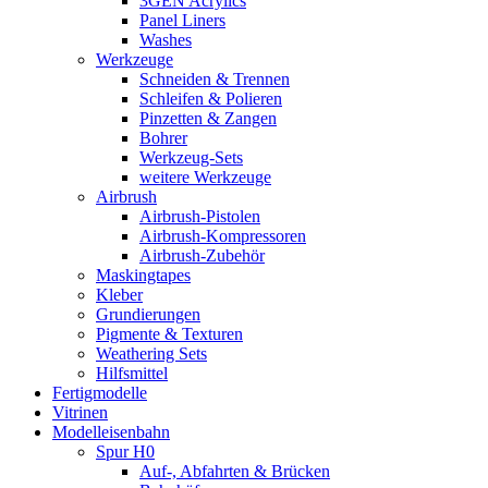
3GEN Acrylics
Panel Liners
Washes
Werkzeuge
Schneiden & Trennen
Schleifen & Polieren
Pinzetten & Zangen
Bohrer
Werkzeug-Sets
weitere Werkzeuge
Airbrush
Airbrush-Pistolen
Airbrush-Kompressoren
Airbrush-Zubehör
Maskingtapes
Kleber
Grundierungen
Pigmente & Texturen
Weathering Sets
Hilfsmittel
Fertigmodelle
Vitrinen
Modelleisenbahn
Spur H0
Auf-, Abfahrten & Brücken