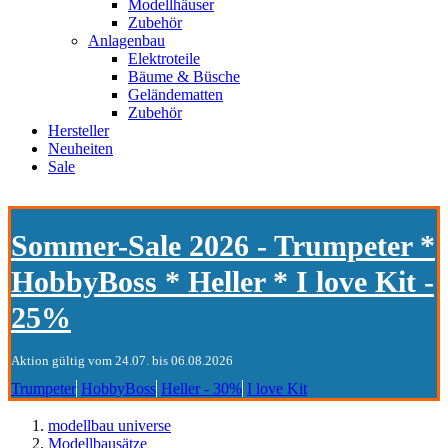
Modellhäuser
Zubehör
Anlagenbau
Elektroteile
Bäume & Büsche
Geländematten
Zubehör
Hersteller
Neuheiten
Sale
Sommer-Sale 2026 - Trumpeter *
HobbyBoss * Heller * I love Kit -
25%
Aktion gültig vom 24.07. bis 06.08.2026
Trumpeter
HobbyBoss
Heller - 30%
I love Kit
modellbau universe
Modellbausätze