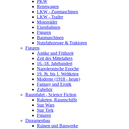
PKW
Rennwagen
LKW - Zugmaschinen
LKW - Trailer
Motorräder
Eisenbahnen
Figuren
Baumaschinen
Nutzfahrzeuge & Traktoren
Figuren
Antike und Frühzeit
Zeit des Mittelalters
16.-18. Jahrhundert
Napoleonische Epoche
19. Jh. bis 1. Weltkrieg
Moderne (1918 - heute)
Fantasy und Erotik
Zubehör
Raumfahrt - Science Fiction
Raketen, Raumschiffe
Star Wars
Star Trek
Figuren
Dioramenbau
Ruinen und Bauwerke