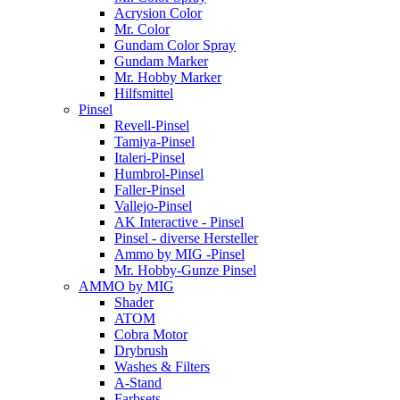
Acrysion Color
Mr. Color
Gundam Color Spray
Gundam Marker
Mr. Hobby Marker
Hilfsmittel
Pinsel
Revell-Pinsel
Tamiya-Pinsel
Italeri-Pinsel
Humbrol-Pinsel
Faller-Pinsel
Vallejo-Pinsel
AK Interactive - Pinsel
Pinsel - diverse Hersteller
Ammo by MIG -Pinsel
Mr. Hobby-Gunze Pinsel
AMMO by MIG
Shader
ATOM
Cobra Motor
Drybrush
Washes & Filters
A-Stand
Farbsets