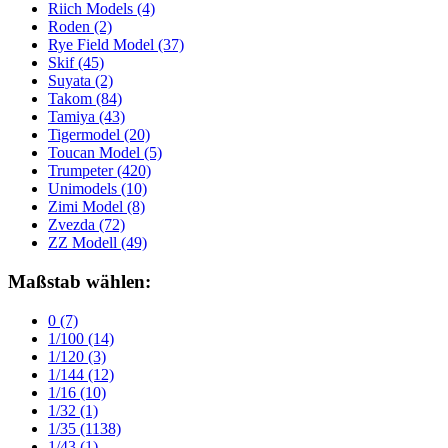
Riich Models
(4)
Roden
(2)
Rye Field Model
(37)
Skif
(45)
Suyata
(2)
Takom
(84)
Tamiya
(43)
Tigermodel
(20)
Toucan Model
(5)
Trumpeter
(420)
Unimodels
(10)
Zimi Model
(8)
Zvezda
(72)
ZZ Modell
(49)
Maßstab wählen:
0
(7)
1/100
(14)
1/120
(3)
1/144
(12)
1/16
(10)
1/32
(1)
1/35
(1138)
1/43
(1)