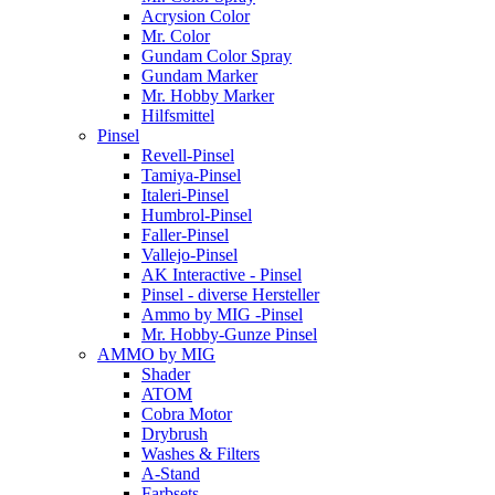
Acrysion Color
Mr. Color
Gundam Color Spray
Gundam Marker
Mr. Hobby Marker
Hilfsmittel
Pinsel
Revell-Pinsel
Tamiya-Pinsel
Italeri-Pinsel
Humbrol-Pinsel
Faller-Pinsel
Vallejo-Pinsel
AK Interactive - Pinsel
Pinsel - diverse Hersteller
Ammo by MIG -Pinsel
Mr. Hobby-Gunze Pinsel
AMMO by MIG
Shader
ATOM
Cobra Motor
Drybrush
Washes & Filters
A-Stand
Farbsets