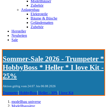
Modellhäuser
Zubehör
Anlagenbau
Elektroteile
Bäume & Büsche
Geländematten
Zubehör
Hersteller
Neuheiten
Sale
Sommer-Sale 2026 - Trumpeter *
HobbyBoss * Heller * I love Kit -
25%
Aktion gültig vom 24.07. bis 06.08.2026
Trumpeter
HobbyBoss
Heller - 30%
I love Kit
modellbau universe
Modellbausätze