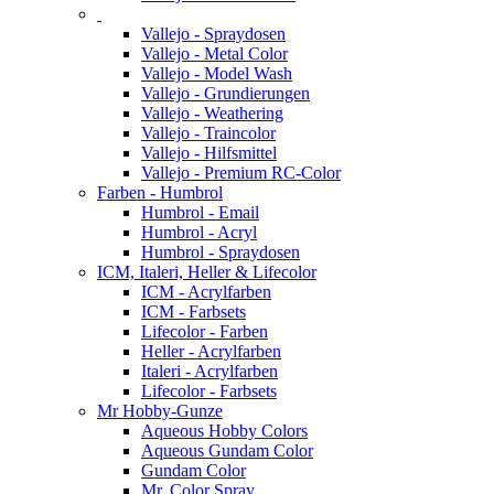
Vallejo - Spraydosen
Vallejo - Metal Color
Vallejo - Model Wash
Vallejo - Grundierungen
Vallejo - Weathering
Vallejo - Traincolor
Vallejo - Hilfsmittel
Vallejo - Premium RC-Color
Farben - Humbrol
Humbrol - Email
Humbrol - Acryl
Humbrol - Spraydosen
ICM, Italeri, Heller & Lifecolor
ICM - Acrylfarben
ICM - Farbsets
Lifecolor - Farben
Heller - Acrylfarben
Italeri - Acrylfarben
Lifecolor - Farbsets
Mr Hobby-Gunze
Aqueous Hobby Colors
Aqueous Gundam Color
Gundam Color
Mr. Color Spray