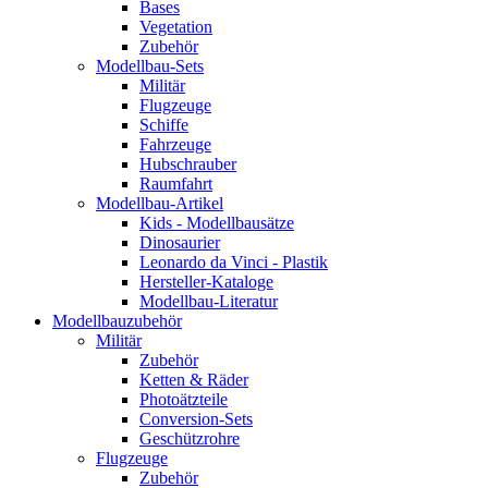
Bases
Vegetation
Zubehör
Modellbau-Sets
Militär
Flugzeuge
Schiffe
Fahrzeuge
Hubschrauber
Raumfahrt
Modellbau-Artikel
Kids - Modellbausätze
Dinosaurier
Leonardo da Vinci - Plastik
Hersteller-Kataloge
Modellbau-Literatur
Modellbauzubehör
Militär
Zubehör
Ketten & Räder
Photoätzteile
Conversion-Sets
Geschützrohre
Flugzeuge
Zubehör