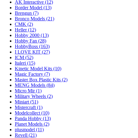
AK Interactive
(12)
Border Model
(13)
Brengun
(7)
Bronco Models
(21)
CMK
(2)
Heller
(12)
Hobby 2000
(13)
Hobby Fan
(28)
HobbyBoss
(163)
I LOVE KIT
(27)
ICM
(52)
Italeri
(15)
Kinetic Model Kits
(10)
Magic Factory
(7)
Master Box Plastic Kits
(2)
MENG Models
(84)
Micro Mir
(1)
Military Wheels
(2)
Miniart
(51)
Mistercraft
(1)
Modelcollect
(10)
Panda Hobby
(13)
Planet Models
(2)
plusmodel
(11)
Revell
(21)