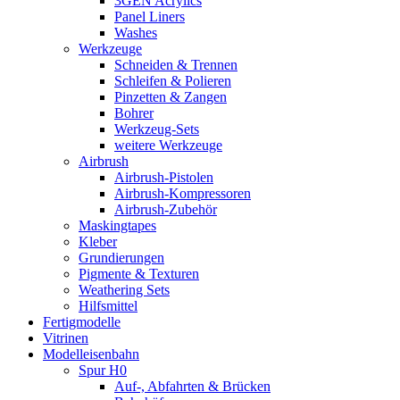
3GEN Acrylics
Panel Liners
Washes
Werkzeuge
Schneiden & Trennen
Schleifen & Polieren
Pinzetten & Zangen
Bohrer
Werkzeug-Sets
weitere Werkzeuge
Airbrush
Airbrush-Pistolen
Airbrush-Kompressoren
Airbrush-Zubehör
Maskingtapes
Kleber
Grundierungen
Pigmente & Texturen
Weathering Sets
Hilfsmittel
Fertigmodelle
Vitrinen
Modelleisenbahn
Spur H0
Auf-, Abfahrten & Brücken