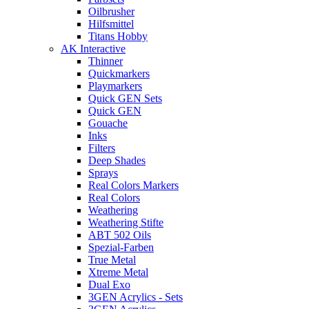
Oilbrusher
Hilfsmittel
Titans Hobby
AK Interactive
Thinner
Quickmarkers
Playmarkers
Quick GEN Sets
Quick GEN
Gouache
Inks
Filters
Deep Shades
Sprays
Real Colors Markers
Real Colors
Weathering
Weathering Stifte
ABT 502 Oils
Spezial-Farben
True Metal
Xtreme Metal
Dual Exo
3GEN Acrylics - Sets