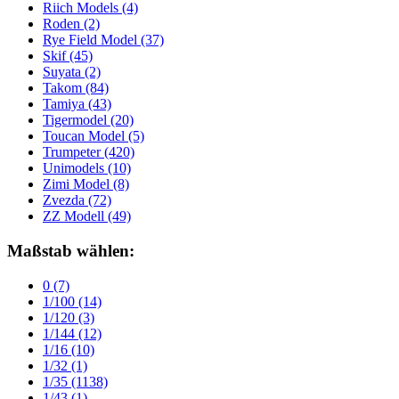
Riich Models
(4)
Roden
(2)
Rye Field Model
(37)
Skif
(45)
Suyata
(2)
Takom
(84)
Tamiya
(43)
Tigermodel
(20)
Toucan Model
(5)
Trumpeter
(420)
Unimodels
(10)
Zimi Model
(8)
Zvezda
(72)
ZZ Modell
(49)
Maßstab wählen:
0
(7)
1/100
(14)
1/120
(3)
1/144
(12)
1/16
(10)
1/32
(1)
1/35
(1138)
1/43
(1)