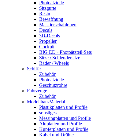
Photoätzteile
Sitzgurte
Resin
Bewaffnung
Maskierschablonen
Decals
3D-Decals
Propeller
Cockpit
BIG ED - Photoätzteil-Sets
Sitze / Schleudersitze
Räder / Wheels
Schiffe
Zubehör
Photoätzteile
Geschützrohre
Fahrzeuge
Zubehör
Modellbau-Material
Plastikplatten und Profile
sonstiges
Messingplatten und Profile
Aluplatten und Profile
Kupferplatten und Profile
Kabel und Drähte