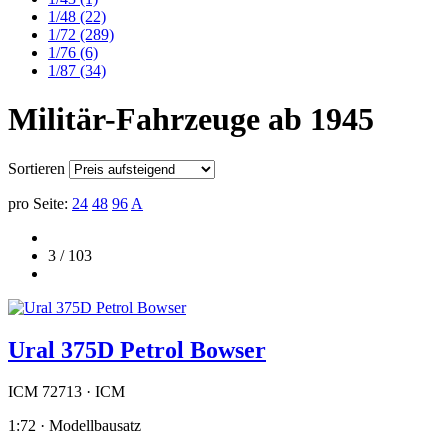
1/48
(22)
1/72
(289)
1/76
(6)
1/87
(34)
Militär-Fahrzeuge ab 1945
Sortieren
pro Seite:
24
48
96
A
3 / 103
Ural 375D Petrol Bowser
ICM 72713 · ICM
1:72 · Modellbausatz