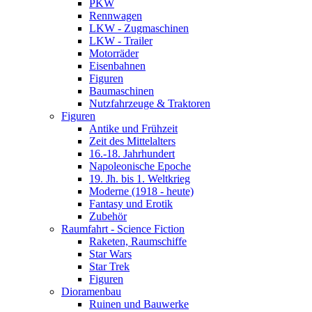
PKW
Rennwagen
LKW - Zugmaschinen
LKW - Trailer
Motorräder
Eisenbahnen
Figuren
Baumaschinen
Nutzfahrzeuge & Traktoren
Figuren
Antike und Frühzeit
Zeit des Mittelalters
16.-18. Jahrhundert
Napoleonische Epoche
19. Jh. bis 1. Weltkrieg
Moderne (1918 - heute)
Fantasy und Erotik
Zubehör
Raumfahrt - Science Fiction
Raketen, Raumschiffe
Star Wars
Star Trek
Figuren
Dioramenbau
Ruinen und Bauwerke