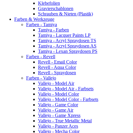
Klebefolien
Gravierschablonen
Schrauben & Nieten (Plastik)
Farben & Werkzeuge
Farben - Tamiya
Tamiya - Farben
Tamiya - Lacquer Paints LP
Tamiya - Acryl Spraydosen TS
Tamiya - Acryl Spraydosen AS
Tamiya - Lexan Spraydosen PS
Farben - Revell
Revell - Email Color
Revell - Aqua Color
Revell - Spraydosen
Farben - Vallejo
Vallejo - Model Air
Vallejo - Model Air - Farbsets
Vallejo - Model Color
Vallejo - Model Color - Farbsets
Vallejo - Game Color
Vallejo - Game Air
Vallejo - Game Xpress
Vallejo - True Metallic Metal
Vallejo - Panzer Aces
Vallejo - Mecha Color