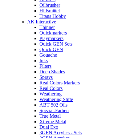
Oilbrusher
Hilfsmittel
Titans Hobby
AK Interactive
Thinner
Quickmarkers
Playmarkers
Quick GEN Sets
Quick GEN
Gouache
Inks
Filters
Deep Shades
Sprays
Real Colors Markers
Real Colors
Weathering
Weathering Stifte
ABT 502 Oils
Spezial-Farben
True Metal
Xtreme Metal
Dual Exo
3GEN Acrylics - Sets