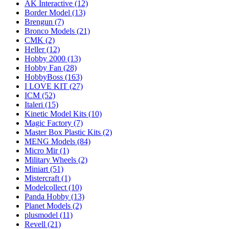
AK Interactive
(12)
Border Model
(13)
Brengun
(7)
Bronco Models
(21)
CMK
(2)
Heller
(12)
Hobby 2000
(13)
Hobby Fan
(28)
HobbyBoss
(163)
I LOVE KIT
(27)
ICM
(52)
Italeri
(15)
Kinetic Model Kits
(10)
Magic Factory
(7)
Master Box Plastic Kits
(2)
MENG Models
(84)
Micro Mir
(1)
Military Wheels
(2)
Miniart
(51)
Mistercraft
(1)
Modelcollect
(10)
Panda Hobby
(13)
Planet Models
(2)
plusmodel
(11)
Revell
(21)