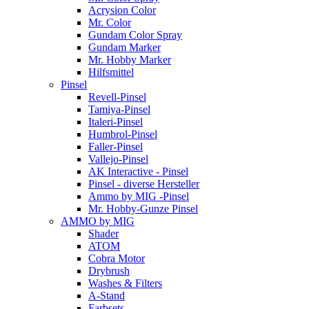
Acrysion Color
Mr. Color
Gundam Color Spray
Gundam Marker
Mr. Hobby Marker
Hilfsmittel
Pinsel
Revell-Pinsel
Tamiya-Pinsel
Italeri-Pinsel
Humbrol-Pinsel
Faller-Pinsel
Vallejo-Pinsel
AK Interactive - Pinsel
Pinsel - diverse Hersteller
Ammo by MIG -Pinsel
Mr. Hobby-Gunze Pinsel
AMMO by MIG
Shader
ATOM
Cobra Motor
Drybrush
Washes & Filters
A-Stand
Farbsets