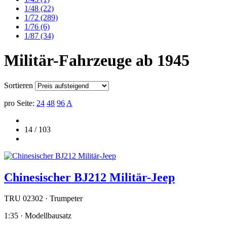
1/48
(22)
1/72
(289)
1/76
(6)
1/87
(34)
Militär-Fahrzeuge ab 1945
Sortieren
pro Seite:
24
48
96
A
14 / 103
Chinesischer BJ212 Militär-Jeep
TRU 02302 · Trumpeter
1:35 · Modellbausatz