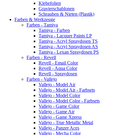
Klebefolien
Gravierschablonen
Schrauben & Nieten (Plastik)
Farben & Werkzeuge
Farben - Tamiya
Tamiya - Farben
Tamiya - Lacquer Paints LP
Tamiya - Acryl Spraydosen TS
Tamiya - Acryl Spraydosen AS
Tamiya - Lexan Spraydosen PS
Farben - Revell
Revell - Email Color
Revell - Aqua Color
Revell - Spraydosen
Farben - Vallejo
Vallejo - Model Air
Vallejo - Model Air - Farbsets
Vallejo - Model Color
Vallejo - Model Color - Farbsets
Vallejo - Game Color
Vallejo - Game Air
Vallejo - Game Xpress
Vallejo - True Metallic Metal
Vallejo - Panzer Aces
Vallejo - Mecha Color