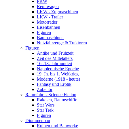
PKW
Rennwagen
LKW - Zugmaschinen
LKW - Trailer
Motorräder
Eisenbahnen
Figuren
Baumaschinen
Nutzfahrzeuge & Traktoren
Figuren
Antike und Frühzeit
Zeit des Mittelalters
16.-18. Jahrhundert
Napoleonische Epoche
19. Jh. bis 1. Weltkrieg
Moderne (1918 - heute)
Fantasy und Erotik
Zubehör
Raumfahrt - Science Fiction
Raketen, Raumschiffe
Star Wars
Star Trek
Figuren
Dioramenbau
Ruinen und Bauwerke