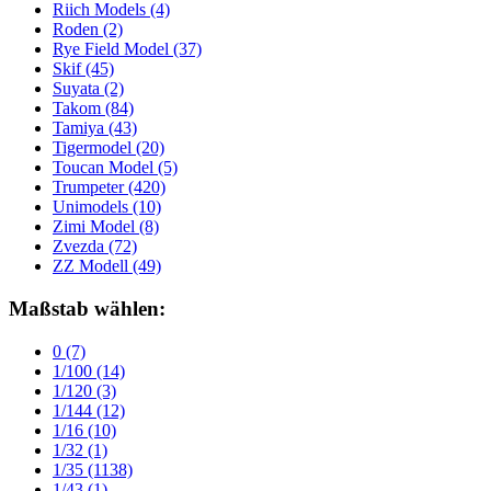
Riich Models
(4)
Roden
(2)
Rye Field Model
(37)
Skif
(45)
Suyata
(2)
Takom
(84)
Tamiya
(43)
Tigermodel
(20)
Toucan Model
(5)
Trumpeter
(420)
Unimodels
(10)
Zimi Model
(8)
Zvezda
(72)
ZZ Modell
(49)
Maßstab wählen:
0
(7)
1/100
(14)
1/120
(3)
1/144
(12)
1/16
(10)
1/32
(1)
1/35
(1138)
1/43
(1)