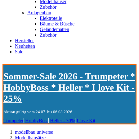
Modellhäuser
Zubehör
Anlagenbau
Elektroteile
Bäume & Büsche
Geländematten
Zubehör
Hersteller
Neuheiten
Sale
Sommer-Sale 2026 - Trumpeter *
HobbyBoss * Heller * I love Kit -
25%
Aktion gültig vom 24.07. bis 06.08.2026
Trumpeter
HobbyBoss
Heller - 30%
I love Kit
modellbau universe
Modellbausätze