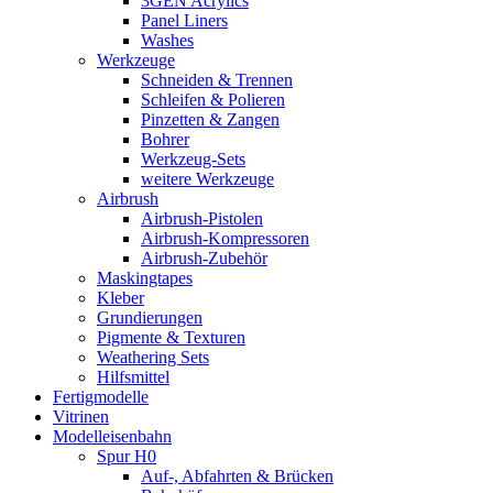
3GEN Acrylics
Panel Liners
Washes
Werkzeuge
Schneiden & Trennen
Schleifen & Polieren
Pinzetten & Zangen
Bohrer
Werkzeug-Sets
weitere Werkzeuge
Airbrush
Airbrush-Pistolen
Airbrush-Kompressoren
Airbrush-Zubehör
Maskingtapes
Kleber
Grundierungen
Pigmente & Texturen
Weathering Sets
Hilfsmittel
Fertigmodelle
Vitrinen
Modelleisenbahn
Spur H0
Auf-, Abfahrten & Brücken