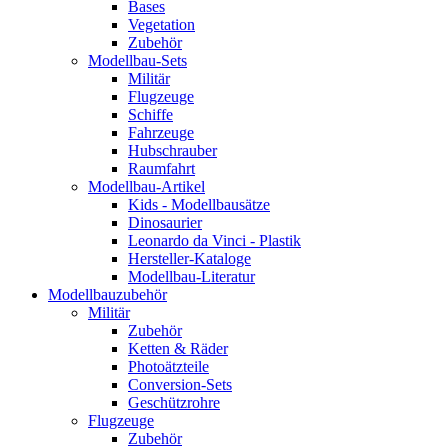
Bases
Vegetation
Zubehör
Modellbau-Sets
Militär
Flugzeuge
Schiffe
Fahrzeuge
Hubschrauber
Raumfahrt
Modellbau-Artikel
Kids - Modellbausätze
Dinosaurier
Leonardo da Vinci - Plastik
Hersteller-Kataloge
Modellbau-Literatur
Modellbauzubehör
Militär
Zubehör
Ketten & Räder
Photoätzteile
Conversion-Sets
Geschützrohre
Flugzeuge
Zubehör