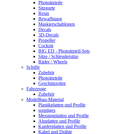
Photoätzteile
Sitzgurte
Resin
Bewaffnung
Maskierschablonen
Decals
3D-Decals
Propeller
Cockpit
BIG ED - Photoätzteil-Sets
Sitze / Schleudersitze
Räder / Wheels
Schiffe
Zubehör
Photoätzteile
Geschützrohre
Fahrzeuge
Zubehör
Modellbau-Material
Plastikplatten und Profile
sonstiges
Messingplatten und Profile
Aluplatten und Profile
Kupferplatten und Profile
Kabel und Drähte