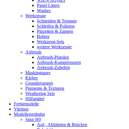
3GEN Acrylics
Panel Liners
Washes
Werkzeuge
Schneiden & Trennen
Schleifen & Polieren
Pinzetten & Zangen
Bohrer
Werkzeug-Sets
weitere Werkzeuge
Airbrush
Airbrush-Pistolen
Airbrush-Kompressoren
Airbrush-Zubehör
Maskingtapes
Kleber
Grundierungen
Pigmente & Texturen
Weathering Sets
Hilfsmittel
Fertigmodelle
Vitrinen
Modelleisenbahn
Spur H0
Auf-, Abfahrten & Brücken