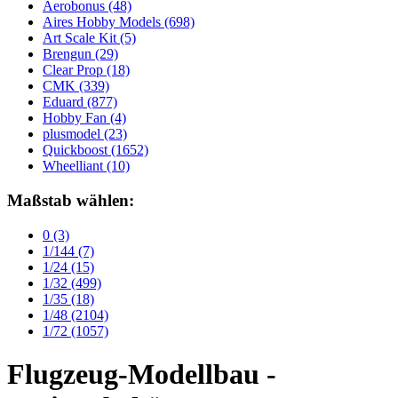
Aerobonus
(48)
Aires Hobby Models
(698)
Art Scale Kit
(5)
Brengun
(29)
Clear Prop
(18)
CMK
(339)
Eduard
(877)
Hobby Fan
(4)
plusmodel
(23)
Quickboost
(1652)
Wheelliant
(10)
Maßstab wählen:
0
(3)
1/144
(7)
1/24
(15)
1/32
(499)
1/35
(18)
1/48
(2104)
1/72
(1057)
Flugzeug-Modellbau -