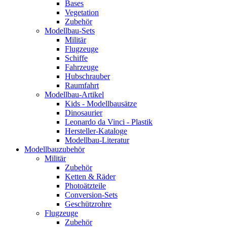
Bases
Vegetation
Zubehör
Modellbau-Sets
Militär
Flugzeuge
Schiffe
Fahrzeuge
Hubschrauber
Raumfahrt
Modellbau-Artikel
Kids - Modellbausätze
Dinosaurier
Leonardo da Vinci - Plastik
Hersteller-Kataloge
Modellbau-Literatur
Modellbauzubehör
Militär
Zubehör
Ketten & Räder
Photoätzteile
Conversion-Sets
Geschützrohre
Flugzeuge
Zubehör