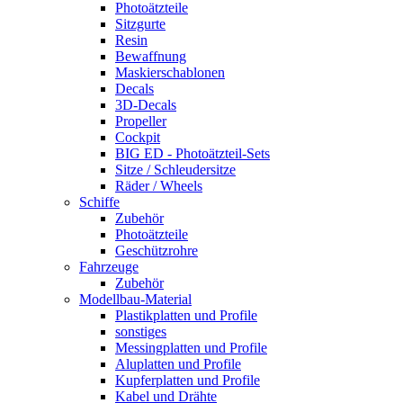
Photoätzteile
Sitzgurte
Resin
Bewaffnung
Maskierschablonen
Decals
3D-Decals
Propeller
Cockpit
BIG ED - Photoätzteil-Sets
Sitze / Schleudersitze
Räder / Wheels
Schiffe
Zubehör
Photoätzteile
Geschützrohre
Fahrzeuge
Zubehör
Modellbau-Material
Plastikplatten und Profile
sonstiges
Messingplatten und Profile
Aluplatten und Profile
Kupferplatten und Profile
Kabel und Drähte