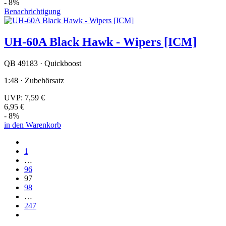
- 8%
Benachrichtigung
UH-60A Black Hawk - Wipers [ICM]
QB 49183 · Quickboost
1:48 · Zubehörsatz
UVP:
7,59 €
6,95 €
- 8%
in den Warenkorb
1
…
96
97
98
…
247