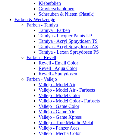
Klebefolien
Gravierschablonen
Schrauben & Nieten (Plastik)
Farben & Werkzeuge
Farben - Tamiya
Tamiya - Farben
Tamiya - Lacquer Paints LP
Tamiya - Acryl Spraydosen TS
Tamiya - Acryl Spraydosen AS
Tamiya - Lexan Spraydosen PS
Farben - Revell
Revell - Email Color
Revell - Aqua Color
Revell - Spraydosen
Farben - Vallejo
Vallejo - Model Air
Vallejo - Model Air - Farbsets
Vallejo - Model Color
Vallejo - Model Color - Farbsets
Vallejo - Game Color
Vallejo - Game Air
Vallejo - Game Xpress
Vallejo - True Metallic Metal
Vallejo - Panzer Aces
Vallejo - Mecha Color