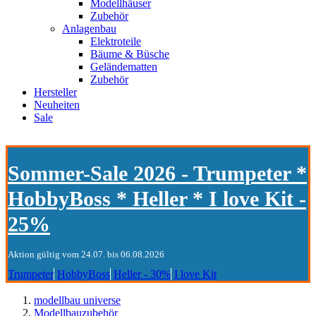
Modellhäuser
Zubehör
Anlagenbau
Elektroteile
Bäume & Büsche
Geländematten
Zubehör
Hersteller
Neuheiten
Sale
Sommer-Sale 2026 - Trumpeter *
HobbyBoss * Heller * I love Kit -
25%
Aktion gültig vom 24.07. bis 06.08.2026
Trumpeter
HobbyBoss
Heller - 30%
I love Kit
modellbau universe
Modellbauzubehör