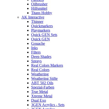
Oilbrusher
Hilfsmittel
Titans Hobby
AK Interactive
Thinner
Quickmarkers
Playmarkers
Quick GEN Sets
Quick GEN
Gouache
Inks
Filters
Deep Shades
Sprays
Real Colors Markers
Real Colors
Weathering
Weathering Stifte
ABT 502 Oils
Spezial-Farben
True Metal
Xtreme Metal
Dual Exo
3GEN Acrylics - Sets