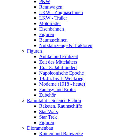
PKW
Rennwagen
LKW - Zugmaschinen
LKW - Trailer
Motorräder
Eisenbahnen
Figuren
Baumaschinen
Nutzfahrzeuge & Traktoren
Figuren
Antike und Frühzeit
Zeit des Mittelalters
16.-18. Jahrhundert
Napoleonische Epoche
19. Jh. bis 1. Weltkrieg
Moderne (1918 - heute)
Fantasy und Erotik
Zubehör
Raumfahrt - Science Fiction
Raketen, Raumschiffe
Star Wars
Star Trek
Figuren
Dioramenbau
Ruinen und Bauwerke