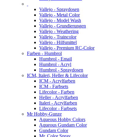
Vallejo - Spraydosen
Vallejo - Metal Color
Vallejo - Model Wash
Vallejo - Grundierungen
Vallejo - Weathering
Vallejo - Traincolor
Vallejo - Hilfsmittel
Vallejo - Premium RC-Color
Farben - Humbrol
Humbrol - Email
Humbrol - Acryl
Humbrol - Spraydosen
ICM, Italeri, Heller & Lifecolor
ICM - Acrylfarben
ICM - Farbsets
Lifecolor - Farben
Heller - Acrylfarben
Italeri - Acrylfarben
Lifecolor - Farbsets
Mr Hobby-Gunze
Aqueous Hobby Colors
Aqueous Gundam Color
Gundam Color
Mr. Color Spray