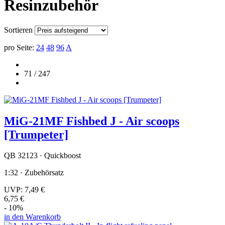
Resinzubehör
Sortieren
pro Seite:
24
48
96
A
71 / 247
MiG-21MF Fishbed J - Air scoops
[Trumpeter]
QB 32123 · Quickboost
1:32 · Zubehörsatz
UVP:
7,49 €
6,75 €
- 10%
in den Warenkorb