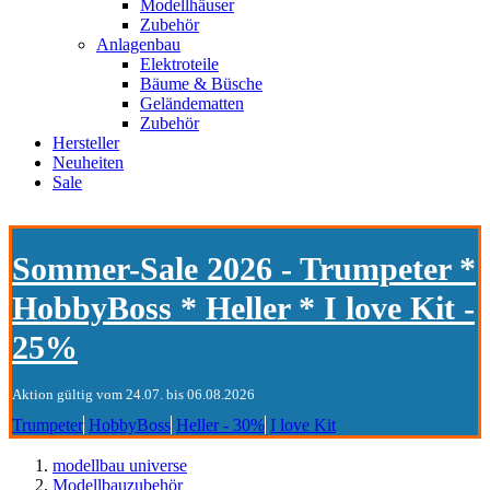
Modellhäuser
Zubehör
Anlagenbau
Elektroteile
Bäume & Büsche
Geländematten
Zubehör
Hersteller
Neuheiten
Sale
Sommer-Sale 2026 - Trumpeter *
HobbyBoss * Heller * I love Kit -
25%
Aktion gültig vom 24.07. bis 06.08.2026
Trumpeter
HobbyBoss
Heller - 30%
I love Kit
modellbau universe
Modellbauzubehör