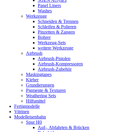
3GEN Acrylics
Panel Liners
Washes
Werkzeuge
Schneiden & Trennen
Schleifen & Polieren
Pinzetten & Zangen
Bohrer
Werkzeug-Sets
weitere Werkzeuge
Airbrush
Airbrush-Pistolen
Airbrush-Kompressoren
Airbrush-Zubehör
Maskingtapes
Kleber
Grundierungen
Pigmente & Texturen
Weathering Sets
Hilfsmittel
Fertigmodelle
Vitrinen
Modelleisenbahn
Spur H0
Auf-, Abfahrten & Brücken