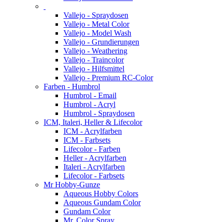
Vallejo - Spraydosen
Vallejo - Metal Color
Vallejo - Model Wash
Vallejo - Grundierungen
Vallejo - Weathering
Vallejo - Traincolor
Vallejo - Hilfsmittel
Vallejo - Premium RC-Color
Farben - Humbrol
Humbrol - Email
Humbrol - Acryl
Humbrol - Spraydosen
ICM, Italeri, Heller & Lifecolor
ICM - Acrylfarben
ICM - Farbsets
Lifecolor - Farben
Heller - Acrylfarben
Italeri - Acrylfarben
Lifecolor - Farbsets
Mr Hobby-Gunze
Aqueous Hobby Colors
Aqueous Gundam Color
Gundam Color
Mr. Color Spray