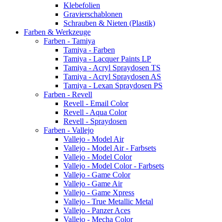
Klebefolien
Gravierschablonen
Schrauben & Nieten (Plastik)
Farben & Werkzeuge
Farben - Tamiya
Tamiya - Farben
Tamiya - Lacquer Paints LP
Tamiya - Acryl Spraydosen TS
Tamiya - Acryl Spraydosen AS
Tamiya - Lexan Spraydosen PS
Farben - Revell
Revell - Email Color
Revell - Aqua Color
Revell - Spraydosen
Farben - Vallejo
Vallejo - Model Air
Vallejo - Model Air - Farbsets
Vallejo - Model Color
Vallejo - Model Color - Farbsets
Vallejo - Game Color
Vallejo - Game Air
Vallejo - Game Xpress
Vallejo - True Metallic Metal
Vallejo - Panzer Aces
Vallejo - Mecha Color