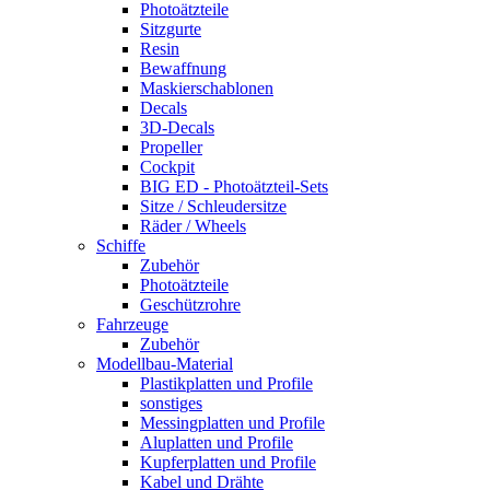
Photoätzteile
Sitzgurte
Resin
Bewaffnung
Maskierschablonen
Decals
3D-Decals
Propeller
Cockpit
BIG ED - Photoätzteil-Sets
Sitze / Schleudersitze
Räder / Wheels
Schiffe
Zubehör
Photoätzteile
Geschützrohre
Fahrzeuge
Zubehör
Modellbau-Material
Plastikplatten und Profile
sonstiges
Messingplatten und Profile
Aluplatten und Profile
Kupferplatten und Profile
Kabel und Drähte