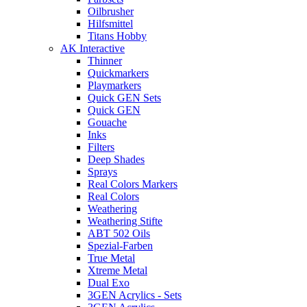
Oilbrusher
Hilfsmittel
Titans Hobby
AK Interactive
Thinner
Quickmarkers
Playmarkers
Quick GEN Sets
Quick GEN
Gouache
Inks
Filters
Deep Shades
Sprays
Real Colors Markers
Real Colors
Weathering
Weathering Stifte
ABT 502 Oils
Spezial-Farben
True Metal
Xtreme Metal
Dual Exo
3GEN Acrylics - Sets