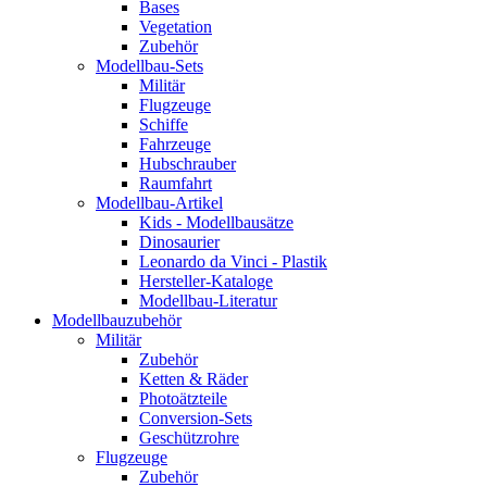
Bases
Vegetation
Zubehör
Modellbau-Sets
Militär
Flugzeuge
Schiffe
Fahrzeuge
Hubschrauber
Raumfahrt
Modellbau-Artikel
Kids - Modellbausätze
Dinosaurier
Leonardo da Vinci - Plastik
Hersteller-Kataloge
Modellbau-Literatur
Modellbauzubehör
Militär
Zubehör
Ketten & Räder
Photoätzteile
Conversion-Sets
Geschützrohre
Flugzeuge
Zubehör