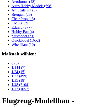
Aerobonus
(48)
Aires Hobby Models
(698)
Art Scale Kit
(5)
Brengun
(29)
Clear Prop
(18)
CMK
(339)
Eduard
(877)
Hobby Fan
(4)
plusmodel
(23)
Quickboost
(1652)
Wheelliant
(10)
Maßstab wählen:
0
(3)
1/144
(7)
1/24
(15)
1/32
(499)
1/35
(18)
1/48
(2104)
1/72
(1057)
Flugzeug-Modellbau -