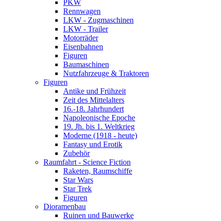
PKW
Rennwagen
LKW - Zugmaschinen
LKW - Trailer
Motorräder
Eisenbahnen
Figuren
Baumaschinen
Nutzfahrzeuge & Traktoren
Figuren
Antike und Frühzeit
Zeit des Mittelalters
16.-18. Jahrhundert
Napoleonische Epoche
19. Jh. bis 1. Weltkrieg
Moderne (1918 - heute)
Fantasy und Erotik
Zubehör
Raumfahrt - Science Fiction
Raketen, Raumschiffe
Star Wars
Star Trek
Figuren
Dioramenbau
Ruinen und Bauwerke