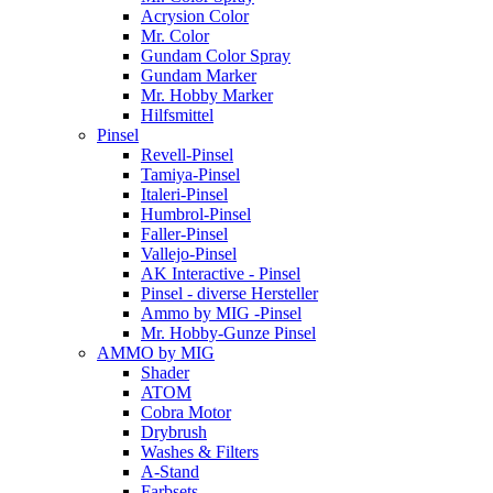
Acrysion Color
Mr. Color
Gundam Color Spray
Gundam Marker
Mr. Hobby Marker
Hilfsmittel
Pinsel
Revell-Pinsel
Tamiya-Pinsel
Italeri-Pinsel
Humbrol-Pinsel
Faller-Pinsel
Vallejo-Pinsel
AK Interactive - Pinsel
Pinsel - diverse Hersteller
Ammo by MIG -Pinsel
Mr. Hobby-Gunze Pinsel
AMMO by MIG
Shader
ATOM
Cobra Motor
Drybrush
Washes & Filters
A-Stand
Farbsets