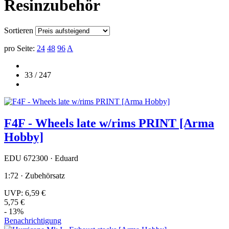
Resinzubehör
Sortieren
pro Seite:
24
48
96
A
33 / 247
F4F - Wheels late w/rims PRINT [Arma
Hobby]
EDU 672300 · Eduard
1:72 · Zubehörsatz
UVP:
6,59 €
5,75 €
- 13%
Benachrichtigung