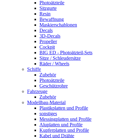
Photoätzteile
Sitzgurte
Resin
Bewaffnung
Maskierschablonen
Decals
3D-Decals
Propeller
Cockpit
BIG ED - Photoätzteil-Sets
Sitze / Schleudersitze
Räder / Wheels
Schiffe
Zubehör
Photoätzteile
Geschützrohre
Fahrzeuge
Zubehör
Modellbau-Material
Plastikplatten und Profile
sonstiges
Messingplatten und Profile
Aluplatten und Profile
Kupferplatten und Profile
Kabel und Drähte