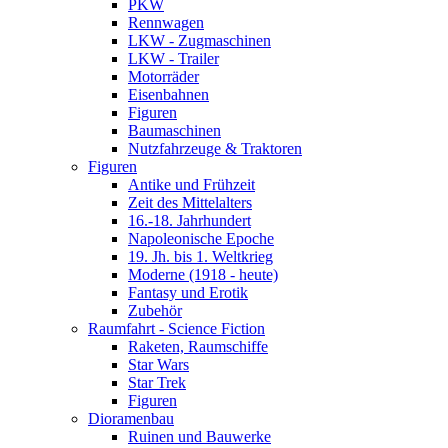
PKW
Rennwagen
LKW - Zugmaschinen
LKW - Trailer
Motorräder
Eisenbahnen
Figuren
Baumaschinen
Nutzfahrzeuge & Traktoren
Figuren
Antike und Frühzeit
Zeit des Mittelalters
16.-18. Jahrhundert
Napoleonische Epoche
19. Jh. bis 1. Weltkrieg
Moderne (1918 - heute)
Fantasy und Erotik
Zubehör
Raumfahrt - Science Fiction
Raketen, Raumschiffe
Star Wars
Star Trek
Figuren
Dioramenbau
Ruinen und Bauwerke