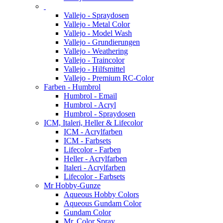
Vallejo - Spraydosen
Vallejo - Metal Color
Vallejo - Model Wash
Vallejo - Grundierungen
Vallejo - Weathering
Vallejo - Traincolor
Vallejo - Hilfsmittel
Vallejo - Premium RC-Color
Farben - Humbrol
Humbrol - Email
Humbrol - Acryl
Humbrol - Spraydosen
ICM, Italeri, Heller & Lifecolor
ICM - Acrylfarben
ICM - Farbsets
Lifecolor - Farben
Heller - Acrylfarben
Italeri - Acrylfarben
Lifecolor - Farbsets
Mr Hobby-Gunze
Aqueous Hobby Colors
Aqueous Gundam Color
Gundam Color
Mr. Color Spray