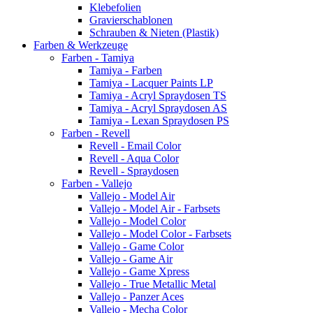
Klebefolien
Gravierschablonen
Schrauben & Nieten (Plastik)
Farben & Werkzeuge
Farben - Tamiya
Tamiya - Farben
Tamiya - Lacquer Paints LP
Tamiya - Acryl Spraydosen TS
Tamiya - Acryl Spraydosen AS
Tamiya - Lexan Spraydosen PS
Farben - Revell
Revell - Email Color
Revell - Aqua Color
Revell - Spraydosen
Farben - Vallejo
Vallejo - Model Air
Vallejo - Model Air - Farbsets
Vallejo - Model Color
Vallejo - Model Color - Farbsets
Vallejo - Game Color
Vallejo - Game Air
Vallejo - Game Xpress
Vallejo - True Metallic Metal
Vallejo - Panzer Aces
Vallejo - Mecha Color