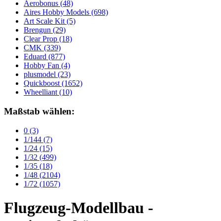
Aerobonus
(48)
Aires Hobby Models
(698)
Art Scale Kit
(5)
Brengun
(29)
Clear Prop
(18)
CMK
(339)
Eduard
(877)
Hobby Fan
(4)
plusmodel
(23)
Quickboost
(1652)
Wheelliant
(10)
Maßstab wählen:
0
(3)
1/144
(7)
1/24
(15)
1/32
(499)
1/35
(18)
1/48
(2104)
1/72
(1057)
Flugzeug-Modellbau -