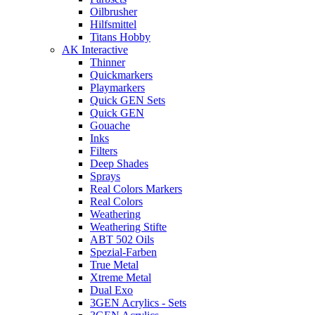
Oilbrusher
Hilfsmittel
Titans Hobby
AK Interactive
Thinner
Quickmarkers
Playmarkers
Quick GEN Sets
Quick GEN
Gouache
Inks
Filters
Deep Shades
Sprays
Real Colors Markers
Real Colors
Weathering
Weathering Stifte
ABT 502 Oils
Spezial-Farben
True Metal
Xtreme Metal
Dual Exo
3GEN Acrylics - Sets