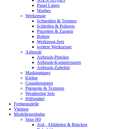
3GEN Acrylics
Panel Liners
Washes
Werkzeuge
Schneiden & Trennen
Schleifen & Polieren
Pinzetten & Zangen
Bohrer
Werkzeug-Sets
weitere Werkzeuge
Airbrush
Airbrush-Pistolen
Airbrush-Kompressoren
Airbrush-Zubehör
Maskingtapes
Kleber
Grundierungen
Pigmente & Texturen
Weathering Sets
Hilfsmittel
Fertigmodelle
Vitrinen
Modelleisenbahn
Spur H0
Auf-, Abfahrten & Brücken