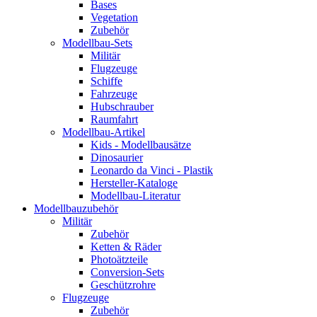
Bases
Vegetation
Zubehör
Modellbau-Sets
Militär
Flugzeuge
Schiffe
Fahrzeuge
Hubschrauber
Raumfahrt
Modellbau-Artikel
Kids - Modellbausätze
Dinosaurier
Leonardo da Vinci - Plastik
Hersteller-Kataloge
Modellbau-Literatur
Modellbauzubehör
Militär
Zubehör
Ketten & Räder
Photoätzteile
Conversion-Sets
Geschützrohre
Flugzeuge
Zubehör