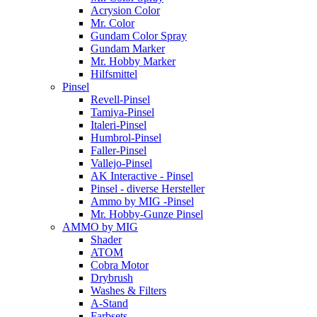
Acrysion Color
Mr. Color
Gundam Color Spray
Gundam Marker
Mr. Hobby Marker
Hilfsmittel
Pinsel
Revell-Pinsel
Tamiya-Pinsel
Italeri-Pinsel
Humbrol-Pinsel
Faller-Pinsel
Vallejo-Pinsel
AK Interactive - Pinsel
Pinsel - diverse Hersteller
Ammo by MIG -Pinsel
Mr. Hobby-Gunze Pinsel
AMMO by MIG
Shader
ATOM
Cobra Motor
Drybrush
Washes & Filters
A-Stand
Farbsets