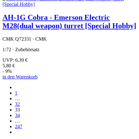
AH-1G Cobra - Emerson Electric
M28(dual weapon) turret [Special Hobby]
CMK Q72331 · CMK
1:72 · Zubehörsatz
UVP:
6,39 €
5,80 €
- 9%
in den Warenkorb
1
…
32
33
34
…
247