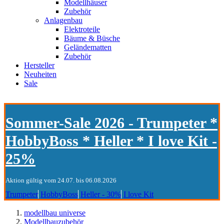
Modellhäuser
Zubehör
Anlagenbau
Elektroteile
Bäume & Büsche
Geländematten
Zubehör
Hersteller
Neuheiten
Sale
Sommer-Sale 2026 - Trumpeter *
HobbyBoss * Heller * I love Kit -
25%
Aktion gültig vom 24.07. bis 06.08.2026
Trumpeter
HobbyBoss
Heller - 30%
I love Kit
modellbau universe
Modellbauzubehör