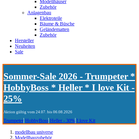
Modellhäuser
Zubehör
Anlagenbau
Elektroteile
Bäume & Büsche
Geländematten
Zubehör
Hersteller
Neuheiten
Sale
Sommer-Sale 2026 - Trumpeter *
HobbyBoss * Heller * I love Kit -
25%
Aktion gültig vom 24.07. bis 06.08.2026
Trumpeter
HobbyBoss
Heller - 30%
I love Kit
modellbau universe
Modellbauzubehör