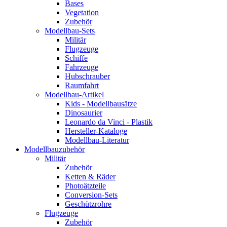
Bases
Vegetation
Zubehör
Modellbau-Sets
Militär
Flugzeuge
Schiffe
Fahrzeuge
Hubschrauber
Raumfahrt
Modellbau-Artikel
Kids - Modellbausätze
Dinosaurier
Leonardo da Vinci - Plastik
Hersteller-Kataloge
Modellbau-Literatur
Modellbauzubehör
Militär
Zubehör
Ketten & Räder
Photoätzteile
Conversion-Sets
Geschützrohre
Flugzeuge
Zubehör