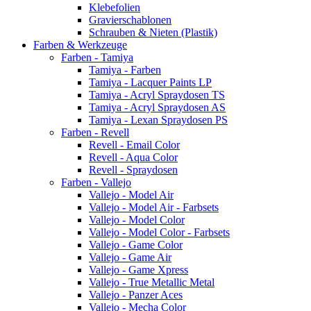
Klebefolien
Gravierschablonen
Schrauben & Nieten (Plastik)
Farben & Werkzeuge
Farben - Tamiya
Tamiya - Farben
Tamiya - Lacquer Paints LP
Tamiya - Acryl Spraydosen TS
Tamiya - Acryl Spraydosen AS
Tamiya - Lexan Spraydosen PS
Farben - Revell
Revell - Email Color
Revell - Aqua Color
Revell - Spraydosen
Farben - Vallejo
Vallejo - Model Air
Vallejo - Model Air - Farbsets
Vallejo - Model Color
Vallejo - Model Color - Farbsets
Vallejo - Game Color
Vallejo - Game Air
Vallejo - Game Xpress
Vallejo - True Metallic Metal
Vallejo - Panzer Aces
Vallejo - Mecha Color