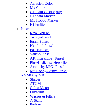
Acrysion Color
Mr. Color
Gundam Color Spray
Gundam Marker
Mr. Hobby Marker
Hilfsmittel
Pinsel
Revell-Pinsel
Tamiya-Pinsel
Italeri-Pinsel
Humbrol-Pinsel
Faller-Pinsel
Vallejo-Pinsel
AK Interactive - Pinsel
Pinsel - diverse Hersteller
Ammo by MIG -Pinsel
Mr. Hobby-Gunze Pinsel
AMMO by MIG
Shader
ATOM
Cobra Motor
Drybrush
Washes & Filters
A-Stand
Farbsets