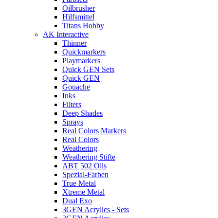
Oilbrusher
Hilfsmittel
Titans Hobby
AK Interactive
Thinner
Quickmarkers
Playmarkers
Quick GEN Sets
Quick GEN
Gouache
Inks
Filters
Deep Shades
Sprays
Real Colors Markers
Real Colors
Weathering
Weathering Stifte
ABT 502 Oils
Spezial-Farben
True Metal
Xtreme Metal
Dual Exo
3GEN Acrylics - Sets