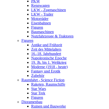
PKW
Rennwagen
LKW - Zugmaschinen
LKW - Trailer
Motorräder
Eisenbahnen
Figuren
Baumaschinen
Nutzfahrzeuge & Traktoren
Figuren
Antike und Frühzeit
Zeit des Mittelalters
16.-18. Jahrhundert
Napoleonische Epoche
19. Jh. bis 1. Weltkrieg
Moderne (1918 - heute)
Fantasy und Erotik
Zubehör
Raumfahrt - Science Fiction
Raketen, Raumschiffe
Star Wars
Star Trek
Figuren
Dioramenbau
Ruinen und Bauwerke