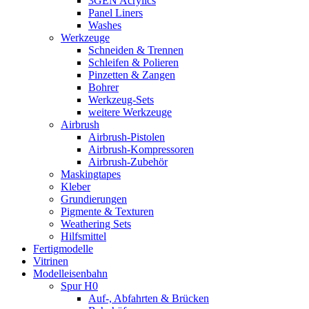
3GEN Acrylics
Panel Liners
Washes
Werkzeuge
Schneiden & Trennen
Schleifen & Polieren
Pinzetten & Zangen
Bohrer
Werkzeug-Sets
weitere Werkzeuge
Airbrush
Airbrush-Pistolen
Airbrush-Kompressoren
Airbrush-Zubehör
Maskingtapes
Kleber
Grundierungen
Pigmente & Texturen
Weathering Sets
Hilfsmittel
Fertigmodelle
Vitrinen
Modelleisenbahn
Spur H0
Auf-, Abfahrten & Brücken