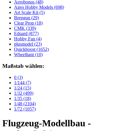
Aerobonus
(48)
Aires Hobby Models
(698)
Art Scale Kit
(5)
Brengun
(29)
Clear Prop
(18)
CMK
(339)
Eduard
(877)
Hobby Fan
(4)
plusmodel
(23)
Quickboost
(1652)
Wheelliant
(10)
Maßstab wählen:
0
(3)
1/144
(7)
1/24
(15)
1/32
(499)
1/35
(18)
1/48
(2104)
1/72
(1057)
Flugzeug-Modellbau -