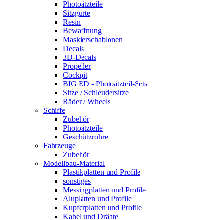
Photoätzteile
Sitzgurte
Resin
Bewaffnung
Maskierschablonen
Decals
3D-Decals
Propeller
Cockpit
BIG ED - Photoätzteil-Sets
Sitze / Schleudersitze
Räder / Wheels
Schiffe
Zubehör
Photoätzteile
Geschützrohre
Fahrzeuge
Zubehör
Modellbau-Material
Plastikplatten und Profile
sonstiges
Messingplatten und Profile
Aluplatten und Profile
Kupferplatten und Profile
Kabel und Drähte