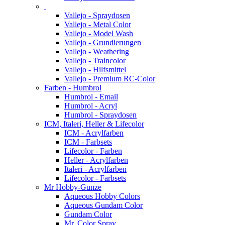
Vallejo - Spraydosen
Vallejo - Metal Color
Vallejo - Model Wash
Vallejo - Grundierungen
Vallejo - Weathering
Vallejo - Traincolor
Vallejo - Hilfsmittel
Vallejo - Premium RC-Color
Farben - Humbrol
Humbrol - Email
Humbrol - Acryl
Humbrol - Spraydosen
ICM, Italeri, Heller & Lifecolor
ICM - Acrylfarben
ICM - Farbsets
Lifecolor - Farben
Heller - Acrylfarben
Italeri - Acrylfarben
Lifecolor - Farbsets
Mr Hobby-Gunze
Aqueous Hobby Colors
Aqueous Gundam Color
Gundam Color
Mr. Color Spray