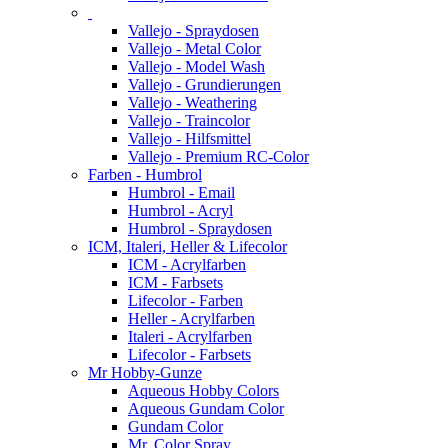
Vallejo - Spraydosen
Vallejo - Metal Color
Vallejo - Model Wash
Vallejo - Grundierungen
Vallejo - Weathering
Vallejo - Traincolor
Vallejo - Hilfsmittel
Vallejo - Premium RC-Color
Farben - Humbrol
Humbrol - Email
Humbrol - Acryl
Humbrol - Spraydosen
ICM, Italeri, Heller & Lifecolor
ICM - Acrylfarben
ICM - Farbsets
Lifecolor - Farben
Heller - Acrylfarben
Italeri - Acrylfarben
Lifecolor - Farbsets
Mr Hobby-Gunze
Aqueous Hobby Colors
Aqueous Gundam Color
Gundam Color
Mr. Color Spray