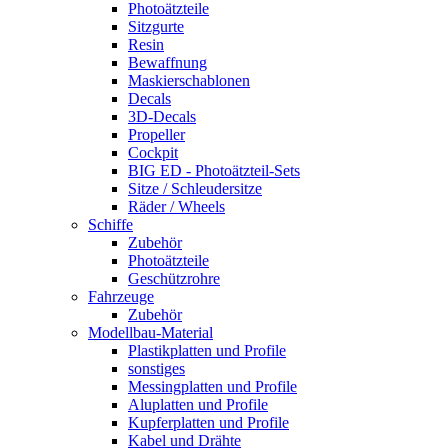
Photoätzteile
Sitzgurte
Resin
Bewaffnung
Maskierschablonen
Decals
3D-Decals
Propeller
Cockpit
BIG ED - Photoätzteil-Sets
Sitze / Schleudersitze
Räder / Wheels
Schiffe
Zubehör
Photoätzteile
Geschützrohre
Fahrzeuge
Zubehör
Modellbau-Material
Plastikplatten und Profile
sonstiges
Messingplatten und Profile
Aluplatten und Profile
Kupferplatten und Profile
Kabel und Drähte