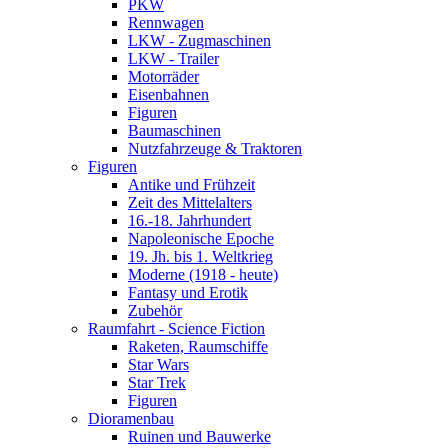
PKW
Rennwagen
LKW - Zugmaschinen
LKW - Trailer
Motorräder
Eisenbahnen
Figuren
Baumaschinen
Nutzfahrzeuge & Traktoren
Figuren
Antike und Frühzeit
Zeit des Mittelalters
16.-18. Jahrhundert
Napoleonische Epoche
19. Jh. bis 1. Weltkrieg
Moderne (1918 - heute)
Fantasy und Erotik
Zubehör
Raumfahrt - Science Fiction
Raketen, Raumschiffe
Star Wars
Star Trek
Figuren
Dioramenbau
Ruinen und Bauwerke