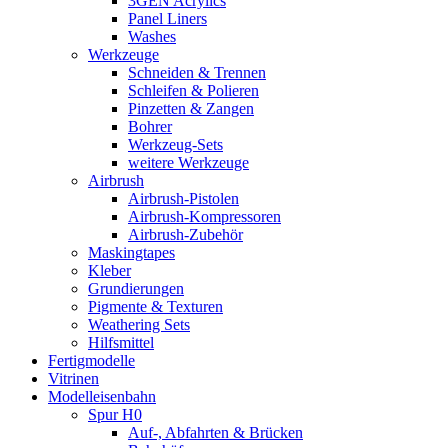
3GEN Acrylics
Panel Liners
Washes
Werkzeuge
Schneiden & Trennen
Schleifen & Polieren
Pinzetten & Zangen
Bohrer
Werkzeug-Sets
weitere Werkzeuge
Airbrush
Airbrush-Pistolen
Airbrush-Kompressoren
Airbrush-Zubehör
Maskingtapes
Kleber
Grundierungen
Pigmente & Texturen
Weathering Sets
Hilfsmittel
Fertigmodelle
Vitrinen
Modelleisenbahn
Spur H0
Auf-, Abfahrten & Brücken