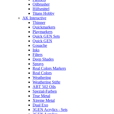
Oilbrusher
Hilfsmittel
Titans Hobby
AK Interactive
Thinner
Quickmarkers
Playmarkers
Quick GEN Sets
Quick GEN
Gouache
Inks
Filters
Deep Shades
Sprays
Real Colors Markers
Real Colors
Weathering
Weathering Stifte
ABT 502 Oils
Spezial-Farben
True Metal
Xtreme Metal
Dual Exo
3GEN Acrylics - Sets