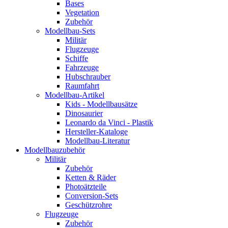
Bases
Vegetation
Zubehör
Modellbau-Sets
Militär
Flugzeuge
Schiffe
Fahrzeuge
Hubschrauber
Raumfahrt
Modellbau-Artikel
Kids - Modellbausätze
Dinosaurier
Leonardo da Vinci - Plastik
Hersteller-Kataloge
Modellbau-Literatur
Modellbauzubehör
Militär
Zubehör
Ketten & Räder
Photoätzteile
Conversion-Sets
Geschützrohre
Flugzeuge
Zubehör