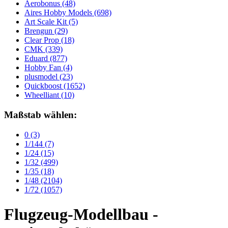
Aerobonus
(48)
Aires Hobby Models
(698)
Art Scale Kit
(5)
Brengun
(29)
Clear Prop
(18)
CMK
(339)
Eduard
(877)
Hobby Fan
(4)
plusmodel
(23)
Quickboost
(1652)
Wheelliant
(10)
Maßstab wählen:
0
(3)
1/144
(7)
1/24
(15)
1/32
(499)
1/35
(18)
1/48
(2104)
1/72
(1057)
Flugzeug-Modellbau -