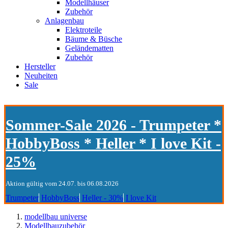
Modellhäuser
Zubehör
Anlagenbau
Elektroteile
Bäume & Büsche
Geländematten
Zubehör
Hersteller
Neuheiten
Sale
Sommer-Sale 2026 - Trumpeter *
HobbyBoss * Heller * I love Kit -
25%
Aktion gültig vom 24.07. bis 06.08.2026
Trumpeter
HobbyBoss
Heller - 30%
I love Kit
modellbau universe
Modellbauzubehör