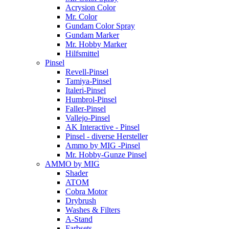
Acrysion Color
Mr. Color
Gundam Color Spray
Gundam Marker
Mr. Hobby Marker
Hilfsmittel
Pinsel
Revell-Pinsel
Tamiya-Pinsel
Italeri-Pinsel
Humbrol-Pinsel
Faller-Pinsel
Vallejo-Pinsel
AK Interactive - Pinsel
Pinsel - diverse Hersteller
Ammo by MIG -Pinsel
Mr. Hobby-Gunze Pinsel
AMMO by MIG
Shader
ATOM
Cobra Motor
Drybrush
Washes & Filters
A-Stand
Farbsets