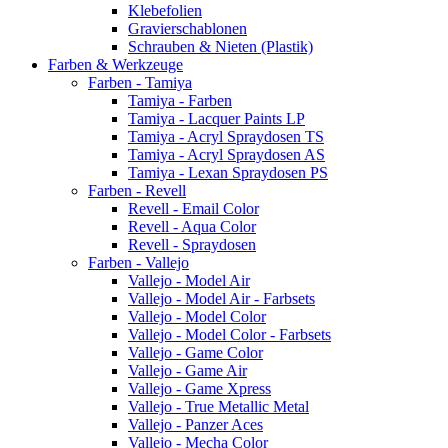
Klebefolien
Gravierschablonen
Schrauben & Nieten (Plastik)
Farben & Werkzeuge
Farben - Tamiya
Tamiya - Farben
Tamiya - Lacquer Paints LP
Tamiya - Acryl Spraydosen TS
Tamiya - Acryl Spraydosen AS
Tamiya - Lexan Spraydosen PS
Farben - Revell
Revell - Email Color
Revell - Aqua Color
Revell - Spraydosen
Farben - Vallejo
Vallejo - Model Air
Vallejo - Model Air - Farbsets
Vallejo - Model Color
Vallejo - Model Color - Farbsets
Vallejo - Game Color
Vallejo - Game Air
Vallejo - Game Xpress
Vallejo - True Metallic Metal
Vallejo - Panzer Aces
Vallejo - Mecha Color