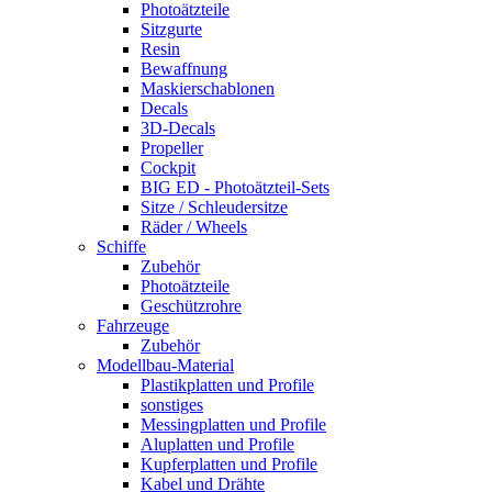
Photoätzteile
Sitzgurte
Resin
Bewaffnung
Maskierschablonen
Decals
3D-Decals
Propeller
Cockpit
BIG ED - Photoätzteil-Sets
Sitze / Schleudersitze
Räder / Wheels
Schiffe
Zubehör
Photoätzteile
Geschützrohre
Fahrzeuge
Zubehör
Modellbau-Material
Plastikplatten und Profile
sonstiges
Messingplatten und Profile
Aluplatten und Profile
Kupferplatten und Profile
Kabel und Drähte