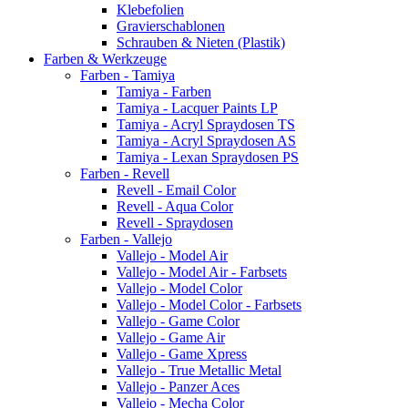
Klebefolien
Gravierschablonen
Schrauben & Nieten (Plastik)
Farben & Werkzeuge
Farben - Tamiya
Tamiya - Farben
Tamiya - Lacquer Paints LP
Tamiya - Acryl Spraydosen TS
Tamiya - Acryl Spraydosen AS
Tamiya - Lexan Spraydosen PS
Farben - Revell
Revell - Email Color
Revell - Aqua Color
Revell - Spraydosen
Farben - Vallejo
Vallejo - Model Air
Vallejo - Model Air - Farbsets
Vallejo - Model Color
Vallejo - Model Color - Farbsets
Vallejo - Game Color
Vallejo - Game Air
Vallejo - Game Xpress
Vallejo - True Metallic Metal
Vallejo - Panzer Aces
Vallejo - Mecha Color