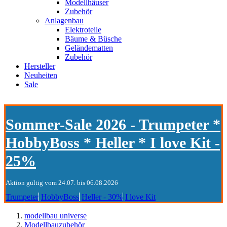
Modellhäuser
Zubehör
Anlagenbau
Elektroteile
Bäume & Büsche
Geländematten
Zubehör
Hersteller
Neuheiten
Sale
Sommer-Sale 2026 - Trumpeter *
HobbyBoss * Heller * I love Kit -
25%
Aktion gültig vom 24.07. bis 06.08.2026
Trumpeter
HobbyBoss
Heller - 30%
I love Kit
modellbau universe
Modellbauzubehör