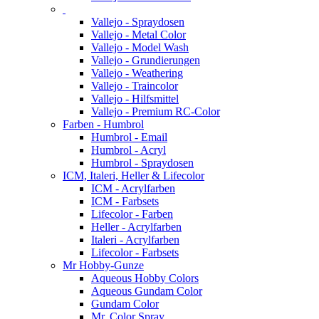
Vallejo - Spraydosen
Vallejo - Metal Color
Vallejo - Model Wash
Vallejo - Grundierungen
Vallejo - Weathering
Vallejo - Traincolor
Vallejo - Hilfsmittel
Vallejo - Premium RC-Color
Farben - Humbrol
Humbrol - Email
Humbrol - Acryl
Humbrol - Spraydosen
ICM, Italeri, Heller & Lifecolor
ICM - Acrylfarben
ICM - Farbsets
Lifecolor - Farben
Heller - Acrylfarben
Italeri - Acrylfarben
Lifecolor - Farbsets
Mr Hobby-Gunze
Aqueous Hobby Colors
Aqueous Gundam Color
Gundam Color
Mr. Color Spray