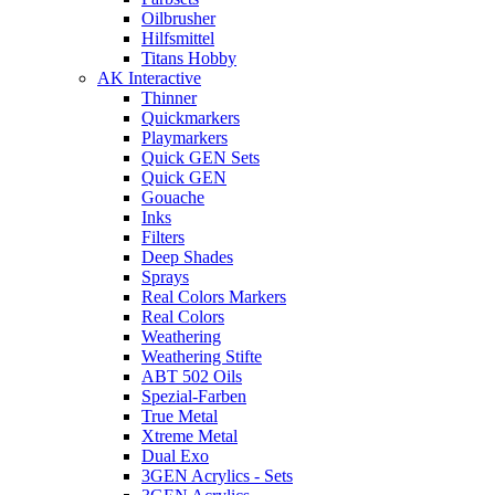
Oilbrusher
Hilfsmittel
Titans Hobby
AK Interactive
Thinner
Quickmarkers
Playmarkers
Quick GEN Sets
Quick GEN
Gouache
Inks
Filters
Deep Shades
Sprays
Real Colors Markers
Real Colors
Weathering
Weathering Stifte
ABT 502 Oils
Spezial-Farben
True Metal
Xtreme Metal
Dual Exo
3GEN Acrylics - Sets