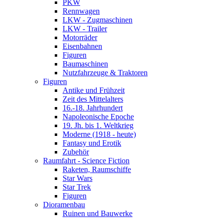
PKW
Rennwagen
LKW - Zugmaschinen
LKW - Trailer
Motorräder
Eisenbahnen
Figuren
Baumaschinen
Nutzfahrzeuge & Traktoren
Figuren
Antike und Frühzeit
Zeit des Mittelalters
16.-18. Jahrhundert
Napoleonische Epoche
19. Jh. bis 1. Weltkrieg
Moderne (1918 - heute)
Fantasy und Erotik
Zubehör
Raumfahrt - Science Fiction
Raketen, Raumschiffe
Star Wars
Star Trek
Figuren
Dioramenbau
Ruinen und Bauwerke