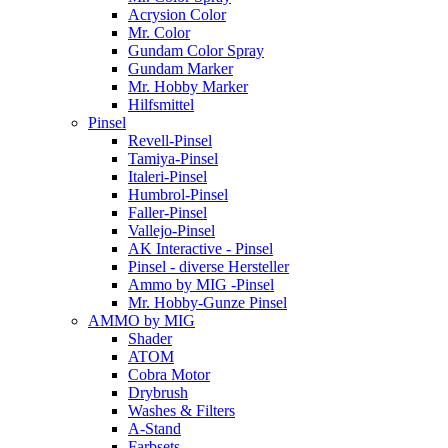
Acrysion Color
Mr. Color
Gundam Color Spray
Gundam Marker
Mr. Hobby Marker
Hilfsmittel
Pinsel
Revell-Pinsel
Tamiya-Pinsel
Italeri-Pinsel
Humbrol-Pinsel
Faller-Pinsel
Vallejo-Pinsel
AK Interactive - Pinsel
Pinsel - diverse Hersteller
Ammo by MIG -Pinsel
Mr. Hobby-Gunze Pinsel
AMMO by MIG
Shader
ATOM
Cobra Motor
Drybrush
Washes & Filters
A-Stand
Farbsets