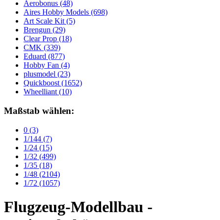
Aerobonus
(48)
Aires Hobby Models
(698)
Art Scale Kit
(5)
Brengun
(29)
Clear Prop
(18)
CMK
(339)
Eduard
(877)
Hobby Fan
(4)
plusmodel
(23)
Quickboost
(1652)
Wheelliant
(10)
Maßstab wählen:
0
(3)
1/144
(7)
1/24
(15)
1/32
(499)
1/35
(18)
1/48
(2104)
1/72
(1057)
Flugzeug-Modellbau -