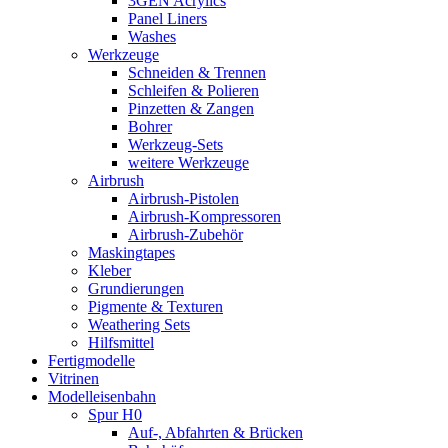
3GEN Acrylics
Panel Liners
Washes
Werkzeuge
Schneiden & Trennen
Schleifen & Polieren
Pinzetten & Zangen
Bohrer
Werkzeug-Sets
weitere Werkzeuge
Airbrush
Airbrush-Pistolen
Airbrush-Kompressoren
Airbrush-Zubehör
Maskingtapes
Kleber
Grundierungen
Pigmente & Texturen
Weathering Sets
Hilfsmittel
Fertigmodelle
Vitrinen
Modelleisenbahn
Spur H0
Auf-, Abfahrten & Brücken