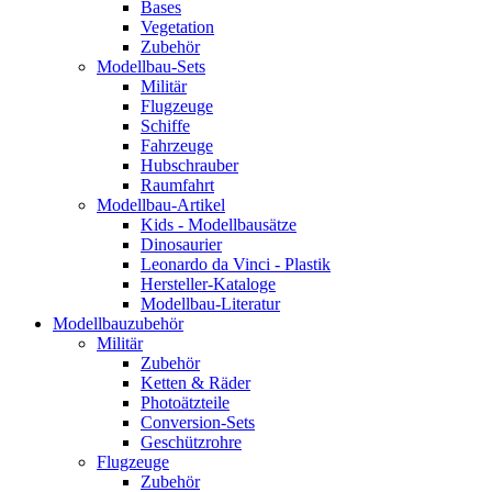
Bases
Vegetation
Zubehör
Modellbau-Sets
Militär
Flugzeuge
Schiffe
Fahrzeuge
Hubschrauber
Raumfahrt
Modellbau-Artikel
Kids - Modellbausätze
Dinosaurier
Leonardo da Vinci - Plastik
Hersteller-Kataloge
Modellbau-Literatur
Modellbauzubehör
Militär
Zubehör
Ketten & Räder
Photoätzteile
Conversion-Sets
Geschützrohre
Flugzeuge
Zubehör