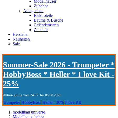
Modellhäuser
Zubehör
Anlagenbau
Elektroteile
Bäume & Büsche
Geländematten
Zubehör
Hersteller
Neuheiten
Sale
Sommer-Sale 2026 - Trumpeter *
HobbyBoss * Heller * I love Kit -
25%
Aktion gültig vom 24.07. bis 06.08.2026
Trumpeter
HobbyBoss
Heller - 30%
I love Kit
modellbau universe
Modellbauzubehör