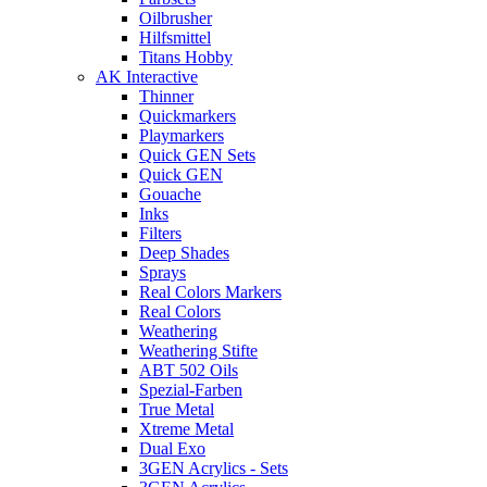
Oilbrusher
Hilfsmittel
Titans Hobby
AK Interactive
Thinner
Quickmarkers
Playmarkers
Quick GEN Sets
Quick GEN
Gouache
Inks
Filters
Deep Shades
Sprays
Real Colors Markers
Real Colors
Weathering
Weathering Stifte
ABT 502 Oils
Spezial-Farben
True Metal
Xtreme Metal
Dual Exo
3GEN Acrylics - Sets