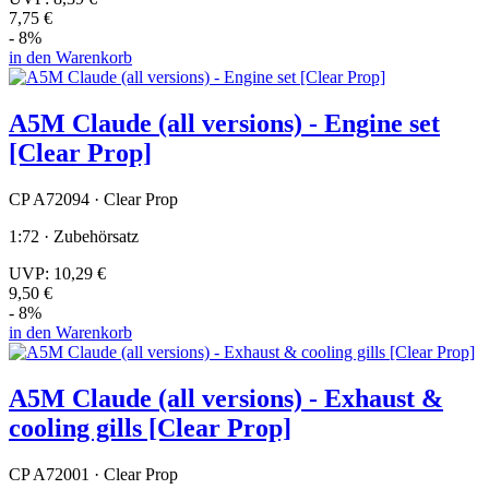
7,75 €
- 8%
in den Warenkorb
A5M Claude (all versions) - Engine set
[Clear Prop]
CP A72094 · Clear Prop
1:72 · Zubehörsatz
UVP:
10,29 €
9,50 €
- 8%
in den Warenkorb
A5M Claude (all versions) - Exhaust &
cooling gills [Clear Prop]
CP A72001 · Clear Prop