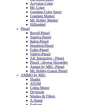
Acrysion Color
Mr. Color
Gundam Color Spray
Gundam Marker
Mr. Hobby Marker
Hilfsmittel
Pinsel
Revell-Pinsel
Tamiya-Pinsel
Italeri-Pinsel
Humbrol-Pinsel
Faller-Pinsel
Vallejo-Pinsel
AK Interactive - Pinsel
Pinsel - diverse Hersteller
Ammo by MIG -Pinsel
Mr. Hobby-Gunze Pinsel
AMMO by MIG
Shader
ATOM
Cobra Motor
Drybrush
Washes & Filters
A-Stand
Farbsets