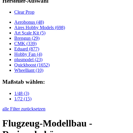
Hersteller-Auswahl
Clear Prop
Aerobonus
(48)
Aires Hobby Models
(698)
Art Scale Kit
(5)
Brengun
(29)
CMK
(339)
Eduard
(877)
Hobby Fan
(4)
plusmodel
(23)
Quickboost
(1652)
Wheelliant
(10)
Maßstab wählen:
1/48
(3)
1/72
(15)
alle Filter zurücksetzen
Flugzeug-Modellbau -