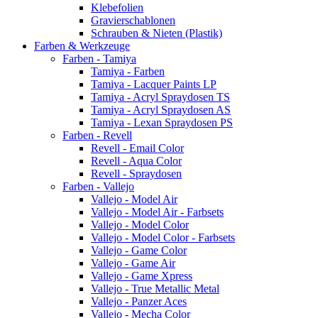
Klebefolien
Gravierschablonen
Schrauben & Nieten (Plastik)
Farben & Werkzeuge
Farben - Tamiya
Tamiya - Farben
Tamiya - Lacquer Paints LP
Tamiya - Acryl Spraydosen TS
Tamiya - Acryl Spraydosen AS
Tamiya - Lexan Spraydosen PS
Farben - Revell
Revell - Email Color
Revell - Aqua Color
Revell - Spraydosen
Farben - Vallejo
Vallejo - Model Air
Vallejo - Model Air - Farbsets
Vallejo - Model Color
Vallejo - Model Color - Farbsets
Vallejo - Game Color
Vallejo - Game Air
Vallejo - Game Xpress
Vallejo - True Metallic Metal
Vallejo - Panzer Aces
Vallejo - Mecha Color