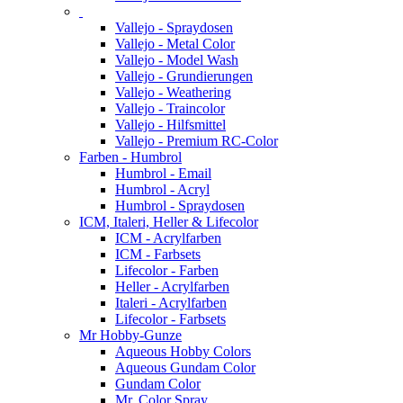
Vallejo - Spraydosen
Vallejo - Metal Color
Vallejo - Model Wash
Vallejo - Grundierungen
Vallejo - Weathering
Vallejo - Traincolor
Vallejo - Hilfsmittel
Vallejo - Premium RC-Color
Farben - Humbrol
Humbrol - Email
Humbrol - Acryl
Humbrol - Spraydosen
ICM, Italeri, Heller & Lifecolor
ICM - Acrylfarben
ICM - Farbsets
Lifecolor - Farben
Heller - Acrylfarben
Italeri - Acrylfarben
Lifecolor - Farbsets
Mr Hobby-Gunze
Aqueous Hobby Colors
Aqueous Gundam Color
Gundam Color
Mr. Color Spray