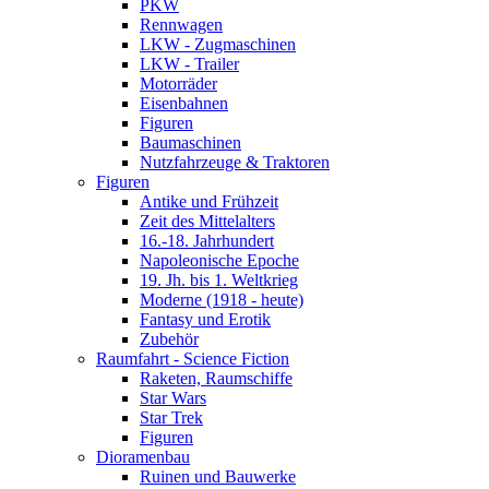
PKW
Rennwagen
LKW - Zugmaschinen
LKW - Trailer
Motorräder
Eisenbahnen
Figuren
Baumaschinen
Nutzfahrzeuge & Traktoren
Figuren
Antike und Frühzeit
Zeit des Mittelalters
16.-18. Jahrhundert
Napoleonische Epoche
19. Jh. bis 1. Weltkrieg
Moderne (1918 - heute)
Fantasy und Erotik
Zubehör
Raumfahrt - Science Fiction
Raketen, Raumschiffe
Star Wars
Star Trek
Figuren
Dioramenbau
Ruinen und Bauwerke