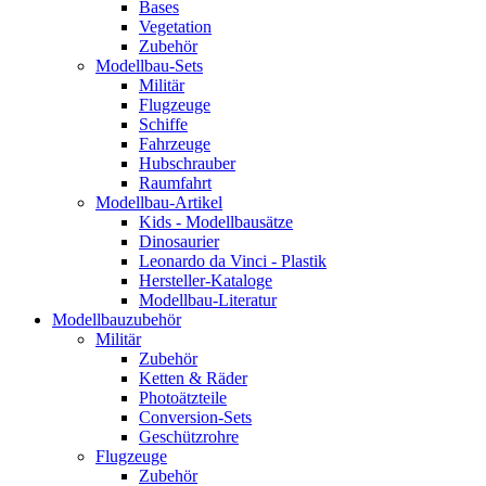
Bases
Vegetation
Zubehör
Modellbau-Sets
Militär
Flugzeuge
Schiffe
Fahrzeuge
Hubschrauber
Raumfahrt
Modellbau-Artikel
Kids - Modellbausätze
Dinosaurier
Leonardo da Vinci - Plastik
Hersteller-Kataloge
Modellbau-Literatur
Modellbauzubehör
Militär
Zubehör
Ketten & Räder
Photoätzteile
Conversion-Sets
Geschützrohre
Flugzeuge
Zubehör