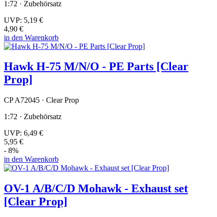
1:72 · Zubehörsatz
UVP:
5,19 €
4,90 €
in den Warenkorb
Hawk H-75 M/N/O - PE Parts [Clear
Prop]
CP A72045 · Clear Prop
1:72 · Zubehörsatz
UVP:
6,49 €
5,95 €
- 8%
in den Warenkorb
OV-1 A/B/C/D Mohawk - Exhaust set
[Clear Prop]