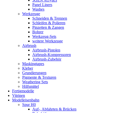
3GEN Acrylics
Panel Liners
Washes
Werkzeuge
Schneiden & Trennen
Schleifen & Polieren
Pinzetten & Zangen
Bohrer
Werkzeug-Sets
weitere Werkzeuge
Airbrush
Airbrush-Pistolen
Airbrush-Kompressoren
Airbrush-Zubehör
Maskingtapes
Kleber
Grundierungen
Pigmente & Texturen
Weathering Sets
Hilfsmittel
Fertigmodelle
Vitrinen
Modelleisenbahn
Spur H0
Auf-, Abfahrten & Brücken