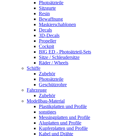
Photoätzteile
Sitzgurte
Resin
Bewaffnung
Maskierschablonen
Decals
3D-Decals
Propeller
Cockpit
BIG ED - Photoätzteil-Sets
Sitze / Schleudersitze
Räder / Wheels
Schiffe
Zubehör
Photoätzteile
Geschützrohre
Fahrzeuge
Zubehör
Modellbau-Material
Plastikplatten und Profile
sonstiges
Messingplatten und Profile
Aluplatten und Profile
Kupferplatten und Profile
Kabel und Drähte