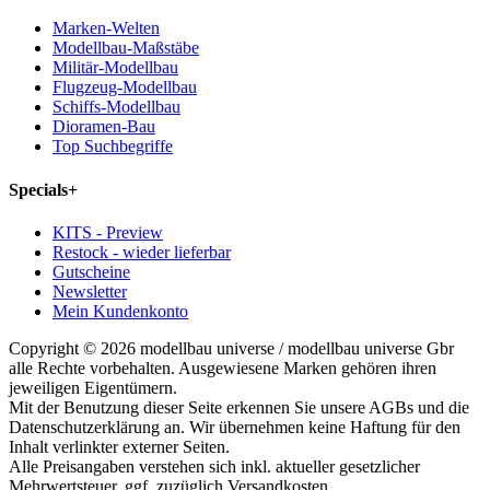
Marken-Welten
Modellbau-Maßstäbe
Militär-Modellbau
Flugzeug-Modellbau
Schiffs-Modellbau
Dioramen-Bau
Top Suchbegriffe
Specials
+
KITS - Preview
Restock - wieder lieferbar
Gutscheine
Newsletter
Mein Kundenkonto
Copyright © 2026 modellbau universe / modellbau universe Gbr
alle Rechte vorbehalten. Ausgewiesene Marken gehören ihren
jeweiligen Eigentümern.
Mit der Benutzung dieser Seite erkennen Sie unsere AGBs und die
Datenschutzerklärung an. Wir übernehmen keine Haftung für den
Inhalt verlinkter externer Seiten.
Alle Preisangaben verstehen sich inkl. aktueller gesetzlicher
Mehrwertsteuer, ggf. zuzüglich Versandkosten.