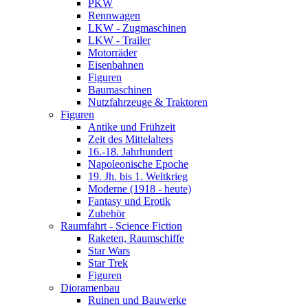
PKW
Rennwagen
LKW - Zugmaschinen
LKW - Trailer
Motorräder
Eisenbahnen
Figuren
Baumaschinen
Nutzfahrzeuge & Traktoren
Figuren
Antike und Frühzeit
Zeit des Mittelalters
16.-18. Jahrhundert
Napoleonische Epoche
19. Jh. bis 1. Weltkrieg
Moderne (1918 - heute)
Fantasy und Erotik
Zubehör
Raumfahrt - Science Fiction
Raketen, Raumschiffe
Star Wars
Star Trek
Figuren
Dioramenbau
Ruinen und Bauwerke