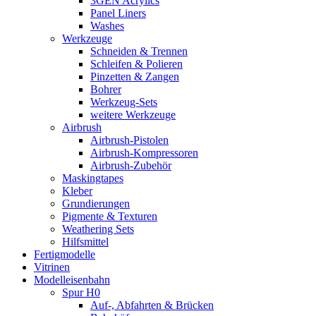
3GEN Acrylics
Panel Liners
Washes
Werkzeuge
Schneiden & Trennen
Schleifen & Polieren
Pinzetten & Zangen
Bohrer
Werkzeug-Sets
weitere Werkzeuge
Airbrush
Airbrush-Pistolen
Airbrush-Kompressoren
Airbrush-Zubehör
Maskingtapes
Kleber
Grundierungen
Pigmente & Texturen
Weathering Sets
Hilfsmittel
Fertigmodelle
Vitrinen
Modelleisenbahn
Spur H0
Auf-, Abfahrten & Brücken