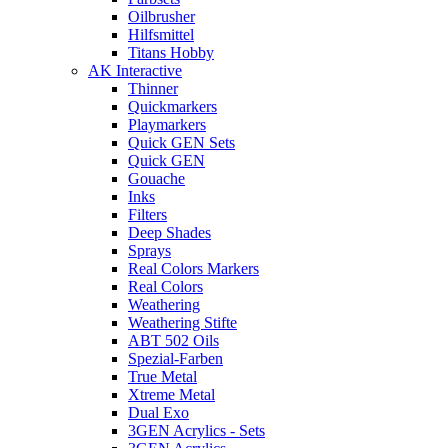
Oilbrusher
Hilfsmittel
Titans Hobby
AK Interactive
Thinner
Quickmarkers
Playmarkers
Quick GEN Sets
Quick GEN
Gouache
Inks
Filters
Deep Shades
Sprays
Real Colors Markers
Real Colors
Weathering
Weathering Stifte
ABT 502 Oils
Spezial-Farben
True Metal
Xtreme Metal
Dual Exo
3GEN Acrylics - Sets