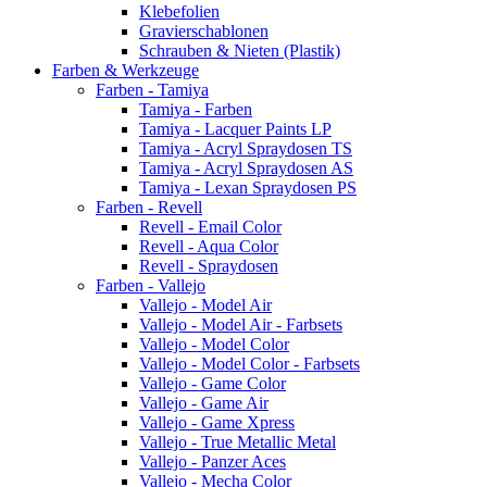
Klebefolien
Gravierschablonen
Schrauben & Nieten (Plastik)
Farben & Werkzeuge
Farben - Tamiya
Tamiya - Farben
Tamiya - Lacquer Paints LP
Tamiya - Acryl Spraydosen TS
Tamiya - Acryl Spraydosen AS
Tamiya - Lexan Spraydosen PS
Farben - Revell
Revell - Email Color
Revell - Aqua Color
Revell - Spraydosen
Farben - Vallejo
Vallejo - Model Air
Vallejo - Model Air - Farbsets
Vallejo - Model Color
Vallejo - Model Color - Farbsets
Vallejo - Game Color
Vallejo - Game Air
Vallejo - Game Xpress
Vallejo - True Metallic Metal
Vallejo - Panzer Aces
Vallejo - Mecha Color