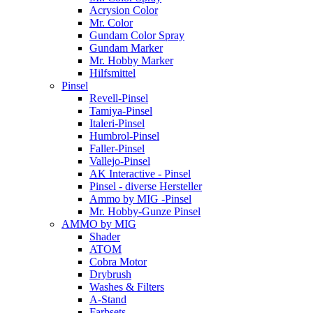
Acrysion Color
Mr. Color
Gundam Color Spray
Gundam Marker
Mr. Hobby Marker
Hilfsmittel
Pinsel
Revell-Pinsel
Tamiya-Pinsel
Italeri-Pinsel
Humbrol-Pinsel
Faller-Pinsel
Vallejo-Pinsel
AK Interactive - Pinsel
Pinsel - diverse Hersteller
Ammo by MIG -Pinsel
Mr. Hobby-Gunze Pinsel
AMMO by MIG
Shader
ATOM
Cobra Motor
Drybrush
Washes & Filters
A-Stand
Farbsets