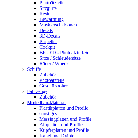
Photoätzteile
Sitzgurte
Resin
Bewaffnung
Maskierschablonen
Decals
3D-Decals
Propeller
Cockpit
BIG ED - Photoätzteil-Sets
Sitze / Schleudersitze
Räder / Wheels
Schiffe
Zubehör
Photoätzteile
Geschützrohre
Fahrzeuge
Zubehör
Modellbau-Material
Plastikplatten und Profile
sonstiges
Messingplatten und Profile
Aluplatten und Profile
Kupferplatten und Profile
Kabel und Drähte