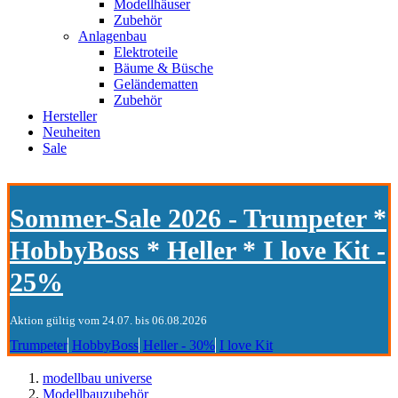
Modellhäuser
Zubehör
Anlagenbau
Elektroteile
Bäume & Büsche
Geländematten
Zubehör
Hersteller
Neuheiten
Sale
Sommer-Sale 2026 - Trumpeter *
HobbyBoss * Heller * I love Kit -
25%
Aktion gültig vom 24.07. bis 06.08.2026
Trumpeter
HobbyBoss
Heller - 30%
I love Kit
modellbau universe
Modellbauzubehör