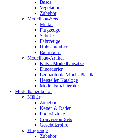
Bases
Vegetation
Zubehör
Modellbau-Sets
Militär
Flugzeuge
Schiffe
Fahrzeuge
Hubschrauber
Raumfahrt
Modellbau-Artikel
Kids - Modellbausätze
Dinosaurier
Leonardo da Vinci - Plastik
Hersteller-Kataloge
Modellbau-Literatur
Modellbauzubehör
Militär
Zubehör
Ketten & Räder
Photoätzteile
Conversion-Sets
Geschützrohre
Flugzeuge
Zubehör