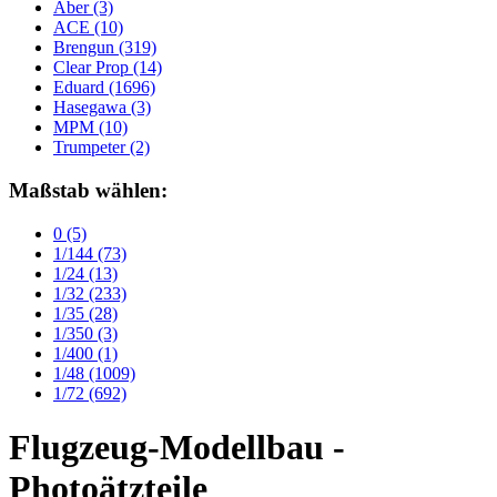
Aber
(3)
ACE
(10)
Brengun
(319)
Clear Prop
(14)
Eduard
(1696)
Hasegawa
(3)
MPM
(10)
Trumpeter
(2)
Maßstab wählen:
0
(5)
1/144
(73)
1/24
(13)
1/32
(233)
1/35
(28)
1/350
(3)
1/400
(1)
1/48
(1009)
1/72
(692)
Flugzeug-Modellbau -
Photoätzteile