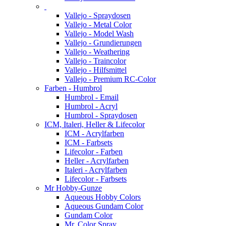
Vallejo - Spraydosen
Vallejo - Metal Color
Vallejo - Model Wash
Vallejo - Grundierungen
Vallejo - Weathering
Vallejo - Traincolor
Vallejo - Hilfsmittel
Vallejo - Premium RC-Color
Farben - Humbrol
Humbrol - Email
Humbrol - Acryl
Humbrol - Spraydosen
ICM, Italeri, Heller & Lifecolor
ICM - Acrylfarben
ICM - Farbsets
Lifecolor - Farben
Heller - Acrylfarben
Italeri - Acrylfarben
Lifecolor - Farbsets
Mr Hobby-Gunze
Aqueous Hobby Colors
Aqueous Gundam Color
Gundam Color
Mr. Color Spray