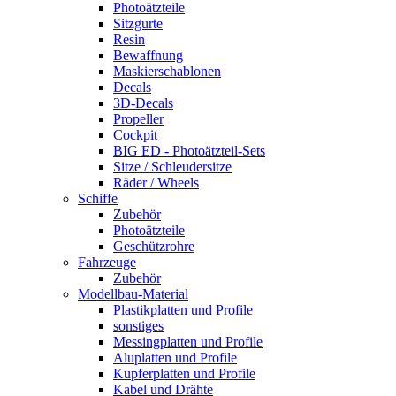
Photoätzteile
Sitzgurte
Resin
Bewaffnung
Maskierschablonen
Decals
3D-Decals
Propeller
Cockpit
BIG ED - Photoätzteil-Sets
Sitze / Schleudersitze
Räder / Wheels
Schiffe
Zubehör
Photoätzteile
Geschützrohre
Fahrzeuge
Zubehör
Modellbau-Material
Plastikplatten und Profile
sonstiges
Messingplatten und Profile
Aluplatten und Profile
Kupferplatten und Profile
Kabel und Drähte