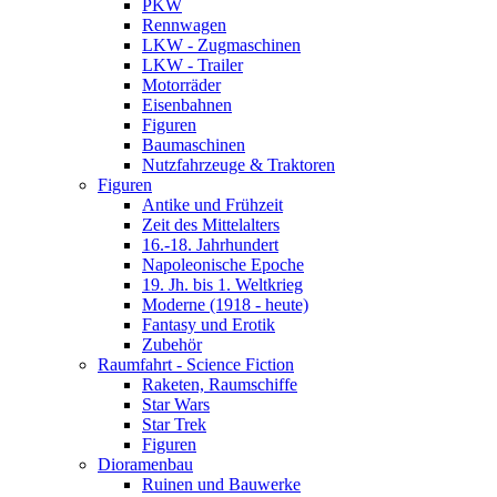
PKW
Rennwagen
LKW - Zugmaschinen
LKW - Trailer
Motorräder
Eisenbahnen
Figuren
Baumaschinen
Nutzfahrzeuge & Traktoren
Figuren
Antike und Frühzeit
Zeit des Mittelalters
16.-18. Jahrhundert
Napoleonische Epoche
19. Jh. bis 1. Weltkrieg
Moderne (1918 - heute)
Fantasy und Erotik
Zubehör
Raumfahrt - Science Fiction
Raketen, Raumschiffe
Star Wars
Star Trek
Figuren
Dioramenbau
Ruinen und Bauwerke