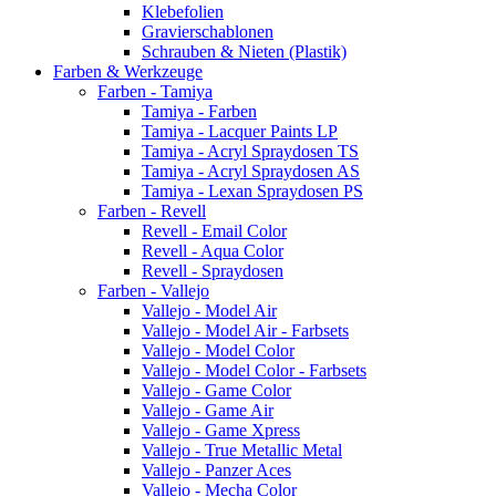
Klebefolien
Gravierschablonen
Schrauben & Nieten (Plastik)
Farben & Werkzeuge
Farben - Tamiya
Tamiya - Farben
Tamiya - Lacquer Paints LP
Tamiya - Acryl Spraydosen TS
Tamiya - Acryl Spraydosen AS
Tamiya - Lexan Spraydosen PS
Farben - Revell
Revell - Email Color
Revell - Aqua Color
Revell - Spraydosen
Farben - Vallejo
Vallejo - Model Air
Vallejo - Model Air - Farbsets
Vallejo - Model Color
Vallejo - Model Color - Farbsets
Vallejo - Game Color
Vallejo - Game Air
Vallejo - Game Xpress
Vallejo - True Metallic Metal
Vallejo - Panzer Aces
Vallejo - Mecha Color