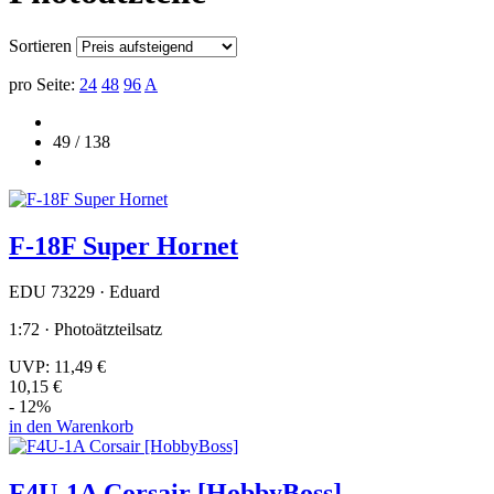
Sortieren
pro Seite:
24
48
96
A
49 / 138
F-18F Super Hornet
EDU 73229 · Eduard
1:72 · Photoätzteilsatz
UVP:
11,49 €
10,15 €
- 12%
in den Warenkorb
F4U-1A Corsair [HobbyBoss]