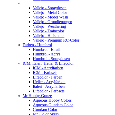
Vallejo - Spraydosen
Vallejo - Metal Color
Vallejo - Model Wash
Vallejo - Grundierungen
Vallejo - Weathering
Vallejo - Traincolor
Vallejo - Hilfsmittel
Vallejo - Premium RC-Color
Farben - Humbrol
Humbrol - Email
Humbrol - Acryl
Humbrol - Spraydosen
ICM, Italeri, Heller & Lifecolor
ICM - Acrylfarben
ICM - Farbsets
Lifecolor - Farben
Heller - Acrylfarben
Italeri - Acrylfarben
Lifecolor - Farbsets
Mr Hobby-Gunze
Aqueous Hobby Colors
Aqueous Gundam Color
Gundam Color
Mr. Color Spray