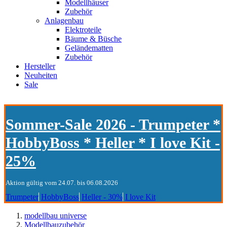
Modellhäuser
Zubehör
Anlagenbau
Elektroteile
Bäume & Büsche
Geländematten
Zubehör
Hersteller
Neuheiten
Sale
Sommer-Sale 2026 - Trumpeter *
HobbyBoss * Heller * I love Kit -
25%
Aktion gültig vom 24.07. bis 06.08.2026
Trumpeter
HobbyBoss
Heller - 30%
I love Kit
modellbau universe
Modellbauzubehör