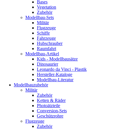
Bases
Vegetation
Zubehör
Modellbau-Sets
Militär
Flugzeuge
Schiffe
Fahrzeuge
Hubschrauber
Raumfahrt
Modellbau-Artikel
Kids - Modellbausätze
Dinosaurier
Leonardo da Vinci - Plastik
Hersteller-Kataloge
Modellbau-Literatur
Modellbauzubehör
Militär
Zubehör
Ketten & Räder
Photoätzteile
Conversion-Sets
Geschützrohre
Flugzeuge
Zubehör