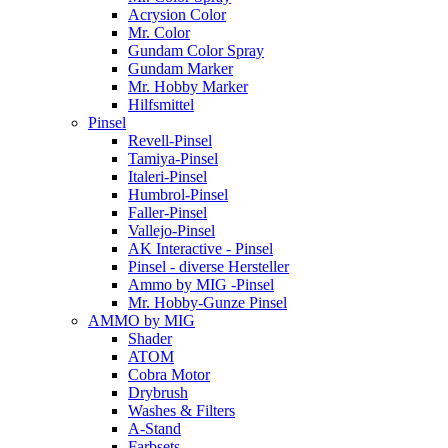
Acrysion Color
Mr. Color
Gundam Color Spray
Gundam Marker
Mr. Hobby Marker
Hilfsmittel
Pinsel
Revell-Pinsel
Tamiya-Pinsel
Italeri-Pinsel
Humbrol-Pinsel
Faller-Pinsel
Vallejo-Pinsel
AK Interactive - Pinsel
Pinsel - diverse Hersteller
Ammo by MIG -Pinsel
Mr. Hobby-Gunze Pinsel
AMMO by MIG
Shader
ATOM
Cobra Motor
Drybrush
Washes & Filters
A-Stand
Farbsets