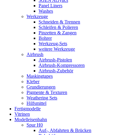
3GEN Acrylics
Panel Liners
Washes
Werkzeuge
Schneiden & Trennen
Schleifen & Polieren
Pinzetten & Zangen
Bohrer
Werkzeug-Sets
weitere Werkzeuge
Airbrush
Airbrush-Pistolen
Airbrush-Kompressoren
Airbrush-Zubehör
Maskingtapes
Kleber
Grundierungen
Pigmente & Texturen
Weathering Sets
Hilfsmittel
Fertigmodelle
Vitrinen
Modelleisenbahn
Spur H0
Auf-, Abfahrten & Brücken