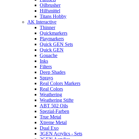
Oilbrusher
Hilfsmittel
Titans Hobby
AK Interactive
Thinner
Quickmarkers
Playmarkers
Quick GEN Sets
Quick GEN
Gouache
Inks
Filters
Deep Shades
Sprays
Real Colors Markers
Real Colors
Weathering
Weathering Stifte
ABT 502 Oils
Spezial-Farben
True Metal
Xtreme Metal
Dual Exo
3GEN Acrylics - Sets