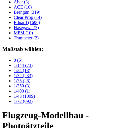
Aber
(3)
ACE
(10)
Brengun
(319)
Clear Prop
(14)
Eduard
(1696)
Hasegawa
(3)
MPM
(10)
Trumpeter
(2)
Maßstab wählen:
0
(5)
1/144
(73)
1/24
(13)
1/32
(233)
1/35
(28)
1/350
(3)
1/400
(1)
1/48
(1009)
1/72
(692)
Flugzeug-Modellbau -
Photoätzteile