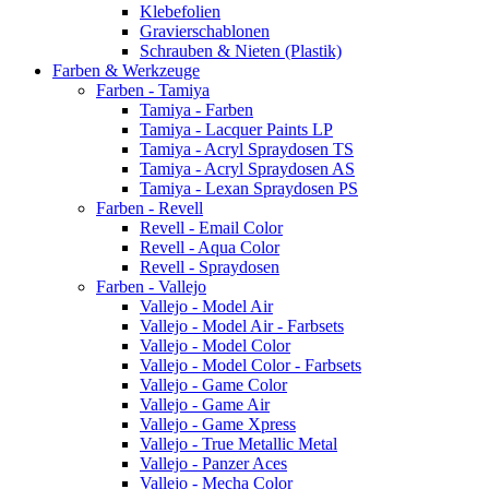
Klebefolien
Gravierschablonen
Schrauben & Nieten (Plastik)
Farben & Werkzeuge
Farben - Tamiya
Tamiya - Farben
Tamiya - Lacquer Paints LP
Tamiya - Acryl Spraydosen TS
Tamiya - Acryl Spraydosen AS
Tamiya - Lexan Spraydosen PS
Farben - Revell
Revell - Email Color
Revell - Aqua Color
Revell - Spraydosen
Farben - Vallejo
Vallejo - Model Air
Vallejo - Model Air - Farbsets
Vallejo - Model Color
Vallejo - Model Color - Farbsets
Vallejo - Game Color
Vallejo - Game Air
Vallejo - Game Xpress
Vallejo - True Metallic Metal
Vallejo - Panzer Aces
Vallejo - Mecha Color