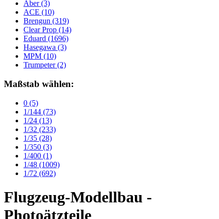
Aber
(3)
ACE
(10)
Brengun
(319)
Clear Prop
(14)
Eduard
(1696)
Hasegawa
(3)
MPM
(10)
Trumpeter
(2)
Maßstab wählen:
0
(5)
1/144
(73)
1/24
(13)
1/32
(233)
1/35
(28)
1/350
(3)
1/400
(1)
1/48
(1009)
1/72
(692)
Flugzeug-Modellbau -
Photoätzteile