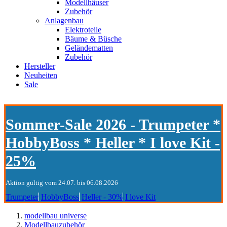
Modellhäuser
Zubehör
Anlagenbau
Elektroteile
Bäume & Büsche
Geländematten
Zubehör
Hersteller
Neuheiten
Sale
Sommer-Sale 2026 - Trumpeter *
HobbyBoss * Heller * I love Kit -
25%
Aktion gültig vom 24.07. bis 06.08.2026
Trumpeter
HobbyBoss
Heller - 30%
I love Kit
modellbau universe
Modellbauzubehör