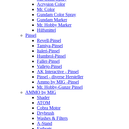
Acrysion Color
Mr. Color
Gundam Color Spray
Gundam Marker
Mr. Hobby Marker
Hilfsmittel
Pinsel
Revell-Pinsel
Tamiya-Pinsel
Italeri-Pinsel
Humbrol-Pinsel
Faller-Pinsel
Vallejo-Pinsel
AK Interactive - Pinsel
Pinsel - diverse Hersteller
Ammo by MIG -Pinsel
Mr. Hobby-Gunze Pinsel
AMMO by MIG
Shader
ATOM
Cobra Motor
Drybrush
Washes & Filters
A-Stand
Farbsets