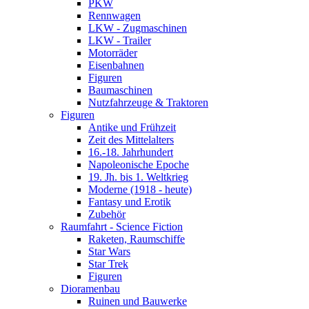
PKW
Rennwagen
LKW - Zugmaschinen
LKW - Trailer
Motorräder
Eisenbahnen
Figuren
Baumaschinen
Nutzfahrzeuge & Traktoren
Figuren
Antike und Frühzeit
Zeit des Mittelalters
16.-18. Jahrhundert
Napoleonische Epoche
19. Jh. bis 1. Weltkrieg
Moderne (1918 - heute)
Fantasy und Erotik
Zubehör
Raumfahrt - Science Fiction
Raketen, Raumschiffe
Star Wars
Star Trek
Figuren
Dioramenbau
Ruinen und Bauwerke