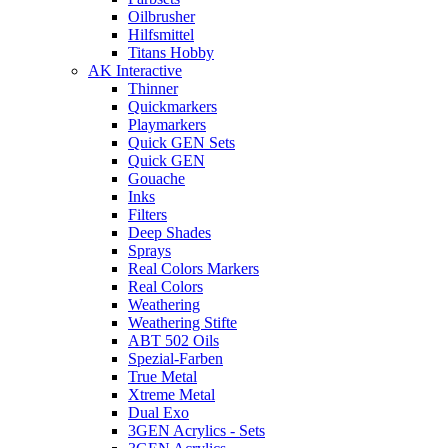
Oilbrusher
Hilfsmittel
Titans Hobby
AK Interactive
Thinner
Quickmarkers
Playmarkers
Quick GEN Sets
Quick GEN
Gouache
Inks
Filters
Deep Shades
Sprays
Real Colors Markers
Real Colors
Weathering
Weathering Stifte
ABT 502 Oils
Spezial-Farben
True Metal
Xtreme Metal
Dual Exo
3GEN Acrylics - Sets