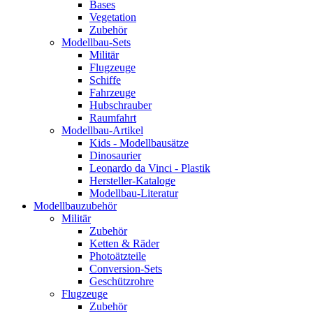
Bases
Vegetation
Zubehör
Modellbau-Sets
Militär
Flugzeuge
Schiffe
Fahrzeuge
Hubschrauber
Raumfahrt
Modellbau-Artikel
Kids - Modellbausätze
Dinosaurier
Leonardo da Vinci - Plastik
Hersteller-Kataloge
Modellbau-Literatur
Modellbauzubehör
Militär
Zubehör
Ketten & Räder
Photoätzteile
Conversion-Sets
Geschützrohre
Flugzeuge
Zubehör