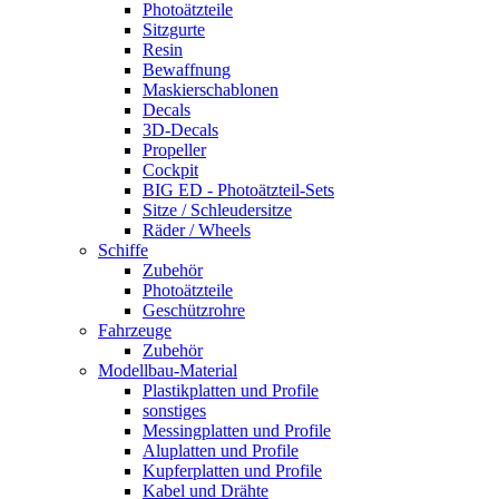
Photoätzteile
Sitzgurte
Resin
Bewaffnung
Maskierschablonen
Decals
3D-Decals
Propeller
Cockpit
BIG ED - Photoätzteil-Sets
Sitze / Schleudersitze
Räder / Wheels
Schiffe
Zubehör
Photoätzteile
Geschützrohre
Fahrzeuge
Zubehör
Modellbau-Material
Plastikplatten und Profile
sonstiges
Messingplatten und Profile
Aluplatten und Profile
Kupferplatten und Profile
Kabel und Drähte