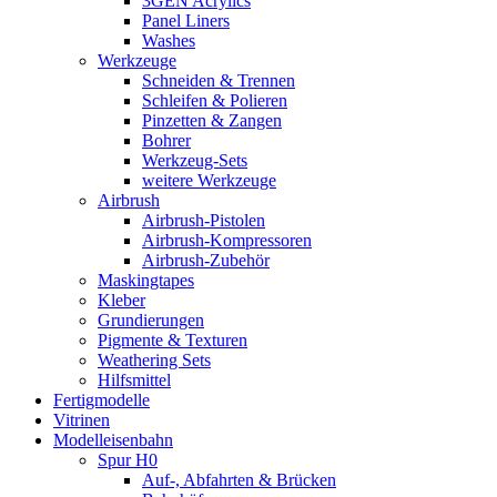
3GEN Acrylics
Panel Liners
Washes
Werkzeuge
Schneiden & Trennen
Schleifen & Polieren
Pinzetten & Zangen
Bohrer
Werkzeug-Sets
weitere Werkzeuge
Airbrush
Airbrush-Pistolen
Airbrush-Kompressoren
Airbrush-Zubehör
Maskingtapes
Kleber
Grundierungen
Pigmente & Texturen
Weathering Sets
Hilfsmittel
Fertigmodelle
Vitrinen
Modelleisenbahn
Spur H0
Auf-, Abfahrten & Brücken