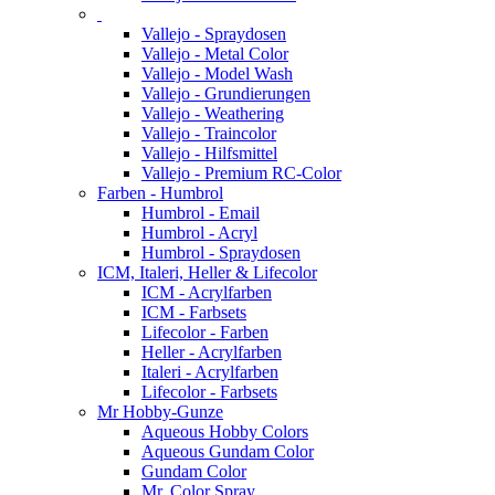
Vallejo - Spraydosen
Vallejo - Metal Color
Vallejo - Model Wash
Vallejo - Grundierungen
Vallejo - Weathering
Vallejo - Traincolor
Vallejo - Hilfsmittel
Vallejo - Premium RC-Color
Farben - Humbrol
Humbrol - Email
Humbrol - Acryl
Humbrol - Spraydosen
ICM, Italeri, Heller & Lifecolor
ICM - Acrylfarben
ICM - Farbsets
Lifecolor - Farben
Heller - Acrylfarben
Italeri - Acrylfarben
Lifecolor - Farbsets
Mr Hobby-Gunze
Aqueous Hobby Colors
Aqueous Gundam Color
Gundam Color
Mr. Color Spray