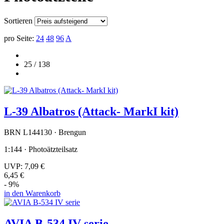
Sortieren
pro Seite:
24
48
96
A
25 / 138
L-39 Albatros (Attack- MarkI kit)
BRN L144130 · Brengun
1:144 · Photoätzteilsatz
UVP:
7,09 €
6,45 €
- 9%
in den Warenkorb
AVIA B-534 IV serie