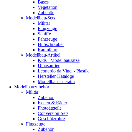
Bases
Vegetation
Zubehör
Modellbau-Sets
Militär
Flugzeuge
Schiffe
Fahrzeuge
Hubschrauber
Raumfahrt
Modellbau-Artikel
Kids - Modellbausätze
Dinosaurier
Leonardo da Vinci - Plastik
Hersteller-Kataloge
Modellbau-Literatur
Modellbauzubehör
Militär
Zubehör
Ketten & Räder
Photoätzteile
Conversion-Sets
Geschützrohre
Flugzeuge
Zubehör