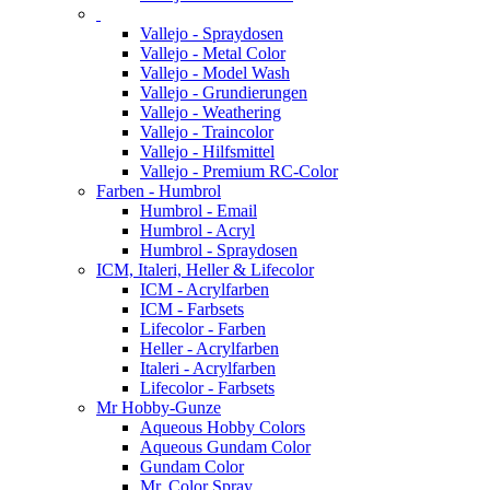
Vallejo - Spraydosen
Vallejo - Metal Color
Vallejo - Model Wash
Vallejo - Grundierungen
Vallejo - Weathering
Vallejo - Traincolor
Vallejo - Hilfsmittel
Vallejo - Premium RC-Color
Farben - Humbrol
Humbrol - Email
Humbrol - Acryl
Humbrol - Spraydosen
ICM, Italeri, Heller & Lifecolor
ICM - Acrylfarben
ICM - Farbsets
Lifecolor - Farben
Heller - Acrylfarben
Italeri - Acrylfarben
Lifecolor - Farbsets
Mr Hobby-Gunze
Aqueous Hobby Colors
Aqueous Gundam Color
Gundam Color
Mr. Color Spray