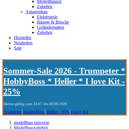
Modellhäuser
Zubehör
Anlagenbau
Elektroteile
Bäume & Büsche
Geländematten
Zubehör
Hersteller
Neuheiten
Sale
Sommer-Sale 2026 - Trumpeter *
HobbyBoss * Heller * I love Kit -
25%
Aktion gültig vom 24.07. bis 06.08.2026
Trumpeter
HobbyBoss
Heller - 30%
I love Kit
modellbau universe
Modellbauzubehör