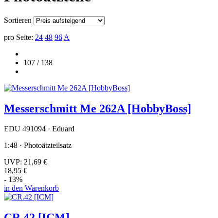
Sortieren
pro Seite:
24
48
96
A
107 / 138
Messerschmitt Me 262A [HobbyBoss]
EDU 491094 · Eduard
1:48 · Photoätzteilsatz
UVP:
21,69 €
18,95 €
- 13%
in den Warenkorb
CR.42 [ICM]