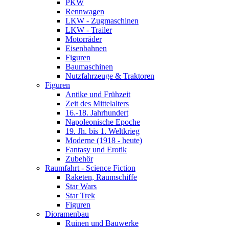
PKW
Rennwagen
LKW - Zugmaschinen
LKW - Trailer
Motorräder
Eisenbahnen
Figuren
Baumaschinen
Nutzfahrzeuge & Traktoren
Figuren
Antike und Frühzeit
Zeit des Mittelalters
16.-18. Jahrhundert
Napoleonische Epoche
19. Jh. bis 1. Weltkrieg
Moderne (1918 - heute)
Fantasy und Erotik
Zubehör
Raumfahrt - Science Fiction
Raketen, Raumschiffe
Star Wars
Star Trek
Figuren
Dioramenbau
Ruinen und Bauwerke