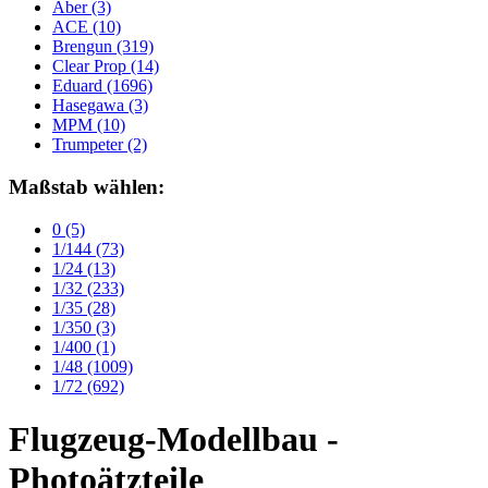
Aber
(3)
ACE
(10)
Brengun
(319)
Clear Prop
(14)
Eduard
(1696)
Hasegawa
(3)
MPM
(10)
Trumpeter
(2)
Maßstab wählen:
0
(5)
1/144
(73)
1/24
(13)
1/32
(233)
1/35
(28)
1/350
(3)
1/400
(1)
1/48
(1009)
1/72
(692)
Flugzeug-Modellbau -
Photoätzteile