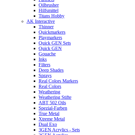
Oilbrusher
Hilfsmittel
Titans Hobby
AK Interactive
Thinner
Quickmarkers
Playmarkers
Quick GEN Sets
Quick GEN
Gouache
Inks
Filters
Deep Shades
Sprays
Real Colors Markers
Real Colors
Weathering
Weathering Stifte
ABT 502 Oils
Spezial-Farben
True Metal
Xtreme Metal
Dual Exo
3GEN Acrylics - Sets