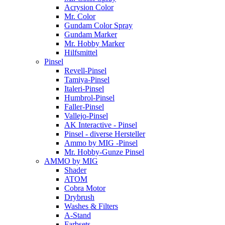
Acrysion Color
Mr. Color
Gundam Color Spray
Gundam Marker
Mr. Hobby Marker
Hilfsmittel
Pinsel
Revell-Pinsel
Tamiya-Pinsel
Italeri-Pinsel
Humbrol-Pinsel
Faller-Pinsel
Vallejo-Pinsel
AK Interactive - Pinsel
Pinsel - diverse Hersteller
Ammo by MIG -Pinsel
Mr. Hobby-Gunze Pinsel
AMMO by MIG
Shader
ATOM
Cobra Motor
Drybrush
Washes & Filters
A-Stand
Farbsets