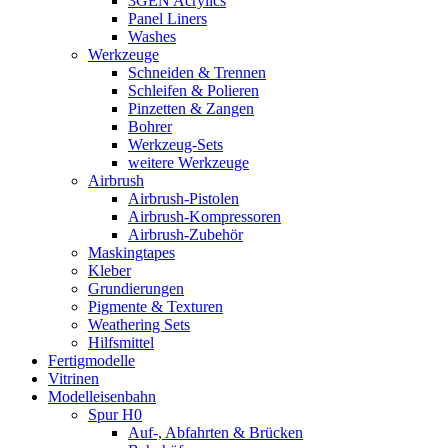
3GEN Acrylics
Panel Liners
Washes
Werkzeuge
Schneiden & Trennen
Schleifen & Polieren
Pinzetten & Zangen
Bohrer
Werkzeug-Sets
weitere Werkzeuge
Airbrush
Airbrush-Pistolen
Airbrush-Kompressoren
Airbrush-Zubehör
Maskingtapes
Kleber
Grundierungen
Pigmente & Texturen
Weathering Sets
Hilfsmittel
Fertigmodelle
Vitrinen
Modelleisenbahn
Spur H0
Auf-, Abfahrten & Brücken