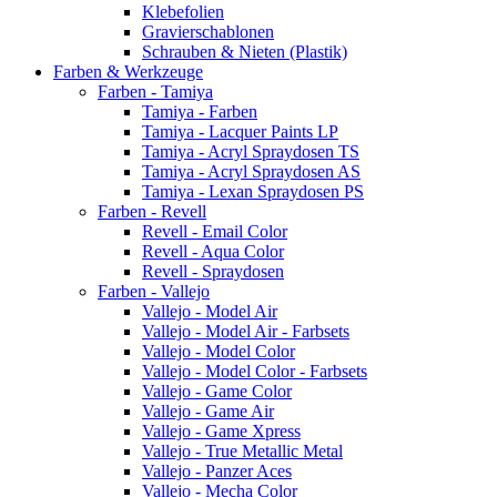
Klebefolien
Gravierschablonen
Schrauben & Nieten (Plastik)
Farben & Werkzeuge
Farben - Tamiya
Tamiya - Farben
Tamiya - Lacquer Paints LP
Tamiya - Acryl Spraydosen TS
Tamiya - Acryl Spraydosen AS
Tamiya - Lexan Spraydosen PS
Farben - Revell
Revell - Email Color
Revell - Aqua Color
Revell - Spraydosen
Farben - Vallejo
Vallejo - Model Air
Vallejo - Model Air - Farbsets
Vallejo - Model Color
Vallejo - Model Color - Farbsets
Vallejo - Game Color
Vallejo - Game Air
Vallejo - Game Xpress
Vallejo - True Metallic Metal
Vallejo - Panzer Aces
Vallejo - Mecha Color