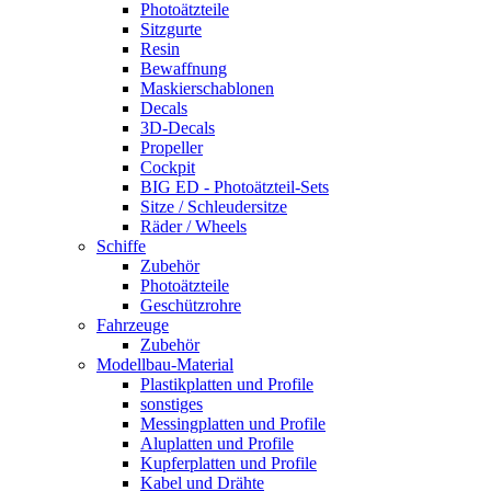
Photoätzteile
Sitzgurte
Resin
Bewaffnung
Maskierschablonen
Decals
3D-Decals
Propeller
Cockpit
BIG ED - Photoätzteil-Sets
Sitze / Schleudersitze
Räder / Wheels
Schiffe
Zubehör
Photoätzteile
Geschützrohre
Fahrzeuge
Zubehör
Modellbau-Material
Plastikplatten und Profile
sonstiges
Messingplatten und Profile
Aluplatten und Profile
Kupferplatten und Profile
Kabel und Drähte