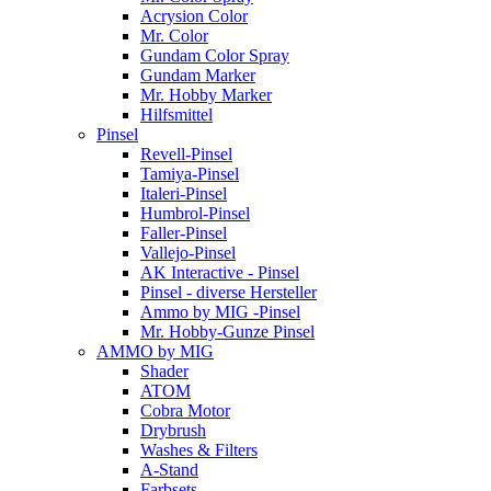
Acrysion Color
Mr. Color
Gundam Color Spray
Gundam Marker
Mr. Hobby Marker
Hilfsmittel
Pinsel
Revell-Pinsel
Tamiya-Pinsel
Italeri-Pinsel
Humbrol-Pinsel
Faller-Pinsel
Vallejo-Pinsel
AK Interactive - Pinsel
Pinsel - diverse Hersteller
Ammo by MIG -Pinsel
Mr. Hobby-Gunze Pinsel
AMMO by MIG
Shader
ATOM
Cobra Motor
Drybrush
Washes & Filters
A-Stand
Farbsets