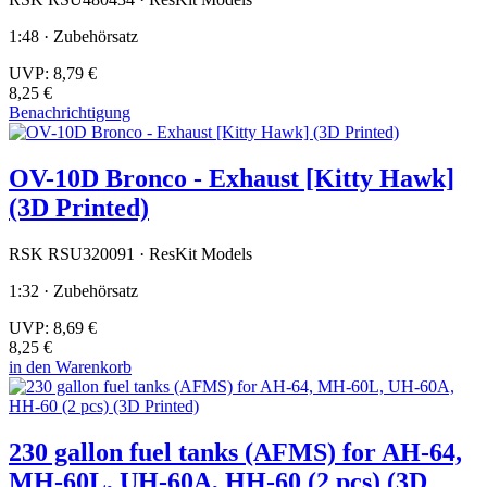
1:48 · Zubehörsatz
UVP:
8,79 €
8,25 €
Benachrichtigung
OV-10D Bronco - Exhaust [Kitty Hawk]
(3D Printed)
RSK RSU320091 · ResKit Models
1:32 · Zubehörsatz
UVP:
8,69 €
8,25 €
in den Warenkorb
230 gallon fuel tanks (AFMS) for AH-64,
MH-60L, UH-60A, HH-60 (2 pcs) (3D