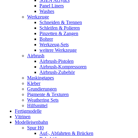
3GEN Acrylics
Panel Liners
Washes
Werkzeuge
Schneiden & Trennen
Schleifen & Polieren
Pinzetten & Zangen
Bohrer
Werkzeug-Sets
weitere Werkzeuge
Airbrush
Airbrush-Pistolen
Airbrush-Kompressoren
Airbrush-Zubehör
Maskingtapes
Kleber
Grundierungen
Pigmente & Texturen
Weathering Sets
Hilfsmittel
Fertigmodelle
Vitrinen
Modelleisenbahn
Spur H0
Auf-, Abfahrten & Brücken