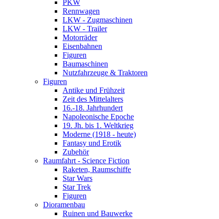
PKW
Rennwagen
LKW - Zugmaschinen
LKW - Trailer
Motorräder
Eisenbahnen
Figuren
Baumaschinen
Nutzfahrzeuge & Traktoren
Figuren
Antike und Frühzeit
Zeit des Mittelalters
16.-18. Jahrhundert
Napoleonische Epoche
19. Jh. bis 1. Weltkrieg
Moderne (1918 - heute)
Fantasy und Erotik
Zubehör
Raumfahrt - Science Fiction
Raketen, Raumschiffe
Star Wars
Star Trek
Figuren
Dioramenbau
Ruinen und Bauwerke