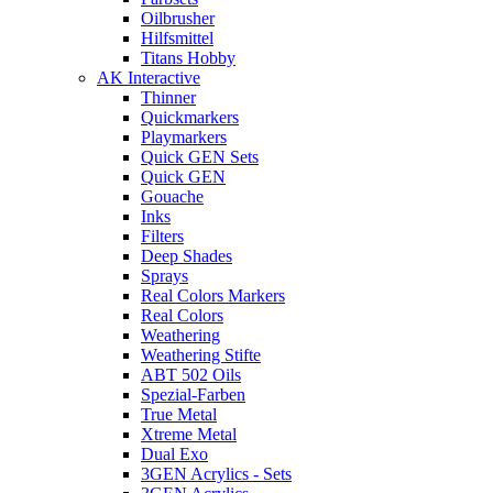
Oilbrusher
Hilfsmittel
Titans Hobby
AK Interactive
Thinner
Quickmarkers
Playmarkers
Quick GEN Sets
Quick GEN
Gouache
Inks
Filters
Deep Shades
Sprays
Real Colors Markers
Real Colors
Weathering
Weathering Stifte
ABT 502 Oils
Spezial-Farben
True Metal
Xtreme Metal
Dual Exo
3GEN Acrylics - Sets