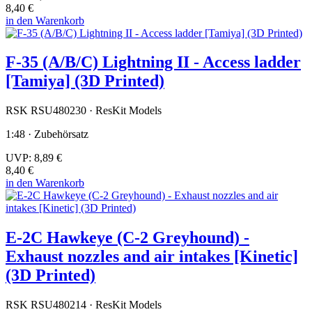
8,40 €
in den Warenkorb
F-35 (A/B/C) Lightning II - Access ladder
[Tamiya] (3D Printed)
RSK RSU480230 · ResKit Models
1:48 · Zubehörsatz
UVP:
8,89 €
8,40 €
in den Warenkorb
E-2C Hawkeye (C-2 Greyhound) -
Exhaust nozzles and air intakes [Kinetic]
(3D Printed)
RSK RSU480214 · ResKit Models