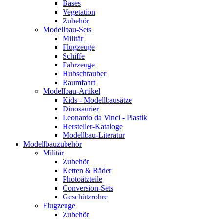
Bases
Vegetation
Zubehör
Modellbau-Sets
Militär
Flugzeuge
Schiffe
Fahrzeuge
Hubschrauber
Raumfahrt
Modellbau-Artikel
Kids - Modellbausätze
Dinosaurier
Leonardo da Vinci - Plastik
Hersteller-Kataloge
Modellbau-Literatur
Modellbauzubehör
Militär
Zubehör
Ketten & Räder
Photoätzteile
Conversion-Sets
Geschützrohre
Flugzeuge
Zubehör