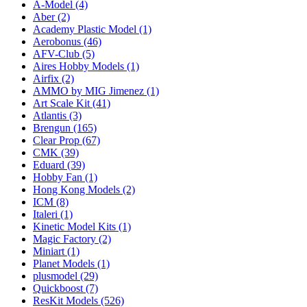
A-Model
(4)
Aber
(2)
Academy Plastic Model
(1)
Aerobonus
(46)
AFV-Club
(5)
Aires Hobby Models
(1)
Airfix
(2)
AMMO by MIG Jimenez
(1)
Art Scale Kit
(41)
Atlantis
(3)
Brengun
(165)
Clear Prop
(67)
CMK
(39)
Eduard
(39)
Hobby Fan
(1)
Hong Kong Models
(2)
ICM
(8)
Italeri
(1)
Kinetic Model Kits
(1)
Magic Factory
(2)
Miniart
(1)
Planet Models
(1)
plusmodel
(29)
Quickboost
(7)
ResKit Models
(526)