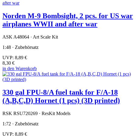
Norden M-9 Bombsight, 2 pcs. for US war
airplanes WWII and after war
ASK A48064 · Art Scale Kit
1:48 · Zubehörsatz
UVP:
8,89 €
8,30 €
in den Warenkorb
330 gal FPU-8/A fuel tank for F/A-18
(A,B,C,D) Hornet (1 pcs) (3D printed)
RSK RSU720269 · ResKit Models
1:72 · Zubehörsatz
UVP:
8,89 €