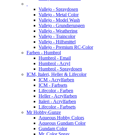
Vallejo - Spraydosen
Vallejo - Metal Color
Vallejo - Model Wash
Vallejo - Grundierungen
Vallejo - Weathering
Vallejo - Traincolor
Vallejo - Hilfsmittel
Vallejo - Premium RC-Color
Farben - Humbrol
Humbrol - Email
Humbrol - Acryl
Humbrol - Spraydosen
ICM, Italeri, Heller & Lifecolor
ICM - Acrylfarben
ICM - Farbsets
Lifecolor - Farben
Heller - Acrylfarben
Italeri - Acrylfarben
Lifecolor - Farbsets
Mr Hobby-Gunze
Aqueous Hobby Colors
Aqueous Gundam Color
Gundam Color
Mr. Color Spray