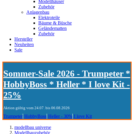
Modellhäuser
Zubehör
Anlagenbau
Elektroteile
Bäume & Büsche
Geländematten
Zubehör
Hersteller
Neuheiten
Sale
Sommer-Sale 2026 - Trumpeter *
HobbyBoss * Heller * I love Kit -
25%
Aktion gültig vom 24.07. bis 06.08.2026
Trumpeter
HobbyBoss
Heller - 30%
I love Kit
modellbau universe
Modellbauzubehör