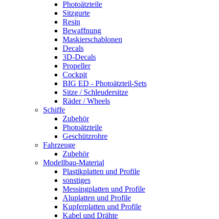
Photoätzteile
Sitzgurte
Resin
Bewaffnung
Maskierschablonen
Decals
3D-Decals
Propeller
Cockpit
BIG ED - Photoätzteil-Sets
Sitze / Schleudersitze
Räder / Wheels
Schiffe
Zubehör
Photoätzteile
Geschützrohre
Fahrzeuge
Zubehör
Modellbau-Material
Plastikplatten und Profile
sonstiges
Messingplatten und Profile
Aluplatten und Profile
Kupferplatten und Profile
Kabel und Drähte