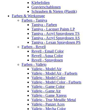
Klebefolien
Gravierschablonen
Schrauben & Nieten (Plastik)
Farben & Werkzeuge
Farben - Tamiya
Tamiya - Farben
Tamiya - Lacquer Paints LP
Tamiya - Acryl Spraydosen TS
Tamiya - Acryl Spraydosen AS
Tamiya - Lexan Spraydosen PS
Farben - Revell
Revell - Email Color
Revell - Aqua Color
Revell - Spraydosen
Farben - Vallejo
Vallejo - Model Air
Vallejo - Model Air - Farbsets
Vallejo - Model Color
Vallejo - Model Color - Farbsets
Vallejo - Game Color
Vallejo - Game Air
Vallejo - Game Xpress
Vallejo - True Metallic Metal
Vallejo - Panzer Aces
Vallejo - Mecha Color