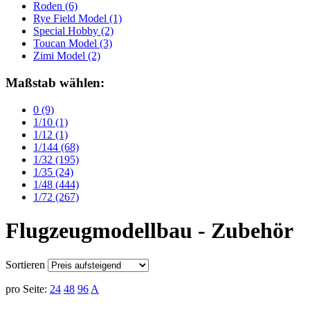
Roden
(6)
Rye Field Model
(1)
Special Hobby
(2)
Toucan Model
(3)
Zimi Model
(2)
Maßstab wählen:
0
(9)
1/10
(1)
1/12
(1)
1/144
(68)
1/32
(195)
1/35
(24)
1/48
(444)
1/72
(267)
Flugzeugmodellbau - Zubehör
Sortieren
pro Seite:
24
48
96
A