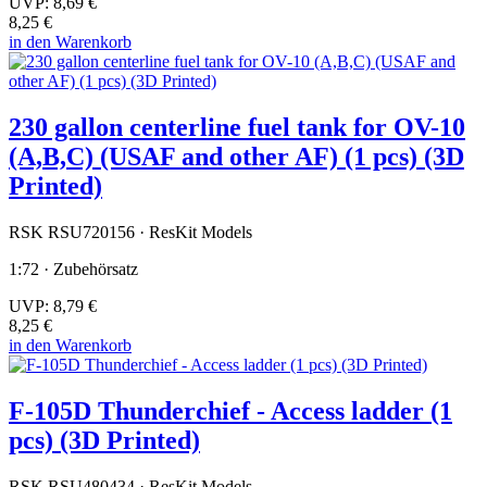
UVP:
8,69 €
8,25 €
in den Warenkorb
230 gallon centerline fuel tank for OV-10
(A,B,C) (USAF and other AF) (1 pcs) (3D
Printed)
RSK RSU720156 · ResKit Models
1:72 · Zubehörsatz
UVP:
8,79 €
8,25 €
in den Warenkorb
F-105D Thunderchief - Access ladder (1
pcs) (3D Printed)
RSK RSU480434 · ResKit Models