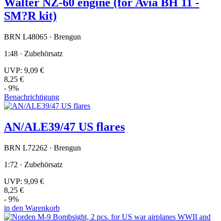
Walter NZ-60 engine (for Avia BH 11 -
SM?R kit)
BRN L48065 · Brengun
1:48 · Zubehörsatz
UVP:
9,09 €
8,25 €
- 9%
Benachrichtigung
AN/ALE39/47 US flares
BRN L72262 · Brengun
1:72 · Zubehörsatz
UVP:
9,09 €
8,25 €
- 9%
in den Warenkorb