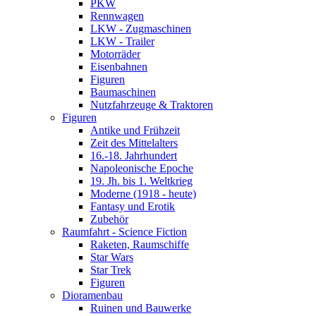
PKW
Rennwagen
LKW - Zugmaschinen
LKW - Trailer
Motorräder
Eisenbahnen
Figuren
Baumaschinen
Nutzfahrzeuge & Traktoren
Figuren
Antike und Frühzeit
Zeit des Mittelalters
16.-18. Jahrhundert
Napoleonische Epoche
19. Jh. bis 1. Weltkrieg
Moderne (1918 - heute)
Fantasy und Erotik
Zubehör
Raumfahrt - Science Fiction
Raketen, Raumschiffe
Star Wars
Star Trek
Figuren
Dioramenbau
Ruinen und Bauwerke