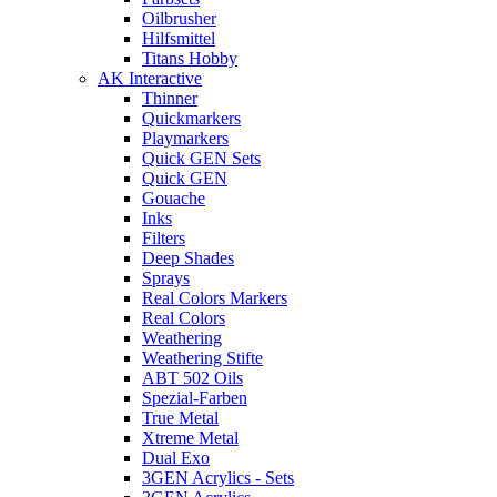
Oilbrusher
Hilfsmittel
Titans Hobby
AK Interactive
Thinner
Quickmarkers
Playmarkers
Quick GEN Sets
Quick GEN
Gouache
Inks
Filters
Deep Shades
Sprays
Real Colors Markers
Real Colors
Weathering
Weathering Stifte
ABT 502 Oils
Spezial-Farben
True Metal
Xtreme Metal
Dual Exo
3GEN Acrylics - Sets