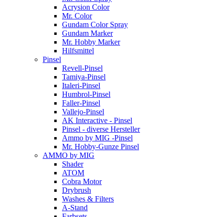
Acrysion Color
Mr. Color
Gundam Color Spray
Gundam Marker
Mr. Hobby Marker
Hilfsmittel
Pinsel
Revell-Pinsel
Tamiya-Pinsel
Italeri-Pinsel
Humbrol-Pinsel
Faller-Pinsel
Vallejo-Pinsel
AK Interactive - Pinsel
Pinsel - diverse Hersteller
Ammo by MIG -Pinsel
Mr. Hobby-Gunze Pinsel
AMMO by MIG
Shader
ATOM
Cobra Motor
Drybrush
Washes & Filters
A-Stand
Farbsets