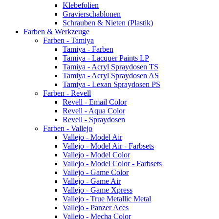
Klebefolien
Gravierschablonen
Schrauben & Nieten (Plastik)
Farben & Werkzeuge
Farben - Tamiya
Tamiya - Farben
Tamiya - Lacquer Paints LP
Tamiya - Acryl Spraydosen TS
Tamiya - Acryl Spraydosen AS
Tamiya - Lexan Spraydosen PS
Farben - Revell
Revell - Email Color
Revell - Aqua Color
Revell - Spraydosen
Farben - Vallejo
Vallejo - Model Air
Vallejo - Model Air - Farbsets
Vallejo - Model Color
Vallejo - Model Color - Farbsets
Vallejo - Game Color
Vallejo - Game Air
Vallejo - Game Xpress
Vallejo - True Metallic Metal
Vallejo - Panzer Aces
Vallejo - Mecha Color