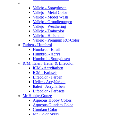
Vallejo - Spraydosen
Vallejo - Metal Color
Vallejo - Model Wash
Vallejo - Grundierungen
Vallejo - Weathering
Vallejo - Traincolor
Vallejo - Hilfsmittel
Vallejo - Premium RC-Color
Farben - Humbrol
Humbrol - Email
Humbrol - Acryl
Humbrol - Spraydosen
ICM, Italeri, Heller & Lifecolor
ICM - Acrylfarben
ICM - Farbsets
Lifecolor - Farben
Heller - Acrylfarben
Italeri - Acrylfarben
Lifecolor - Farbsets
Mr Hobby-Gunze
Aqueous Hobby Colors
Aqueous Gundam Color
Gundam Color
Mr. Color Spray