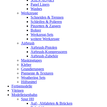
3GEN Acrylics
Panel Liners
Washes
Werkzeuge
Schneiden & Trennen
Schleifen & Polieren
Pinzetten & Zangen
Bohrer
Werkzeug-Sets
weitere Werkzeuge
Airbrush
Airbrush-Pistolen
Airbrush-Kompressoren
Airbrush-Zubehör
Maskingtapes
Kleber
Grundierungen
Pigmente & Texturen
Weathering Sets
Hilfsmittel
Fertigmodelle
Vitrinen
Modelleisenbahn
Spur H0
Auf-, Abfahrten & Brücken