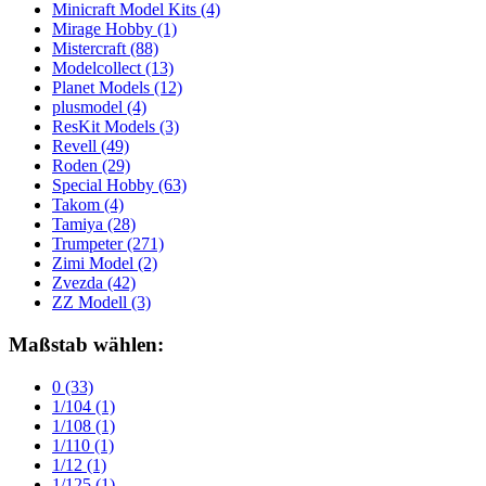
Minicraft Model Kits
(4)
Mirage Hobby
(1)
Mistercraft
(88)
Modelcollect
(13)
Planet Models
(12)
plusmodel
(4)
ResKit Models
(3)
Revell
(49)
Roden
(29)
Special Hobby
(63)
Takom
(4)
Tamiya
(28)
Trumpeter
(271)
Zimi Model
(2)
Zvezda
(42)
ZZ Modell
(3)
Maßstab wählen:
0
(33)
1/104
(1)
1/108
(1)
1/110
(1)
1/12
(1)
1/125
(1)