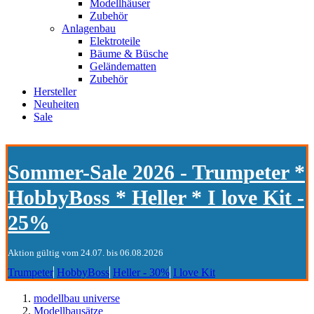
Modellhäuser
Zubehör
Anlagenbau
Elektroteile
Bäume & Büsche
Geländematten
Zubehör
Hersteller
Neuheiten
Sale
Sommer-Sale 2026 - Trumpeter *
HobbyBoss * Heller * I love Kit -
25%
Aktion gültig vom 24.07. bis 06.08.2026
Trumpeter
HobbyBoss
Heller - 30%
I love Kit
modellbau universe
Modellbausätze