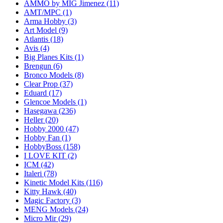
AMMO by MIG Jimenez
(11)
AMT/MPC
(1)
Arma Hobby
(3)
Art Model
(9)
Atlantis
(18)
Avis
(4)
Big Planes Kits
(1)
Brengun
(6)
Bronco Models
(8)
Clear Prop
(37)
Eduard
(17)
Glencoe Models
(1)
Hasegawa
(236)
Heller
(20)
Hobby 2000
(47)
Hobby Fan
(1)
HobbyBoss
(158)
I LOVE KIT
(2)
ICM
(42)
Italeri
(78)
Kinetic Model Kits
(116)
Kitty Hawk
(40)
Magic Factory
(3)
MENG Models
(24)
Micro Mir
(29)