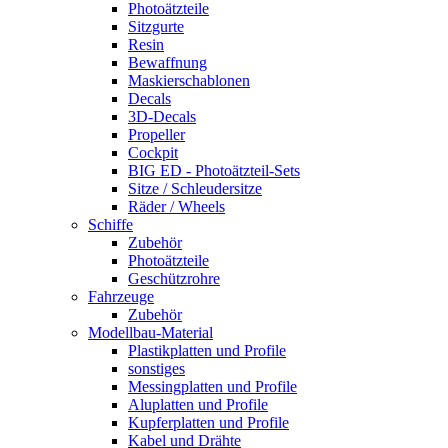
Photoätzteile
Sitzgurte
Resin
Bewaffnung
Maskierschablonen
Decals
3D-Decals
Propeller
Cockpit
BIG ED - Photoätzteil-Sets
Sitze / Schleudersitze
Räder / Wheels
Schiffe
Zubehör
Photoätzteile
Geschützrohre
Fahrzeuge
Zubehör
Modellbau-Material
Plastikplatten und Profile
sonstiges
Messingplatten und Profile
Aluplatten und Profile
Kupferplatten und Profile
Kabel und Drähte