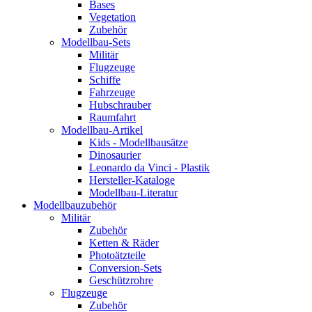
Bases
Vegetation
Zubehör
Modellbau-Sets
Militär
Flugzeuge
Schiffe
Fahrzeuge
Hubschrauber
Raumfahrt
Modellbau-Artikel
Kids - Modellbausätze
Dinosaurier
Leonardo da Vinci - Plastik
Hersteller-Kataloge
Modellbau-Literatur
Modellbauzubehör
Militär
Zubehör
Ketten & Räder
Photoätzteile
Conversion-Sets
Geschützrohre
Flugzeuge
Zubehör