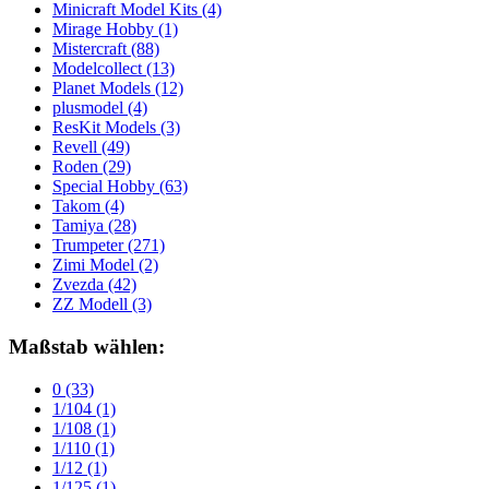
Minicraft Model Kits
(4)
Mirage Hobby
(1)
Mistercraft
(88)
Modelcollect
(13)
Planet Models
(12)
plusmodel
(4)
ResKit Models
(3)
Revell
(49)
Roden
(29)
Special Hobby
(63)
Takom
(4)
Tamiya
(28)
Trumpeter
(271)
Zimi Model
(2)
Zvezda
(42)
ZZ Modell
(3)
Maßstab wählen:
0
(33)
1/104
(1)
1/108
(1)
1/110
(1)
1/12
(1)
1/125
(1)