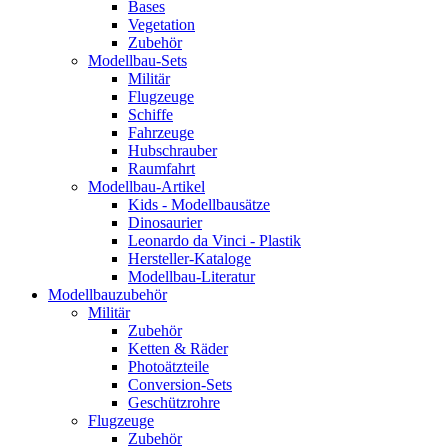
Bases
Vegetation
Zubehör
Modellbau-Sets
Militär
Flugzeuge
Schiffe
Fahrzeuge
Hubschrauber
Raumfahrt
Modellbau-Artikel
Kids - Modellbausätze
Dinosaurier
Leonardo da Vinci - Plastik
Hersteller-Kataloge
Modellbau-Literatur
Modellbauzubehör
Militär
Zubehör
Ketten & Räder
Photoätzteile
Conversion-Sets
Geschützrohre
Flugzeuge
Zubehör