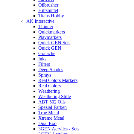
Oilbrusher
Hilfsmittel
Titans Hobby
AK Interactive
Thinner
Quickmarkers
Playmarkers
Quick GEN Sets
Quick GEN
Gouache
Inks
Filters
Deep Shades
Sprays
Real Colors Markers
Real Colors
Weathering
Weathering Stifte
ABT 502 Oils
Spezial-Farben
True Metal
Xtreme Metal
Dual Exo
3GEN Acrylics - Sets