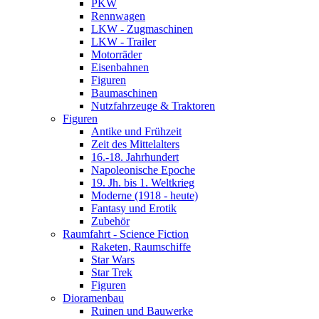
PKW
Rennwagen
LKW - Zugmaschinen
LKW - Trailer
Motorräder
Eisenbahnen
Figuren
Baumaschinen
Nutzfahrzeuge & Traktoren
Figuren
Antike und Frühzeit
Zeit des Mittelalters
16.-18. Jahrhundert
Napoleonische Epoche
19. Jh. bis 1. Weltkrieg
Moderne (1918 - heute)
Fantasy und Erotik
Zubehör
Raumfahrt - Science Fiction
Raketen, Raumschiffe
Star Wars
Star Trek
Figuren
Dioramenbau
Ruinen und Bauwerke