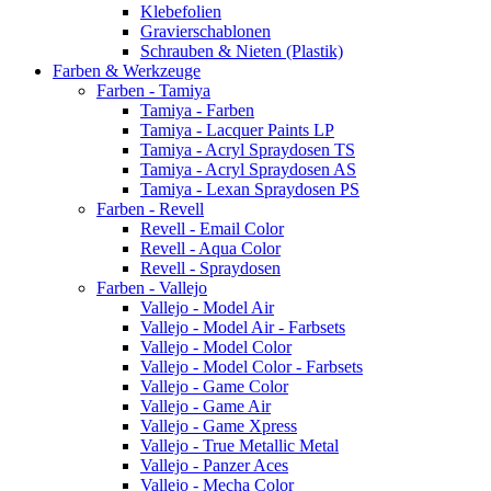
Klebefolien
Gravierschablonen
Schrauben & Nieten (Plastik)
Farben & Werkzeuge
Farben - Tamiya
Tamiya - Farben
Tamiya - Lacquer Paints LP
Tamiya - Acryl Spraydosen TS
Tamiya - Acryl Spraydosen AS
Tamiya - Lexan Spraydosen PS
Farben - Revell
Revell - Email Color
Revell - Aqua Color
Revell - Spraydosen
Farben - Vallejo
Vallejo - Model Air
Vallejo - Model Air - Farbsets
Vallejo - Model Color
Vallejo - Model Color - Farbsets
Vallejo - Game Color
Vallejo - Game Air
Vallejo - Game Xpress
Vallejo - True Metallic Metal
Vallejo - Panzer Aces
Vallejo - Mecha Color