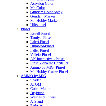
Acrysion Color
Mr. Color
Gundam Color Spray
Gundam Marker
Mr. Hobby Marker
Hilfsmittel
Pinsel
Revell-Pinsel
Tamiya-Pinsel
Italeri-Pinsel
Humbrol-Pinsel
Faller-Pinsel
Vallejo-Pinsel
AK Interactive - Pinsel
Pinsel - diverse Hersteller
Ammo by MIG -Pinsel
Mr. Hobby-Gunze Pinsel
AMMO by MIG
Shader
ATOM
Cobra Motor
Drybrush
Washes & Filters
A-Stand
Farbsets