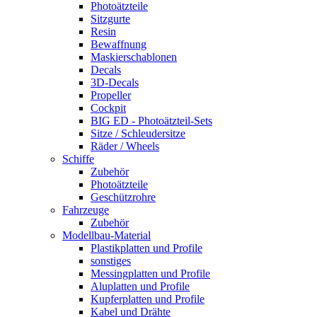
Photoätzteile
Sitzgurte
Resin
Bewaffnung
Maskierschablonen
Decals
3D-Decals
Propeller
Cockpit
BIG ED - Photoätzteil-Sets
Sitze / Schleudersitze
Räder / Wheels
Schiffe
Zubehör
Photoätzteile
Geschützrohre
Fahrzeuge
Zubehör
Modellbau-Material
Plastikplatten und Profile
sonstiges
Messingplatten und Profile
Aluplatten und Profile
Kupferplatten und Profile
Kabel und Drähte