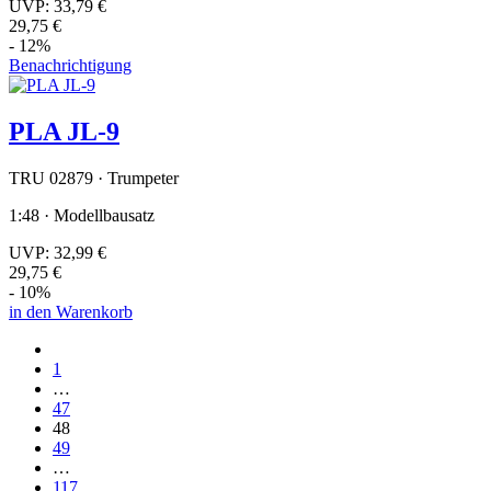
UVP:
33,79 €
29,75 €
- 12%
Benachrichtigung
PLA JL-9
TRU 02879 · Trumpeter
1:48 · Modellbausatz
UVP:
32,99 €
29,75 €
- 10%
in den Warenkorb
1
…
47
48
49
…
117