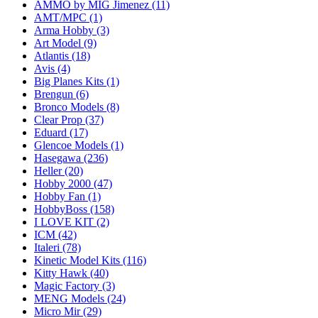
AMMO by MIG Jimenez
(11)
AMT/MPC
(1)
Arma Hobby
(3)
Art Model
(9)
Atlantis
(18)
Avis
(4)
Big Planes Kits
(1)
Brengun
(6)
Bronco Models
(8)
Clear Prop
(37)
Eduard
(17)
Glencoe Models
(1)
Hasegawa
(236)
Heller
(20)
Hobby 2000
(47)
Hobby Fan
(1)
HobbyBoss
(158)
I LOVE KIT
(2)
ICM
(42)
Italeri
(78)
Kinetic Model Kits
(116)
Kitty Hawk
(40)
Magic Factory
(3)
MENG Models
(24)
Micro Mir
(29)