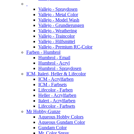
Vallejo - Spraydosen
Vallejo - Metal Color
Vallejo - Model Wash
Vallejo - Grundierungen
Vallejo - Weathering
Vallejo - Traincolor
Vallejo - Hilfsmittel
Vallejo - Premium RC-Color
Farben - Humbrol
Humbrol - Email
Humbrol - Acryl
Humbrol - Spraydosen
ICM, Italeri, Heller & Lifecolor
ICM - Acrylfarben
ICM - Farbsets
Lifecolor - Farben
Heller - Acrylfarben
Italeri - Acrylfarben
Lifecolor - Farbsets
Mr Hobby-Gunze
Aqueous Hobby Colors
Aqueous Gundam Color
Gundam Color
Mr. Color Spray