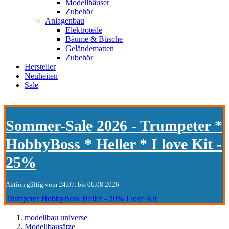
Modellhäuser
Zubehör
Anlagenbau
Elektroteile
Bäume & Büsche
Geländematten
Zubehör
Hersteller
Neuheiten
Sale
Sommer-Sale 2026 - Trumpeter *
HobbyBoss * Heller * I love Kit -
25%
Aktion gültig vom 24.07. bis 06.08.2026
Trumpeter
HobbyBoss
Heller - 30%
I love Kit
modellbau universe
Modellbausätze