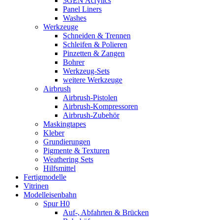
3GEN Acrylics
Panel Liners
Washes
Werkzeuge
Schneiden & Trennen
Schleifen & Polieren
Pinzetten & Zangen
Bohrer
Werkzeug-Sets
weitere Werkzeuge
Airbrush
Airbrush-Pistolen
Airbrush-Kompressoren
Airbrush-Zubehör
Maskingtapes
Kleber
Grundierungen
Pigmente & Texturen
Weathering Sets
Hilfsmittel
Fertigmodelle
Vitrinen
Modelleisenbahn
Spur H0
Auf-, Abfahrten & Brücken