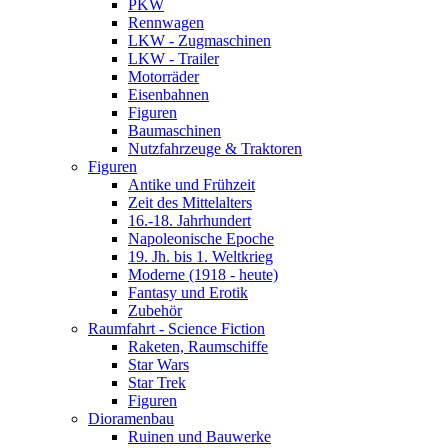
PKW
Rennwagen
LKW - Zugmaschinen
LKW - Trailer
Motorräder
Eisenbahnen
Figuren
Baumaschinen
Nutzfahrzeuge & Traktoren
Figuren
Antike und Frühzeit
Zeit des Mittelalters
16.-18. Jahrhundert
Napoleonische Epoche
19. Jh. bis 1. Weltkrieg
Moderne (1918 - heute)
Fantasy und Erotik
Zubehör
Raumfahrt - Science Fiction
Raketen, Raumschiffe
Star Wars
Star Trek
Figuren
Dioramenbau
Ruinen und Bauwerke