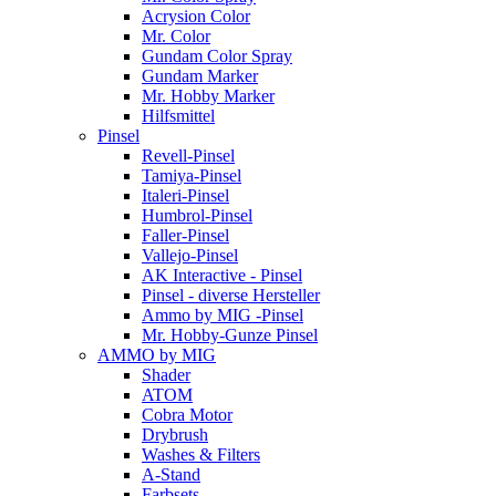
Acrysion Color
Mr. Color
Gundam Color Spray
Gundam Marker
Mr. Hobby Marker
Hilfsmittel
Pinsel
Revell-Pinsel
Tamiya-Pinsel
Italeri-Pinsel
Humbrol-Pinsel
Faller-Pinsel
Vallejo-Pinsel
AK Interactive - Pinsel
Pinsel - diverse Hersteller
Ammo by MIG -Pinsel
Mr. Hobby-Gunze Pinsel
AMMO by MIG
Shader
ATOM
Cobra Motor
Drybrush
Washes & Filters
A-Stand
Farbsets