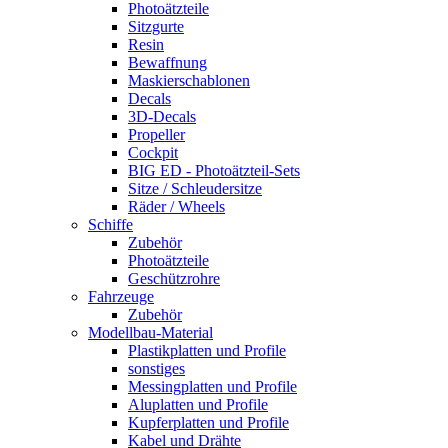
Photoätzteile
Sitzgurte
Resin
Bewaffnung
Maskierschablonen
Decals
3D-Decals
Propeller
Cockpit
BIG ED - Photoätzteil-Sets
Sitze / Schleudersitze
Räder / Wheels
Schiffe
Zubehör
Photoätzteile
Geschützrohre
Fahrzeuge
Zubehör
Modellbau-Material
Plastikplatten und Profile
sonstiges
Messingplatten und Profile
Aluplatten und Profile
Kupferplatten und Profile
Kabel und Drähte