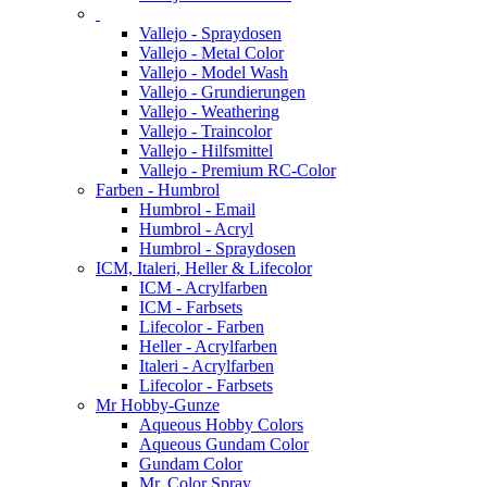
Vallejo - Spraydosen
Vallejo - Metal Color
Vallejo - Model Wash
Vallejo - Grundierungen
Vallejo - Weathering
Vallejo - Traincolor
Vallejo - Hilfsmittel
Vallejo - Premium RC-Color
Farben - Humbrol
Humbrol - Email
Humbrol - Acryl
Humbrol - Spraydosen
ICM, Italeri, Heller & Lifecolor
ICM - Acrylfarben
ICM - Farbsets
Lifecolor - Farben
Heller - Acrylfarben
Italeri - Acrylfarben
Lifecolor - Farbsets
Mr Hobby-Gunze
Aqueous Hobby Colors
Aqueous Gundam Color
Gundam Color
Mr. Color Spray