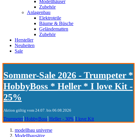
Modellhäuser
Zubehör
Anlagenbau
Elektroteile
Bäume & Büsche
Geländematten
Zubehör
Hersteller
Neuheiten
Sale
Sommer-Sale 2026 - Trumpeter *
HobbyBoss * Heller * I love Kit -
25%
Aktion gültig vom 24.07. bis 06.08.2026
Trumpeter
HobbyBoss
Heller - 30%
I love Kit
modellbau universe
Modellbausätze