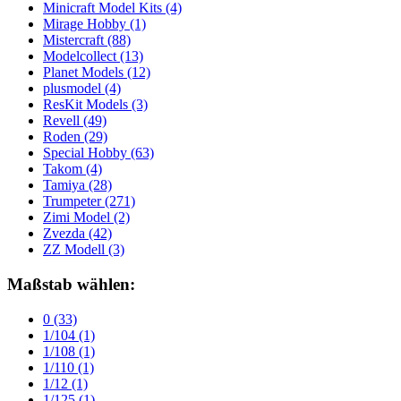
Minicraft Model Kits
(4)
Mirage Hobby
(1)
Mistercraft
(88)
Modelcollect
(13)
Planet Models
(12)
plusmodel
(4)
ResKit Models
(3)
Revell
(49)
Roden
(29)
Special Hobby
(63)
Takom
(4)
Tamiya
(28)
Trumpeter
(271)
Zimi Model
(2)
Zvezda
(42)
ZZ Modell
(3)
Maßstab wählen:
0
(33)
1/104
(1)
1/108
(1)
1/110
(1)
1/12
(1)
1/125
(1)