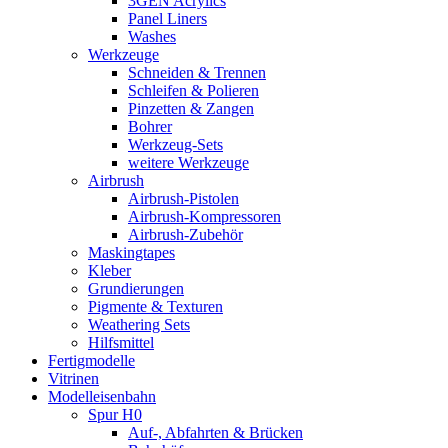
3GEN Acrylics
Panel Liners
Washes
Werkzeuge
Schneiden & Trennen
Schleifen & Polieren
Pinzetten & Zangen
Bohrer
Werkzeug-Sets
weitere Werkzeuge
Airbrush
Airbrush-Pistolen
Airbrush-Kompressoren
Airbrush-Zubehör
Maskingtapes
Kleber
Grundierungen
Pigmente & Texturen
Weathering Sets
Hilfsmittel
Fertigmodelle
Vitrinen
Modelleisenbahn
Spur H0
Auf-, Abfahrten & Brücken