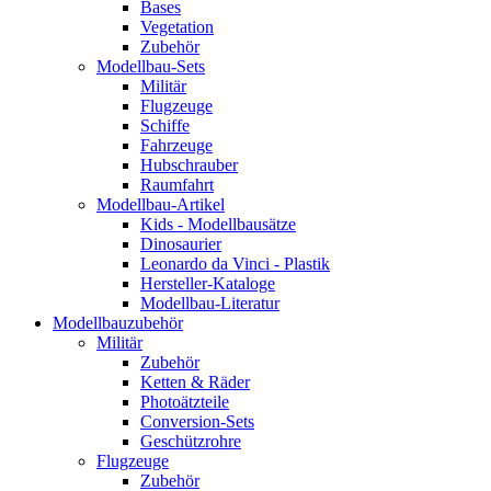
Bases
Vegetation
Zubehör
Modellbau-Sets
Militär
Flugzeuge
Schiffe
Fahrzeuge
Hubschrauber
Raumfahrt
Modellbau-Artikel
Kids - Modellbausätze
Dinosaurier
Leonardo da Vinci - Plastik
Hersteller-Kataloge
Modellbau-Literatur
Modellbauzubehör
Militär
Zubehör
Ketten & Räder
Photoätzteile
Conversion-Sets
Geschützrohre
Flugzeuge
Zubehör