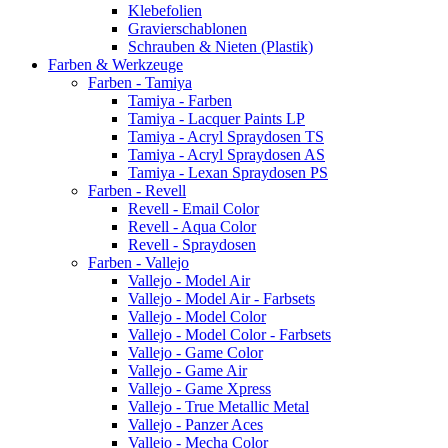
Klebefolien
Gravierschablonen
Schrauben & Nieten (Plastik)
Farben & Werkzeuge
Farben - Tamiya
Tamiya - Farben
Tamiya - Lacquer Paints LP
Tamiya - Acryl Spraydosen TS
Tamiya - Acryl Spraydosen AS
Tamiya - Lexan Spraydosen PS
Farben - Revell
Revell - Email Color
Revell - Aqua Color
Revell - Spraydosen
Farben - Vallejo
Vallejo - Model Air
Vallejo - Model Air - Farbsets
Vallejo - Model Color
Vallejo - Model Color - Farbsets
Vallejo - Game Color
Vallejo - Game Air
Vallejo - Game Xpress
Vallejo - True Metallic Metal
Vallejo - Panzer Aces
Vallejo - Mecha Color