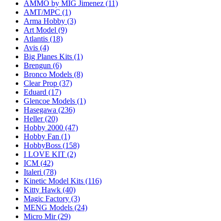
AMMO by MIG Jimenez
(11)
AMT/MPC
(1)
Arma Hobby
(3)
Art Model
(9)
Atlantis
(18)
Avis
(4)
Big Planes Kits
(1)
Brengun
(6)
Bronco Models
(8)
Clear Prop
(37)
Eduard
(17)
Glencoe Models
(1)
Hasegawa
(236)
Heller
(20)
Hobby 2000
(47)
Hobby Fan
(1)
HobbyBoss
(158)
I LOVE KIT
(2)
ICM
(42)
Italeri
(78)
Kinetic Model Kits
(116)
Kitty Hawk
(40)
Magic Factory
(3)
MENG Models
(24)
Micro Mir
(29)