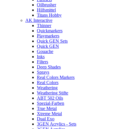
Oilbrusher
Hilfsmittel
Titans Hobby
AK Interactive
Thinner
Quickmarkers
Playmarkers
Quick GEN Sets
Quick GEN
Gouache
Inks
Filters
Deep Shades
Sprays
Real Colors Markers
Real Colors
Weathering
Weathering Stifte
ABT 502 Oils
Spezial-Farben
True Metal
Xtreme Metal
Dual Exo
3GEN Acrylics - Sets