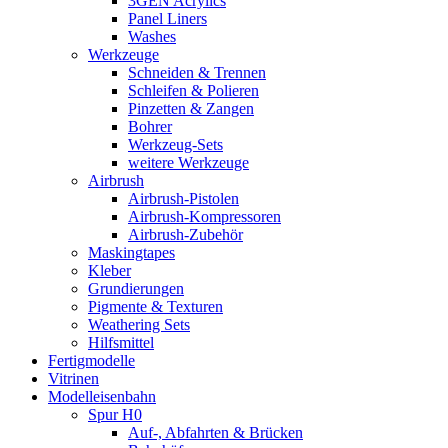
3GEN Acrylics
Panel Liners
Washes
Werkzeuge
Schneiden & Trennen
Schleifen & Polieren
Pinzetten & Zangen
Bohrer
Werkzeug-Sets
weitere Werkzeuge
Airbrush
Airbrush-Pistolen
Airbrush-Kompressoren
Airbrush-Zubehör
Maskingtapes
Kleber
Grundierungen
Pigmente & Texturen
Weathering Sets
Hilfsmittel
Fertigmodelle
Vitrinen
Modelleisenbahn
Spur H0
Auf-, Abfahrten & Brücken