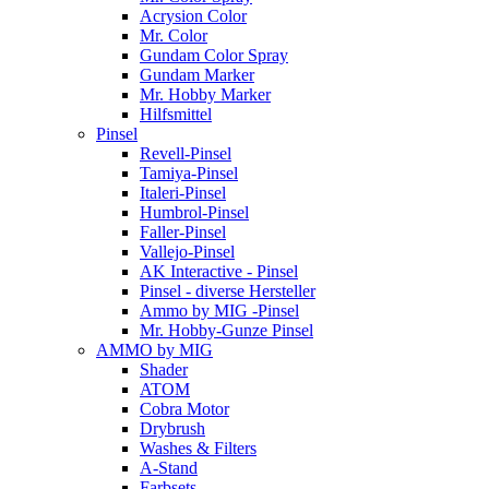
Acrysion Color
Mr. Color
Gundam Color Spray
Gundam Marker
Mr. Hobby Marker
Hilfsmittel
Pinsel
Revell-Pinsel
Tamiya-Pinsel
Italeri-Pinsel
Humbrol-Pinsel
Faller-Pinsel
Vallejo-Pinsel
AK Interactive - Pinsel
Pinsel - diverse Hersteller
Ammo by MIG -Pinsel
Mr. Hobby-Gunze Pinsel
AMMO by MIG
Shader
ATOM
Cobra Motor
Drybrush
Washes & Filters
A-Stand
Farbsets