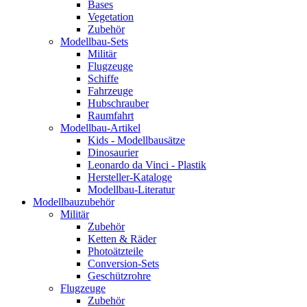
Bases
Vegetation
Zubehör
Modellbau-Sets
Militär
Flugzeuge
Schiffe
Fahrzeuge
Hubschrauber
Raumfahrt
Modellbau-Artikel
Kids - Modellbausätze
Dinosaurier
Leonardo da Vinci - Plastik
Hersteller-Kataloge
Modellbau-Literatur
Modellbauzubehör
Militär
Zubehör
Ketten & Räder
Photoätzteile
Conversion-Sets
Geschützrohre
Flugzeuge
Zubehör