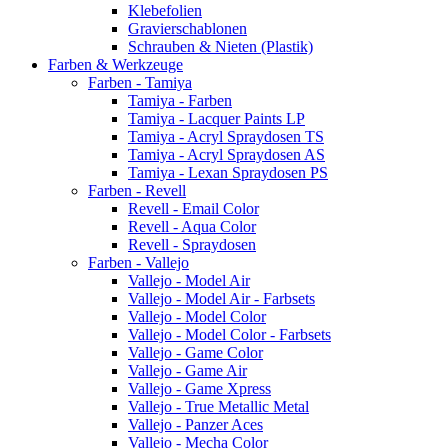
Klebefolien
Gravierschablonen
Schrauben & Nieten (Plastik)
Farben & Werkzeuge
Farben - Tamiya
Tamiya - Farben
Tamiya - Lacquer Paints LP
Tamiya - Acryl Spraydosen TS
Tamiya - Acryl Spraydosen AS
Tamiya - Lexan Spraydosen PS
Farben - Revell
Revell - Email Color
Revell - Aqua Color
Revell - Spraydosen
Farben - Vallejo
Vallejo - Model Air
Vallejo - Model Air - Farbsets
Vallejo - Model Color
Vallejo - Model Color - Farbsets
Vallejo - Game Color
Vallejo - Game Air
Vallejo - Game Xpress
Vallejo - True Metallic Metal
Vallejo - Panzer Aces
Vallejo - Mecha Color