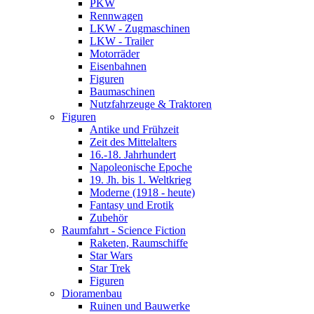
PKW
Rennwagen
LKW - Zugmaschinen
LKW - Trailer
Motorräder
Eisenbahnen
Figuren
Baumaschinen
Nutzfahrzeuge & Traktoren
Figuren
Antike und Frühzeit
Zeit des Mittelalters
16.-18. Jahrhundert
Napoleonische Epoche
19. Jh. bis 1. Weltkrieg
Moderne (1918 - heute)
Fantasy und Erotik
Zubehör
Raumfahrt - Science Fiction
Raketen, Raumschiffe
Star Wars
Star Trek
Figuren
Dioramenbau
Ruinen und Bauwerke