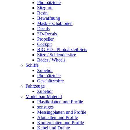
Photoätzteile
Sitzgurte
Resin
Bewaffnung
Maskierschablonen
Decals
3D-Decals
Propeller
Cockpit
BIG ED - Photoätzteil-Sets
Sitze / Schleudersitze
Räder / Wheels
Schiffe
Zubehör
Photoätzteile
Geschützrohre
Fahrzeuge
Zubehör
Modellbau-Material
Plastikplatten und Profile
sonstiges
Messingplatten und Profile
Aluplatten und Profile
Kupferplatten und Profile
Kabel und Drähte