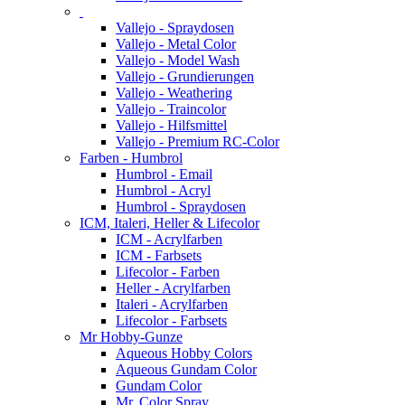
Vallejo - Spraydosen
Vallejo - Metal Color
Vallejo - Model Wash
Vallejo - Grundierungen
Vallejo - Weathering
Vallejo - Traincolor
Vallejo - Hilfsmittel
Vallejo - Premium RC-Color
Farben - Humbrol
Humbrol - Email
Humbrol - Acryl
Humbrol - Spraydosen
ICM, Italeri, Heller & Lifecolor
ICM - Acrylfarben
ICM - Farbsets
Lifecolor - Farben
Heller - Acrylfarben
Italeri - Acrylfarben
Lifecolor - Farbsets
Mr Hobby-Gunze
Aqueous Hobby Colors
Aqueous Gundam Color
Gundam Color
Mr. Color Spray