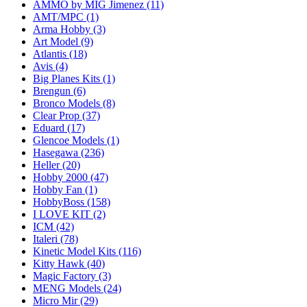
AMMO by MIG Jimenez
(11)
AMT/MPC
(1)
Arma Hobby
(3)
Art Model
(9)
Atlantis
(18)
Avis
(4)
Big Planes Kits
(1)
Brengun
(6)
Bronco Models
(8)
Clear Prop
(37)
Eduard
(17)
Glencoe Models
(1)
Hasegawa
(236)
Heller
(20)
Hobby 2000
(47)
Hobby Fan
(1)
HobbyBoss
(158)
I LOVE KIT
(2)
ICM
(42)
Italeri
(78)
Kinetic Model Kits
(116)
Kitty Hawk
(40)
Magic Factory
(3)
MENG Models
(24)
Micro Mir
(29)