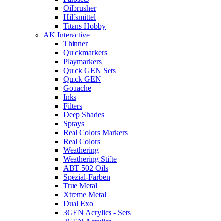
Oilbrusher
Hilfsmittel
Titans Hobby
AK Interactive
Thinner
Quickmarkers
Playmarkers
Quick GEN Sets
Quick GEN
Gouache
Inks
Filters
Deep Shades
Sprays
Real Colors Markers
Real Colors
Weathering
Weathering Stifte
ABT 502 Oils
Spezial-Farben
True Metal
Xtreme Metal
Dual Exo
3GEN Acrylics - Sets