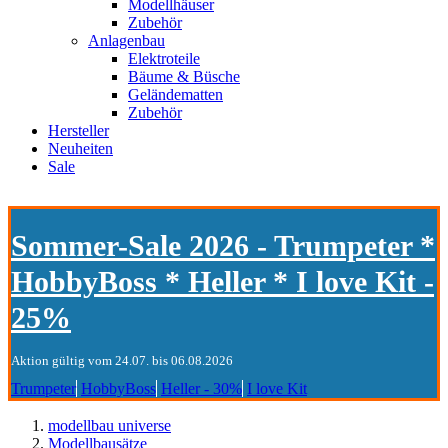
Modellhäuser
Zubehör
Anlagenbau
Elektroteile
Bäume & Büsche
Geländematten
Zubehör
Hersteller
Neuheiten
Sale
Sommer-Sale 2026 - Trumpeter *
HobbyBoss * Heller * I love Kit -
25%
Aktion gültig vom 24.07. bis 06.08.2026
Trumpeter
HobbyBoss
Heller - 30%
I love Kit
modellbau universe
Modellbausätze