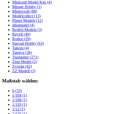
Minicraft Model Kits
(4)
Mirage Hobby
(1)
Mistercraft
(88)
Modelcollect
(13)
Planet Models
(12)
plusmodel
(4)
ResKit Models
(3)
Revell
(49)
Roden
(29)
Special Hobby
(63)
Takom
(4)
Tamiya
(28)
Trumpeter
(271)
Zimi Model
(2)
Zvezda
(42)
ZZ Modell
(3)
Maßstab wählen:
0
(33)
1/104
(1)
1/108
(1)
1/110
(1)
1/12
(1)
1/125
(1)