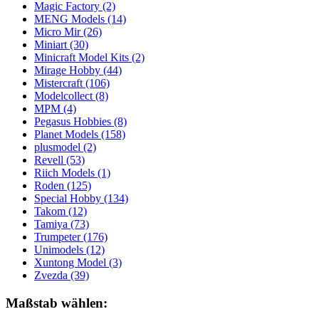
Magic Factory
(2)
MENG Models
(14)
Micro Mir
(26)
Miniart
(30)
Minicraft Model Kits
(2)
Mirage Hobby
(44)
Mistercraft
(106)
Modelcollect
(8)
MPM
(4)
Pegasus Hobbies
(8)
Planet Models
(158)
plusmodel
(2)
Revell
(53)
Riich Models
(1)
Roden
(125)
Special Hobby
(134)
Takom
(12)
Tamiya
(73)
Trumpeter
(176)
Unimodels
(12)
Xuntong Model
(3)
Zvezda
(39)
Maßstab wählen: