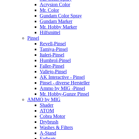
Acrysion Color
Mr. Color
Gundam Color Spray
Gundam Marker
Mr. Hobby Marker
Hilfsmittel
Pinsel
Revell-Pinsel
Tamiya-Pinsel
Italeri-Pinsel
Humbrol-Pinsel
Faller-Pinsel
Vallejo-Pinsel
AK Interactive - Pinsel
Pinsel - diverse Hersteller
Ammo by MIG -Pinsel
Mr. Hobby-Gunze Pinsel
AMMO by MIG
Shader
ATOM
Cobra Motor
Drybrush
Washes & Filters
A-Stand
Farbsets