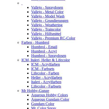
Vallejo - Spraydosen
Vallejo - Metal Color
Vallejo - Model Wash
Vallejo - Grundierungen
Vallejo - Weathering
Vallejo - Traincolor
Vallejo - Hilfsmittel
Vallejo - Premium RC-Color
Farben - Humbrol
Humbrol - Email
Humbrol - Acryl
Humbrol - Spraydosen
ICM, Italeri, Heller & Lifecolor
ICM - Acrylfarben
ICM - Farbsets
Lifecolor - Farben
Heller - Acrylfarben
Italeri - Acrylfarben
Lifecolor - Farbsets
Mr Hobby-Gunze
Aqueous Hobby Colors
Aqueous Gundam Color
Gundam Color
Mr. Color Spray