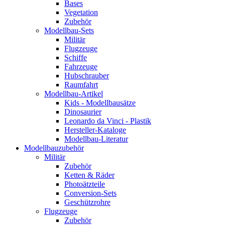
Bases
Vegetation
Zubehör
Modellbau-Sets
Militär
Flugzeuge
Schiffe
Fahrzeuge
Hubschrauber
Raumfahrt
Modellbau-Artikel
Kids - Modellbausätze
Dinosaurier
Leonardo da Vinci - Plastik
Hersteller-Kataloge
Modellbau-Literatur
Modellbauzubehör
Militär
Zubehör
Ketten & Räder
Photoätzteile
Conversion-Sets
Geschützrohre
Flugzeuge
Zubehör