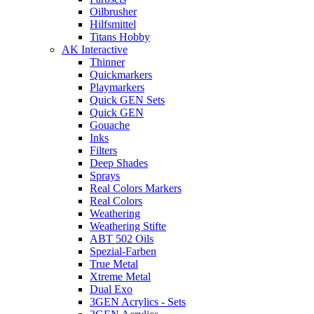
Oilbrusher
Hilfsmittel
Titans Hobby
AK Interactive
Thinner
Quickmarkers
Playmarkers
Quick GEN Sets
Quick GEN
Gouache
Inks
Filters
Deep Shades
Sprays
Real Colors Markers
Real Colors
Weathering
Weathering Stifte
ABT 502 Oils
Spezial-Farben
True Metal
Xtreme Metal
Dual Exo
3GEN Acrylics - Sets