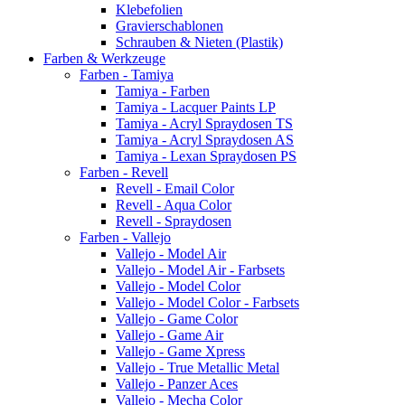
Klebefolien
Gravierschablonen
Schrauben & Nieten (Plastik)
Farben & Werkzeuge
Farben - Tamiya
Tamiya - Farben
Tamiya - Lacquer Paints LP
Tamiya - Acryl Spraydosen TS
Tamiya - Acryl Spraydosen AS
Tamiya - Lexan Spraydosen PS
Farben - Revell
Revell - Email Color
Revell - Aqua Color
Revell - Spraydosen
Farben - Vallejo
Vallejo - Model Air
Vallejo - Model Air - Farbsets
Vallejo - Model Color
Vallejo - Model Color - Farbsets
Vallejo - Game Color
Vallejo - Game Air
Vallejo - Game Xpress
Vallejo - True Metallic Metal
Vallejo - Panzer Aces
Vallejo - Mecha Color