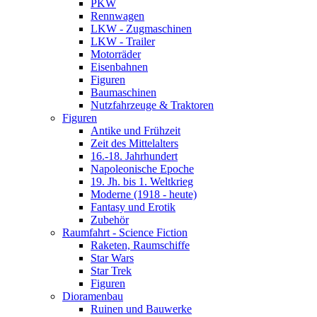
PKW
Rennwagen
LKW - Zugmaschinen
LKW - Trailer
Motorräder
Eisenbahnen
Figuren
Baumaschinen
Nutzfahrzeuge & Traktoren
Figuren
Antike und Frühzeit
Zeit des Mittelalters
16.-18. Jahrhundert
Napoleonische Epoche
19. Jh. bis 1. Weltkrieg
Moderne (1918 - heute)
Fantasy und Erotik
Zubehör
Raumfahrt - Science Fiction
Raketen, Raumschiffe
Star Wars
Star Trek
Figuren
Dioramenbau
Ruinen und Bauwerke