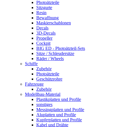
Photoätzteile
Sitzgurte
Resin
Bewaffnung
Maskierschablonen
Decals
3D-Decals
Propeller
Cockpit
BIG ED - Photoätzteil-Sets
Sitze / Schleudersitze
Räder / Wheels
Schiffe
Zubehör
Photoätzteile
Geschützrohre
Fahrzeuge
Zubehör
Modellbau-Material
Plastikplatten und Profile
sonstiges
Messingplatten und Profile
Aluplatten und Profile
Kupferplatten und Profile
Kabel und Drähte