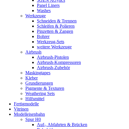
3GEN Acrylics
Panel Liners
Washes
Werkzeuge
Schneiden & Trennen
Schleifen & Polieren
Pinzetten & Zangen
Bohrer
Werkzeug-Sets
weitere Werkzeuge
Airbrush
Airbrush-Pistolen
Airbrush-Kompressoren
Airbrush-Zubehör
Maskingtapes
Kleber
Grundierungen
Pigmente & Texturen
Weathering Sets
Hilfsmittel
Fertigmodelle
Vitrinen
Modelleisenbahn
Spur H0
Auf-, Abfahrten & Brücken