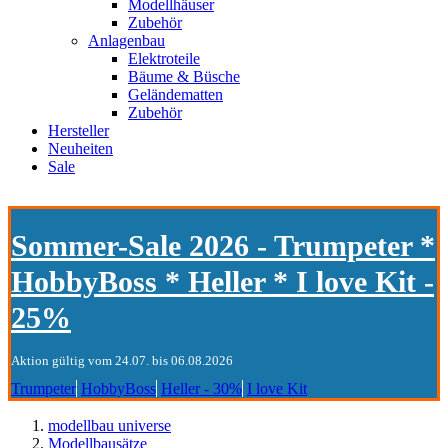
Modellhäuser
Zubehör
Anlagenbau
Elektroteile
Bäume & Büsche
Geländematten
Zubehör
Hersteller
Neuheiten
Sale
Sommer-Sale 2026 - Trumpeter *
HobbyBoss * Heller * I love Kit -
25%
Aktion gültig vom 24.07. bis 06.08.2026
Trumpeter
HobbyBoss
Heller - 30%
I love Kit
modellbau universe
Modellbausätze