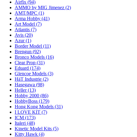
Airfix
(94)
AMMO by MIG Jimenez
(2)
AMT/MPC
(1)
Arma Hobby
(41)
Art Model
(7)
Atlantis
(7)
Avis
(20)
Azur
(1)
Border Model
(11)
Brengun
(92)
Bronco Models
(16)
Clear Prop
(31)
Eduard
(174)
Glencoe Models
(3)
HäT Industrie
(2)
Hasegawa
(98)
Heller
(13)
Hobby 2000
(86)
HobbyBoss
(179)
Hong Kong Models
(31)
I LOVE KIT
(7)
ICM
(173)
Italeri
(48)
Kinetic Model Kits
(5)
Kitty Hawk
(4)