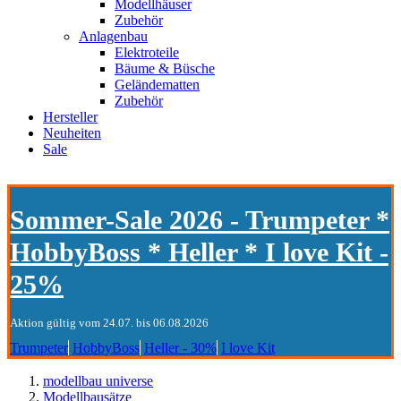
Modellhäuser
Zubehör
Anlagenbau
Elektroteile
Bäume & Büsche
Geländematten
Zubehör
Hersteller
Neuheiten
Sale
Sommer-Sale 2026 - Trumpeter *
HobbyBoss * Heller * I love Kit -
25%
Aktion gültig vom 24.07. bis 06.08.2026
Trumpeter
HobbyBoss
Heller - 30%
I love Kit
modellbau universe
Modellbausätze