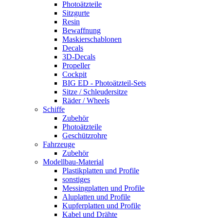
Photoätzteile
Sitzgurte
Resin
Bewaffnung
Maskierschablonen
Decals
3D-Decals
Propeller
Cockpit
BIG ED - Photoätzteil-Sets
Sitze / Schleudersitze
Räder / Wheels
Schiffe
Zubehör
Photoätzteile
Geschützrohre
Fahrzeuge
Zubehör
Modellbau-Material
Plastikplatten und Profile
sonstiges
Messingplatten und Profile
Aluplatten und Profile
Kupferplatten und Profile
Kabel und Drähte