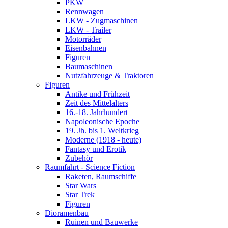
PKW
Rennwagen
LKW - Zugmaschinen
LKW - Trailer
Motorräder
Eisenbahnen
Figuren
Baumaschinen
Nutzfahrzeuge & Traktoren
Figuren
Antike und Frühzeit
Zeit des Mittelalters
16.-18. Jahrhundert
Napoleonische Epoche
19. Jh. bis 1. Weltkrieg
Moderne (1918 - heute)
Fantasy und Erotik
Zubehör
Raumfahrt - Science Fiction
Raketen, Raumschiffe
Star Wars
Star Trek
Figuren
Dioramenbau
Ruinen und Bauwerke