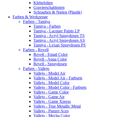
Klebefolien
Gravierschablonen
Schrauben & Nieten (Plastik)
Farben & Werkzeuge
Farben - Tamiya
Tamiya - Farben
Tamiya - Lacquer Paints LP
Tamiya - Acryl Spraydosen TS
Tamiya - Acryl Spraydosen AS
Tamiya - Lexan Spraydosen PS
Farben - Revell
Revell - Email Color
Revell - Aqua Color
Revell - Spraydosen
Farben - Vallejo
Vallejo - Model Air
Vallejo - Model Air - Farbsets
Vallejo - Model Color
Vallejo - Model Color - Farbsets
Vallejo - Game Color
Vallejo - Game Air
Vallejo - Game Xpress
Vallejo - True Metallic Metal
Vallejo - Panzer Aces
Vallejo - Mecha Color