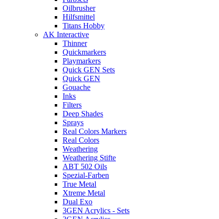
Oilbrusher
Hilfsmittel
Titans Hobby
AK Interactive
Thinner
Quickmarkers
Playmarkers
Quick GEN Sets
Quick GEN
Gouache
Inks
Filters
Deep Shades
Sprays
Real Colors Markers
Real Colors
Weathering
Weathering Stifte
ABT 502 Oils
Spezial-Farben
True Metal
Xtreme Metal
Dual Exo
3GEN Acrylics - Sets