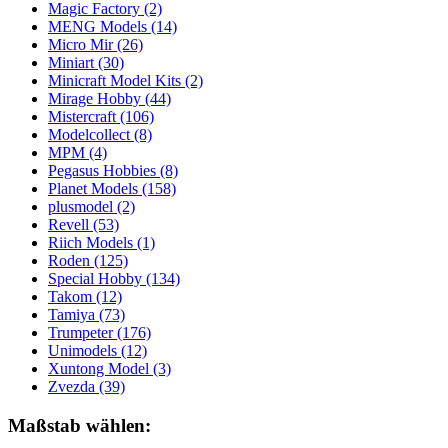
Magic Factory
(2)
MENG Models
(14)
Micro Mir
(26)
Miniart
(30)
Minicraft Model Kits
(2)
Mirage Hobby
(44)
Mistercraft
(106)
Modelcollect
(8)
MPM
(4)
Pegasus Hobbies
(8)
Planet Models
(158)
plusmodel
(2)
Revell
(53)
Riich Models
(1)
Roden
(125)
Special Hobby
(134)
Takom
(12)
Tamiya
(73)
Trumpeter
(176)
Unimodels
(12)
Xuntong Model
(3)
Zvezda
(39)
Maßstab wählen: