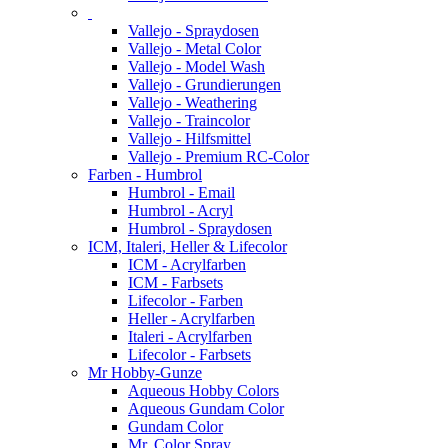
Vallejo - Spraydosen
Vallejo - Metal Color
Vallejo - Model Wash
Vallejo - Grundierungen
Vallejo - Weathering
Vallejo - Traincolor
Vallejo - Hilfsmittel
Vallejo - Premium RC-Color
Farben - Humbrol
Humbrol - Email
Humbrol - Acryl
Humbrol - Spraydosen
ICM, Italeri, Heller & Lifecolor
ICM - Acrylfarben
ICM - Farbsets
Lifecolor - Farben
Heller - Acrylfarben
Italeri - Acrylfarben
Lifecolor - Farbsets
Mr Hobby-Gunze
Aqueous Hobby Colors
Aqueous Gundam Color
Gundam Color
Mr. Color Spray