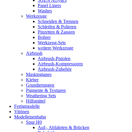
3GEN Acrylics
Panel Liners
Washes
Werkzeuge
Schneiden & Trennen
Schleifen & Polieren
Pinzetten & Zangen
Bohrer
Werkzeug-Sets
weitere Werkzeuge
Airbrush
Airbrush-Pistolen
Airbrush-Kompressoren
Airbrush-Zubehör
Maskingtapes
Kleber
Grundierungen
Pigmente & Texturen
Weathering Sets
Hilfsmittel
Fertigmodelle
Vitrinen
Modelleisenbahn
Spur H0
Auf-, Abfahrten & Brücken