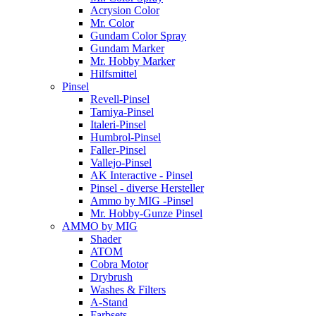
Acrysion Color
Mr. Color
Gundam Color Spray
Gundam Marker
Mr. Hobby Marker
Hilfsmittel
Pinsel
Revell-Pinsel
Tamiya-Pinsel
Italeri-Pinsel
Humbrol-Pinsel
Faller-Pinsel
Vallejo-Pinsel
AK Interactive - Pinsel
Pinsel - diverse Hersteller
Ammo by MIG -Pinsel
Mr. Hobby-Gunze Pinsel
AMMO by MIG
Shader
ATOM
Cobra Motor
Drybrush
Washes & Filters
A-Stand
Farbsets