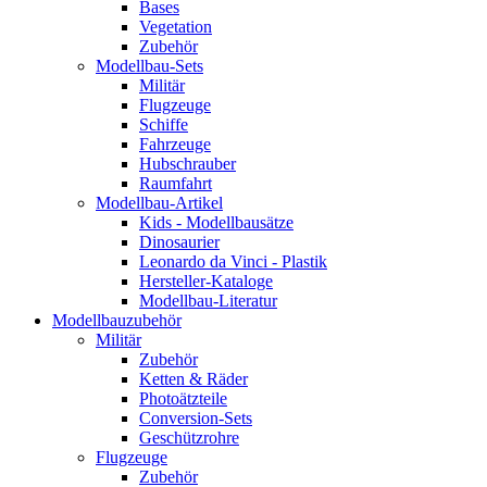
Bases
Vegetation
Zubehör
Modellbau-Sets
Militär
Flugzeuge
Schiffe
Fahrzeuge
Hubschrauber
Raumfahrt
Modellbau-Artikel
Kids - Modellbausätze
Dinosaurier
Leonardo da Vinci - Plastik
Hersteller-Kataloge
Modellbau-Literatur
Modellbauzubehör
Militär
Zubehör
Ketten & Räder
Photoätzteile
Conversion-Sets
Geschützrohre
Flugzeuge
Zubehör