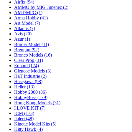
Airfix
(94)
AMMO by MIG Jimenez
(2)
AMT/MPC
(1)
Arma Hobby
(41)
Art Model
(7)
Atlantis
(7)
Avis
(20)
Azur
(1)
Border Model
(11)
Brengun
(92)
Bronco Models
(16)
Clear Prop
(31)
Eduard
(174)
Glencoe Models
(3)
HäT Industrie
(2)
Hasegawa
(98)
Heller
(13)
Hobby 2000
(86)
HobbyBoss
(179)
Hong Kong Models
(31)
I LOVE KIT
(7)
ICM
(173)
Italeri
(48)
Kinetic Model Kits
(5)
Kitty Hawk
(4)