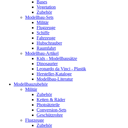
Bases
Vegetation
Zubehör
Modellbau-Sets
Militär
Flugzeuge
Schiffe
Fahrzeuge
Hubschrauber
Raumfahrt
Modellbau-Artikel
Kids - Modellbausätze
Dinosaurier
Leonardo da Vinci - Plastik
Hersteller-Kataloge
Modellbau-Literatur
Modellbauzubehör
Militär
Zubehör
Ketten & Räder
Photoätzteile
Conversion-Sets
Geschützrohre
Flugzeuge
Zubehör