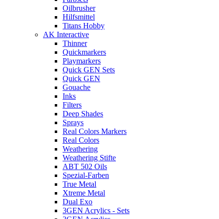
Oilbrusher
Hilfsmittel
Titans Hobby
AK Interactive
Thinner
Quickmarkers
Playmarkers
Quick GEN Sets
Quick GEN
Gouache
Inks
Filters
Deep Shades
Sprays
Real Colors Markers
Real Colors
Weathering
Weathering Stifte
ABT 502 Oils
Spezial-Farben
True Metal
Xtreme Metal
Dual Exo
3GEN Acrylics - Sets