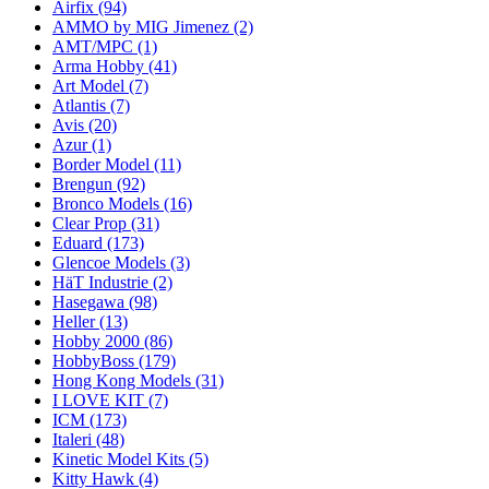
Airfix
(94)
AMMO by MIG Jimenez
(2)
AMT/MPC
(1)
Arma Hobby
(41)
Art Model
(7)
Atlantis
(7)
Avis
(20)
Azur
(1)
Border Model
(11)
Brengun
(92)
Bronco Models
(16)
Clear Prop
(31)
Eduard
(173)
Glencoe Models
(3)
HäT Industrie
(2)
Hasegawa
(98)
Heller
(13)
Hobby 2000
(86)
HobbyBoss
(179)
Hong Kong Models
(31)
I LOVE KIT
(7)
ICM
(173)
Italeri
(48)
Kinetic Model Kits
(5)
Kitty Hawk
(4)