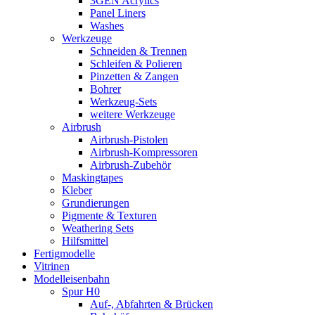
3GEN Acrylics
Panel Liners
Washes
Werkzeuge
Schneiden & Trennen
Schleifen & Polieren
Pinzetten & Zangen
Bohrer
Werkzeug-Sets
weitere Werkzeuge
Airbrush
Airbrush-Pistolen
Airbrush-Kompressoren
Airbrush-Zubehör
Maskingtapes
Kleber
Grundierungen
Pigmente & Texturen
Weathering Sets
Hilfsmittel
Fertigmodelle
Vitrinen
Modelleisenbahn
Spur H0
Auf-, Abfahrten & Brücken