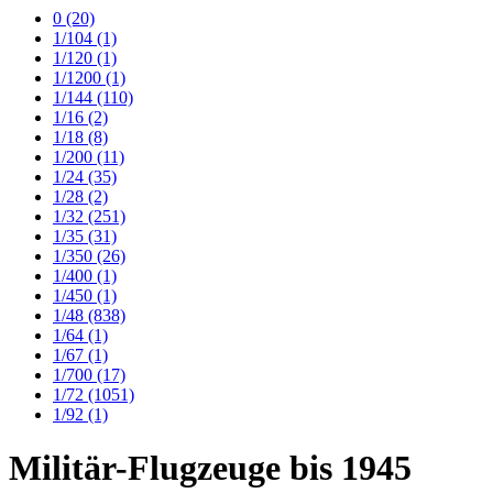
0
(20)
1/104
(1)
1/120
(1)
1/1200
(1)
1/144
(110)
1/16
(2)
1/18
(8)
1/200
(11)
1/24
(35)
1/28
(2)
1/32
(251)
1/35
(31)
1/350
(26)
1/400
(1)
1/450
(1)
1/48
(838)
1/64
(1)
1/67
(1)
1/700
(17)
1/72
(1051)
1/92
(1)
Militär-Flugzeuge bis 1945