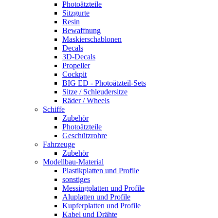
Photoätzteile
Sitzgurte
Resin
Bewaffnung
Maskierschablonen
Decals
3D-Decals
Propeller
Cockpit
BIG ED - Photoätzteil-Sets
Sitze / Schleudersitze
Räder / Wheels
Schiffe
Zubehör
Photoätzteile
Geschützrohre
Fahrzeuge
Zubehör
Modellbau-Material
Plastikplatten und Profile
sonstiges
Messingplatten und Profile
Aluplatten und Profile
Kupferplatten und Profile
Kabel und Drähte