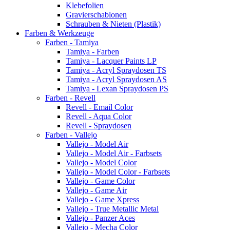
Klebefolien
Gravierschablonen
Schrauben & Nieten (Plastik)
Farben & Werkzeuge
Farben - Tamiya
Tamiya - Farben
Tamiya - Lacquer Paints LP
Tamiya - Acryl Spraydosen TS
Tamiya - Acryl Spraydosen AS
Tamiya - Lexan Spraydosen PS
Farben - Revell
Revell - Email Color
Revell - Aqua Color
Revell - Spraydosen
Farben - Vallejo
Vallejo - Model Air
Vallejo - Model Air - Farbsets
Vallejo - Model Color
Vallejo - Model Color - Farbsets
Vallejo - Game Color
Vallejo - Game Air
Vallejo - Game Xpress
Vallejo - True Metallic Metal
Vallejo - Panzer Aces
Vallejo - Mecha Color