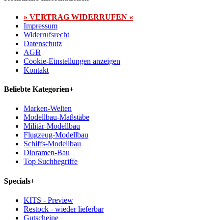
» VERTRAG WIDERRUFEN «
Impressum
Widerrufsrecht
Datenschutz
AGB
Cookie-Einstellungen anzeigen
Kontakt
Beliebte Kategorien
+
Marken-Welten
Modellbau-Maßstäbe
Militär-Modellbau
Flugzeug-Modellbau
Schiffs-Modellbau
Dioramen-Bau
Top Suchbegriffe
Specials
+
KITS - Preview
Restock - wieder lieferbar
Gutscheine