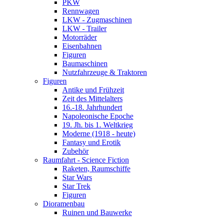
PKW
Rennwagen
LKW - Zugmaschinen
LKW - Trailer
Motorräder
Eisenbahnen
Figuren
Baumaschinen
Nutzfahrzeuge & Traktoren
Figuren
Antike und Frühzeit
Zeit des Mittelalters
16.-18. Jahrhundert
Napoleonische Epoche
19. Jh. bis 1. Weltkrieg
Moderne (1918 - heute)
Fantasy und Erotik
Zubehör
Raumfahrt - Science Fiction
Raketen, Raumschiffe
Star Wars
Star Trek
Figuren
Dioramenbau
Ruinen und Bauwerke