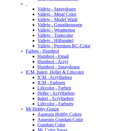
Vallejo - Spraydosen
Vallejo - Metal Color
Vallejo - Model Wash
Vallejo - Grundierungen
Vallejo - Weathering
Vallejo - Traincolor
Vallejo - Hilfsmittel
Vallejo - Premium RC-Color
Farben - Humbrol
Humbrol - Email
Humbrol - Acryl
Humbrol - Spraydosen
ICM, Italeri, Heller & Lifecolor
ICM - Acrylfarben
ICM - Farbsets
Lifecolor - Farben
Heller - Acrylfarben
Italeri - Acrylfarben
Lifecolor - Farbsets
Mr Hobby-Gunze
Aqueous Hobby Colors
Aqueous Gundam Color
Gundam Color
Mr. Color Spray