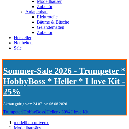
Modellhäuser
Zubehör
Anlagenbau
Elektroteile
Bäume & Büsche
Geländematten
Zubehör
Hersteller
Neuheiten
Sale
Sommer-Sale 2026 - Trumpeter *
HobbyBoss * Heller * I love Kit -
25%
Aktion gültig vom 24.07. bis 06.08.2026
Trumpeter
HobbyBoss
Heller - 30%
I love Kit
modellbau universe
Modellbausätze