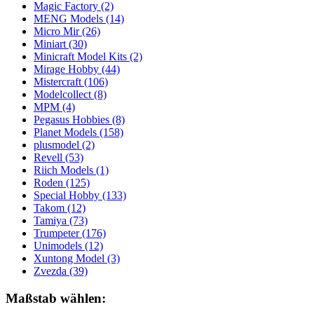
Magic Factory
(2)
MENG Models
(14)
Micro Mir
(26)
Miniart
(30)
Minicraft Model Kits
(2)
Mirage Hobby
(44)
Mistercraft
(106)
Modelcollect
(8)
MPM
(4)
Pegasus Hobbies
(8)
Planet Models
(158)
plusmodel
(2)
Revell
(53)
Riich Models
(1)
Roden
(125)
Special Hobby
(133)
Takom
(12)
Tamiya
(73)
Trumpeter
(176)
Unimodels
(12)
Xuntong Model
(3)
Zvezda
(39)
Maßstab wählen: