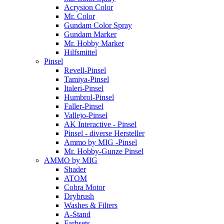
Acrysion Color
Mr. Color
Gundam Color Spray
Gundam Marker
Mr. Hobby Marker
Hilfsmittel
Pinsel
Revell-Pinsel
Tamiya-Pinsel
Italeri-Pinsel
Humbrol-Pinsel
Faller-Pinsel
Vallejo-Pinsel
AK Interactive - Pinsel
Pinsel - diverse Hersteller
Ammo by MIG -Pinsel
Mr. Hobby-Gunze Pinsel
AMMO by MIG
Shader
ATOM
Cobra Motor
Drybrush
Washes & Filters
A-Stand
Farbsets