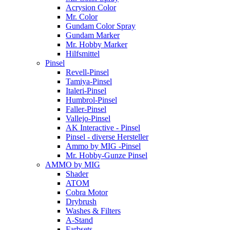
Acrysion Color
Mr. Color
Gundam Color Spray
Gundam Marker
Mr. Hobby Marker
Hilfsmittel
Pinsel
Revell-Pinsel
Tamiya-Pinsel
Italeri-Pinsel
Humbrol-Pinsel
Faller-Pinsel
Vallejo-Pinsel
AK Interactive - Pinsel
Pinsel - diverse Hersteller
Ammo by MIG -Pinsel
Mr. Hobby-Gunze Pinsel
AMMO by MIG
Shader
ATOM
Cobra Motor
Drybrush
Washes & Filters
A-Stand
Farbsets