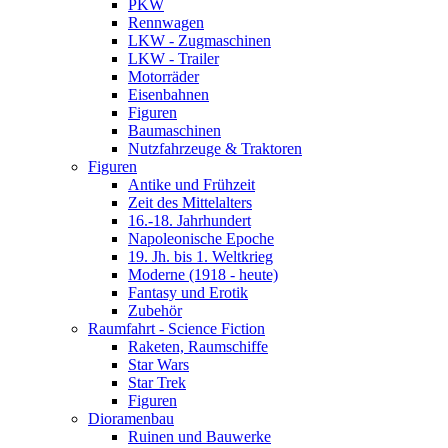
PKW
Rennwagen
LKW - Zugmaschinen
LKW - Trailer
Motorräder
Eisenbahnen
Figuren
Baumaschinen
Nutzfahrzeuge & Traktoren
Figuren
Antike und Frühzeit
Zeit des Mittelalters
16.-18. Jahrhundert
Napoleonische Epoche
19. Jh. bis 1. Weltkrieg
Moderne (1918 - heute)
Fantasy und Erotik
Zubehör
Raumfahrt - Science Fiction
Raketen, Raumschiffe
Star Wars
Star Trek
Figuren
Dioramenbau
Ruinen und Bauwerke