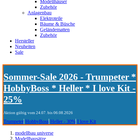
Modellhäuser
Zubehör
Anlagenbau
Elektroteile
Bäume & Büsche
Geländematten
Zubehör
Hersteller
Neuheiten
Sale
Sommer-Sale 2026 - Trumpeter *
HobbyBoss * Heller * I love Kit -
25%
Aktion gültig vom 24.07. bis 06.08.2026
Trumpeter
HobbyBoss
Heller - 30%
I love Kit
modellbau universe
Modellbausätze