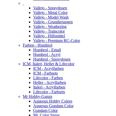
Vallejo - Spraydosen
Vallejo - Metal Color
Vallejo - Model Wash
Vallejo - Grundierungen
Vallejo - Weathering
Vallejo - Traincolor
Vallejo - Hilfsmittel
Vallejo - Premium RC-Color
Farben - Humbrol
Humbrol - Email
Humbrol - Acryl
Humbrol - Spraydosen
ICM, Italeri, Heller & Lifecolor
ICM - Acrylfarben
ICM - Farbsets
Lifecolor - Farben
Heller - Acrylfarben
Italeri - Acrylfarben
Lifecolor - Farbsets
Mr Hobby-Gunze
Aqueous Hobby Colors
Aqueous Gundam Color
Gundam Color
Mr. Color Spray