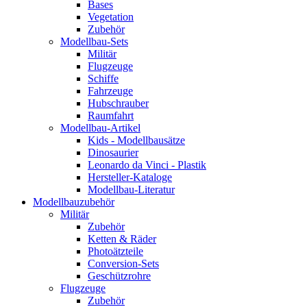
Bases
Vegetation
Zubehör
Modellbau-Sets
Militär
Flugzeuge
Schiffe
Fahrzeuge
Hubschrauber
Raumfahrt
Modellbau-Artikel
Kids - Modellbausätze
Dinosaurier
Leonardo da Vinci - Plastik
Hersteller-Kataloge
Modellbau-Literatur
Modellbauzubehör
Militär
Zubehör
Ketten & Räder
Photoätzteile
Conversion-Sets
Geschützrohre
Flugzeuge
Zubehör