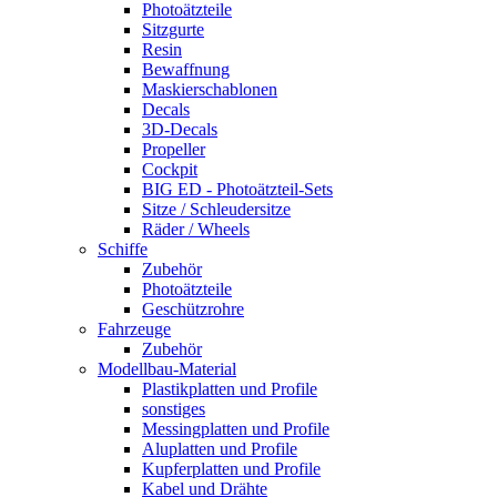
Photoätzteile
Sitzgurte
Resin
Bewaffnung
Maskierschablonen
Decals
3D-Decals
Propeller
Cockpit
BIG ED - Photoätzteil-Sets
Sitze / Schleudersitze
Räder / Wheels
Schiffe
Zubehör
Photoätzteile
Geschützrohre
Fahrzeuge
Zubehör
Modellbau-Material
Plastikplatten und Profile
sonstiges
Messingplatten und Profile
Aluplatten und Profile
Kupferplatten und Profile
Kabel und Drähte