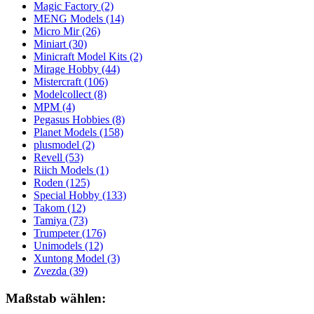
Magic Factory
(2)
MENG Models
(14)
Micro Mir
(26)
Miniart
(30)
Minicraft Model Kits
(2)
Mirage Hobby
(44)
Mistercraft
(106)
Modelcollect
(8)
MPM
(4)
Pegasus Hobbies
(8)
Planet Models
(158)
plusmodel
(2)
Revell
(53)
Riich Models
(1)
Roden
(125)
Special Hobby
(133)
Takom
(12)
Tamiya
(73)
Trumpeter
(176)
Unimodels
(12)
Xuntong Model
(3)
Zvezda
(39)
Maßstab wählen: