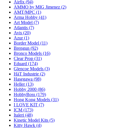
Airfix
(94)
AMMO by MIG Jimenez
(2)
AMT/MPC
(1)
Arma Hobby
(41)
Art Model
(7)
Atlantis
(7)
Avis
(20)
Azur
(1)
Border Model
(11)
Brengun
(92)
Bronco Models
(16)
Clear Prop
(31)
Eduard
(174)
Glencoe Models
(3)
HäT Industrie
(2)
Hasegawa
(98)
Heller
(13)
Hobby 2000
(86)
HobbyBoss
(179)
Hong Kong Models
(31)
I LOVE KIT
(7)
ICM
(173)
Italeri
(48)
Kinetic Model Kits
(5)
Kitty Hawk
(4)