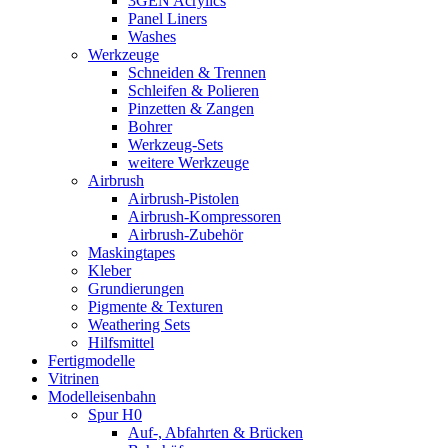
3GEN Acrylics
Panel Liners
Washes
Werkzeuge
Schneiden & Trennen
Schleifen & Polieren
Pinzetten & Zangen
Bohrer
Werkzeug-Sets
weitere Werkzeuge
Airbrush
Airbrush-Pistolen
Airbrush-Kompressoren
Airbrush-Zubehör
Maskingtapes
Kleber
Grundierungen
Pigmente & Texturen
Weathering Sets
Hilfsmittel
Fertigmodelle
Vitrinen
Modelleisenbahn
Spur H0
Auf-, Abfahrten & Brücken