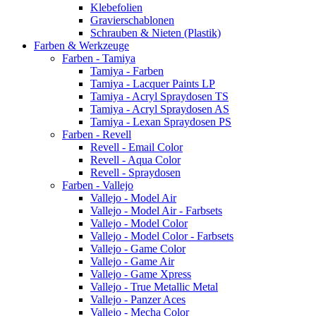
Klebefolien
Gravierschablonen
Schrauben & Nieten (Plastik)
Farben & Werkzeuge
Farben - Tamiya
Tamiya - Farben
Tamiya - Lacquer Paints LP
Tamiya - Acryl Spraydosen TS
Tamiya - Acryl Spraydosen AS
Tamiya - Lexan Spraydosen PS
Farben - Revell
Revell - Email Color
Revell - Aqua Color
Revell - Spraydosen
Farben - Vallejo
Vallejo - Model Air
Vallejo - Model Air - Farbsets
Vallejo - Model Color
Vallejo - Model Color - Farbsets
Vallejo - Game Color
Vallejo - Game Air
Vallejo - Game Xpress
Vallejo - True Metallic Metal
Vallejo - Panzer Aces
Vallejo - Mecha Color