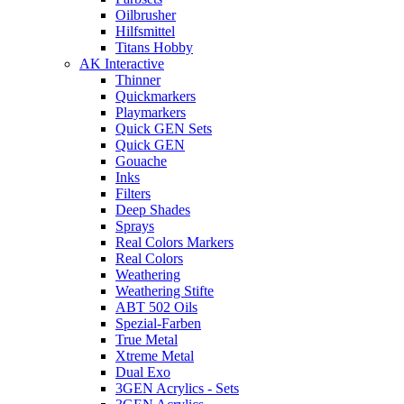
Oilbrusher
Hilfsmittel
Titans Hobby
AK Interactive
Thinner
Quickmarkers
Playmarkers
Quick GEN Sets
Quick GEN
Gouache
Inks
Filters
Deep Shades
Sprays
Real Colors Markers
Real Colors
Weathering
Weathering Stifte
ABT 502 Oils
Spezial-Farben
True Metal
Xtreme Metal
Dual Exo
3GEN Acrylics - Sets