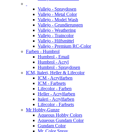
Vallejo - Spraydosen
Vallejo - Metal Color
Vallejo - Model Wash
Vallejo - Grundierungen
Vallejo - Weathering
Vallejo - Traincolor
Vallejo - Hilfsmittel
Vallejo - Premium RC-Color
Farben - Humbrol
Humbrol - Email
Humbrol - Acryl
Humbrol - Spraydosen
ICM, Italeri, Heller & Lifecolor
ICM - Acrylfarben
ICM - Farbsets
Lifecolor - Farben
Heller - Acrylfarben
Italeri - Acrylfarben
Lifecolor - Farbsets
Mr Hobby-Gunze
Aqueous Hobby Colors
Aqueous Gundam Color
Gundam Color
Mr. Color Spray