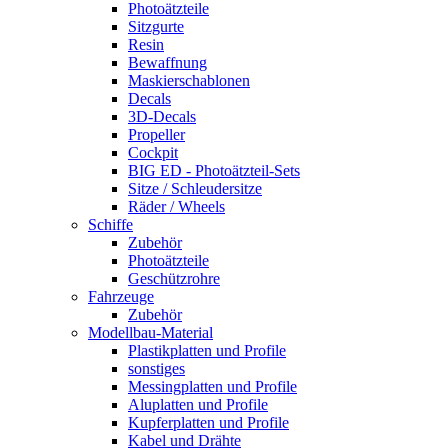
Photoätzteile
Sitzgurte
Resin
Bewaffnung
Maskierschablonen
Decals
3D-Decals
Propeller
Cockpit
BIG ED - Photoätzteil-Sets
Sitze / Schleudersitze
Räder / Wheels
Schiffe
Zubehör
Photoätzteile
Geschützrohre
Fahrzeuge
Zubehör
Modellbau-Material
Plastikplatten und Profile
sonstiges
Messingplatten und Profile
Aluplatten und Profile
Kupferplatten und Profile
Kabel und Drähte