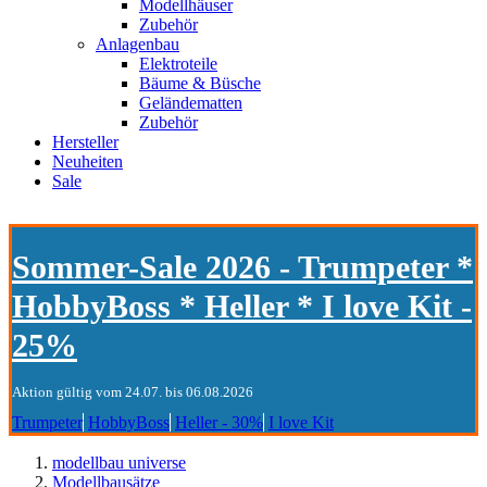
Modellhäuser
Zubehör
Anlagenbau
Elektroteile
Bäume & Büsche
Geländematten
Zubehör
Hersteller
Neuheiten
Sale
Sommer-Sale 2026 - Trumpeter *
HobbyBoss * Heller * I love Kit -
25%
Aktion gültig vom 24.07. bis 06.08.2026
Trumpeter
HobbyBoss
Heller - 30%
I love Kit
modellbau universe
Modellbausätze