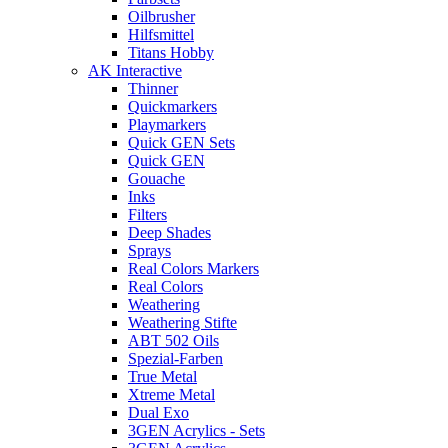
Oilbrusher
Hilfsmittel
Titans Hobby
AK Interactive
Thinner
Quickmarkers
Playmarkers
Quick GEN Sets
Quick GEN
Gouache
Inks
Filters
Deep Shades
Sprays
Real Colors Markers
Real Colors
Weathering
Weathering Stifte
ABT 502 Oils
Spezial-Farben
True Metal
Xtreme Metal
Dual Exo
3GEN Acrylics - Sets