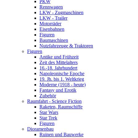
PKW
Rennwagen
LKW - Zugmaschinen
LKW - Trailer
Motorräder
Eisenbahnen
Figuren
Baumaschinen
Nutzfahrzeuge & Traktoren
Figuren
Antike und Frühzeit
Zeit des Mittelalters
16.-18. Jahrhundert
Napoleonische Epoche
19. Jh. bis 1. Weltkrieg
Moderne (1918 - heute)
Fantasy und Erotik
Zubehör
Raumfahrt - Science Fiction
Raketen, Raumschiffe
Star Wars
Star Trek
Figuren
Dioramenbau
Ruinen und Bauwerke