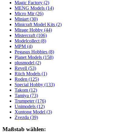
Magic Factory
(2)
MENG Models
(14)
Micro Mir
(26)
Miniart
(30)
Minicraft Model Kits
(2)
Mirage Hobby
(44)
Mistercraft
(106)
Modelcollect
(8)
MPM
(4)
Pegasus Hobbies
(8)
Planet Models
(158)
plusmodel
(2)
Revell
(53)
Riich Models
(1)
Roden
(125)
Special Hobby
(133)
Takom
(12)
Tamiya
(73)
Trumpeter
(176)
Unimodels
(12)
Xuntong Model
(3)
Zvezda
(39)
Maßstab wählen: