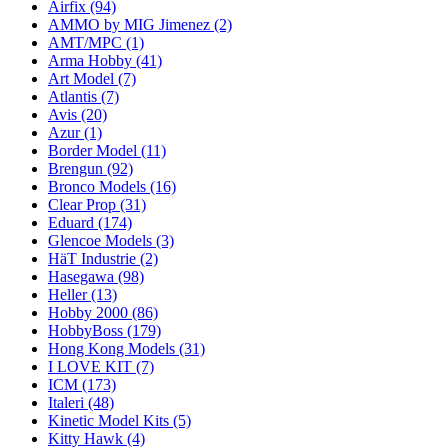
Airfix
(94)
AMMO by MIG Jimenez
(2)
AMT/MPC
(1)
Arma Hobby
(41)
Art Model
(7)
Atlantis
(7)
Avis
(20)
Azur
(1)
Border Model
(11)
Brengun
(92)
Bronco Models
(16)
Clear Prop
(31)
Eduard
(174)
Glencoe Models
(3)
HäT Industrie
(2)
Hasegawa
(98)
Heller
(13)
Hobby 2000
(86)
HobbyBoss
(179)
Hong Kong Models
(31)
I LOVE KIT
(7)
ICM
(173)
Italeri
(48)
Kinetic Model Kits
(5)
Kitty Hawk
(4)