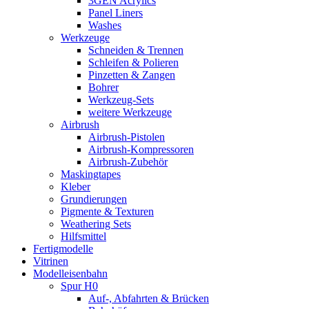
3GEN Acrylics
Panel Liners
Washes
Werkzeuge
Schneiden & Trennen
Schleifen & Polieren
Pinzetten & Zangen
Bohrer
Werkzeug-Sets
weitere Werkzeuge
Airbrush
Airbrush-Pistolen
Airbrush-Kompressoren
Airbrush-Zubehör
Maskingtapes
Kleber
Grundierungen
Pigmente & Texturen
Weathering Sets
Hilfsmittel
Fertigmodelle
Vitrinen
Modelleisenbahn
Spur H0
Auf-, Abfahrten & Brücken