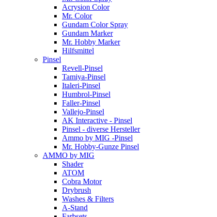
Acrysion Color
Mr. Color
Gundam Color Spray
Gundam Marker
Mr. Hobby Marker
Hilfsmittel
Pinsel
Revell-Pinsel
Tamiya-Pinsel
Italeri-Pinsel
Humbrol-Pinsel
Faller-Pinsel
Vallejo-Pinsel
AK Interactive - Pinsel
Pinsel - diverse Hersteller
Ammo by MIG -Pinsel
Mr. Hobby-Gunze Pinsel
AMMO by MIG
Shader
ATOM
Cobra Motor
Drybrush
Washes & Filters
A-Stand
Farbsets