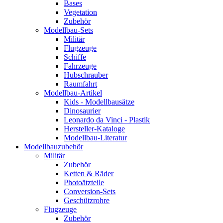
Bases
Vegetation
Zubehör
Modellbau-Sets
Militär
Flugzeuge
Schiffe
Fahrzeuge
Hubschrauber
Raumfahrt
Modellbau-Artikel
Kids - Modellbausätze
Dinosaurier
Leonardo da Vinci - Plastik
Hersteller-Kataloge
Modellbau-Literatur
Modellbauzubehör
Militär
Zubehör
Ketten & Räder
Photoätzteile
Conversion-Sets
Geschützrohre
Flugzeuge
Zubehör