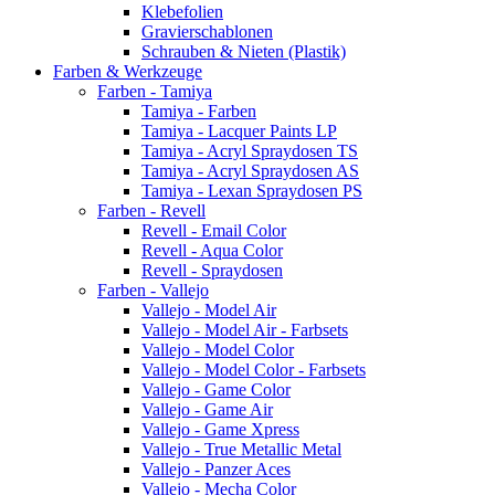
Klebefolien
Gravierschablonen
Schrauben & Nieten (Plastik)
Farben & Werkzeuge
Farben - Tamiya
Tamiya - Farben
Tamiya - Lacquer Paints LP
Tamiya - Acryl Spraydosen TS
Tamiya - Acryl Spraydosen AS
Tamiya - Lexan Spraydosen PS
Farben - Revell
Revell - Email Color
Revell - Aqua Color
Revell - Spraydosen
Farben - Vallejo
Vallejo - Model Air
Vallejo - Model Air - Farbsets
Vallejo - Model Color
Vallejo - Model Color - Farbsets
Vallejo - Game Color
Vallejo - Game Air
Vallejo - Game Xpress
Vallejo - True Metallic Metal
Vallejo - Panzer Aces
Vallejo - Mecha Color