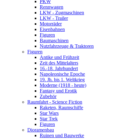
PKW
Rennwagen
LKW - Zugmaschinen
LKW - Trailer
Motorräder
Eisenbahnen
Figuren
Baumaschinen
Nutzfahrzeuge & Traktoren
Figuren
Antike und Frühzeit
Zeit des Mittelalters
16.-18. Jahrhundert
Napoleonische Epoche
19. Jh. bis 1. Weltkrieg
Moderne (1918 - heute)
Fantasy und Erotik
Zubehör
Raumfahrt - Science Fiction
Raketen, Raumschiffe
Star Wars
Star Trek
Figuren
Dioramenbau
Ruinen und Bauwerke