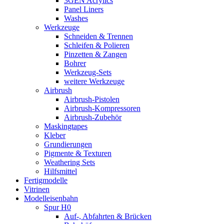
3GEN Acrylics
Panel Liners
Washes
Werkzeuge
Schneiden & Trennen
Schleifen & Polieren
Pinzetten & Zangen
Bohrer
Werkzeug-Sets
weitere Werkzeuge
Airbrush
Airbrush-Pistolen
Airbrush-Kompressoren
Airbrush-Zubehör
Maskingtapes
Kleber
Grundierungen
Pigmente & Texturen
Weathering Sets
Hilfsmittel
Fertigmodelle
Vitrinen
Modelleisenbahn
Spur H0
Auf-, Abfahrten & Brücken