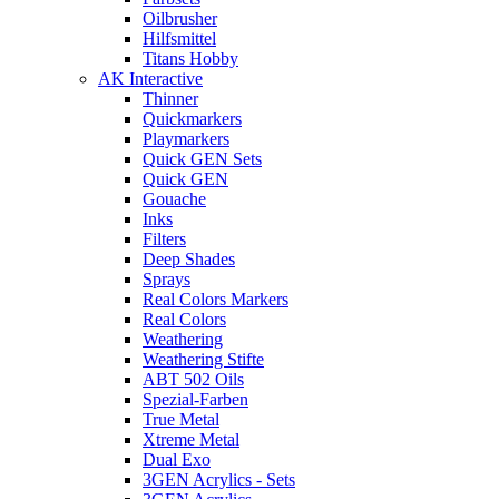
Oilbrusher
Hilfsmittel
Titans Hobby
AK Interactive
Thinner
Quickmarkers
Playmarkers
Quick GEN Sets
Quick GEN
Gouache
Inks
Filters
Deep Shades
Sprays
Real Colors Markers
Real Colors
Weathering
Weathering Stifte
ABT 502 Oils
Spezial-Farben
True Metal
Xtreme Metal
Dual Exo
3GEN Acrylics - Sets