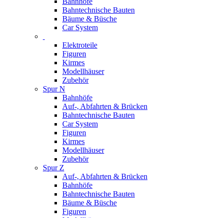
Bahnhöfe
Bahntechnische Bauten
Bäume & Büsche
Car System
Elektroteile
Figuren
Kirmes
Modellhäuser
Zubehör
Spur N
Bahnhöfe
Auf-, Abfahrten & Brücken
Bahntechnische Bauten
Car System
Figuren
Kirmes
Modellhäuser
Zubehör
Spur Z
Auf-, Abfahrten & Brücken
Bahnhöfe
Bahntechnische Bauten
Bäume & Büsche
Figuren