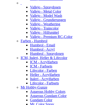
Vallejo - Spraydosen
Vallejo - Metal Color
Vallejo - Model Wash
Vallejo - Grundierungen
Vallejo - Weathering
Vallejo - Traincolor
Vallejo - Hilfsmittel
Vallejo - Premium RC-Color
Farben - Humbrol
Humbrol - Email
Humbrol - Acryl
Humbrol - Spraydosen
ICM, Italeri, Heller & Lifecolor
ICM - Acrylfarben
ICM - Farbsets
Lifecolor - Farben
Heller - Acrylfarben
Italeri - Acrylfarben
Lifecolor - Farbsets
Mr Hobby-Gunze
Aqueous Hobby Colors
Aqueous Gundam Color
Gundam Color
Mr. Color Spray