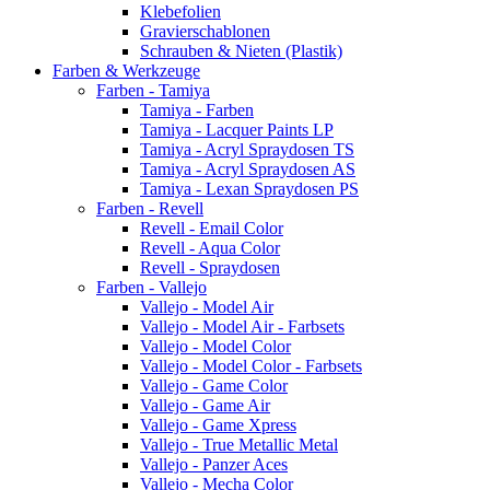
Klebefolien
Gravierschablonen
Schrauben & Nieten (Plastik)
Farben & Werkzeuge
Farben - Tamiya
Tamiya - Farben
Tamiya - Lacquer Paints LP
Tamiya - Acryl Spraydosen TS
Tamiya - Acryl Spraydosen AS
Tamiya - Lexan Spraydosen PS
Farben - Revell
Revell - Email Color
Revell - Aqua Color
Revell - Spraydosen
Farben - Vallejo
Vallejo - Model Air
Vallejo - Model Air - Farbsets
Vallejo - Model Color
Vallejo - Model Color - Farbsets
Vallejo - Game Color
Vallejo - Game Air
Vallejo - Game Xpress
Vallejo - True Metallic Metal
Vallejo - Panzer Aces
Vallejo - Mecha Color