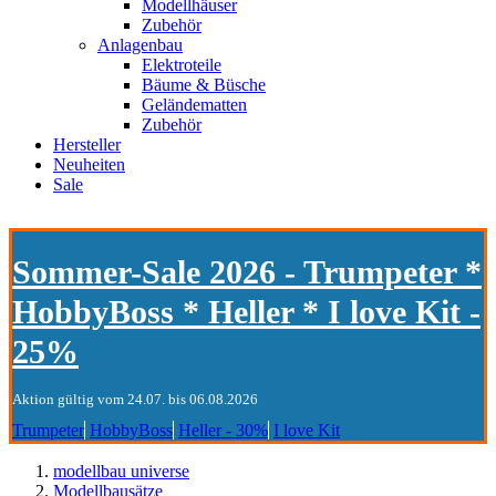
Modellhäuser
Zubehör
Anlagenbau
Elektroteile
Bäume & Büsche
Geländematten
Zubehör
Hersteller
Neuheiten
Sale
Sommer-Sale 2026 - Trumpeter *
HobbyBoss * Heller * I love Kit -
25%
Aktion gültig vom 24.07. bis 06.08.2026
Trumpeter
HobbyBoss
Heller - 30%
I love Kit
modellbau universe
Modellbausätze