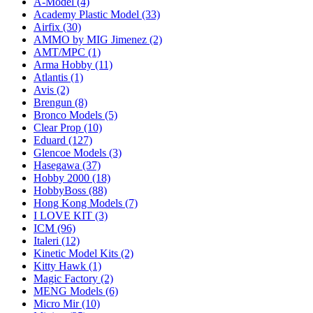
A-Model
(4)
Academy Plastic Model
(33)
Airfix
(30)
AMMO by MIG Jimenez
(2)
AMT/MPC
(1)
Arma Hobby
(11)
Atlantis
(1)
Avis
(2)
Brengun
(8)
Bronco Models
(5)
Clear Prop
(10)
Eduard
(127)
Glencoe Models
(3)
Hasegawa
(37)
Hobby 2000
(18)
HobbyBoss
(88)
Hong Kong Models
(7)
I LOVE KIT
(3)
ICM
(96)
Italeri
(12)
Kinetic Model Kits
(2)
Kitty Hawk
(1)
Magic Factory
(2)
MENG Models
(6)
Micro Mir
(10)