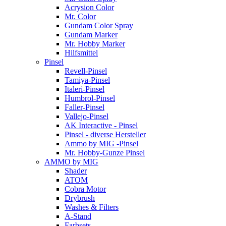
Acrysion Color
Mr. Color
Gundam Color Spray
Gundam Marker
Mr. Hobby Marker
Hilfsmittel
Pinsel
Revell-Pinsel
Tamiya-Pinsel
Italeri-Pinsel
Humbrol-Pinsel
Faller-Pinsel
Vallejo-Pinsel
AK Interactive - Pinsel
Pinsel - diverse Hersteller
Ammo by MIG -Pinsel
Mr. Hobby-Gunze Pinsel
AMMO by MIG
Shader
ATOM
Cobra Motor
Drybrush
Washes & Filters
A-Stand
Farbsets