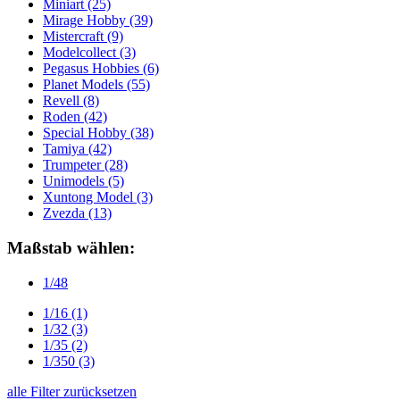
Miniart
(25)
Mirage Hobby
(39)
Mistercraft
(9)
Modelcollect
(3)
Pegasus Hobbies
(6)
Planet Models
(55)
Revell
(8)
Roden
(42)
Special Hobby
(38)
Tamiya
(42)
Trumpeter
(28)
Unimodels
(5)
Xuntong Model
(3)
Zvezda
(13)
Maßstab wählen:
1/48
1/16
(1)
1/32
(3)
1/35
(2)
1/350
(3)
alle Filter zurücksetzen