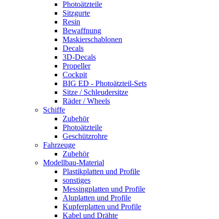
Photoätzteile
Sitzgurte
Resin
Bewaffnung
Maskierschablonen
Decals
3D-Decals
Propeller
Cockpit
BIG ED - Photoätzteil-Sets
Sitze / Schleudersitze
Räder / Wheels
Schiffe
Zubehör
Photoätzteile
Geschützrohre
Fahrzeuge
Zubehör
Modellbau-Material
Plastikplatten und Profile
sonstiges
Messingplatten und Profile
Aluplatten und Profile
Kupferplatten und Profile
Kabel und Drähte