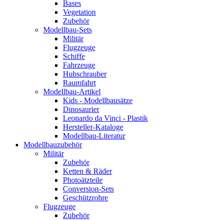
Bases
Vegetation
Zubehör
Modellbau-Sets
Militär
Flugzeuge
Schiffe
Fahrzeuge
Hubschrauber
Raumfahrt
Modellbau-Artikel
Kids - Modellbausätze
Dinosaurier
Leonardo da Vinci - Plastik
Hersteller-Kataloge
Modellbau-Literatur
Modellbauzubehör
Militär
Zubehör
Ketten & Räder
Photoätzteile
Conversion-Sets
Geschützrohre
Flugzeuge
Zubehör