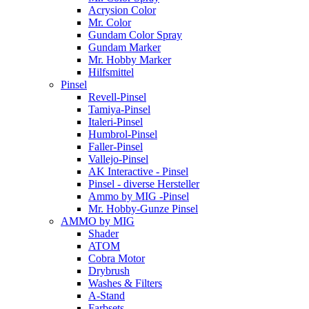
Acrysion Color
Mr. Color
Gundam Color Spray
Gundam Marker
Mr. Hobby Marker
Hilfsmittel
Pinsel
Revell-Pinsel
Tamiya-Pinsel
Italeri-Pinsel
Humbrol-Pinsel
Faller-Pinsel
Vallejo-Pinsel
AK Interactive - Pinsel
Pinsel - diverse Hersteller
Ammo by MIG -Pinsel
Mr. Hobby-Gunze Pinsel
AMMO by MIG
Shader
ATOM
Cobra Motor
Drybrush
Washes & Filters
A-Stand
Farbsets