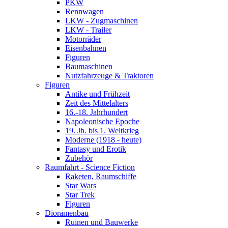
PKW
Rennwagen
LKW - Zugmaschinen
LKW - Trailer
Motorräder
Eisenbahnen
Figuren
Baumaschinen
Nutzfahrzeuge & Traktoren
Figuren
Antike und Frühzeit
Zeit des Mittelalters
16.-18. Jahrhundert
Napoleonische Epoche
19. Jh. bis 1. Weltkrieg
Moderne (1918 - heute)
Fantasy und Erotik
Zubehör
Raumfahrt - Science Fiction
Raketen, Raumschiffe
Star Wars
Star Trek
Figuren
Dioramenbau
Ruinen und Bauwerke