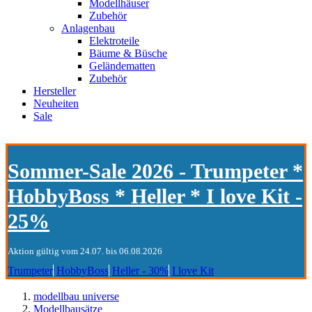
Modellhäuser
Zubehör
Anlagenbau
Elektroteile
Bäume & Büsche
Geländematten
Zubehör
Hersteller
Neuheiten
Sale
Sommer-Sale 2026 - Trumpeter *
HobbyBoss * Heller * I love Kit -
25%
Aktion gültig vom 24.07. bis 06.08.2026
Trumpeter
HobbyBoss
Heller - 30%
I love Kit
modellbau universe
Modellbausätze