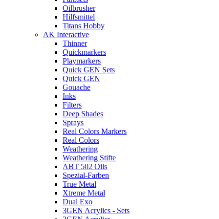
Oilbrusher
Hilfsmittel
Titans Hobby
AK Interactive
Thinner
Quickmarkers
Playmarkers
Quick GEN Sets
Quick GEN
Gouache
Inks
Filters
Deep Shades
Sprays
Real Colors Markers
Real Colors
Weathering
Weathering Stifte
ABT 502 Oils
Spezial-Farben
True Metal
Xtreme Metal
Dual Exo
3GEN Acrylics - Sets