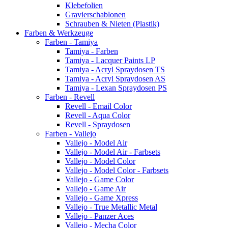
Klebefolien
Gravierschablonen
Schrauben & Nieten (Plastik)
Farben & Werkzeuge
Farben - Tamiya
Tamiya - Farben
Tamiya - Lacquer Paints LP
Tamiya - Acryl Spraydosen TS
Tamiya - Acryl Spraydosen AS
Tamiya - Lexan Spraydosen PS
Farben - Revell
Revell - Email Color
Revell - Aqua Color
Revell - Spraydosen
Farben - Vallejo
Vallejo - Model Air
Vallejo - Model Air - Farbsets
Vallejo - Model Color
Vallejo - Model Color - Farbsets
Vallejo - Game Color
Vallejo - Game Air
Vallejo - Game Xpress
Vallejo - True Metallic Metal
Vallejo - Panzer Aces
Vallejo - Mecha Color