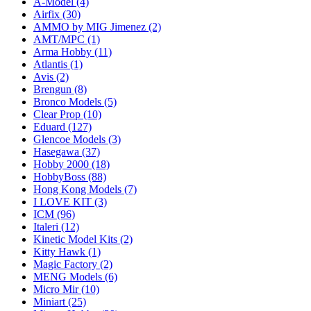
A-Model
(4)
Airfix
(30)
AMMO by MIG Jimenez
(2)
AMT/MPC
(1)
Arma Hobby
(11)
Atlantis
(1)
Avis
(2)
Brengun
(8)
Bronco Models
(5)
Clear Prop
(10)
Eduard
(127)
Glencoe Models
(3)
Hasegawa
(37)
Hobby 2000
(18)
HobbyBoss
(88)
Hong Kong Models
(7)
I LOVE KIT
(3)
ICM
(96)
Italeri
(12)
Kinetic Model Kits
(2)
Kitty Hawk
(1)
Magic Factory
(2)
MENG Models
(6)
Micro Mir
(10)
Miniart
(25)