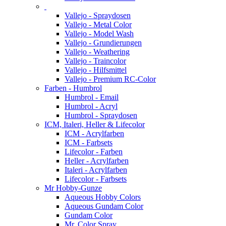
Vallejo - Spraydosen
Vallejo - Metal Color
Vallejo - Model Wash
Vallejo - Grundierungen
Vallejo - Weathering
Vallejo - Traincolor
Vallejo - Hilfsmittel
Vallejo - Premium RC-Color
Farben - Humbrol
Humbrol - Email
Humbrol - Acryl
Humbrol - Spraydosen
ICM, Italeri, Heller & Lifecolor
ICM - Acrylfarben
ICM - Farbsets
Lifecolor - Farben
Heller - Acrylfarben
Italeri - Acrylfarben
Lifecolor - Farbsets
Mr Hobby-Gunze
Aqueous Hobby Colors
Aqueous Gundam Color
Gundam Color
Mr. Color Spray