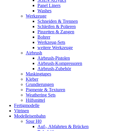
3GEN Acrylics
Panel Liners
Washes
Werkzeuge
Schneiden & Trennen
Schleifen & Polieren
Pinzetten & Zangen
Bohrer
Werkzeug-Sets
weitere Werkzeuge
Airbrush
Airbrush-Pistolen
Airbrush-Kompressoren
Airbrush-Zubehör
Maskingtapes
Kleber
Grundierungen
Pigmente & Texturen
Weathering Sets
Hilfsmittel
Fertigmodelle
Vitrinen
Modelleisenbahn
Spur H0
Auf-, Abfahrten & Brücken