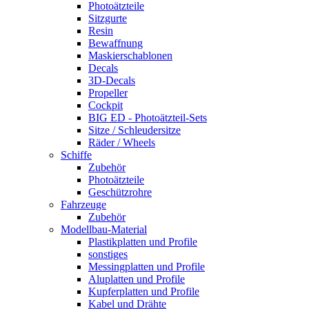
Photoätzteile
Sitzgurte
Resin
Bewaffnung
Maskierschablonen
Decals
3D-Decals
Propeller
Cockpit
BIG ED - Photoätzteil-Sets
Sitze / Schleudersitze
Räder / Wheels
Schiffe
Zubehör
Photoätzteile
Geschützrohre
Fahrzeuge
Zubehör
Modellbau-Material
Plastikplatten und Profile
sonstiges
Messingplatten und Profile
Aluplatten und Profile
Kupferplatten und Profile
Kabel und Drähte