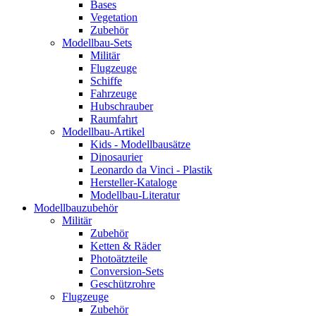
Bases
Vegetation
Zubehör
Modellbau-Sets
Militär
Flugzeuge
Schiffe
Fahrzeuge
Hubschrauber
Raumfahrt
Modellbau-Artikel
Kids - Modellbausätze
Dinosaurier
Leonardo da Vinci - Plastik
Hersteller-Kataloge
Modellbau-Literatur
Modellbauzubehör
Militär
Zubehör
Ketten & Räder
Photoätzteile
Conversion-Sets
Geschützrohre
Flugzeuge
Zubehör