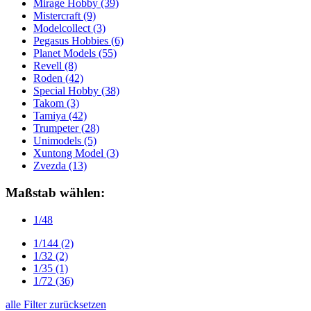
Mirage Hobby
(39)
Mistercraft
(9)
Modelcollect
(3)
Pegasus Hobbies
(6)
Planet Models
(55)
Revell
(8)
Roden
(42)
Special Hobby
(38)
Takom
(3)
Tamiya
(42)
Trumpeter
(28)
Unimodels
(5)
Xuntong Model
(3)
Zvezda
(13)
Maßstab wählen:
1/48
1/144
(2)
1/32
(2)
1/35
(1)
1/72
(36)
alle Filter zurücksetzen