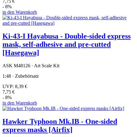
7,75 €
- 8%
in den Warenkorb
Ki-43-I Hayabusa - Double-sided express
mask, self-adhesive and pre-cutted
[Hasegawa]
ASK M48126 · Art Scale Kit
1:48 · Zubehörsatz
UVP:
8,39 €
7,75 €
- 8%
in den Warenkorb
Hawker Typhoon Mk.IB - One-sided
express masks [Airfix]