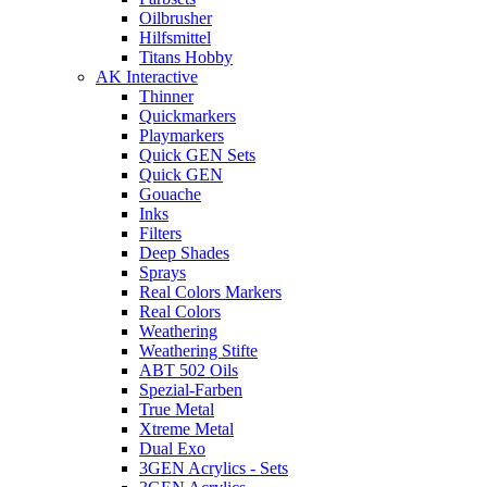
Oilbrusher
Hilfsmittel
Titans Hobby
AK Interactive
Thinner
Quickmarkers
Playmarkers
Quick GEN Sets
Quick GEN
Gouache
Inks
Filters
Deep Shades
Sprays
Real Colors Markers
Real Colors
Weathering
Weathering Stifte
ABT 502 Oils
Spezial-Farben
True Metal
Xtreme Metal
Dual Exo
3GEN Acrylics - Sets