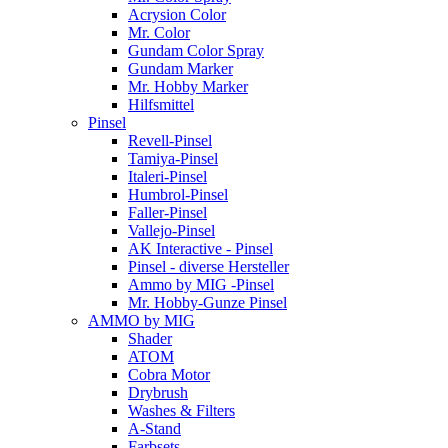
Acrysion Color
Mr. Color
Gundam Color Spray
Gundam Marker
Mr. Hobby Marker
Hilfsmittel
Pinsel
Revell-Pinsel
Tamiya-Pinsel
Italeri-Pinsel
Humbrol-Pinsel
Faller-Pinsel
Vallejo-Pinsel
AK Interactive - Pinsel
Pinsel - diverse Hersteller
Ammo by MIG -Pinsel
Mr. Hobby-Gunze Pinsel
AMMO by MIG
Shader
ATOM
Cobra Motor
Drybrush
Washes & Filters
A-Stand
Farbsets