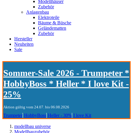
Modellhäuser
Zubehör
Anlagenbau
Elektroteile
Bäume & Büsche
Geländematten
Zubehör
Hersteller
Neuheiten
Sale
Sommer-Sale 2026 - Trumpeter *
HobbyBoss * Heller * I love Kit -
25%
Aktion gültig vom 24.07. bis 06.08.2026
Trumpeter
HobbyBoss
Heller - 30%
I love Kit
modellbau universe
Modellbauzubehör