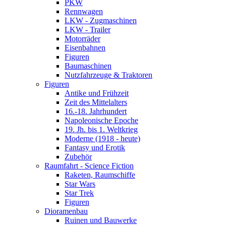
PKW
Rennwagen
LKW - Zugmaschinen
LKW - Trailer
Motorräder
Eisenbahnen
Figuren
Baumaschinen
Nutzfahrzeuge & Traktoren
Figuren
Antike und Frühzeit
Zeit des Mittelalters
16.-18. Jahrhundert
Napoleonische Epoche
19. Jh. bis 1. Weltkrieg
Moderne (1918 - heute)
Fantasy und Erotik
Zubehör
Raumfahrt - Science Fiction
Raketen, Raumschiffe
Star Wars
Star Trek
Figuren
Dioramenbau
Ruinen und Bauwerke