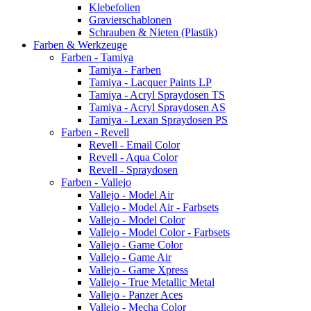
Klebefolien
Gravierschablonen
Schrauben & Nieten (Plastik)
Farben & Werkzeuge
Farben - Tamiya
Tamiya - Farben
Tamiya - Lacquer Paints LP
Tamiya - Acryl Spraydosen TS
Tamiya - Acryl Spraydosen AS
Tamiya - Lexan Spraydosen PS
Farben - Revell
Revell - Email Color
Revell - Aqua Color
Revell - Spraydosen
Farben - Vallejo
Vallejo - Model Air
Vallejo - Model Air - Farbsets
Vallejo - Model Color
Vallejo - Model Color - Farbsets
Vallejo - Game Color
Vallejo - Game Air
Vallejo - Game Xpress
Vallejo - True Metallic Metal
Vallejo - Panzer Aces
Vallejo - Mecha Color