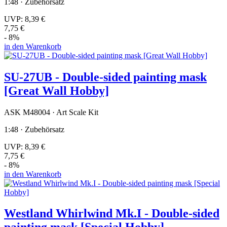
1:48 · Zubehörsatz
UVP:
8,39 €
7,75 €
- 8%
in den Warenkorb
SU-27UB - Double-sided painting mask
[Great Wall Hobby]
ASK M48004 · Art Scale Kit
1:48 · Zubehörsatz
UVP:
8,39 €
7,75 €
- 8%
in den Warenkorb
Westland Whirlwind Mk.I - Double-sided