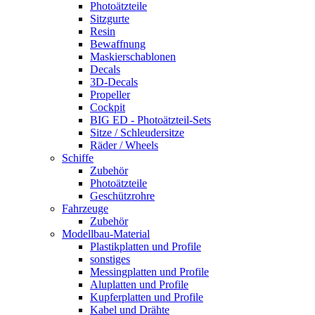
Photoätzteile
Sitzgurte
Resin
Bewaffnung
Maskierschablonen
Decals
3D-Decals
Propeller
Cockpit
BIG ED - Photoätzteil-Sets
Sitze / Schleudersitze
Räder / Wheels
Schiffe
Zubehör
Photoätzteile
Geschützrohre
Fahrzeuge
Zubehör
Modellbau-Material
Plastikplatten und Profile
sonstiges
Messingplatten und Profile
Aluplatten und Profile
Kupferplatten und Profile
Kabel und Drähte