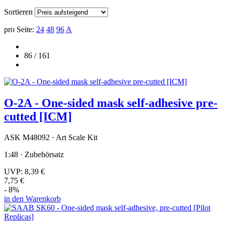
Sortieren
pro Seite:
24
48
96
A
86 / 161
O-2A - One-sided mask self-adhesive pre-
cutted [ICM]
ASK M48092 · Art Scale Kit
1:48 · Zubehörsatz
UVP:
8,39 €
7,75 €
- 8%
in den Warenkorb