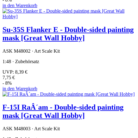
in den Warenkorb
Su-35S Flanker E - Double-sided painting
mask [Great Wall Hobby]
ASK M48002 · Art Scale Kit
1:48 · Zubehörsatz
UVP:
8,39 €
7,75 €
- 8%
in den Warenkorb
F-15I RaÂ´am - Double-sided painting
mask [Great Wall Hobby]
ASK M48003 · Art Scale Kit