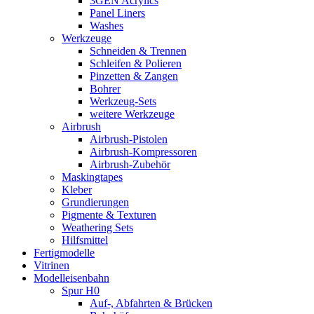
3GEN Acrylics
Panel Liners
Washes
Werkzeuge
Schneiden & Trennen
Schleifen & Polieren
Pinzetten & Zangen
Bohrer
Werkzeug-Sets
weitere Werkzeuge
Airbrush
Airbrush-Pistolen
Airbrush-Kompressoren
Airbrush-Zubehör
Maskingtapes
Kleber
Grundierungen
Pigmente & Texturen
Weathering Sets
Hilfsmittel
Fertigmodelle
Vitrinen
Modelleisenbahn
Spur H0
Auf-, Abfahrten & Brücken