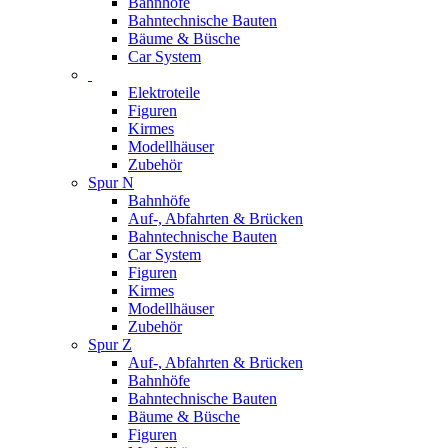
Bahnhöfe
Bahntechnische Bauten
Bäume & Büsche
Car System
Elektroteile
Figuren
Kirmes
Modellhäuser
Zubehör
Spur N
Bahnhöfe
Auf-, Abfahrten & Brücken
Bahntechnische Bauten
Car System
Figuren
Kirmes
Modellhäuser
Zubehör
Spur Z
Auf-, Abfahrten & Brücken
Bahnhöfe
Bahntechnische Bauten
Bäume & Büsche
Figuren