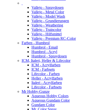
Vallejo - Spraydosen
Vallejo - Metal Color
Vallejo - Model Wash
Vallejo - Grundierungen
Vallejo - Weathering
Vallejo - Traincolor
Vallejo - Hilfsmittel
Vallejo - Premium RC-Color
Farben - Humbrol
Humbrol - Email
Humbrol - Acryl
Humbrol - Spraydosen
ICM, Italeri, Heller & Lifecolor
ICM - Acrylfarben
ICM - Farbsets
Lifecolor - Farben
Heller - Acrylfarben
Italeri - Acrylfarben
Lifecolor - Farbsets
Mr Hobby-Gunze
Aqueous Hobby Colors
Aqueous Gundam Color
Gundam Color
Mr. Color Spray