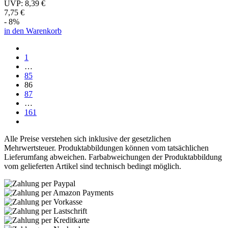
UVP:
8,39 €
7,75 €
- 8%
in den Warenkorb
1
…
85
86
87
…
161
Alle Preise verstehen sich inklusive der gesetzlichen
Mehrwertsteuer. Produktabbildungen können vom tatsächlichen
Lieferumfang abweichen. Farbabweichungen der Produktabbildung
vom gelieferten Artikel sind technisch bedingt möglich.