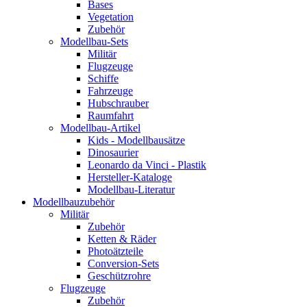
Bases
Vegetation
Zubehör
Modellbau-Sets
Militär
Flugzeuge
Schiffe
Fahrzeuge
Hubschrauber
Raumfahrt
Modellbau-Artikel
Kids - Modellbausätze
Dinosaurier
Leonardo da Vinci - Plastik
Hersteller-Kataloge
Modellbau-Literatur
Modellbauzubehör
Militär
Zubehör
Ketten & Räder
Photoätzteile
Conversion-Sets
Geschützrohre
Flugzeuge
Zubehör