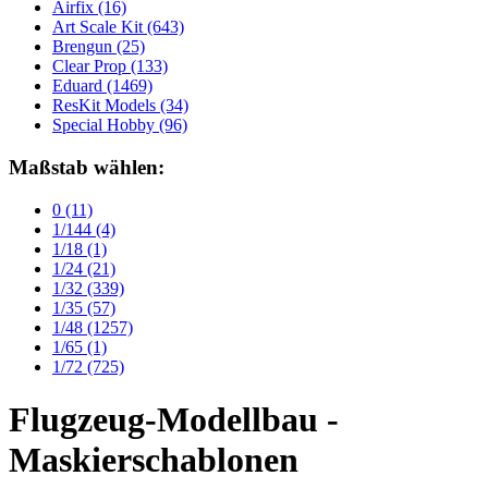
Airfix
(16)
Art Scale Kit
(643)
Brengun
(25)
Clear Prop
(133)
Eduard
(1469)
ResKit Models
(34)
Special Hobby
(96)
Maßstab wählen:
0
(11)
1/144
(4)
1/18
(1)
1/24
(21)
1/32
(339)
1/35
(57)
1/48
(1257)
1/65
(1)
1/72
(725)
Flugzeug-Modellbau -
Maskierschablonen