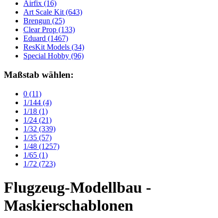
Airfix
(16)
Art Scale Kit
(643)
Brengun
(25)
Clear Prop
(133)
Eduard
(1467)
ResKit Models
(34)
Special Hobby
(96)
Maßstab wählen:
0
(11)
1/144
(4)
1/18
(1)
1/24
(21)
1/32
(339)
1/35
(57)
1/48
(1257)
1/65
(1)
1/72
(723)
Flugzeug-Modellbau -
Maskierschablonen