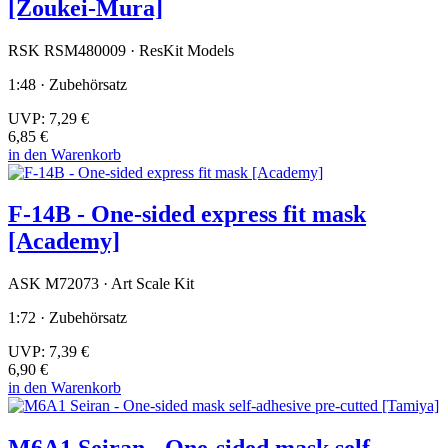
[Zoukei-Mura]
RSK RSM480009 · ResKit Models
1:48 · Zubehörsatz
UVP:
7,29 €
6,85 €
in den Warenkorb
F-14B - One-sided express fit mask
[Academy]
ASK M72073 · Art Scale Kit
1:72 · Zubehörsatz
UVP:
7,39 €
6,90 €
in den Warenkorb