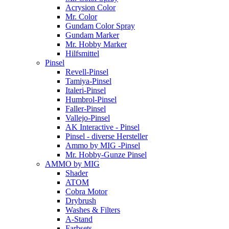
Acrysion Color
Mr. Color
Gundam Color Spray
Gundam Marker
Mr. Hobby Marker
Hilfsmittel
Pinsel
Revell-Pinsel
Tamiya-Pinsel
Italeri-Pinsel
Humbrol-Pinsel
Faller-Pinsel
Vallejo-Pinsel
AK Interactive - Pinsel
Pinsel - diverse Hersteller
Ammo by MIG -Pinsel
Mr. Hobby-Gunze Pinsel
AMMO by MIG
Shader
ATOM
Cobra Motor
Drybrush
Washes & Filters
A-Stand
Farbsets