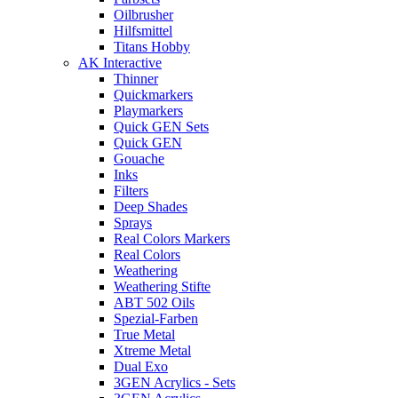
Oilbrusher
Hilfsmittel
Titans Hobby
AK Interactive
Thinner
Quickmarkers
Playmarkers
Quick GEN Sets
Quick GEN
Gouache
Inks
Filters
Deep Shades
Sprays
Real Colors Markers
Real Colors
Weathering
Weathering Stifte
ABT 502 Oils
Spezial-Farben
True Metal
Xtreme Metal
Dual Exo
3GEN Acrylics - Sets