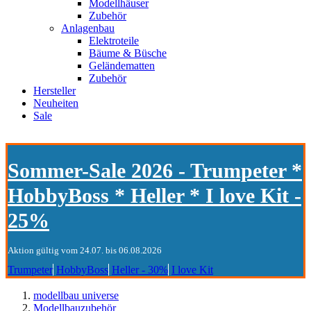
Modellhäuser
Zubehör
Anlagenbau
Elektroteile
Bäume & Büsche
Geländematten
Zubehör
Hersteller
Neuheiten
Sale
Sommer-Sale 2026 - Trumpeter *
HobbyBoss * Heller * I love Kit -
25%
Aktion gültig vom 24.07. bis 06.08.2026
Trumpeter
HobbyBoss
Heller - 30%
I love Kit
modellbau universe
Modellbauzubehör