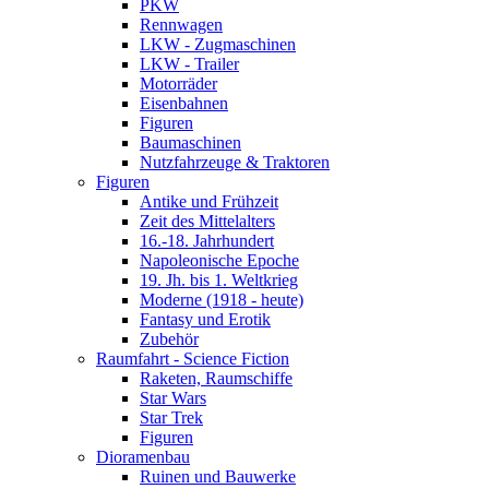
PKW
Rennwagen
LKW - Zugmaschinen
LKW - Trailer
Motorräder
Eisenbahnen
Figuren
Baumaschinen
Nutzfahrzeuge & Traktoren
Figuren
Antike und Frühzeit
Zeit des Mittelalters
16.-18. Jahrhundert
Napoleonische Epoche
19. Jh. bis 1. Weltkrieg
Moderne (1918 - heute)
Fantasy und Erotik
Zubehör
Raumfahrt - Science Fiction
Raketen, Raumschiffe
Star Wars
Star Trek
Figuren
Dioramenbau
Ruinen und Bauwerke