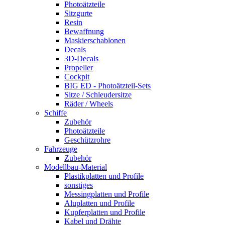
Photoätzteile
Sitzgurte
Resin
Bewaffnung
Maskierschablonen
Decals
3D-Decals
Propeller
Cockpit
BIG ED - Photoätzteil-Sets
Sitze / Schleudersitze
Räder / Wheels
Schiffe
Zubehör
Photoätzteile
Geschützrohre
Fahrzeuge
Zubehör
Modellbau-Material
Plastikplatten und Profile
sonstiges
Messingplatten und Profile
Aluplatten und Profile
Kupferplatten und Profile
Kabel und Drähte