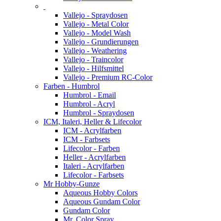
Vallejo - Spraydosen
Vallejo - Metal Color
Vallejo - Model Wash
Vallejo - Grundierungen
Vallejo - Weathering
Vallejo - Traincolor
Vallejo - Hilfsmittel
Vallejo - Premium RC-Color
Farben - Humbrol
Humbrol - Email
Humbrol - Acryl
Humbrol - Spraydosen
ICM, Italeri, Heller & Lifecolor
ICM - Acrylfarben
ICM - Farbsets
Lifecolor - Farben
Heller - Acrylfarben
Italeri - Acrylfarben
Lifecolor - Farbsets
Mr Hobby-Gunze
Aqueous Hobby Colors
Aqueous Gundam Color
Gundam Color
Mr. Color Spray