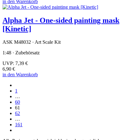
in den Warenkorb
Alpha Jet - One-sided painting mask
[Kinetic]
ASK M48032 · Art Scale Kit
1:48 · Zubehörsatz
UVP:
7,39 €
6,90 €
in den Warenkorb
1
…
60
61
62
…
161