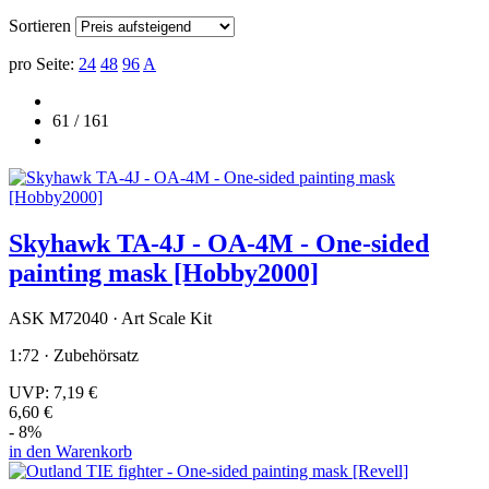
Sortieren
pro Seite:
24
48
96
A
61 / 161
Skyhawk TA-4J - OA-4M - One-sided
painting mask [Hobby2000]
ASK M72040 · Art Scale Kit
1:72 · Zubehörsatz
UVP:
7,19 €
6,60 €
- 8%
in den Warenkorb