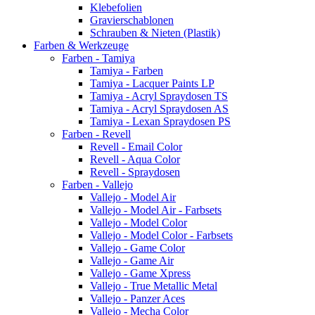
Klebefolien
Gravierschablonen
Schrauben & Nieten (Plastik)
Farben & Werkzeuge
Farben - Tamiya
Tamiya - Farben
Tamiya - Lacquer Paints LP
Tamiya - Acryl Spraydosen TS
Tamiya - Acryl Spraydosen AS
Tamiya - Lexan Spraydosen PS
Farben - Revell
Revell - Email Color
Revell - Aqua Color
Revell - Spraydosen
Farben - Vallejo
Vallejo - Model Air
Vallejo - Model Air - Farbsets
Vallejo - Model Color
Vallejo - Model Color - Farbsets
Vallejo - Game Color
Vallejo - Game Air
Vallejo - Game Xpress
Vallejo - True Metallic Metal
Vallejo - Panzer Aces
Vallejo - Mecha Color