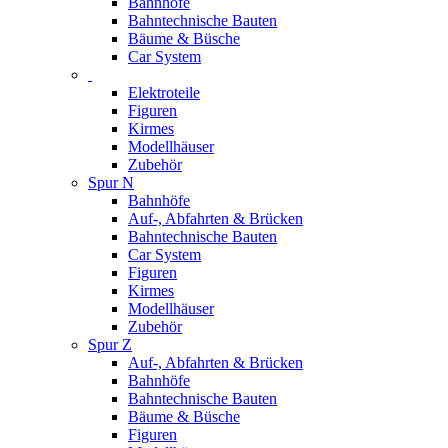
Bahnhöfe
Bahntechnische Bauten
Bäume & Büsche
Car System
Elektroteile
Figuren
Kirmes
Modellhäuser
Zubehör
Spur N
Bahnhöfe
Auf-, Abfahrten & Brücken
Bahntechnische Bauten
Car System
Figuren
Kirmes
Modellhäuser
Zubehör
Spur Z
Auf-, Abfahrten & Brücken
Bahnhöfe
Bahntechnische Bauten
Bäume & Büsche
Figuren