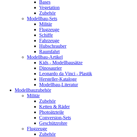
Bases
Vegetation
Zubehör
Modellbau-Sets
Militär
Flugzeuge
Schiffe
Fahrzeuge
Hubschrauber
Raumfahrt
Modellbau-Artikel
Kids - Modellbausätze
Dinosaurier
Leonardo da Vinci - Plastik
Hersteller-Kataloge
Modellbau-Literatur
Modellbauzubehör
Militär
Zubehör
Ketten & Räder
Photoätzteile
Conversion-Sets
Geschützrohre
Flugzeuge
Zubehör