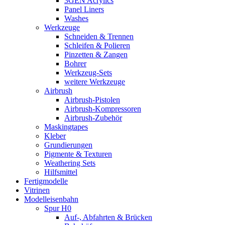
3GEN Acrylics
Panel Liners
Washes
Werkzeuge
Schneiden & Trennen
Schleifen & Polieren
Pinzetten & Zangen
Bohrer
Werkzeug-Sets
weitere Werkzeuge
Airbrush
Airbrush-Pistolen
Airbrush-Kompressoren
Airbrush-Zubehör
Maskingtapes
Kleber
Grundierungen
Pigmente & Texturen
Weathering Sets
Hilfsmittel
Fertigmodelle
Vitrinen
Modelleisenbahn
Spur H0
Auf-, Abfahrten & Brücken