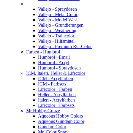
Vallejo - Spraydosen
Vallejo - Metal Color
Vallejo - Model Wash
Vallejo - Grundierungen
Vallejo - Weathering
Vallejo - Traincolor
Vallejo - Hilfsmittel
Vallejo - Premium RC-Color
Farben - Humbrol
Humbrol - Email
Humbrol - Acryl
Humbrol - Spraydosen
ICM, Italeri, Heller & Lifecolor
ICM - Acrylfarben
ICM - Farbsets
Lifecolor - Farben
Heller - Acrylfarben
Italeri - Acrylfarben
Lifecolor - Farbsets
Mr Hobby-Gunze
Aqueous Hobby Colors
Aqueous Gundam Color
Gundam Color
Mr. Color Spray