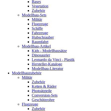
Bases
Vegetation
Zubehör
Modellbau-Sets
Militär
Flugzeuge
Schiffe
Fahrzeuge
Hubschrauber
Raumfahrt
Modellbau-Artikel
Kids - Modellbausätze
Dinosaurier
Leonardo da Vinci - Plastik
Hersteller-Kataloge
Modellbau-Literatur
Modellbauzubehör
Militär
Zubehör
Ketten & Räder
Photoätzteile
Conversion-Sets
Geschützrohre
Flugzeuge
Zubehör