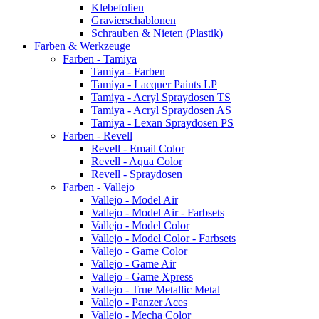
Klebefolien
Gravierschablonen
Schrauben & Nieten (Plastik)
Farben & Werkzeuge
Farben - Tamiya
Tamiya - Farben
Tamiya - Lacquer Paints LP
Tamiya - Acryl Spraydosen TS
Tamiya - Acryl Spraydosen AS
Tamiya - Lexan Spraydosen PS
Farben - Revell
Revell - Email Color
Revell - Aqua Color
Revell - Spraydosen
Farben - Vallejo
Vallejo - Model Air
Vallejo - Model Air - Farbsets
Vallejo - Model Color
Vallejo - Model Color - Farbsets
Vallejo - Game Color
Vallejo - Game Air
Vallejo - Game Xpress
Vallejo - True Metallic Metal
Vallejo - Panzer Aces
Vallejo - Mecha Color