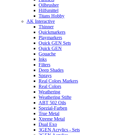
Oilbrusher
Hilfsmittel
Titans Hobby
AK Interactive
Thinner
Quickmarkers
Playmarkers
Quick GEN Sets
Quick GEN
Gouache
Inks
Filters
Deep Shades
Sprays
Real Colors Markers
Real Colors
Weathering
Weathering Stifte
ABT 502 Oils
Spezial-Farben
True Metal
Xtreme Metal
Dual Exo
3GEN Acrylics - Sets