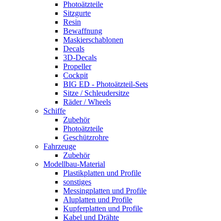
Photoätzteile
Sitzgurte
Resin
Bewaffnung
Maskierschablonen
Decals
3D-Decals
Propeller
Cockpit
BIG ED - Photoätzteil-Sets
Sitze / Schleudersitze
Räder / Wheels
Schiffe
Zubehör
Photoätzteile
Geschützrohre
Fahrzeuge
Zubehör
Modellbau-Material
Plastikplatten und Profile
sonstiges
Messingplatten und Profile
Aluplatten und Profile
Kupferplatten und Profile
Kabel und Drähte