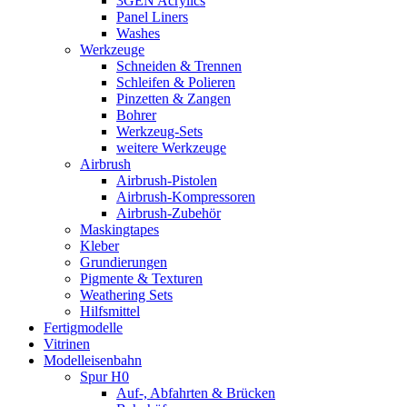
3GEN Acrylics
Panel Liners
Washes
Werkzeuge
Schneiden & Trennen
Schleifen & Polieren
Pinzetten & Zangen
Bohrer
Werkzeug-Sets
weitere Werkzeuge
Airbrush
Airbrush-Pistolen
Airbrush-Kompressoren
Airbrush-Zubehör
Maskingtapes
Kleber
Grundierungen
Pigmente & Texturen
Weathering Sets
Hilfsmittel
Fertigmodelle
Vitrinen
Modelleisenbahn
Spur H0
Auf-, Abfahrten & Brücken