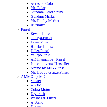
Acrysion Color
Mr. Color
Gundam Color Spray
Gundam Marker
Mr. Hobby Marker
Hilfsmittel
Pinsel
Revell-Pinsel
Tamiya-Pinsel
Italeri-Pinsel
Humbrol-Pinsel
Faller-Pinsel
Vallejo-Pinsel
AK Interactive - Pinsel
Pinsel - diverse Hersteller
Ammo by MIG -Pinsel
Mr. Hobby-Gunze Pinsel
AMMO by MIG
Shader
ATOM
Cobra Motor
Drybrush
Washes & Filters
A-Stand
Farbsets