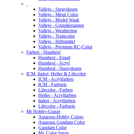
Vallejo - Spraydosen
Vallejo - Metal Color
Vallejo - Model Wash
Vallejo - Grundierungen
Vallejo - Weathering
Vallejo - Traincolor
Vallejo - Hilfsmittel
Vallejo - Premium RC-Color
Farben - Humbrol
Humbrol - Email
Humbrol - Acryl
Humbrol - Spraydosen
ICM, Italeri, Heller & Lifecolor
ICM - Acrylfarben
ICM - Farbsets
Lifecolor - Farben
Heller - Acrylfarben
Italeri - Acrylfarben
Lifecolor - Farbsets
Mr Hobby-Gunze
Aqueous Hobby Colors
Aqueous Gundam Color
Gundam Color
Mr. Color Spray