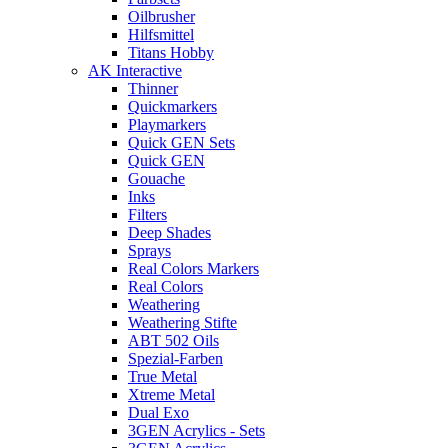
Oilbrusher
Hilfsmittel
Titans Hobby
AK Interactive
Thinner
Quickmarkers
Playmarkers
Quick GEN Sets
Quick GEN
Gouache
Inks
Filters
Deep Shades
Sprays
Real Colors Markers
Real Colors
Weathering
Weathering Stifte
ABT 502 Oils
Spezial-Farben
True Metal
Xtreme Metal
Dual Exo
3GEN Acrylics - Sets