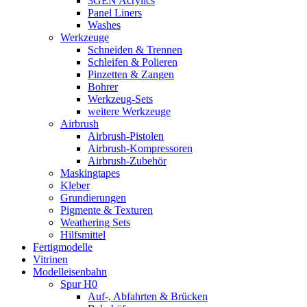
3GEN Acrylics
Panel Liners
Washes
Werkzeuge
Schneiden & Trennen
Schleifen & Polieren
Pinzetten & Zangen
Bohrer
Werkzeug-Sets
weitere Werkzeuge
Airbrush
Airbrush-Pistolen
Airbrush-Kompressoren
Airbrush-Zubehör
Maskingtapes
Kleber
Grundierungen
Pigmente & Texturen
Weathering Sets
Hilfsmittel
Fertigmodelle
Vitrinen
Modelleisenbahn
Spur H0
Auf-, Abfahrten & Brücken