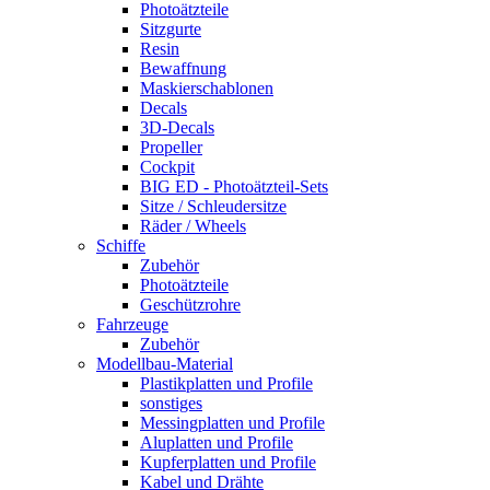
Photoätzteile
Sitzgurte
Resin
Bewaffnung
Maskierschablonen
Decals
3D-Decals
Propeller
Cockpit
BIG ED - Photoätzteil-Sets
Sitze / Schleudersitze
Räder / Wheels
Schiffe
Zubehör
Photoätzteile
Geschützrohre
Fahrzeuge
Zubehör
Modellbau-Material
Plastikplatten und Profile
sonstiges
Messingplatten und Profile
Aluplatten und Profile
Kupferplatten und Profile
Kabel und Drähte