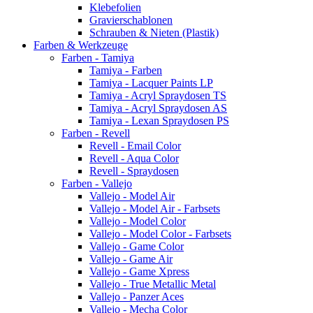
Klebefolien
Gravierschablonen
Schrauben & Nieten (Plastik)
Farben & Werkzeuge
Farben - Tamiya
Tamiya - Farben
Tamiya - Lacquer Paints LP
Tamiya - Acryl Spraydosen TS
Tamiya - Acryl Spraydosen AS
Tamiya - Lexan Spraydosen PS
Farben - Revell
Revell - Email Color
Revell - Aqua Color
Revell - Spraydosen
Farben - Vallejo
Vallejo - Model Air
Vallejo - Model Air - Farbsets
Vallejo - Model Color
Vallejo - Model Color - Farbsets
Vallejo - Game Color
Vallejo - Game Air
Vallejo - Game Xpress
Vallejo - True Metallic Metal
Vallejo - Panzer Aces
Vallejo - Mecha Color