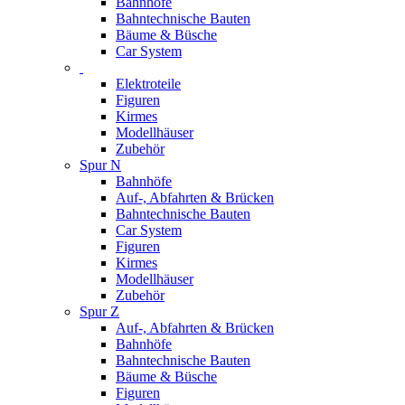
Bahnhöfe
Bahntechnische Bauten
Bäume & Büsche
Car System
Elektroteile
Figuren
Kirmes
Modellhäuser
Zubehör
Spur N
Bahnhöfe
Auf-, Abfahrten & Brücken
Bahntechnische Bauten
Car System
Figuren
Kirmes
Modellhäuser
Zubehör
Spur Z
Auf-, Abfahrten & Brücken
Bahnhöfe
Bahntechnische Bauten
Bäume & Büsche
Figuren