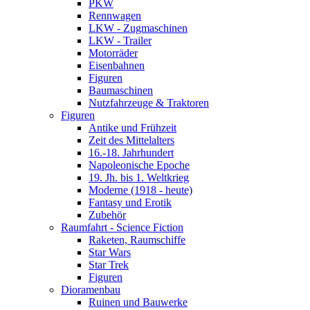
PKW
Rennwagen
LKW - Zugmaschinen
LKW - Trailer
Motorräder
Eisenbahnen
Figuren
Baumaschinen
Nutzfahrzeuge & Traktoren
Figuren
Antike und Frühzeit
Zeit des Mittelalters
16.-18. Jahrhundert
Napoleonische Epoche
19. Jh. bis 1. Weltkrieg
Moderne (1918 - heute)
Fantasy und Erotik
Zubehör
Raumfahrt - Science Fiction
Raketen, Raumschiffe
Star Wars
Star Trek
Figuren
Dioramenbau
Ruinen und Bauwerke