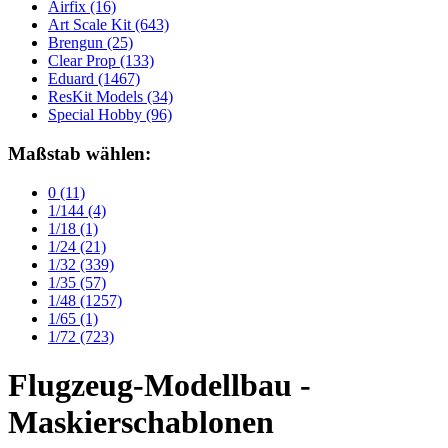
Airfix
(16)
Art Scale Kit
(643)
Brengun
(25)
Clear Prop
(133)
Eduard
(1467)
ResKit Models
(34)
Special Hobby
(96)
Maßstab wählen:
0
(11)
1/144
(4)
1/18
(1)
1/24
(21)
1/32
(339)
1/35
(57)
1/48
(1257)
1/65
(1)
1/72
(723)
Flugzeug-Modellbau -
Maskierschablonen