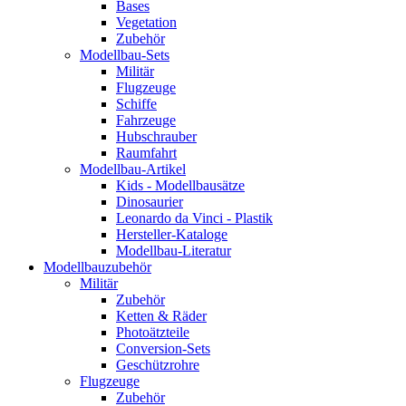
Bases
Vegetation
Zubehör
Modellbau-Sets
Militär
Flugzeuge
Schiffe
Fahrzeuge
Hubschrauber
Raumfahrt
Modellbau-Artikel
Kids - Modellbausätze
Dinosaurier
Leonardo da Vinci - Plastik
Hersteller-Kataloge
Modellbau-Literatur
Modellbauzubehör
Militär
Zubehör
Ketten & Räder
Photoätzteile
Conversion-Sets
Geschützrohre
Flugzeuge
Zubehör