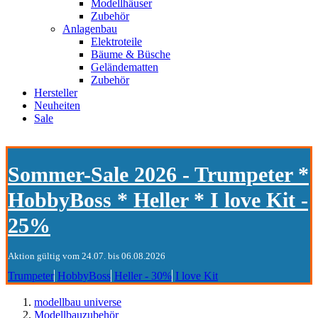
Modellhäuser
Zubehör
Anlagenbau
Elektroteile
Bäume & Büsche
Geländematten
Zubehör
Hersteller
Neuheiten
Sale
Sommer-Sale 2026 - Trumpeter *
HobbyBoss * Heller * I love Kit -
25%
Aktion gültig vom 24.07. bis 06.08.2026
Trumpeter
HobbyBoss
Heller - 30%
I love Kit
modellbau universe
Modellbauzubehör