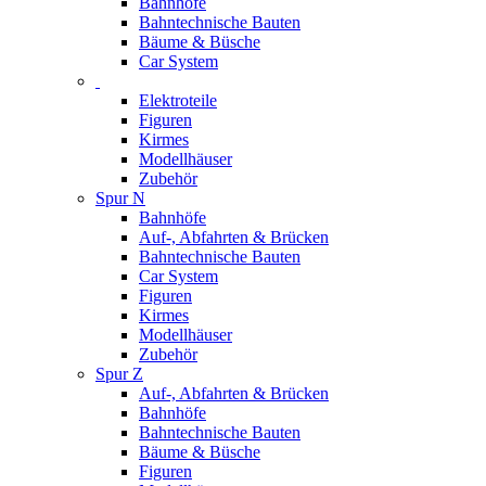
Bahnhöfe
Bahntechnische Bauten
Bäume & Büsche
Car System
Elektroteile
Figuren
Kirmes
Modellhäuser
Zubehör
Spur N
Bahnhöfe
Auf-, Abfahrten & Brücken
Bahntechnische Bauten
Car System
Figuren
Kirmes
Modellhäuser
Zubehör
Spur Z
Auf-, Abfahrten & Brücken
Bahnhöfe
Bahntechnische Bauten
Bäume & Büsche
Figuren