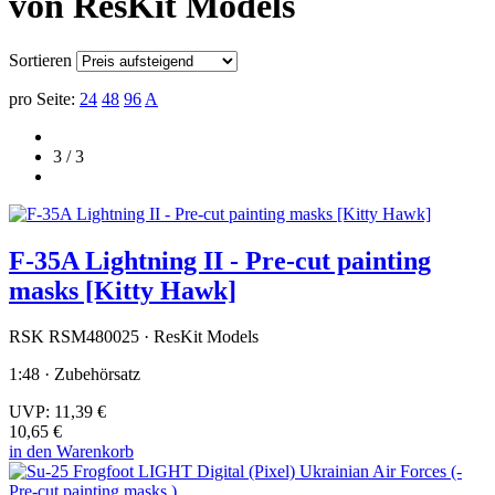
von ResKit Models
Sortieren
pro Seite:
24
48
96
A
3 / 3
F-35A Lightning II - Pre-cut painting
masks [Kitty Hawk]
RSK RSM480025 · ResKit Models
1:48 · Zubehörsatz
UVP:
11,39 €
10,65 €
in den Warenkorb