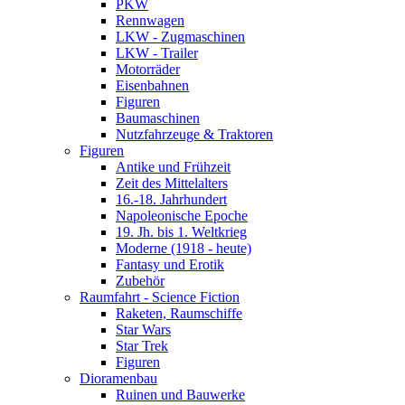
PKW
Rennwagen
LKW - Zugmaschinen
LKW - Trailer
Motorräder
Eisenbahnen
Figuren
Baumaschinen
Nutzfahrzeuge & Traktoren
Figuren
Antike und Frühzeit
Zeit des Mittelalters
16.-18. Jahrhundert
Napoleonische Epoche
19. Jh. bis 1. Weltkrieg
Moderne (1918 - heute)
Fantasy und Erotik
Zubehör
Raumfahrt - Science Fiction
Raketen, Raumschiffe
Star Wars
Star Trek
Figuren
Dioramenbau
Ruinen und Bauwerke