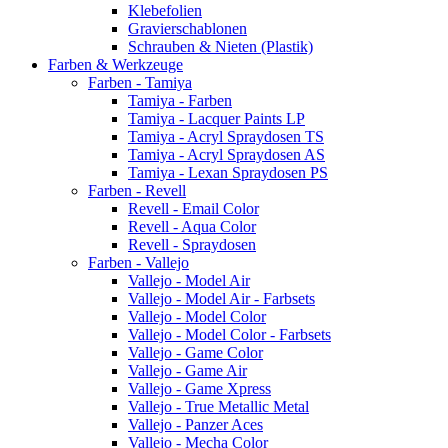
Klebefolien
Gravierschablonen
Schrauben & Nieten (Plastik)
Farben & Werkzeuge
Farben - Tamiya
Tamiya - Farben
Tamiya - Lacquer Paints LP
Tamiya - Acryl Spraydosen TS
Tamiya - Acryl Spraydosen AS
Tamiya - Lexan Spraydosen PS
Farben - Revell
Revell - Email Color
Revell - Aqua Color
Revell - Spraydosen
Farben - Vallejo
Vallejo - Model Air
Vallejo - Model Air - Farbsets
Vallejo - Model Color
Vallejo - Model Color - Farbsets
Vallejo - Game Color
Vallejo - Game Air
Vallejo - Game Xpress
Vallejo - True Metallic Metal
Vallejo - Panzer Aces
Vallejo - Mecha Color