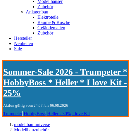
Modellhäuser
Zubehör
Anlagenbau
Elektroteile
Bäume & Büsche
Geländematten
Zubehör
Hersteller
Neuheiten
Sale
Sommer-Sale 2026 - Trumpeter *
HobbyBoss * Heller * I love Kit -
25%
Aktion gültig vom 24.07. bis 06.08.2026
Trumpeter
HobbyBoss
Heller - 30%
I love Kit
modellbau universe
Modellbauzubehör