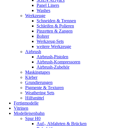
3GEN Acrylics
Panel Liners
Washes
Werkzeuge
Schneiden & Trennen
Schleifen & Polieren
Pinzetten & Zangen
Bohrer
Werkzeug-Sets
weitere Werkzeuge
Airbrush
Airbrush-Pistolen
Airbrush-Kompressoren
Airbrush-Zubehör
Maskingtapes
Kleber
Grundierungen
Pigmente & Texturen
Weathering Sets
Hilfsmittel
Fertigmodelle
Vitrinen
Modelleisenbahn
Spur H0
Auf-, Abfahrten & Brücken