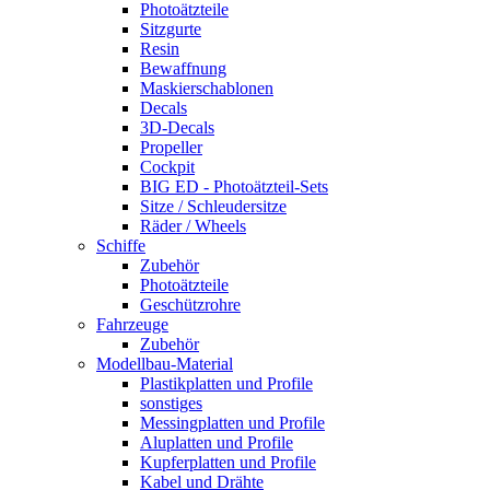
Photoätzteile
Sitzgurte
Resin
Bewaffnung
Maskierschablonen
Decals
3D-Decals
Propeller
Cockpit
BIG ED - Photoätzteil-Sets
Sitze / Schleudersitze
Räder / Wheels
Schiffe
Zubehör
Photoätzteile
Geschützrohre
Fahrzeuge
Zubehör
Modellbau-Material
Plastikplatten und Profile
sonstiges
Messingplatten und Profile
Aluplatten und Profile
Kupferplatten und Profile
Kabel und Drähte