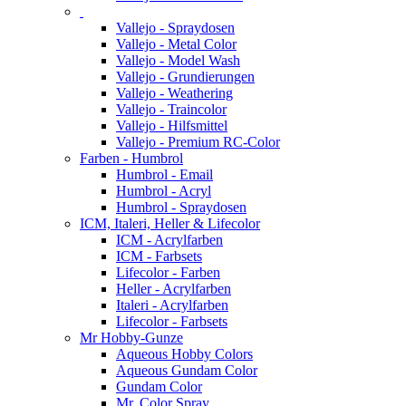
Vallejo - Spraydosen
Vallejo - Metal Color
Vallejo - Model Wash
Vallejo - Grundierungen
Vallejo - Weathering
Vallejo - Traincolor
Vallejo - Hilfsmittel
Vallejo - Premium RC-Color
Farben - Humbrol
Humbrol - Email
Humbrol - Acryl
Humbrol - Spraydosen
ICM, Italeri, Heller & Lifecolor
ICM - Acrylfarben
ICM - Farbsets
Lifecolor - Farben
Heller - Acrylfarben
Italeri - Acrylfarben
Lifecolor - Farbsets
Mr Hobby-Gunze
Aqueous Hobby Colors
Aqueous Gundam Color
Gundam Color
Mr. Color Spray