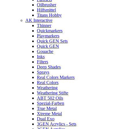
Oilbrusher
Hilfsmittel
Titans Hobby
AK Interactive
Thinner
Quickmarkers
Playmarkers
Quick GEN Sets
Quick GEN
Gouache
Inks
Filters
Deep Shades
Sprays
Real Colors Markers
Real Colors
Weathering
Weathering Stifte
ABT 502 Oils
Spezial-Farben
True Metal
Xtreme Metal
Dual Exo
3GEN Acrylics - Sets