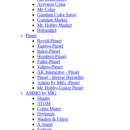
Acrysion Color
Mr. Color
Gundam Color Spray
Gundam Marker
Mr. Hobby Marker
Hilfsmittel
Pinsel
Revell-Pinsel
Tamiya-Pinsel
Italeri-Pinsel
Humbrol-Pinsel
Faller-Pinsel
Vallejo-Pinsel
AK Interactive - Pinsel
Pinsel - diverse Hersteller
Ammo by MIG -Pinsel
Mr. Hobby-Gunze Pinsel
AMMO by MIG
Shader
ATOM
Cobra Motor
Drybrush
Washes & Filters
A-Stand
Farbsets