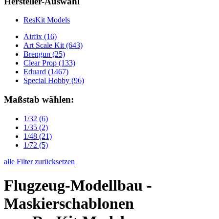
Hersteller-Auswahl
ResKit Models
Airfix
(16)
Art Scale Kit
(643)
Brengun
(25)
Clear Prop
(133)
Eduard
(1467)
Special Hobby
(96)
Maßstab wählen:
1/32
(6)
1/35
(2)
1/48
(21)
1/72
(5)
alle Filter zurücksetzen
Flugzeug-Modellbau -
Maskierschablonen