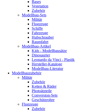
Bases
Vegetation
Zubehör
Modellbau-Sets
Militär
Flugzeuge
Schiffe
Fahrzeuge
Hubschrauber
Raumfahrt
Modellbau-Artikel
Kids - Modellbausätze
Dinosaurier
Leonardo da Vinci - Plastik
Hersteller-Kataloge
Modellbau-Literatur
Modellbauzubehör
Militär
Zubehör
Ketten & Räder
Photoätzteile
Conversion-Sets
Geschützrohre
Flugzeuge
Zubehör