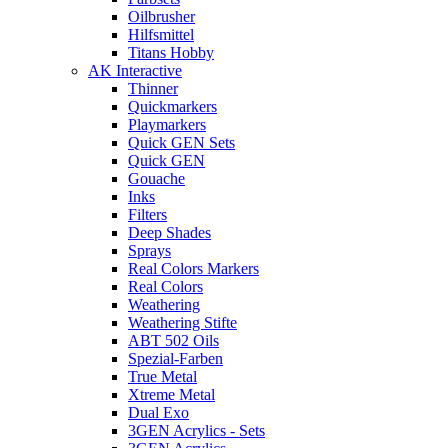
Oilbrusher
Hilfsmittel
Titans Hobby
AK Interactive
Thinner
Quickmarkers
Playmarkers
Quick GEN Sets
Quick GEN
Gouache
Inks
Filters
Deep Shades
Sprays
Real Colors Markers
Real Colors
Weathering
Weathering Stifte
ABT 502 Oils
Spezial-Farben
True Metal
Xtreme Metal
Dual Exo
3GEN Acrylics - Sets