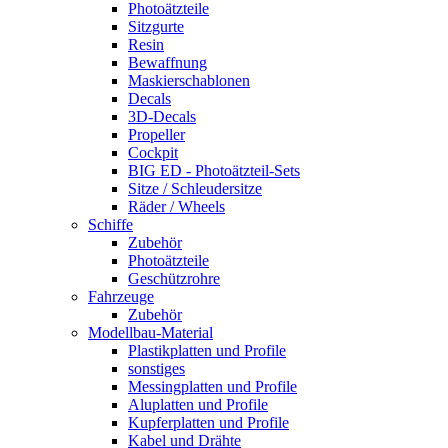
Photoätzteile
Sitzgurte
Resin
Bewaffnung
Maskierschablonen
Decals
3D-Decals
Propeller
Cockpit
BIG ED - Photoätzteil-Sets
Sitze / Schleudersitze
Räder / Wheels
Schiffe
Zubehör
Photoätzteile
Geschützrohre
Fahrzeuge
Zubehör
Modellbau-Material
Plastikplatten und Profile
sonstiges
Messingplatten und Profile
Aluplatten und Profile
Kupferplatten und Profile
Kabel und Drähte