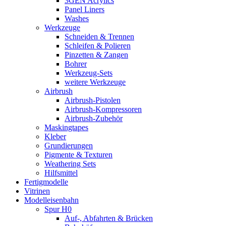
3GEN Acrylics
Panel Liners
Washes
Werkzeuge
Schneiden & Trennen
Schleifen & Polieren
Pinzetten & Zangen
Bohrer
Werkzeug-Sets
weitere Werkzeuge
Airbrush
Airbrush-Pistolen
Airbrush-Kompressoren
Airbrush-Zubehör
Maskingtapes
Kleber
Grundierungen
Pigmente & Texturen
Weathering Sets
Hilfsmittel
Fertigmodelle
Vitrinen
Modelleisenbahn
Spur H0
Auf-, Abfahrten & Brücken