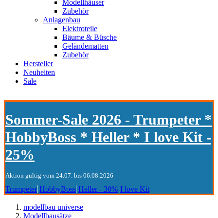
Modellhäuser
Zubehör
Anlagenbau
Elektroteile
Bäume & Büsche
Geländematten
Zubehör
Hersteller
Neuheiten
Sale
Sommer-Sale 2026 - Trumpeter *
HobbyBoss * Heller * I love Kit -
25%
Aktion gültig vom 24.07. bis 06.08.2026
Trumpeter
HobbyBoss
Heller - 30%
I love Kit
modellbau universe
Modellbausätze