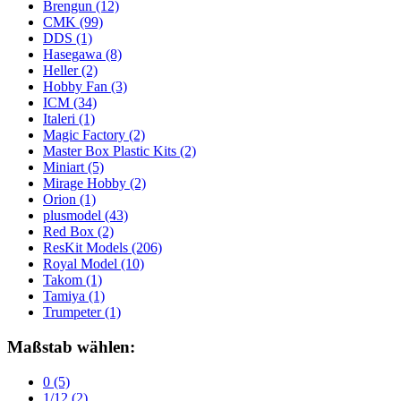
Brengun
(12)
CMK
(99)
DDS
(1)
Hasegawa
(8)
Heller
(2)
Hobby Fan
(3)
ICM
(34)
Italeri
(1)
Magic Factory
(2)
Master Box Plastic Kits
(2)
Miniart
(5)
Mirage Hobby
(2)
Orion
(1)
plusmodel
(43)
Red Box
(2)
ResKit Models
(206)
Royal Model
(10)
Takom
(1)
Tamiya
(1)
Trumpeter
(1)
Maßstab wählen:
0
(5)
1/12
(2)