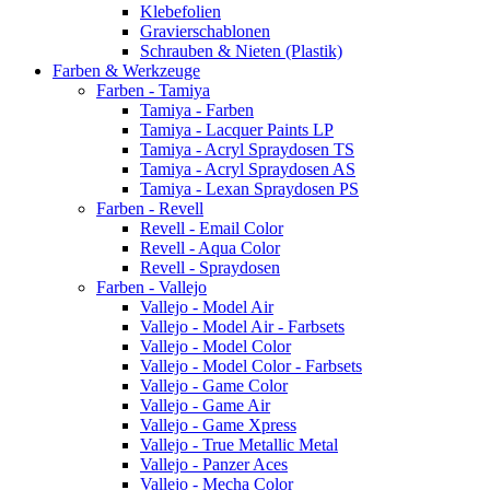
Klebefolien
Gravierschablonen
Schrauben & Nieten (Plastik)
Farben & Werkzeuge
Farben - Tamiya
Tamiya - Farben
Tamiya - Lacquer Paints LP
Tamiya - Acryl Spraydosen TS
Tamiya - Acryl Spraydosen AS
Tamiya - Lexan Spraydosen PS
Farben - Revell
Revell - Email Color
Revell - Aqua Color
Revell - Spraydosen
Farben - Vallejo
Vallejo - Model Air
Vallejo - Model Air - Farbsets
Vallejo - Model Color
Vallejo - Model Color - Farbsets
Vallejo - Game Color
Vallejo - Game Air
Vallejo - Game Xpress
Vallejo - True Metallic Metal
Vallejo - Panzer Aces
Vallejo - Mecha Color