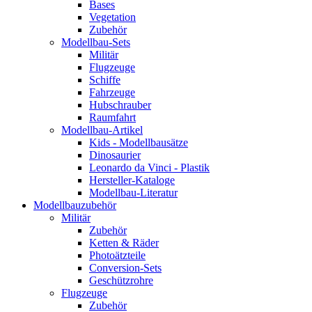
Bases
Vegetation
Zubehör
Modellbau-Sets
Militär
Flugzeuge
Schiffe
Fahrzeuge
Hubschrauber
Raumfahrt
Modellbau-Artikel
Kids - Modellbausätze
Dinosaurier
Leonardo da Vinci - Plastik
Hersteller-Kataloge
Modellbau-Literatur
Modellbauzubehör
Militär
Zubehör
Ketten & Räder
Photoätzteile
Conversion-Sets
Geschützrohre
Flugzeuge
Zubehör