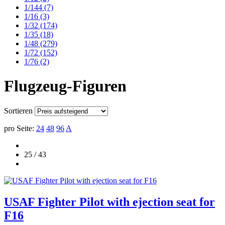
1/144
(7)
1/16
(3)
1/32
(174)
1/35
(18)
1/48
(279)
1/72
(152)
1/76
(2)
Flugzeug-Figuren
Sortieren
pro Seite:
24
48
96
A
25 / 43
USAF Fighter Pilot with ejection seat for
F16