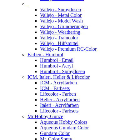
Vallejo - Spraydosen
Vallejo - Metal Color
Vallejo - Model Wash
Vallejo - Grundierungen
Vallejo - Weathering
Vallejo - Traincolor
Vallejo - Hilfsmittel
Vallejo - Premium RC-Color
Farben - Humbrol
Humbrol - Email
Humbrol - Acryl
Humbrol - Spraydosen
ICM, Italeri, Heller & Lifecolor
ICM - Acrylfarben
ICM - Farbsets
Lifecolor - Farben
Heller - Acrylfarben
Italeri - Acrylfarben
Lifecolor - Farbsets
Mr Hobby-Gunze
Aqueous Hobby Colors
Aqueous Gundam Color
Gundam Color
Mr. Color Spray