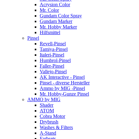
Acrysion Color
Mr. Color
Gundam Color Spray
Gundam Marker
Mr. Hobby Marker
Hilfsmittel
Pinsel
Revell-Pinsel
Tamiya-Pinsel
Italeri-Pinsel
Humbrol-Pinsel
Faller-Pinsel
Vallejo-Pinsel
AK Interactive - Pinsel
Pinsel - diverse Hersteller
Ammo by MIG -Pinsel
Mr. Hobby-Gunze Pinsel
AMMO by MIG
Shader
ATOM
Cobra Motor
Drybrush
Washes & Filters
A-Stand
Farbsets