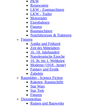
PKW
Rennwagen
LKW - Zugmaschinen
LKW - Trailer
Motorräder
Eisenbahnen
Figuren
Baumaschinen
Nutzfahrzeuge & Traktoren
Figuren
Antike und Frühzeit
Zeit des Mittelalters
16.-18. Jahrhundert
Napoleonische Epoche
19. Jh. bis 1. Weltkrieg
Moderne (1918 - heute)
Fantasy und Erotik
Zubehör
Raumfahrt - Science Fiction
Raketen, Raumschiffe
Star Wars
Star Trek
Figuren
Dioramenbau
Ruinen und Bauwerke