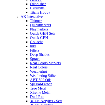
Oilbrusher
Hilfsmittel
Titans Hobby
AK Interactive
Thinner
Quickmarkers
Playmarkers
Quick GEN Sets
Quick GEN
Gouache
Inks
Filters
Deep Shades
Sprays
Real Colors Markers
Real Colors
Weathering
Weathering Stifte
ABT 502 Oils
Spezial-Farben
True Metal
Xtreme Metal
Dual Exo
3GEN Acrylics - Sets