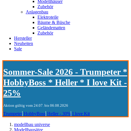
Modellhäuser
Zubehör
Anlagenbau
Elektroteile
Bäume & Büsche
Geländematten
Zubehör
Hersteller
Neuheiten
Sale
Sommer-Sale 2026 - Trumpeter *
HobbyBoss * Heller * I love Kit -
25%
Aktion gültig vom 24.07. bis 06.08.2026
Trumpeter
HobbyBoss
Heller - 30%
I love Kit
modellbau universe
Modellbausätze