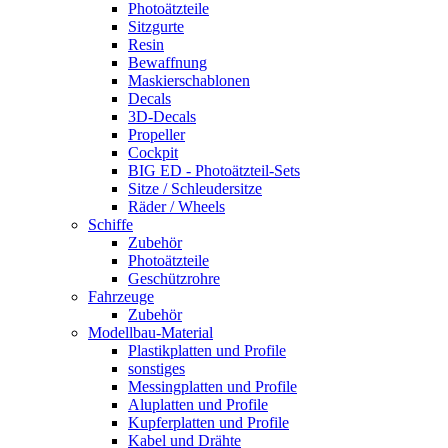
Photoätzteile
Sitzgurte
Resin
Bewaffnung
Maskierschablonen
Decals
3D-Decals
Propeller
Cockpit
BIG ED - Photoätzteil-Sets
Sitze / Schleudersitze
Räder / Wheels
Schiffe
Zubehör
Photoätzteile
Geschützrohre
Fahrzeuge
Zubehör
Modellbau-Material
Plastikplatten und Profile
sonstiges
Messingplatten und Profile
Aluplatten und Profile
Kupferplatten und Profile
Kabel und Drähte