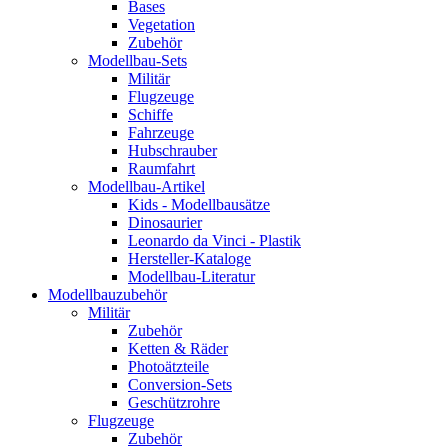
Bases
Vegetation
Zubehör
Modellbau-Sets
Militär
Flugzeuge
Schiffe
Fahrzeuge
Hubschrauber
Raumfahrt
Modellbau-Artikel
Kids - Modellbausätze
Dinosaurier
Leonardo da Vinci - Plastik
Hersteller-Kataloge
Modellbau-Literatur
Modellbauzubehör
Militär
Zubehör
Ketten & Räder
Photoätzteile
Conversion-Sets
Geschützrohre
Flugzeuge
Zubehör