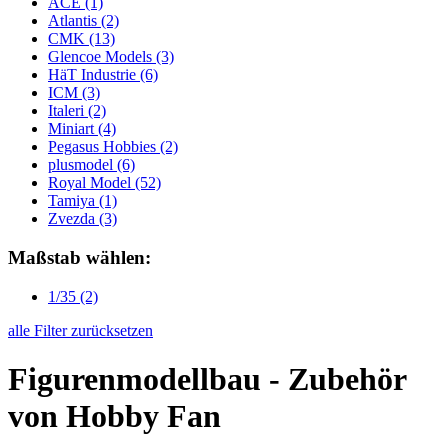
ACE
(1)
Atlantis
(2)
CMK
(13)
Glencoe Models
(3)
HäT Industrie
(6)
ICM
(3)
Italeri
(2)
Miniart
(4)
Pegasus Hobbies
(2)
plusmodel
(6)
Royal Model
(52)
Tamiya
(1)
Zvezda
(3)
Maßstab wählen:
1/35
(2)
alle Filter zurücksetzen
Figurenmodellbau - Zubehör
von Hobby Fan