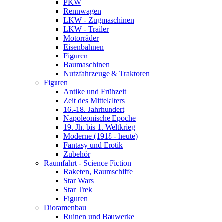
PKW
Rennwagen
LKW - Zugmaschinen
LKW - Trailer
Motorräder
Eisenbahnen
Figuren
Baumaschinen
Nutzfahrzeuge & Traktoren
Figuren
Antike und Frühzeit
Zeit des Mittelalters
16.-18. Jahrhundert
Napoleonische Epoche
19. Jh. bis 1. Weltkrieg
Moderne (1918 - heute)
Fantasy und Erotik
Zubehör
Raumfahrt - Science Fiction
Raketen, Raumschiffe
Star Wars
Star Trek
Figuren
Dioramenbau
Ruinen und Bauwerke