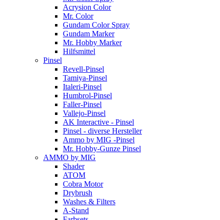
Acrysion Color
Mr. Color
Gundam Color Spray
Gundam Marker
Mr. Hobby Marker
Hilfsmittel
Pinsel
Revell-Pinsel
Tamiya-Pinsel
Italeri-Pinsel
Humbrol-Pinsel
Faller-Pinsel
Vallejo-Pinsel
AK Interactive - Pinsel
Pinsel - diverse Hersteller
Ammo by MIG -Pinsel
Mr. Hobby-Gunze Pinsel
AMMO by MIG
Shader
ATOM
Cobra Motor
Drybrush
Washes & Filters
A-Stand
Farbsets