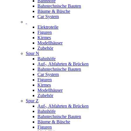
Bahnhöfe
Bahntechnische Bauten
Bäume & Büsche
Car System
Elektroteile
Figuren
Kirmes
Modellhäuser
Zubehör
Spur N
Bahnhöfe
Auf-, Abfahrten & Brücken
Bahntechnische Bauten
Car System
Figuren
Kirmes
Modellhäuser
Zubehör
Spur Z
Auf-, Abfahrten & Brücken
Bahnhöfe
Bahntechnische Bauten
Bäume & Büsche
Figuren