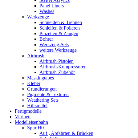
3GEN Acrylics
Panel Liners
Washes
Werkzeuge
Schneiden & Trennen
Schleifen & Polieren
Pinzetten & Zangen
Bohrer
Werkzeug-Sets
weitere Werkzeuge
Airbrush
Airbrush-Pistolen
Airbrush-Kompressoren
Airbrush-Zubehör
Maskingtapes
Kleber
Grundierungen
Pigmente & Texturen
Weathering Sets
Hilfsmittel
Fertigmodelle
Vitrinen
Modelleisenbahn
Spur H0
Auf-, Abfahrten & Brücken