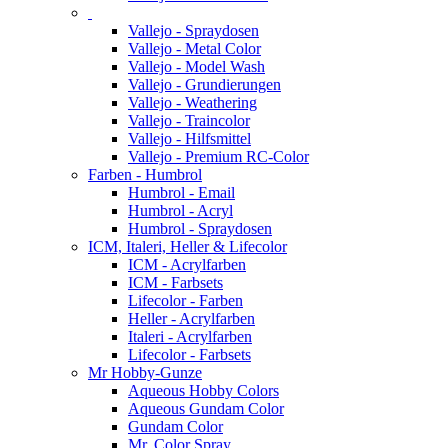
Vallejo - Spraydosen
Vallejo - Metal Color
Vallejo - Model Wash
Vallejo - Grundierungen
Vallejo - Weathering
Vallejo - Traincolor
Vallejo - Hilfsmittel
Vallejo - Premium RC-Color
Farben - Humbrol
Humbrol - Email
Humbrol - Acryl
Humbrol - Spraydosen
ICM, Italeri, Heller & Lifecolor
ICM - Acrylfarben
ICM - Farbsets
Lifecolor - Farben
Heller - Acrylfarben
Italeri - Acrylfarben
Lifecolor - Farbsets
Mr Hobby-Gunze
Aqueous Hobby Colors
Aqueous Gundam Color
Gundam Color
Mr. Color Spray