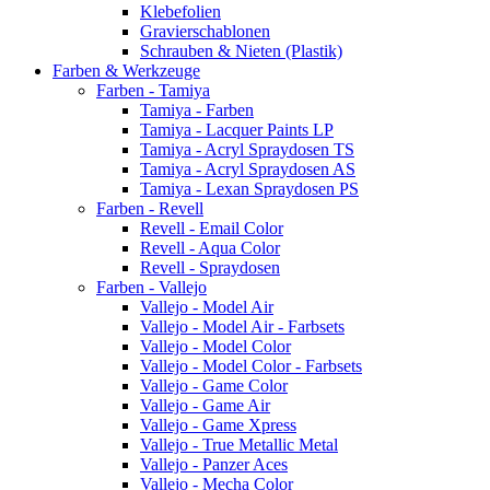
Klebefolien
Gravierschablonen
Schrauben & Nieten (Plastik)
Farben & Werkzeuge
Farben - Tamiya
Tamiya - Farben
Tamiya - Lacquer Paints LP
Tamiya - Acryl Spraydosen TS
Tamiya - Acryl Spraydosen AS
Tamiya - Lexan Spraydosen PS
Farben - Revell
Revell - Email Color
Revell - Aqua Color
Revell - Spraydosen
Farben - Vallejo
Vallejo - Model Air
Vallejo - Model Air - Farbsets
Vallejo - Model Color
Vallejo - Model Color - Farbsets
Vallejo - Game Color
Vallejo - Game Air
Vallejo - Game Xpress
Vallejo - True Metallic Metal
Vallejo - Panzer Aces
Vallejo - Mecha Color