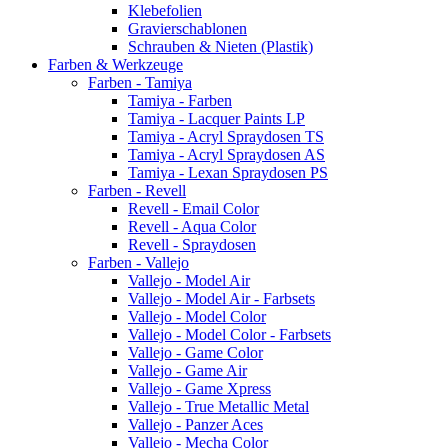
Klebefolien
Gravierschablonen
Schrauben & Nieten (Plastik)
Farben & Werkzeuge
Farben - Tamiya
Tamiya - Farben
Tamiya - Lacquer Paints LP
Tamiya - Acryl Spraydosen TS
Tamiya - Acryl Spraydosen AS
Tamiya - Lexan Spraydosen PS
Farben - Revell
Revell - Email Color
Revell - Aqua Color
Revell - Spraydosen
Farben - Vallejo
Vallejo - Model Air
Vallejo - Model Air - Farbsets
Vallejo - Model Color
Vallejo - Model Color - Farbsets
Vallejo - Game Color
Vallejo - Game Air
Vallejo - Game Xpress
Vallejo - True Metallic Metal
Vallejo - Panzer Aces
Vallejo - Mecha Color