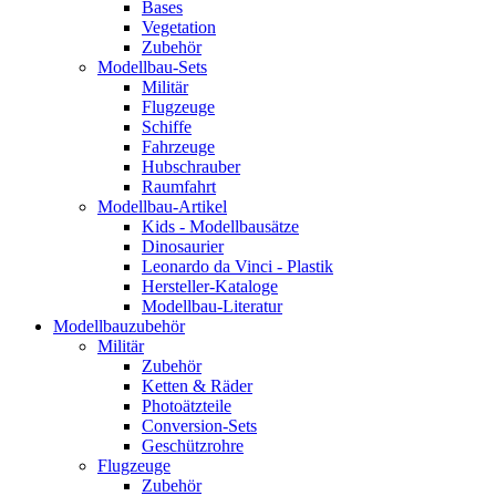
Bases
Vegetation
Zubehör
Modellbau-Sets
Militär
Flugzeuge
Schiffe
Fahrzeuge
Hubschrauber
Raumfahrt
Modellbau-Artikel
Kids - Modellbausätze
Dinosaurier
Leonardo da Vinci - Plastik
Hersteller-Kataloge
Modellbau-Literatur
Modellbauzubehör
Militär
Zubehör
Ketten & Räder
Photoätzteile
Conversion-Sets
Geschützrohre
Flugzeuge
Zubehör