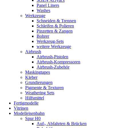
3GEN Acrylics
Panel Liners
Washes
Werkzeuge
Schneiden & Trennen
Schleifen & Polieren
Pinzetten & Zangen
Bohrer
Werkzeug-Sets
weitere Werkzeuge
Airbrush
Airbrush-Pistolen
Airbrush-Kompressoren
Airbrush-Zubehör
Maskingtapes
Kleber
Grundierungen
Pigmente & Texturen
Weathering Sets
Hilfsmittel
Fertigmodelle
Vitrinen
Modelleisenbahn
Spur H0
Auf-, Abfahrten & Brücken