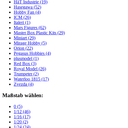
HäT Industrie
(19)
Hasegawa
(52)
Hobby Fan
(4)
ICM
(26)
Italeri
(1)
Mars Figures
(62)
Master Box Plastic Kits
(29)
Miniart
(29)
Mirage Hobby
(5)
Orion
(22)
Pegasus Hobbies
(4)
plusmodel
(1)
Red Box
(3)
Royal Model
(26)
Trumpeter
(2)
Waterloo 1815
(17)
Zvezda
(4)
Maßstab wählen:
0
(5)
1/12
(46)
1/16
(17)
1/20
(2)
1/24
(24)