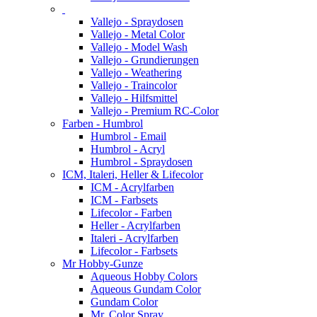
Vallejo - Spraydosen
Vallejo - Metal Color
Vallejo - Model Wash
Vallejo - Grundierungen
Vallejo - Weathering
Vallejo - Traincolor
Vallejo - Hilfsmittel
Vallejo - Premium RC-Color
Farben - Humbrol
Humbrol - Email
Humbrol - Acryl
Humbrol - Spraydosen
ICM, Italeri, Heller & Lifecolor
ICM - Acrylfarben
ICM - Farbsets
Lifecolor - Farben
Heller - Acrylfarben
Italeri - Acrylfarben
Lifecolor - Farbsets
Mr Hobby-Gunze
Aqueous Hobby Colors
Aqueous Gundam Color
Gundam Color
Mr. Color Spray