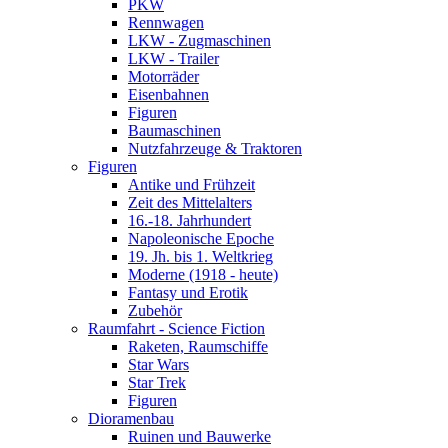
PKW
Rennwagen
LKW - Zugmaschinen
LKW - Trailer
Motorräder
Eisenbahnen
Figuren
Baumaschinen
Nutzfahrzeuge & Traktoren
Figuren
Antike und Frühzeit
Zeit des Mittelalters
16.-18. Jahrhundert
Napoleonische Epoche
19. Jh. bis 1. Weltkrieg
Moderne (1918 - heute)
Fantasy und Erotik
Zubehör
Raumfahrt - Science Fiction
Raketen, Raumschiffe
Star Wars
Star Trek
Figuren
Dioramenbau
Ruinen und Bauwerke