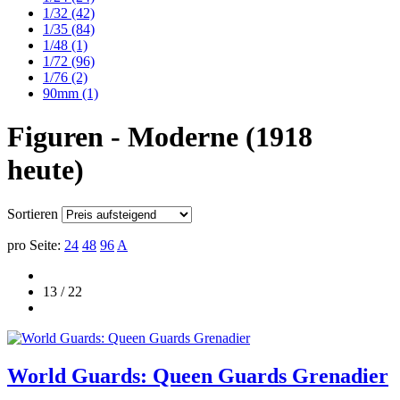
1/32
(42)
1/35
(84)
1/48
(1)
1/72
(96)
1/76
(2)
90mm
(1)
Figuren - Moderne (1918
heute)
Sortieren
pro Seite:
24
48
96
A
13 / 22
World Guards: Queen Guards Grenadier