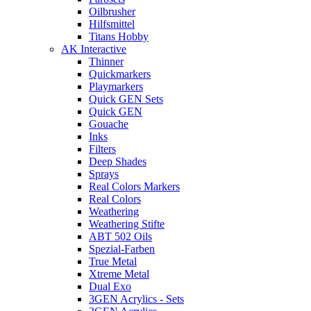
Oilbrusher
Hilfsmittel
Titans Hobby
AK Interactive
Thinner
Quickmarkers
Playmarkers
Quick GEN Sets
Quick GEN
Gouache
Inks
Filters
Deep Shades
Sprays
Real Colors Markers
Real Colors
Weathering
Weathering Stifte
ABT 502 Oils
Spezial-Farben
True Metal
Xtreme Metal
Dual Exo
3GEN Acrylics - Sets