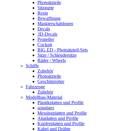
Photoätzteile
Sitzgurte
Resin
Bewaffnung
Maskierschablonen
Decals
3D-Decals
Propeller
Cockpit
BIG ED - Photoätzteil-Sets
Sitze / Schleudersitze
Räder / Wheels
Schiffe
Zubehör
Photoätzteile
Geschützrohre
Fahrzeuge
Zubehör
Modellbau-Material
Plastikplatten und Profile
sonstiges
Messingplatten und Profile
Aluplatten und Profile
Kupferplatten und Profile
Kabel und Drähte