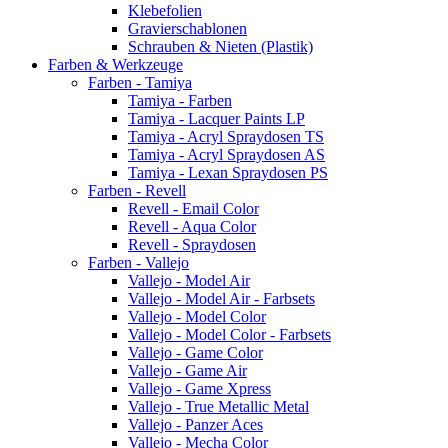
Klebefolien
Gravierschablonen
Schrauben & Nieten (Plastik)
Farben & Werkzeuge
Farben - Tamiya
Tamiya - Farben
Tamiya - Lacquer Paints LP
Tamiya - Acryl Spraydosen TS
Tamiya - Acryl Spraydosen AS
Tamiya - Lexan Spraydosen PS
Farben - Revell
Revell - Email Color
Revell - Aqua Color
Revell - Spraydosen
Farben - Vallejo
Vallejo - Model Air
Vallejo - Model Air - Farbsets
Vallejo - Model Color
Vallejo - Model Color - Farbsets
Vallejo - Game Color
Vallejo - Game Air
Vallejo - Game Xpress
Vallejo - True Metallic Metal
Vallejo - Panzer Aces
Vallejo - Mecha Color