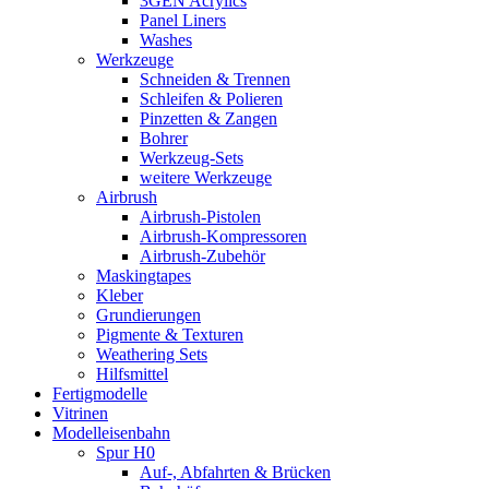
3GEN Acrylics
Panel Liners
Washes
Werkzeuge
Schneiden & Trennen
Schleifen & Polieren
Pinzetten & Zangen
Bohrer
Werkzeug-Sets
weitere Werkzeuge
Airbrush
Airbrush-Pistolen
Airbrush-Kompressoren
Airbrush-Zubehör
Maskingtapes
Kleber
Grundierungen
Pigmente & Texturen
Weathering Sets
Hilfsmittel
Fertigmodelle
Vitrinen
Modelleisenbahn
Spur H0
Auf-, Abfahrten & Brücken