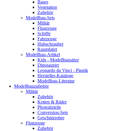
Bases
Vegetation
Zubehör
Modellbau-Sets
Militär
Flugzeuge
Schiffe
Fahrzeuge
Hubschrauber
Raumfahrt
Modellbau-Artikel
Kids - Modellbausätze
Dinosaurier
Leonardo da Vinci - Plastik
Hersteller-Kataloge
Modellbau-Literatur
Modellbauzubehör
Militär
Zubehör
Ketten & Räder
Photoätzteile
Conversion-Sets
Geschützrohre
Flugzeuge
Zubehör