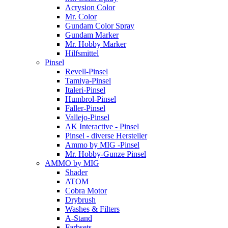
Acrysion Color
Mr. Color
Gundam Color Spray
Gundam Marker
Mr. Hobby Marker
Hilfsmittel
Pinsel
Revell-Pinsel
Tamiya-Pinsel
Italeri-Pinsel
Humbrol-Pinsel
Faller-Pinsel
Vallejo-Pinsel
AK Interactive - Pinsel
Pinsel - diverse Hersteller
Ammo by MIG -Pinsel
Mr. Hobby-Gunze Pinsel
AMMO by MIG
Shader
ATOM
Cobra Motor
Drybrush
Washes & Filters
A-Stand
Farbsets