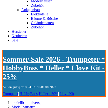
Modellhäuser
Zubehör
Anlagenbau
Elektroteile
Bäume & Büsche
Geländematten
Zubehör
Hersteller
Neuheiten
Sale
Sommer-Sale 2026 - Trumpeter *
HobbyBoss * Heller * I love Kit -
25%
Aktion gültig vom 24.07. bis 06.08.2026
Trumpeter
HobbyBoss
Heller - 30%
I love Kit
modellbau universe
Modellbausätze