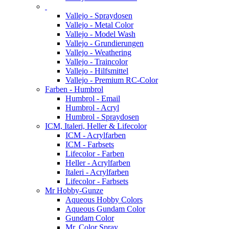
Vallejo - Spraydosen
Vallejo - Metal Color
Vallejo - Model Wash
Vallejo - Grundierungen
Vallejo - Weathering
Vallejo - Traincolor
Vallejo - Hilfsmittel
Vallejo - Premium RC-Color
Farben - Humbrol
Humbrol - Email
Humbrol - Acryl
Humbrol - Spraydosen
ICM, Italeri, Heller & Lifecolor
ICM - Acrylfarben
ICM - Farbsets
Lifecolor - Farben
Heller - Acrylfarben
Italeri - Acrylfarben
Lifecolor - Farbsets
Mr Hobby-Gunze
Aqueous Hobby Colors
Aqueous Gundam Color
Gundam Color
Mr. Color Spray