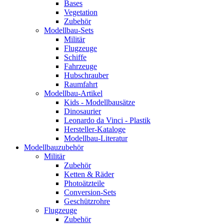
Bases
Vegetation
Zubehör
Modellbau-Sets
Militär
Flugzeuge
Schiffe
Fahrzeuge
Hubschrauber
Raumfahrt
Modellbau-Artikel
Kids - Modellbausätze
Dinosaurier
Leonardo da Vinci - Plastik
Hersteller-Kataloge
Modellbau-Literatur
Modellbauzubehör
Militär
Zubehör
Ketten & Räder
Photoätzteile
Conversion-Sets
Geschützrohre
Flugzeuge
Zubehör