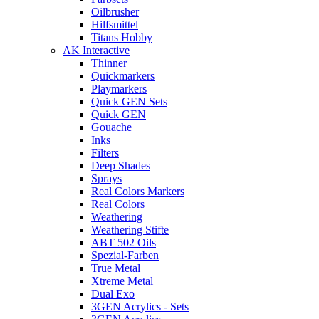
Oilbrusher
Hilfsmittel
Titans Hobby
AK Interactive
Thinner
Quickmarkers
Playmarkers
Quick GEN Sets
Quick GEN
Gouache
Inks
Filters
Deep Shades
Sprays
Real Colors Markers
Real Colors
Weathering
Weathering Stifte
ABT 502 Oils
Spezial-Farben
True Metal
Xtreme Metal
Dual Exo
3GEN Acrylics - Sets