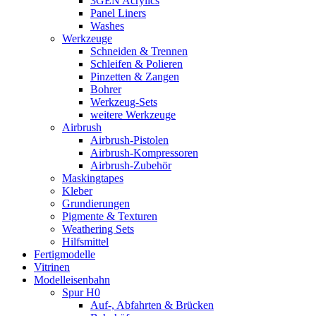
3GEN Acrylics
Panel Liners
Washes
Werkzeuge
Schneiden & Trennen
Schleifen & Polieren
Pinzetten & Zangen
Bohrer
Werkzeug-Sets
weitere Werkzeuge
Airbrush
Airbrush-Pistolen
Airbrush-Kompressoren
Airbrush-Zubehör
Maskingtapes
Kleber
Grundierungen
Pigmente & Texturen
Weathering Sets
Hilfsmittel
Fertigmodelle
Vitrinen
Modelleisenbahn
Spur H0
Auf-, Abfahrten & Brücken