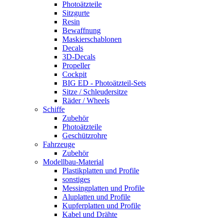
Photoätzteile
Sitzgurte
Resin
Bewaffnung
Maskierschablonen
Decals
3D-Decals
Propeller
Cockpit
BIG ED - Photoätzteil-Sets
Sitze / Schleudersitze
Räder / Wheels
Schiffe
Zubehör
Photoätzteile
Geschützrohre
Fahrzeuge
Zubehör
Modellbau-Material
Plastikplatten und Profile
sonstiges
Messingplatten und Profile
Aluplatten und Profile
Kupferplatten und Profile
Kabel und Drähte