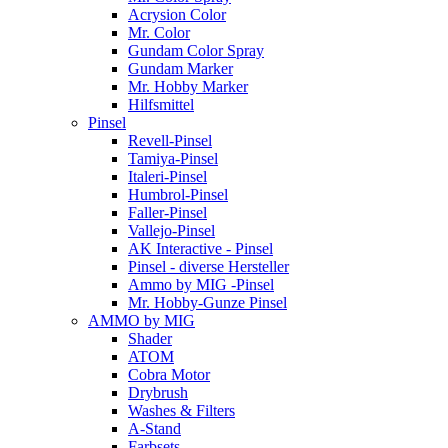
Acrysion Color
Mr. Color
Gundam Color Spray
Gundam Marker
Mr. Hobby Marker
Hilfsmittel
Pinsel
Revell-Pinsel
Tamiya-Pinsel
Italeri-Pinsel
Humbrol-Pinsel
Faller-Pinsel
Vallejo-Pinsel
AK Interactive - Pinsel
Pinsel - diverse Hersteller
Ammo by MIG -Pinsel
Mr. Hobby-Gunze Pinsel
AMMO by MIG
Shader
ATOM
Cobra Motor
Drybrush
Washes & Filters
A-Stand
Farbsets