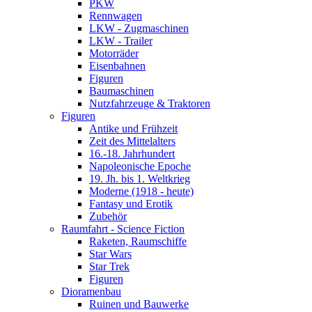
PKW
Rennwagen
LKW - Zugmaschinen
LKW - Trailer
Motorräder
Eisenbahnen
Figuren
Baumaschinen
Nutzfahrzeuge & Traktoren
Figuren
Antike und Frühzeit
Zeit des Mittelalters
16.-18. Jahrhundert
Napoleonische Epoche
19. Jh. bis 1. Weltkrieg
Moderne (1918 - heute)
Fantasy und Erotik
Zubehör
Raumfahrt - Science Fiction
Raketen, Raumschiffe
Star Wars
Star Trek
Figuren
Dioramenbau
Ruinen und Bauwerke