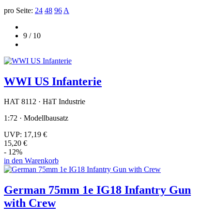
pro Seite:
24
48
96
A
9 / 10
WWI US Infanterie
HAT 8112 · HäT Industrie
1:72 · Modellbausatz
UVP:
17,19 €
15,20 €
- 12%
in den Warenkorb
German 75mm 1e IG18 Infantry Gun
with Crew