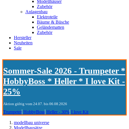
Modellhäuser
Zubehör
Anlagenbau
Elektroteile
Bäume & Büsche
Geländematten
Zubehör
Hersteller
Neuheiten
Sale
Sommer-Sale 2026 - Trumpeter *
HobbyBoss * Heller * I love Kit -
25%
Aktion gültig vom 24.07. bis 06.08.2026
Trumpeter
HobbyBoss
Heller - 30%
I love Kit
modellbau universe
Modellbausätze