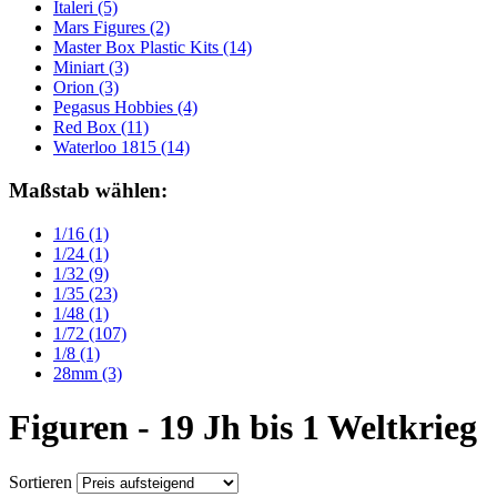
Italeri
(5)
Mars Figures
(2)
Master Box Plastic Kits
(14)
Miniart
(3)
Orion
(3)
Pegasus Hobbies
(4)
Red Box
(11)
Waterloo 1815
(14)
Maßstab wählen:
1/16
(1)
1/24
(1)
1/32
(9)
1/35
(23)
1/48
(1)
1/72
(107)
1/8
(1)
28mm
(3)
Figuren - 19 Jh bis 1 Weltkrieg
Sortieren