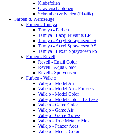
Klebefolien
Gravierschablonen
Schrauben & Nieten (Plastik)
Farben & Werkzeuge
Farben - Tamiya
Tamiya - Farben
Tamiya - Lacquer Paints LP
Tamiya - Acryl Spraydosen TS
Tamiya - Acryl Spraydosen AS
Tamiya - Lexan Spraydosen PS
Farben - Revell
Revell - Email Color
Revell - Aqua Color
Revell - Spraydosen
Farben - Vallejo
Vallejo - Model Air
Vallejo - Model Air - Farbsets
Vallejo - Model Color
Vallejo - Model Color - Farbsets
Vallejo - Game Color
Vallejo - Game Air
Vallejo - Game Xpress
Vallejo - True Metallic Metal
Vallejo - Panzer Aces
Vallejo - Mecha Color