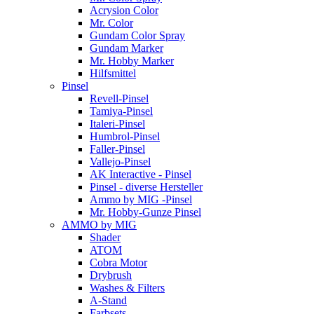
Acrysion Color
Mr. Color
Gundam Color Spray
Gundam Marker
Mr. Hobby Marker
Hilfsmittel
Pinsel
Revell-Pinsel
Tamiya-Pinsel
Italeri-Pinsel
Humbrol-Pinsel
Faller-Pinsel
Vallejo-Pinsel
AK Interactive - Pinsel
Pinsel - diverse Hersteller
Ammo by MIG -Pinsel
Mr. Hobby-Gunze Pinsel
AMMO by MIG
Shader
ATOM
Cobra Motor
Drybrush
Washes & Filters
A-Stand
Farbsets