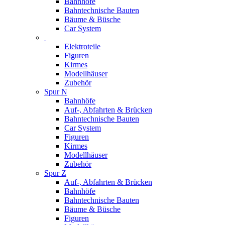
Bahnhöfe
Bahntechnische Bauten
Bäume & Büsche
Car System
Elektroteile
Figuren
Kirmes
Modellhäuser
Zubehör
Spur N
Bahnhöfe
Auf-, Abfahrten & Brücken
Bahntechnische Bauten
Car System
Figuren
Kirmes
Modellhäuser
Zubehör
Spur Z
Auf-, Abfahrten & Brücken
Bahnhöfe
Bahntechnische Bauten
Bäume & Büsche
Figuren