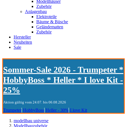
Modellhäuser
Zubehör
Anlagenbau
Elektroteile
Bäume & Büsche
Geländematten
Zubehör
Hersteller
Neuheiten
Sale
Sommer-Sale 2026 - Trumpeter *
HobbyBoss * Heller * I love Kit -
25%
Aktion gültig vom 24.07. bis 06.08.2026
Trumpeter
HobbyBoss
Heller - 30%
I love Kit
modellbau universe
Modellbauzubehör