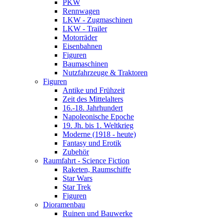
PKW
Rennwagen
LKW - Zugmaschinen
LKW - Trailer
Motorräder
Eisenbahnen
Figuren
Baumaschinen
Nutzfahrzeuge & Traktoren
Figuren
Antike und Frühzeit
Zeit des Mittelalters
16.-18. Jahrhundert
Napoleonische Epoche
19. Jh. bis 1. Weltkrieg
Moderne (1918 - heute)
Fantasy und Erotik
Zubehör
Raumfahrt - Science Fiction
Raketen, Raumschiffe
Star Wars
Star Trek
Figuren
Dioramenbau
Ruinen und Bauwerke