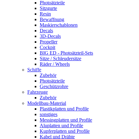
Photoätzteile
Sitzgurte
Resin
Bewaffnung
Maskierschablonen
Decals
3D-Decals
Propeller
Cockpit
BIG ED - Photoätzteil-Sets
Sitze / Schleudersitze
Räder / Wheels
Schiffe
Zubehör
Photoätzteile
Geschützrohre
Fahrzeuge
Zubehör
Modellbau-Material
Plastikplatten und Profile
sonstiges
Messingplatten und Profile
Aluplatten und Profile
Kupferplatten und Profile
Kabel und Drähte