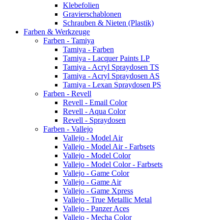
Klebefolien
Gravierschablonen
Schrauben & Nieten (Plastik)
Farben & Werkzeuge
Farben - Tamiya
Tamiya - Farben
Tamiya - Lacquer Paints LP
Tamiya - Acryl Spraydosen TS
Tamiya - Acryl Spraydosen AS
Tamiya - Lexan Spraydosen PS
Farben - Revell
Revell - Email Color
Revell - Aqua Color
Revell - Spraydosen
Farben - Vallejo
Vallejo - Model Air
Vallejo - Model Air - Farbsets
Vallejo - Model Color
Vallejo - Model Color - Farbsets
Vallejo - Game Color
Vallejo - Game Air
Vallejo - Game Xpress
Vallejo - True Metallic Metal
Vallejo - Panzer Aces
Vallejo - Mecha Color