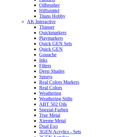
Oilbrusher
Hilfsmittel
Titans Hobby
AK Interactive
Thinner
Quickmarkers
Playmarkers
Quick GEN Sets
Quick GEN
Gouache
Inks
Filters
Deep Shades
Sprays
Real Colors Markers
Real Colors
Weathering
Weathering Stifte
ABT 502 Oils
Spezial-Farben
True Metal
Xtreme Metal
Dual Exo
3GEN Acrylics - Sets