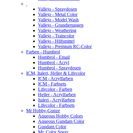
Vallejo - Spraydosen
Vallejo - Metal Color
Vallejo - Model Wash
Vallejo - Grundierungen
Vallejo - Weathering
Vallejo - Traincolor
Vallejo - Hilfsmittel
Vallejo - Premium RC-Color
Farben - Humbrol
Humbrol - Email
Humbrol - Acryl
Humbrol - Spraydosen
ICM, Italeri, Heller & Lifecolor
ICM - Acrylfarben
ICM - Farbsets
Lifecolor - Farben
Heller - Acrylfarben
Italeri - Acrylfarben
Lifecolor - Farbsets
Mr Hobby-Gunze
Aqueous Hobby Colors
Aqueous Gundam Color
Gundam Color
Mr. Color Spray