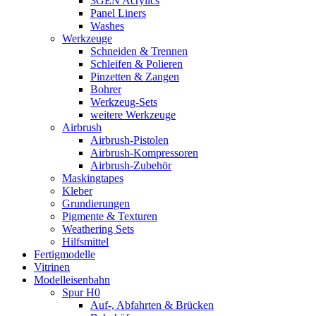
3GEN Acrylics
Panel Liners
Washes
Werkzeuge
Schneiden & Trennen
Schleifen & Polieren
Pinzetten & Zangen
Bohrer
Werkzeug-Sets
weitere Werkzeuge
Airbrush
Airbrush-Pistolen
Airbrush-Kompressoren
Airbrush-Zubehör
Maskingtapes
Kleber
Grundierungen
Pigmente & Texturen
Weathering Sets
Hilfsmittel
Fertigmodelle
Vitrinen
Modelleisenbahn
Spur H0
Auf-, Abfahrten & Brücken