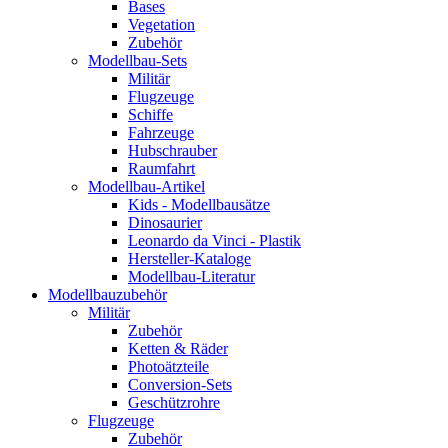
Bases
Vegetation
Zubehör
Modellbau-Sets
Militär
Flugzeuge
Schiffe
Fahrzeuge
Hubschrauber
Raumfahrt
Modellbau-Artikel
Kids - Modellbausätze
Dinosaurier
Leonardo da Vinci - Plastik
Hersteller-Kataloge
Modellbau-Literatur
Modellbauzubehör
Militär
Zubehör
Ketten & Räder
Photoätzteile
Conversion-Sets
Geschützrohre
Flugzeuge
Zubehör