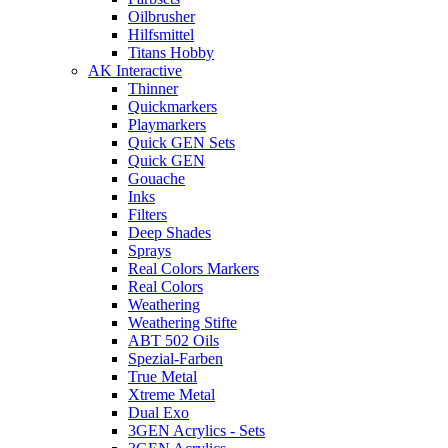
Oilbrusher
Hilfsmittel
Titans Hobby
AK Interactive
Thinner
Quickmarkers
Playmarkers
Quick GEN Sets
Quick GEN
Gouache
Inks
Filters
Deep Shades
Sprays
Real Colors Markers
Real Colors
Weathering
Weathering Stifte
ABT 502 Oils
Spezial-Farben
True Metal
Xtreme Metal
Dual Exo
3GEN Acrylics - Sets