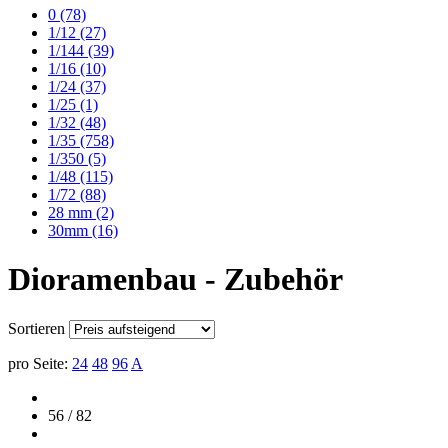
0
(78)
1/12
(27)
1/144
(39)
1/16
(10)
1/24
(37)
1/25
(1)
1/32
(48)
1/35
(758)
1/350
(5)
1/48
(115)
1/72
(88)
28 mm
(2)
30mm
(16)
Dioramenbau - Zubehör
Sortieren
pro Seite:
24
48
96
A
56 / 82