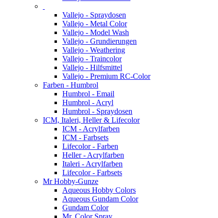
Vallejo - Spraydosen
Vallejo - Metal Color
Vallejo - Model Wash
Vallejo - Grundierungen
Vallejo - Weathering
Vallejo - Traincolor
Vallejo - Hilfsmittel
Vallejo - Premium RC-Color
Farben - Humbrol
Humbrol - Email
Humbrol - Acryl
Humbrol - Spraydosen
ICM, Italeri, Heller & Lifecolor
ICM - Acrylfarben
ICM - Farbsets
Lifecolor - Farben
Heller - Acrylfarben
Italeri - Acrylfarben
Lifecolor - Farbsets
Mr Hobby-Gunze
Aqueous Hobby Colors
Aqueous Gundam Color
Gundam Color
Mr. Color Spray