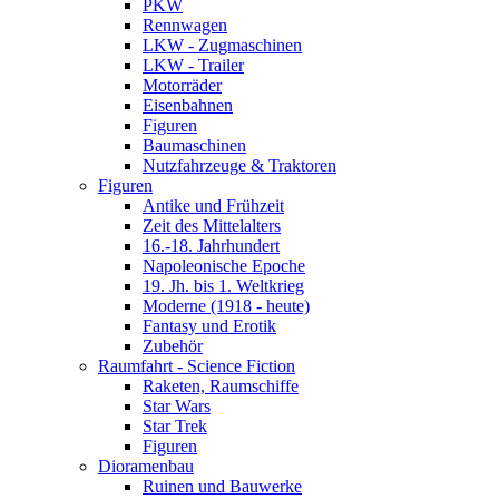
PKW
Rennwagen
LKW - Zugmaschinen
LKW - Trailer
Motorräder
Eisenbahnen
Figuren
Baumaschinen
Nutzfahrzeuge & Traktoren
Figuren
Antike und Frühzeit
Zeit des Mittelalters
16.-18. Jahrhundert
Napoleonische Epoche
19. Jh. bis 1. Weltkrieg
Moderne (1918 - heute)
Fantasy und Erotik
Zubehör
Raumfahrt - Science Fiction
Raketen, Raumschiffe
Star Wars
Star Trek
Figuren
Dioramenbau
Ruinen und Bauwerke