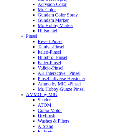
Acrysion Color
Mr. Color
Gundam Color Spray
Gundam Marker
Mr. Hobby Marker
Hilfsmittel
Pinsel
Revell-Pinsel
Tamiya-Pinsel
Italeri-Pinsel
Humbrol-Pinsel
Faller-Pinsel
Vallejo-Pinsel
AK Interactive - Pinsel
Pinsel - diverse Hersteller
Ammo by MIG -Pinsel
Mr. Hobby-Gunze Pinsel
AMMO by MIG
Shader
ATOM
Cobra Motor
Drybrush
Washes & Filters
A-Stand
Farbsets