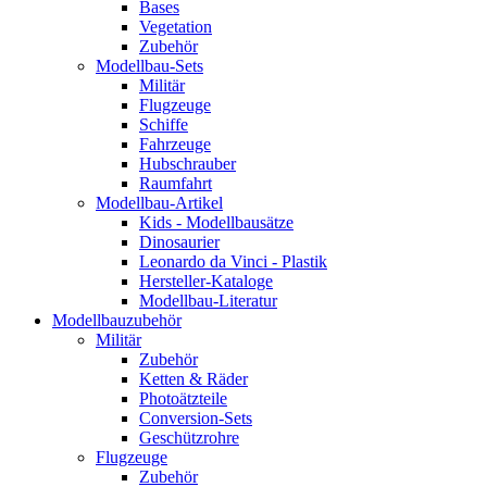
Bases
Vegetation
Zubehör
Modellbau-Sets
Militär
Flugzeuge
Schiffe
Fahrzeuge
Hubschrauber
Raumfahrt
Modellbau-Artikel
Kids - Modellbausätze
Dinosaurier
Leonardo da Vinci - Plastik
Hersteller-Kataloge
Modellbau-Literatur
Modellbauzubehör
Militär
Zubehör
Ketten & Räder
Photoätzteile
Conversion-Sets
Geschützrohre
Flugzeuge
Zubehör