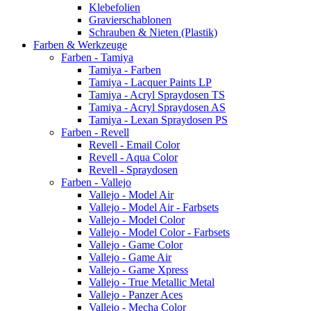
Klebefolien
Gravierschablonen
Schrauben & Nieten (Plastik)
Farben & Werkzeuge
Farben - Tamiya
Tamiya - Farben
Tamiya - Lacquer Paints LP
Tamiya - Acryl Spraydosen TS
Tamiya - Acryl Spraydosen AS
Tamiya - Lexan Spraydosen PS
Farben - Revell
Revell - Email Color
Revell - Aqua Color
Revell - Spraydosen
Farben - Vallejo
Vallejo - Model Air
Vallejo - Model Air - Farbsets
Vallejo - Model Color
Vallejo - Model Color - Farbsets
Vallejo - Game Color
Vallejo - Game Air
Vallejo - Game Xpress
Vallejo - True Metallic Metal
Vallejo - Panzer Aces
Vallejo - Mecha Color