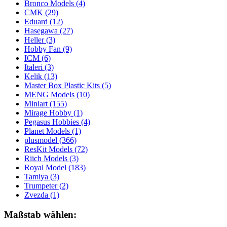
Bronco Models
(4)
CMK
(29)
Eduard
(12)
Hasegawa
(27)
Heller
(3)
Hobby Fan
(9)
ICM
(6)
Italeri
(3)
Kelik
(13)
Master Box Plastic Kits
(5)
MENG Models
(10)
Miniart
(155)
Mirage Hobby
(1)
Pegasus Hobbies
(4)
Planet Models
(1)
plusmodel
(366)
ResKit Models
(72)
Riich Models
(3)
Royal Model
(183)
Tamiya
(3)
Trumpeter
(2)
Zvezda
(1)
Maßstab wählen: