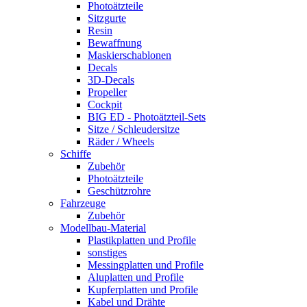
Photoätzteile
Sitzgurte
Resin
Bewaffnung
Maskierschablonen
Decals
3D-Decals
Propeller
Cockpit
BIG ED - Photoätzteil-Sets
Sitze / Schleudersitze
Räder / Wheels
Schiffe
Zubehör
Photoätzteile
Geschützrohre
Fahrzeuge
Zubehör
Modellbau-Material
Plastikplatten und Profile
sonstiges
Messingplatten und Profile
Aluplatten und Profile
Kupferplatten und Profile
Kabel und Drähte