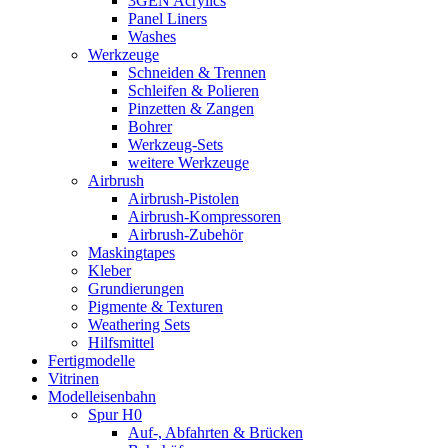
3GEN Acrylics
Panel Liners
Washes
Werkzeuge
Schneiden & Trennen
Schleifen & Polieren
Pinzetten & Zangen
Bohrer
Werkzeug-Sets
weitere Werkzeuge
Airbrush
Airbrush-Pistolen
Airbrush-Kompressoren
Airbrush-Zubehör
Maskingtapes
Kleber
Grundierungen
Pigmente & Texturen
Weathering Sets
Hilfsmittel
Fertigmodelle
Vitrinen
Modelleisenbahn
Spur H0
Auf-, Abfahrten & Brücken