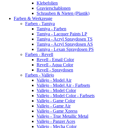
Klebefolien
Gravierschablonen
Schrauben & Nieten (Plastik)
Farben & Werkzeuge
Farben - Tamiya
Tamiya - Farben
Tamiya - Lacquer Paints LP
Tamiya - Acryl Spraydosen TS
Tamiya - Acryl Spraydosen AS
Tamiya - Lexan Spraydosen PS
Farben - Revell
Revell - Email Color
Revell - Aqua Color
Revell - Spraydosen
Farben - Vallejo
Vallejo - Model Air
Vallejo - Model Air - Farbsets
Vallejo - Model Color
Vallejo - Model Color - Farbsets
Vallejo - Game Color
Vallejo - Game Air
Vallejo - Game Xpress
Vallejo - True Metallic Metal
Vallejo - Panzer Aces
Vallejo - Mecha Color