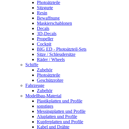
Photoätzteile
Sitzgurte
Resin
Bewaffnung
Maskierschablonen
Decals
3D-Decals
Propeller
Cockpit
BIG ED - Photoätzteil-Sets
Sitze / Schleudersitze
Räder / Wheels
Schiffe
Zubehör
Photoätzteile
Geschützrohre
Fahrzeuge
Zubehör
Modellbau-Material
Plastikplatten und Profile
sonstiges
Messingplatten und Profile
Aluplatten und Profile
Kupferplatten und Profile
Kabel und Drähte