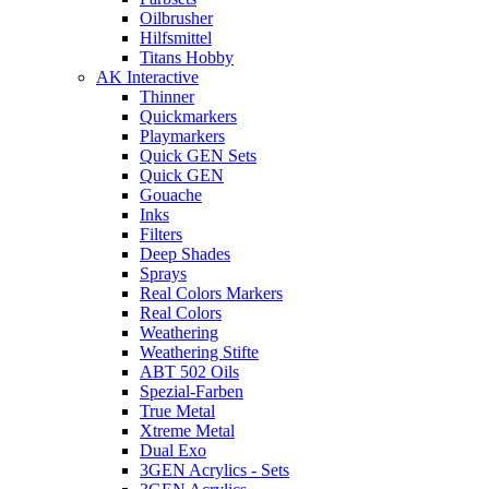
Oilbrusher
Hilfsmittel
Titans Hobby
AK Interactive
Thinner
Quickmarkers
Playmarkers
Quick GEN Sets
Quick GEN
Gouache
Inks
Filters
Deep Shades
Sprays
Real Colors Markers
Real Colors
Weathering
Weathering Stifte
ABT 502 Oils
Spezial-Farben
True Metal
Xtreme Metal
Dual Exo
3GEN Acrylics - Sets