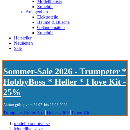
Modellhäuser
Zubehör
Anlagenbau
Elektroteile
Bäume & Büsche
Geländematten
Zubehör
Hersteller
Neuheiten
Sale
Sommer-Sale 2026 - Trumpeter *
HobbyBoss * Heller * I love Kit -
25%
Aktion gültig vom 24.07. bis 06.08.2026
Trumpeter
HobbyBoss
Heller - 30%
I love Kit
modellbau universe
Modellbausätze