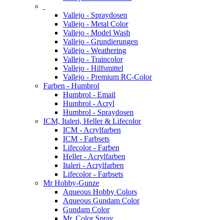
Vallejo - Spraydosen
Vallejo - Metal Color
Vallejo - Model Wash
Vallejo - Grundierungen
Vallejo - Weathering
Vallejo - Traincolor
Vallejo - Hilfsmittel
Vallejo - Premium RC-Color
Farben - Humbrol
Humbrol - Email
Humbrol - Acryl
Humbrol - Spraydosen
ICM, Italeri, Heller & Lifecolor
ICM - Acrylfarben
ICM - Farbsets
Lifecolor - Farben
Heller - Acrylfarben
Italeri - Acrylfarben
Lifecolor - Farbsets
Mr Hobby-Gunze
Aqueous Hobby Colors
Aqueous Gundam Color
Gundam Color
Mr. Color Spray