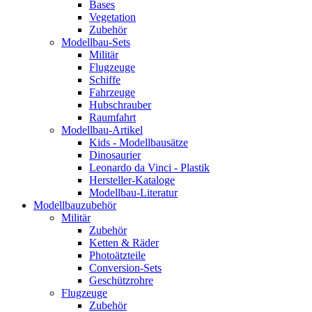
Bases
Vegetation
Zubehör
Modellbau-Sets
Militär
Flugzeuge
Schiffe
Fahrzeuge
Hubschrauber
Raumfahrt
Modellbau-Artikel
Kids - Modellbausätze
Dinosaurier
Leonardo da Vinci - Plastik
Hersteller-Kataloge
Modellbau-Literatur
Modellbauzubehör
Militär
Zubehör
Ketten & Räder
Photoätzteile
Conversion-Sets
Geschützrohre
Flugzeuge
Zubehör