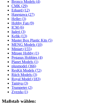
Bronco Models
(4)
CMK
(29)
Eduard
(12)
Hasegawa
(27)
Heller
(3)
Hobby Fan
(9)
ICM
(6)
Italeri
(3)
Kelik
(13)
Master Box Plastic Kits
(5)
MENG Models
(10)
Miniart
(155)
Mirage Hobby
(1)
Pegasus Hobbies
(4)
Planet Models
(1)
plusmodel
(366)
ResKit Models
(72)
Riich Models
(3)
Royal Model
(183)
Tamiya
(3)
Trumpeter
(2)
Zvezda
(1)
Maßstab wählen: