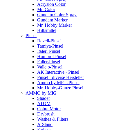
Acrysion Color
Mr. Color
Gundam Color Spray
Gundam Marker
Mr. Hobby Marker
Hilfsmittel
Pinsel
Revell-Pinsel
Tamiya-Pinsel
Italeri-Pinsel
Humbrol-Pinsel
Faller-Pinsel
Vallejo-Pinsel
AK Interactive - Pinsel
Pinsel - diverse Hersteller
Ammo by MIG -Pinsel
Mr. Hobby-Gunze Pinsel
AMMO by MIG
Shader
ATOM
Cobra Motor
Drybrush
Washes & Filters
A-Stand
Farbsets