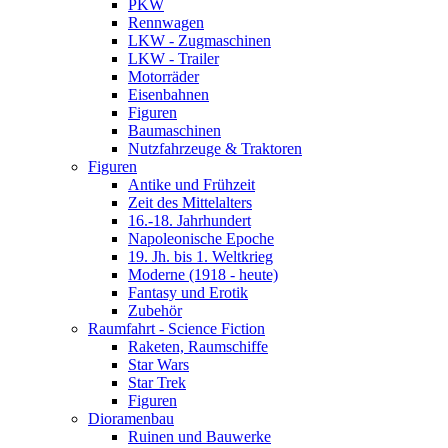
PKW
Rennwagen
LKW - Zugmaschinen
LKW - Trailer
Motorräder
Eisenbahnen
Figuren
Baumaschinen
Nutzfahrzeuge & Traktoren
Figuren
Antike und Frühzeit
Zeit des Mittelalters
16.-18. Jahrhundert
Napoleonische Epoche
19. Jh. bis 1. Weltkrieg
Moderne (1918 - heute)
Fantasy und Erotik
Zubehör
Raumfahrt - Science Fiction
Raketen, Raumschiffe
Star Wars
Star Trek
Figuren
Dioramenbau
Ruinen und Bauwerke