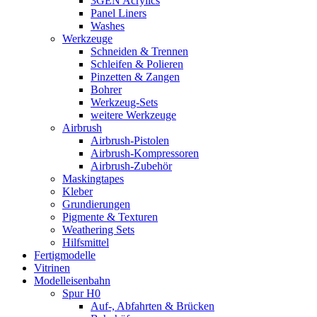
3GEN Acrylics
Panel Liners
Washes
Werkzeuge
Schneiden & Trennen
Schleifen & Polieren
Pinzetten & Zangen
Bohrer
Werkzeug-Sets
weitere Werkzeuge
Airbrush
Airbrush-Pistolen
Airbrush-Kompressoren
Airbrush-Zubehör
Maskingtapes
Kleber
Grundierungen
Pigmente & Texturen
Weathering Sets
Hilfsmittel
Fertigmodelle
Vitrinen
Modelleisenbahn
Spur H0
Auf-, Abfahrten & Brücken