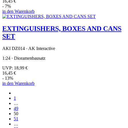
16,45 €
- 7%
in den Warenkorb
EXTINGUISHERS, BOXES AND CANS
SET
AKI DZ014 · AK Interactive
1:24 · Dioramenbausatz
UVP:
18,99 €
16,45 €
- 13%
in den Warenkorb
1
…
49
50
51
…