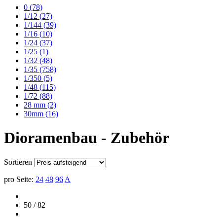
0
(78)
1/12
(27)
1/144
(39)
1/16
(10)
1/24
(37)
1/25
(1)
1/32
(48)
1/35
(758)
1/350
(5)
1/48
(115)
1/72
(88)
28 mm
(2)
30mm
(16)
Dioramenbau - Zubehör
Sortieren
pro Seite:
24
48
96
A
50 / 82