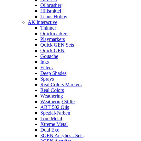
Oilbrusher
Hilfsmittel
Titans Hobby
AK Interactive
Thinner
Quickmarkers
Playmarkers
Quick GEN Sets
Quick GEN
Gouache
Inks
Filters
Deep Shades
Sprays
Real Colors Markers
Real Colors
Weathering
Weathering Stifte
ABT 502 Oils
Spezial-Farben
True Metal
Xtreme Metal
Dual Exo
3GEN Acrylics - Sets