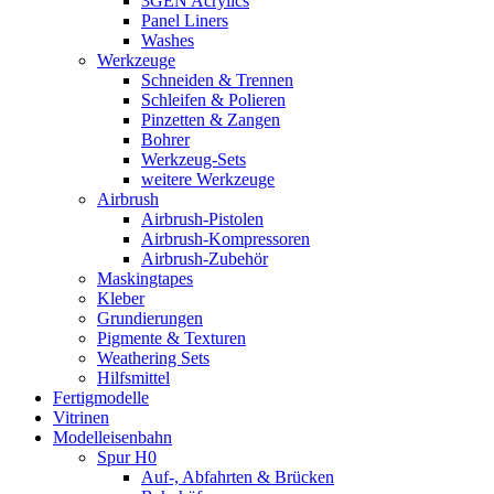
3GEN Acrylics
Panel Liners
Washes
Werkzeuge
Schneiden & Trennen
Schleifen & Polieren
Pinzetten & Zangen
Bohrer
Werkzeug-Sets
weitere Werkzeuge
Airbrush
Airbrush-Pistolen
Airbrush-Kompressoren
Airbrush-Zubehör
Maskingtapes
Kleber
Grundierungen
Pigmente & Texturen
Weathering Sets
Hilfsmittel
Fertigmodelle
Vitrinen
Modelleisenbahn
Spur H0
Auf-, Abfahrten & Brücken