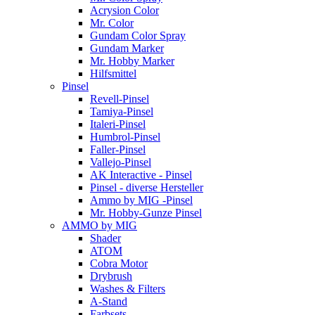
Acrysion Color
Mr. Color
Gundam Color Spray
Gundam Marker
Mr. Hobby Marker
Hilfsmittel
Pinsel
Revell-Pinsel
Tamiya-Pinsel
Italeri-Pinsel
Humbrol-Pinsel
Faller-Pinsel
Vallejo-Pinsel
AK Interactive - Pinsel
Pinsel - diverse Hersteller
Ammo by MIG -Pinsel
Mr. Hobby-Gunze Pinsel
AMMO by MIG
Shader
ATOM
Cobra Motor
Drybrush
Washes & Filters
A-Stand
Farbsets