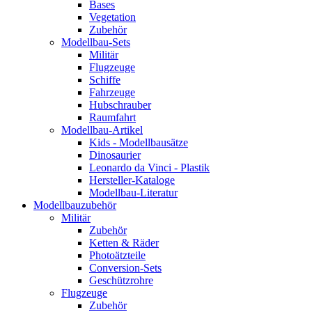
Bases
Vegetation
Zubehör
Modellbau-Sets
Militär
Flugzeuge
Schiffe
Fahrzeuge
Hubschrauber
Raumfahrt
Modellbau-Artikel
Kids - Modellbausätze
Dinosaurier
Leonardo da Vinci - Plastik
Hersteller-Kataloge
Modellbau-Literatur
Modellbauzubehör
Militär
Zubehör
Ketten & Räder
Photoätzteile
Conversion-Sets
Geschützrohre
Flugzeuge
Zubehör