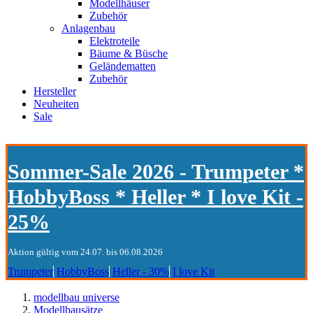
Modellhäuser
Zubehör
Anlagenbau
Elektroteile
Bäume & Büsche
Geländematten
Zubehör
Hersteller
Neuheiten
Sale
Sommer-Sale 2026 - Trumpeter *
HobbyBoss * Heller * I love Kit -
25%
Aktion gültig vom 24.07. bis 06.08.2026
Trumpeter
HobbyBoss
Heller - 30%
I love Kit
modellbau universe
Modellbausätze