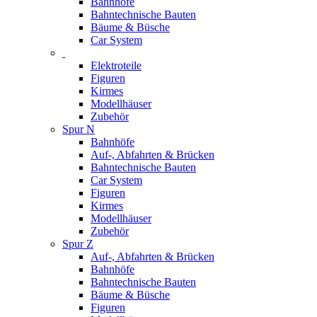
Bahnhöfe
Bahntechnische Bauten
Bäume & Büsche
Car System
Elektroteile
Figuren
Kirmes
Modellhäuser
Zubehör
Spur N
Bahnhöfe
Auf-, Abfahrten & Brücken
Bahntechnische Bauten
Car System
Figuren
Kirmes
Modellhäuser
Zubehör
Spur Z
Auf-, Abfahrten & Brücken
Bahnhöfe
Bahntechnische Bauten
Bäume & Büsche
Figuren