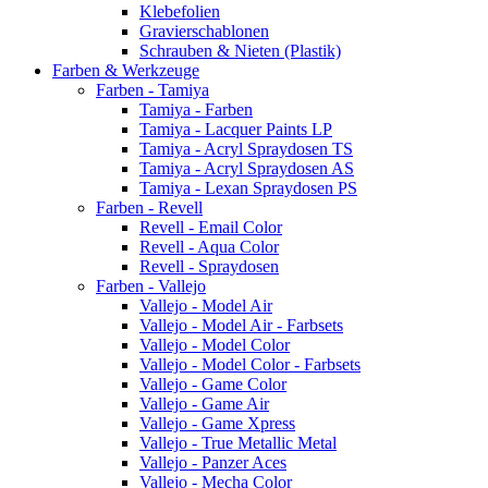
Klebefolien
Gravierschablonen
Schrauben & Nieten (Plastik)
Farben & Werkzeuge
Farben - Tamiya
Tamiya - Farben
Tamiya - Lacquer Paints LP
Tamiya - Acryl Spraydosen TS
Tamiya - Acryl Spraydosen AS
Tamiya - Lexan Spraydosen PS
Farben - Revell
Revell - Email Color
Revell - Aqua Color
Revell - Spraydosen
Farben - Vallejo
Vallejo - Model Air
Vallejo - Model Air - Farbsets
Vallejo - Model Color
Vallejo - Model Color - Farbsets
Vallejo - Game Color
Vallejo - Game Air
Vallejo - Game Xpress
Vallejo - True Metallic Metal
Vallejo - Panzer Aces
Vallejo - Mecha Color