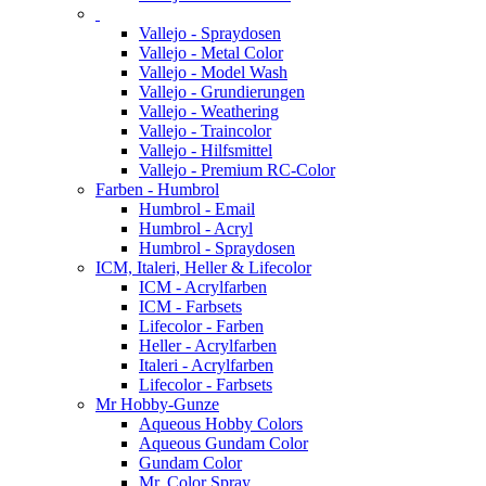
Vallejo - Spraydosen
Vallejo - Metal Color
Vallejo - Model Wash
Vallejo - Grundierungen
Vallejo - Weathering
Vallejo - Traincolor
Vallejo - Hilfsmittel
Vallejo - Premium RC-Color
Farben - Humbrol
Humbrol - Email
Humbrol - Acryl
Humbrol - Spraydosen
ICM, Italeri, Heller & Lifecolor
ICM - Acrylfarben
ICM - Farbsets
Lifecolor - Farben
Heller - Acrylfarben
Italeri - Acrylfarben
Lifecolor - Farbsets
Mr Hobby-Gunze
Aqueous Hobby Colors
Aqueous Gundam Color
Gundam Color
Mr. Color Spray