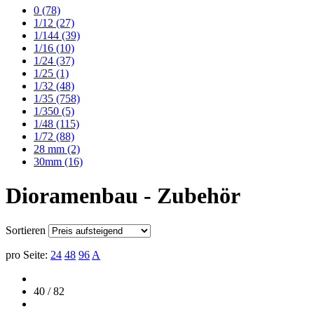
0
(78)
1/12
(27)
1/144
(39)
1/16
(10)
1/24
(37)
1/25
(1)
1/32
(48)
1/35
(758)
1/350
(5)
1/48
(115)
1/72
(88)
28 mm
(2)
30mm
(16)
Dioramenbau - Zubehör
Sortieren
pro Seite:
24
48
96
A
40 / 82