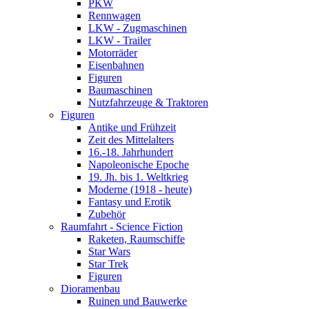
PKW
Rennwagen
LKW - Zugmaschinen
LKW - Trailer
Motorräder
Eisenbahnen
Figuren
Baumaschinen
Nutzfahrzeuge & Traktoren
Figuren
Antike und Frühzeit
Zeit des Mittelalters
16.-18. Jahrhundert
Napoleonische Epoche
19. Jh. bis 1. Weltkrieg
Moderne (1918 - heute)
Fantasy und Erotik
Zubehör
Raumfahrt - Science Fiction
Raketen, Raumschiffe
Star Wars
Star Trek
Figuren
Dioramenbau
Ruinen und Bauwerke