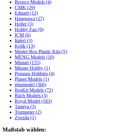
Bronco Models
(4)
CMK
(29)
Eduard
(12)
Hasegawa
(27)
Heller
(3)
Hobby Fan
(9)
ICM
(6)
Italeri
(3)
Kelik
(13)
Master Box Plastic Kits
(5)
MENG Models
(10)
Miniart
(155)
Mirage Hobby
(1)
Pegasus Hobbies
(4)
Planet Models
(1)
plusmodel
(366)
ResKit Models
(72)
Riich Models
(3)
Royal Model
(183)
Tamiya
(3)
Trumpeter
(2)
Zvezda
(1)
Maßstab wählen: