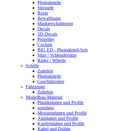
Photoätzteile
Sitzgurte
Resin
Bewaffnung
Maskierschablonen
Decals
3D-Decals
Propeller
Cockpit
BIG ED - Photoätzteil-Sets
Sitze / Schleudersitze
Räder / Wheels
Schiffe
Zubehör
Photoätzteile
Geschützrohre
Fahrzeuge
Zubehör
Modellbau-Material
Plastikplatten und Profile
sonstiges
Messingplatten und Profile
Aluplatten und Profile
Kupferplatten und Profile
Kabel und Drähte