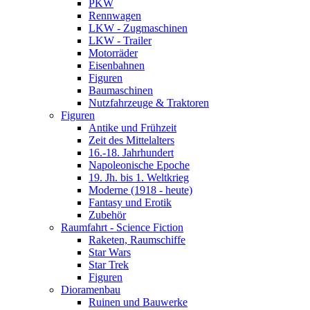
PKW
Rennwagen
LKW - Zugmaschinen
LKW - Trailer
Motorräder
Eisenbahnen
Figuren
Baumaschinen
Nutzfahrzeuge & Traktoren
Figuren
Antike und Frühzeit
Zeit des Mittelalters
16.-18. Jahrhundert
Napoleonische Epoche
19. Jh. bis 1. Weltkrieg
Moderne (1918 - heute)
Fantasy und Erotik
Zubehör
Raumfahrt - Science Fiction
Raketen, Raumschiffe
Star Wars
Star Trek
Figuren
Dioramenbau
Ruinen und Bauwerke