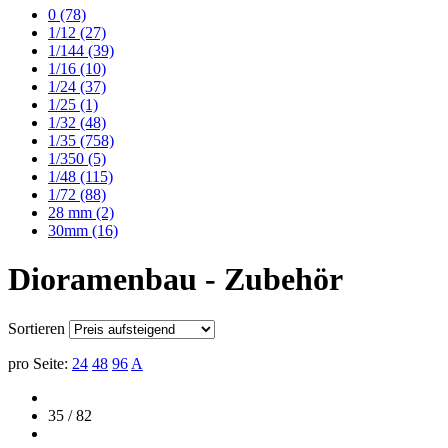
0
(78)
1/12
(27)
1/144
(39)
1/16
(10)
1/24
(37)
1/25
(1)
1/32
(48)
1/35
(758)
1/350
(5)
1/48
(115)
1/72
(88)
28 mm
(2)
30mm
(16)
Dioramenbau - Zubehör
Sortieren
pro Seite:
24
48
96
A
35 / 82