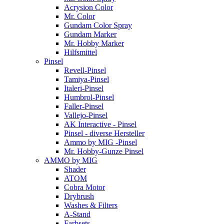
Acrysion Color
Mr. Color
Gundam Color Spray
Gundam Marker
Mr. Hobby Marker
Hilfsmittel
Pinsel
Revell-Pinsel
Tamiya-Pinsel
Italeri-Pinsel
Humbrol-Pinsel
Faller-Pinsel
Vallejo-Pinsel
AK Interactive - Pinsel
Pinsel - diverse Hersteller
Ammo by MIG -Pinsel
Mr. Hobby-Gunze Pinsel
AMMO by MIG
Shader
ATOM
Cobra Motor
Drybrush
Washes & Filters
A-Stand
Farbsets