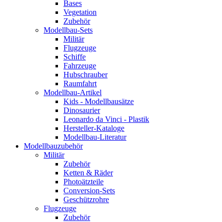
Bases
Vegetation
Zubehör
Modellbau-Sets
Militär
Flugzeuge
Schiffe
Fahrzeuge
Hubschrauber
Raumfahrt
Modellbau-Artikel
Kids - Modellbausätze
Dinosaurier
Leonardo da Vinci - Plastik
Hersteller-Kataloge
Modellbau-Literatur
Modellbauzubehör
Militär
Zubehör
Ketten & Räder
Photoätzteile
Conversion-Sets
Geschützrohre
Flugzeuge
Zubehör