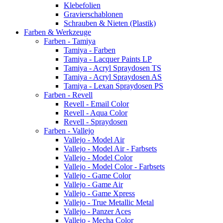
Klebefolien
Gravierschablonen
Schrauben & Nieten (Plastik)
Farben & Werkzeuge
Farben - Tamiya
Tamiya - Farben
Tamiya - Lacquer Paints LP
Tamiya - Acryl Spraydosen TS
Tamiya - Acryl Spraydosen AS
Tamiya - Lexan Spraydosen PS
Farben - Revell
Revell - Email Color
Revell - Aqua Color
Revell - Spraydosen
Farben - Vallejo
Vallejo - Model Air
Vallejo - Model Air - Farbsets
Vallejo - Model Color
Vallejo - Model Color - Farbsets
Vallejo - Game Color
Vallejo - Game Air
Vallejo - Game Xpress
Vallejo - True Metallic Metal
Vallejo - Panzer Aces
Vallejo - Mecha Color