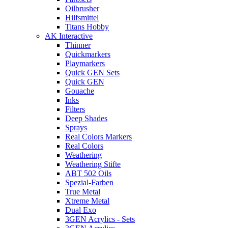
Oilbrusher
Hilfsmittel
Titans Hobby
AK Interactive
Thinner
Quickmarkers
Playmarkers
Quick GEN Sets
Quick GEN
Gouache
Inks
Filters
Deep Shades
Sprays
Real Colors Markers
Real Colors
Weathering
Weathering Stifte
ABT 502 Oils
Spezial-Farben
True Metal
Xtreme Metal
Dual Exo
3GEN Acrylics - Sets