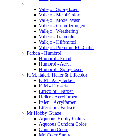
Vallejo - Spraydosen
Vallejo - Metal Color
Vallejo - Model Wash
Vallejo - Grundierungen
Vallejo - Weathering
Vallejo - Traincolor
Vallejo - Hilfsmittel
Vallejo - Premium RC-Color
Farben - Humbrol
Humbrol - Email
Humbrol - Acryl
Humbrol - Spraydosen
ICM, Italeri, Heller & Lifecolor
ICM - Acrylfarben
ICM - Farbsets
Lifecolor - Farben
Heller - Acrylfarben
Italeri - Acrylfarben
Lifecolor - Farbsets
Mr Hobby-Gunze
Aqueous Hobby Colors
Aqueous Gundam Color
Gundam Color
Mr. Color Spray