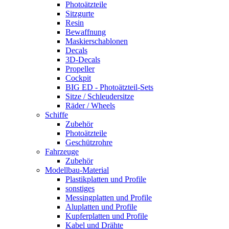
Photoätzteile
Sitzgurte
Resin
Bewaffnung
Maskierschablonen
Decals
3D-Decals
Propeller
Cockpit
BIG ED - Photoätzteil-Sets
Sitze / Schleudersitze
Räder / Wheels
Schiffe
Zubehör
Photoätzteile
Geschützrohre
Fahrzeuge
Zubehör
Modellbau-Material
Plastikplatten und Profile
sonstiges
Messingplatten und Profile
Aluplatten und Profile
Kupferplatten und Profile
Kabel und Drähte