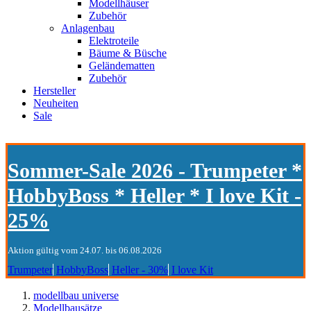
Modellhäuser
Zubehör
Anlagenbau
Elektroteile
Bäume & Büsche
Geländematten
Zubehör
Hersteller
Neuheiten
Sale
Sommer-Sale 2026 - Trumpeter *
HobbyBoss * Heller * I love Kit -
25%
Aktion gültig vom 24.07. bis 06.08.2026
Trumpeter
HobbyBoss
Heller - 30%
I love Kit
modellbau universe
Modellbausätze