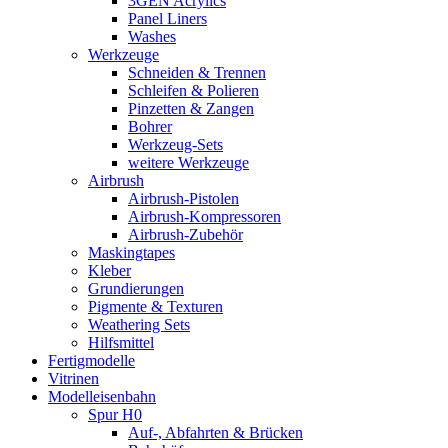
3GEN Acrylics
Panel Liners
Washes
Werkzeuge
Schneiden & Trennen
Schleifen & Polieren
Pinzetten & Zangen
Bohrer
Werkzeug-Sets
weitere Werkzeuge
Airbrush
Airbrush-Pistolen
Airbrush-Kompressoren
Airbrush-Zubehör
Maskingtapes
Kleber
Grundierungen
Pigmente & Texturen
Weathering Sets
Hilfsmittel
Fertigmodelle
Vitrinen
Modelleisenbahn
Spur H0
Auf-, Abfahrten & Brücken