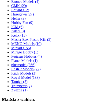
Bronco Models
(4)
CMK
(29)
Eduard
(12)
Hasegawa
(27)
Heller
(3)
Hobby Fan
(9)
ICM
(6)
Italeri
(3)
Kelik
(13)
Master Box Plastic Kits
(5)
MENG Models
(10)
Miniart
(155)
Mirage Hobby
(1)
Pegasus Hobbies
(4)
Planet Models
(1)
plusmodel
(366)
ResKit Models
(72)
Riich Models
(3)
Royal Model
(183)
Tamiya
(3)
Trumpeter
(2)
Zvezda
(1)
Maßstab wählen: