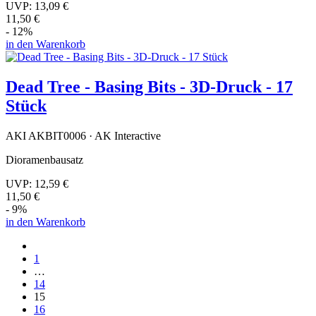
UVP:
13,09 €
11,50 €
- 12%
in den Warenkorb
Dead Tree - Basing Bits - 3D-Druck - 17
Stück
AKI AKBIT0006 · AK Interactive
Dioramenbausatz
UVP:
12,59 €
11,50 €
- 9%
in den Warenkorb
1
…
14
15
16