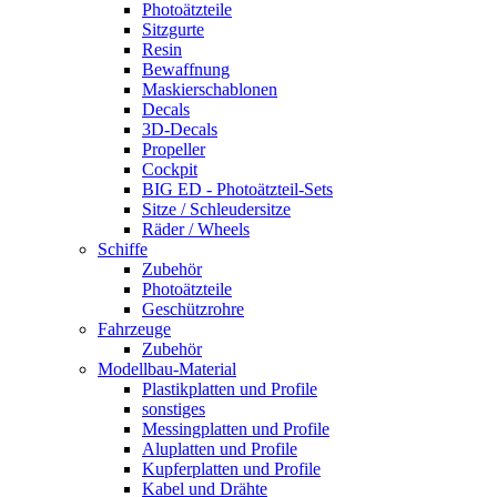
Photoätzteile
Sitzgurte
Resin
Bewaffnung
Maskierschablonen
Decals
3D-Decals
Propeller
Cockpit
BIG ED - Photoätzteil-Sets
Sitze / Schleudersitze
Räder / Wheels
Schiffe
Zubehör
Photoätzteile
Geschützrohre
Fahrzeuge
Zubehör
Modellbau-Material
Plastikplatten und Profile
sonstiges
Messingplatten und Profile
Aluplatten und Profile
Kupferplatten und Profile
Kabel und Drähte