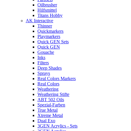
Oilbrusher
Hilfsmittel
Titans Hobby
AK Interactive
Thinner
Quickmarkers
Playmarkers
Quick GEN Sets
Quick GEN
Gouache
Inks
Filters
Deep Shades
Sprays
Real Colors Markers
Real Colors
Weathering
Weathering Stifte
ABT 502 Oils
Spezial-Farben
True Metal
Xtreme Metal
Dual Exo
3GEN Acrylics - Sets