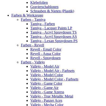
Klebefolien
Gravierschablonen
Schrauben & Nieten (Plastik)
Farben & Werkzeuge
Farben - Tamiya
Tamiya - Farben
Tamiya - Lacquer Paints LP
Tamiya - Acryl Spraydosen TS
Tamiya - Acryl Spraydosen AS
Tamiya - Lexan Spraydosen PS
Farben - Revell
Revell - Email Color
Revell - Aqua Color
Revell - Spraydosen
Farben - Vallejo
Vallejo - Model Air
Vallejo - Model Air - Farbsets
Vallejo - Model Color
Vallejo - Model Color - Farbsets
Vallejo - Game Color
Vallejo - Game Air
Vallejo - Game Xpress
Vallejo - True Metallic Metal
Vallejo - Panzer Aces
Vallejo - Mecha Color