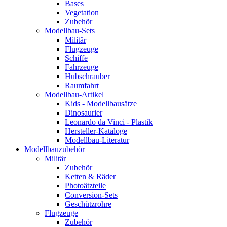
Bases
Vegetation
Zubehör
Modellbau-Sets
Militär
Flugzeuge
Schiffe
Fahrzeuge
Hubschrauber
Raumfahrt
Modellbau-Artikel
Kids - Modellbausätze
Dinosaurier
Leonardo da Vinci - Plastik
Hersteller-Kataloge
Modellbau-Literatur
Modellbauzubehör
Militär
Zubehör
Ketten & Räder
Photoätzteile
Conversion-Sets
Geschützrohre
Flugzeuge
Zubehör