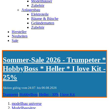
Modellhäuser
Zubehör
Anlagenbau
Elektroteile
Bäume & Büsche
Geländematten
Zubehör
Hersteller
Neuheiten
Sale
Sommer-Sale 2026 - Trumpeter *
HobbyBoss * Heller * I love Kit -
25%
Aktion gültig vom 24.07. bis 06.08.2026
Trumpeter
HobbyBoss
Heller - 30%
I love Kit
modellbau universe
Modellbausätze