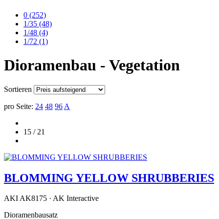
0
(252)
1/35
(48)
1/48
(4)
1/72
(1)
Dioramenbau - Vegetation
Sortieren
pro Seite:
24
48
96
A
15 / 21
BLOMMING YELLOW SHRUBBERIES
AKI AK8175 · AK Interactive
Dioramenbausatz