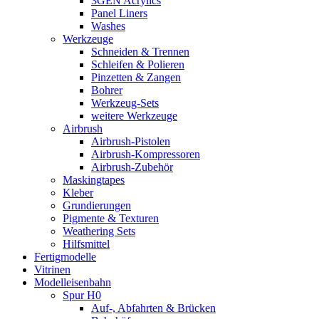
3GEN Acrylics
Panel Liners
Washes
Werkzeuge
Schneiden & Trennen
Schleifen & Polieren
Pinzetten & Zangen
Bohrer
Werkzeug-Sets
weitere Werkzeuge
Airbrush
Airbrush-Pistolen
Airbrush-Kompressoren
Airbrush-Zubehör
Maskingtapes
Kleber
Grundierungen
Pigmente & Texturen
Weathering Sets
Hilfsmittel
Fertigmodelle
Vitrinen
Modelleisenbahn
Spur H0
Auf-, Abfahrten & Brücken