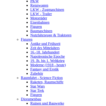
PKW
Rennwagen
LKW - Zugmaschinen
LKW - Trailer
Motorräder
Eisenbahnen
Figuren
Baumaschinen
Nutzfahrzeuge & Traktoren
Figuren
Antike und Frühzeit
Zeit des Mittelalters
16.-18. Jahrhundert
Napoleonische Epoche
19. Jh. bis 1. Weltkrieg
Moderne (1918 - heute)
Fantasy und Erotik
Zubehör
Raumfahrt - Science Fiction
Raketen, Raumschiffe
Star Wars
Star Trek
Figuren
Dioramenbau
Ruinen und Bauwerke