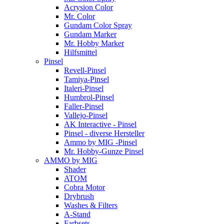
Acrysion Color
Mr. Color
Gundam Color Spray
Gundam Marker
Mr. Hobby Marker
Hilfsmittel
Pinsel
Revell-Pinsel
Tamiya-Pinsel
Italeri-Pinsel
Humbrol-Pinsel
Faller-Pinsel
Vallejo-Pinsel
AK Interactive - Pinsel
Pinsel - diverse Hersteller
Ammo by MIG -Pinsel
Mr. Hobby-Gunze Pinsel
AMMO by MIG
Shader
ATOM
Cobra Motor
Drybrush
Washes & Filters
A-Stand
Farbsets