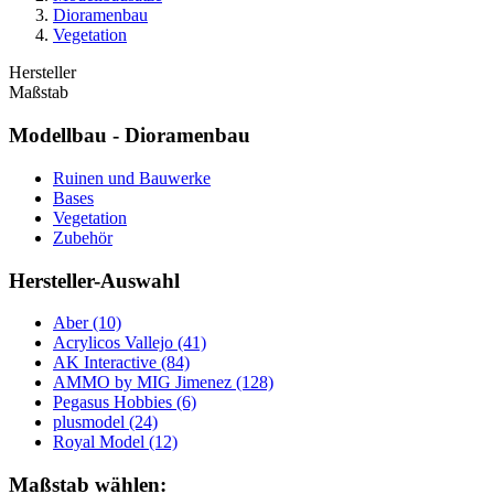
Dioramenbau
Vegetation
Hersteller
Maßstab
Modellbau - Dioramenbau
Ruinen und Bauwerke
Bases
Vegetation
Zubehör
Hersteller-Auswahl
Aber
(10)
Acrylicos Vallejo
(41)
AK Interactive
(84)
AMMO by MIG Jimenez
(128)
Pegasus Hobbies
(6)
plusmodel
(24)
Royal Model
(12)
Maßstab wählen: