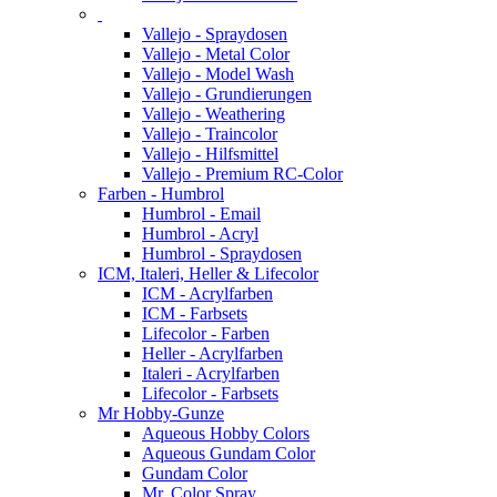
Vallejo - Spraydosen
Vallejo - Metal Color
Vallejo - Model Wash
Vallejo - Grundierungen
Vallejo - Weathering
Vallejo - Traincolor
Vallejo - Hilfsmittel
Vallejo - Premium RC-Color
Farben - Humbrol
Humbrol - Email
Humbrol - Acryl
Humbrol - Spraydosen
ICM, Italeri, Heller & Lifecolor
ICM - Acrylfarben
ICM - Farbsets
Lifecolor - Farben
Heller - Acrylfarben
Italeri - Acrylfarben
Lifecolor - Farbsets
Mr Hobby-Gunze
Aqueous Hobby Colors
Aqueous Gundam Color
Gundam Color
Mr. Color Spray