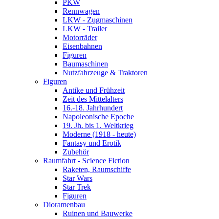
PKW
Rennwagen
LKW - Zugmaschinen
LKW - Trailer
Motorräder
Eisenbahnen
Figuren
Baumaschinen
Nutzfahrzeuge & Traktoren
Figuren
Antike und Frühzeit
Zeit des Mittelalters
16.-18. Jahrhundert
Napoleonische Epoche
19. Jh. bis 1. Weltkrieg
Moderne (1918 - heute)
Fantasy und Erotik
Zubehör
Raumfahrt - Science Fiction
Raketen, Raumschiffe
Star Wars
Star Trek
Figuren
Dioramenbau
Ruinen und Bauwerke