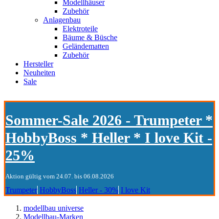
Modellhäuser
Zubehör
Anlagenbau
Elektroteile
Bäume & Büsche
Geländematten
Zubehör
Hersteller
Neuheiten
Sale
Sommer-Sale 2026 - Trumpeter *
HobbyBoss * Heller * I love Kit -
25%
Aktion gültig vom 24.07. bis 06.08.2026
Trumpeter
HobbyBoss
Heller - 30%
I love Kit
modellbau universe
Modellbau-Marken