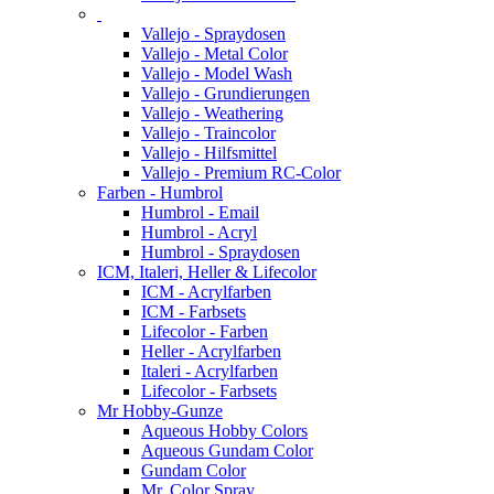
Vallejo - Spraydosen
Vallejo - Metal Color
Vallejo - Model Wash
Vallejo - Grundierungen
Vallejo - Weathering
Vallejo - Traincolor
Vallejo - Hilfsmittel
Vallejo - Premium RC-Color
Farben - Humbrol
Humbrol - Email
Humbrol - Acryl
Humbrol - Spraydosen
ICM, Italeri, Heller & Lifecolor
ICM - Acrylfarben
ICM - Farbsets
Lifecolor - Farben
Heller - Acrylfarben
Italeri - Acrylfarben
Lifecolor - Farbsets
Mr Hobby-Gunze
Aqueous Hobby Colors
Aqueous Gundam Color
Gundam Color
Mr. Color Spray