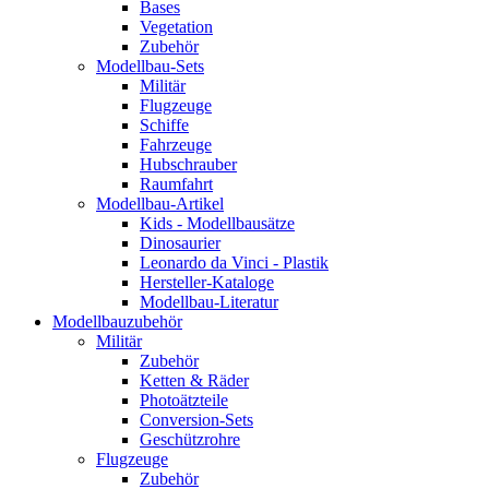
Bases
Vegetation
Zubehör
Modellbau-Sets
Militär
Flugzeuge
Schiffe
Fahrzeuge
Hubschrauber
Raumfahrt
Modellbau-Artikel
Kids - Modellbausätze
Dinosaurier
Leonardo da Vinci - Plastik
Hersteller-Kataloge
Modellbau-Literatur
Modellbauzubehör
Militär
Zubehör
Ketten & Räder
Photoätzteile
Conversion-Sets
Geschützrohre
Flugzeuge
Zubehör