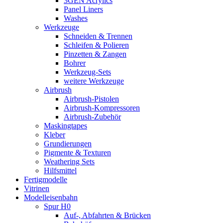
3GEN Acrylics
Panel Liners
Washes
Werkzeuge
Schneiden & Trennen
Schleifen & Polieren
Pinzetten & Zangen
Bohrer
Werkzeug-Sets
weitere Werkzeuge
Airbrush
Airbrush-Pistolen
Airbrush-Kompressoren
Airbrush-Zubehör
Maskingtapes
Kleber
Grundierungen
Pigmente & Texturen
Weathering Sets
Hilfsmittel
Fertigmodelle
Vitrinen
Modelleisenbahn
Spur H0
Auf-, Abfahrten & Brücken