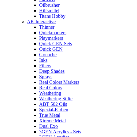
Oilbrusher
Hilfsmittel
Titans Hobby
AK Interactive
Thinner
Quickmarkers
Playmarkers
Quick GEN Sets
Quick GEN
Gouache
Inks
Filters
Deep Shades
Sprays
Real Colors Markers
Real Colors
Weathering
Weathering Stifte
ABT 502 Oils
Spezial-Farben
True Metal
Xtreme Metal
Dual Exo
3GEN Acrylics - Sets