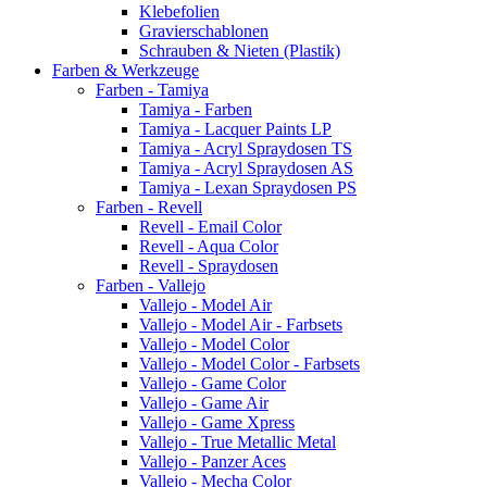
Klebefolien
Gravierschablonen
Schrauben & Nieten (Plastik)
Farben & Werkzeuge
Farben - Tamiya
Tamiya - Farben
Tamiya - Lacquer Paints LP
Tamiya - Acryl Spraydosen TS
Tamiya - Acryl Spraydosen AS
Tamiya - Lexan Spraydosen PS
Farben - Revell
Revell - Email Color
Revell - Aqua Color
Revell - Spraydosen
Farben - Vallejo
Vallejo - Model Air
Vallejo - Model Air - Farbsets
Vallejo - Model Color
Vallejo - Model Color - Farbsets
Vallejo - Game Color
Vallejo - Game Air
Vallejo - Game Xpress
Vallejo - True Metallic Metal
Vallejo - Panzer Aces
Vallejo - Mecha Color