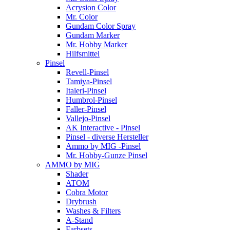
Acrysion Color
Mr. Color
Gundam Color Spray
Gundam Marker
Mr. Hobby Marker
Hilfsmittel
Pinsel
Revell-Pinsel
Tamiya-Pinsel
Italeri-Pinsel
Humbrol-Pinsel
Faller-Pinsel
Vallejo-Pinsel
AK Interactive - Pinsel
Pinsel - diverse Hersteller
Ammo by MIG -Pinsel
Mr. Hobby-Gunze Pinsel
AMMO by MIG
Shader
ATOM
Cobra Motor
Drybrush
Washes & Filters
A-Stand
Farbsets