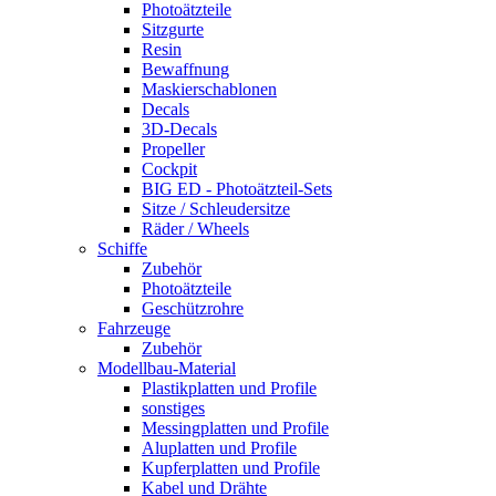
Photoätzteile
Sitzgurte
Resin
Bewaffnung
Maskierschablonen
Decals
3D-Decals
Propeller
Cockpit
BIG ED - Photoätzteil-Sets
Sitze / Schleudersitze
Räder / Wheels
Schiffe
Zubehör
Photoätzteile
Geschützrohre
Fahrzeuge
Zubehör
Modellbau-Material
Plastikplatten und Profile
sonstiges
Messingplatten und Profile
Aluplatten und Profile
Kupferplatten und Profile
Kabel und Drähte