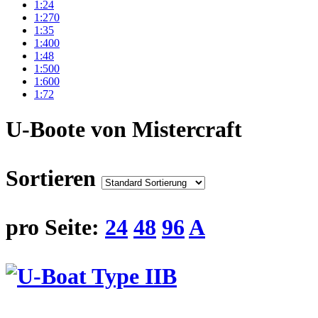
1:24
1:270
1:35
1:400
1:48
1:500
1:600
1:72
U-Boote von Mistercraft
Sortieren
pro Seite:
24
48
96
A