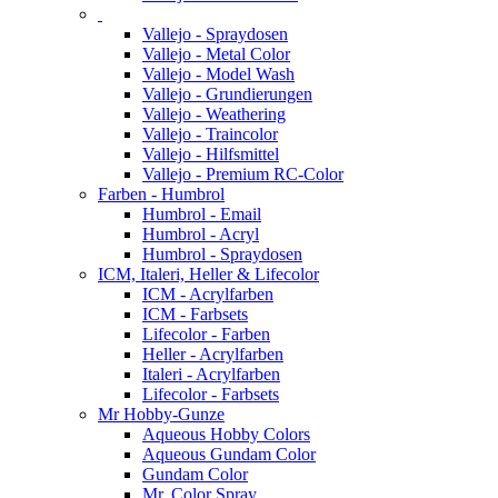
Vallejo - Spraydosen
Vallejo - Metal Color
Vallejo - Model Wash
Vallejo - Grundierungen
Vallejo - Weathering
Vallejo - Traincolor
Vallejo - Hilfsmittel
Vallejo - Premium RC-Color
Farben - Humbrol
Humbrol - Email
Humbrol - Acryl
Humbrol - Spraydosen
ICM, Italeri, Heller & Lifecolor
ICM - Acrylfarben
ICM - Farbsets
Lifecolor - Farben
Heller - Acrylfarben
Italeri - Acrylfarben
Lifecolor - Farbsets
Mr Hobby-Gunze
Aqueous Hobby Colors
Aqueous Gundam Color
Gundam Color
Mr. Color Spray