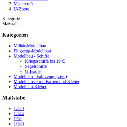
Mistercraft
U-Boote
Kategorie
Maßstab
Kategorien
Militär-Modellbau
Flugzeug-Modellbau
Modellbau - Schiffe
Kriegsschiffe bis 1945
Segelschiffe
U-Boote
Modellbau - Fahrzeuge (zivil)
Modellbauset mit Farben und Kleber
Modellbau-Kleber
Maßstäbe
1:120
1:144
1:18
1:180