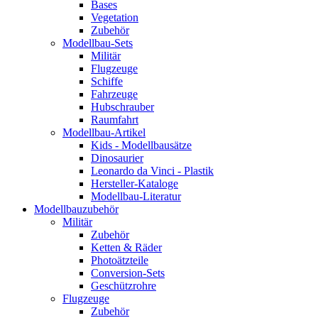
Bases
Vegetation
Zubehör
Modellbau-Sets
Militär
Flugzeuge
Schiffe
Fahrzeuge
Hubschrauber
Raumfahrt
Modellbau-Artikel
Kids - Modellbausätze
Dinosaurier
Leonardo da Vinci - Plastik
Hersteller-Kataloge
Modellbau-Literatur
Modellbauzubehör
Militär
Zubehör
Ketten & Räder
Photoätzteile
Conversion-Sets
Geschützrohre
Flugzeuge
Zubehör