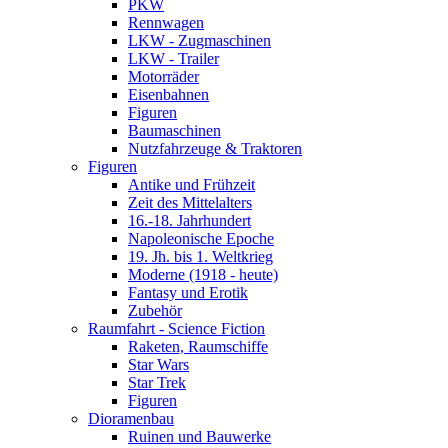
PKW
Rennwagen
LKW - Zugmaschinen
LKW - Trailer
Motorräder
Eisenbahnen
Figuren
Baumaschinen
Nutzfahrzeuge & Traktoren
Figuren
Antike und Frühzeit
Zeit des Mittelalters
16.-18. Jahrhundert
Napoleonische Epoche
19. Jh. bis 1. Weltkrieg
Moderne (1918 - heute)
Fantasy und Erotik
Zubehör
Raumfahrt - Science Fiction
Raketen, Raumschiffe
Star Wars
Star Trek
Figuren
Dioramenbau
Ruinen und Bauwerke