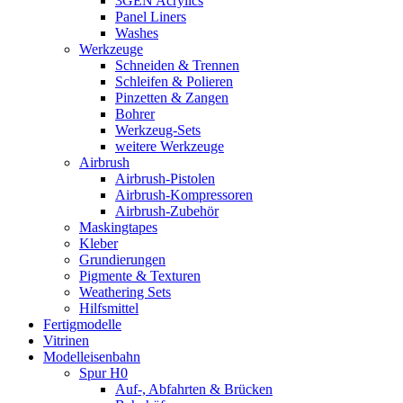
3GEN Acrylics
Panel Liners
Washes
Werkzeuge
Schneiden & Trennen
Schleifen & Polieren
Pinzetten & Zangen
Bohrer
Werkzeug-Sets
weitere Werkzeuge
Airbrush
Airbrush-Pistolen
Airbrush-Kompressoren
Airbrush-Zubehör
Maskingtapes
Kleber
Grundierungen
Pigmente & Texturen
Weathering Sets
Hilfsmittel
Fertigmodelle
Vitrinen
Modelleisenbahn
Spur H0
Auf-, Abfahrten & Brücken