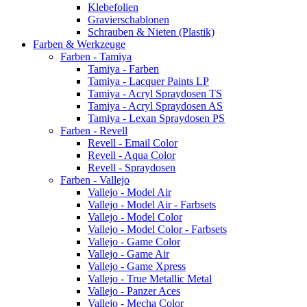
Klebefolien
Gravierschablonen
Schrauben & Nieten (Plastik)
Farben & Werkzeuge
Farben - Tamiya
Tamiya - Farben
Tamiya - Lacquer Paints LP
Tamiya - Acryl Spraydosen TS
Tamiya - Acryl Spraydosen AS
Tamiya - Lexan Spraydosen PS
Farben - Revell
Revell - Email Color
Revell - Aqua Color
Revell - Spraydosen
Farben - Vallejo
Vallejo - Model Air
Vallejo - Model Air - Farbsets
Vallejo - Model Color
Vallejo - Model Color - Farbsets
Vallejo - Game Color
Vallejo - Game Air
Vallejo - Game Xpress
Vallejo - True Metallic Metal
Vallejo - Panzer Aces
Vallejo - Mecha Color