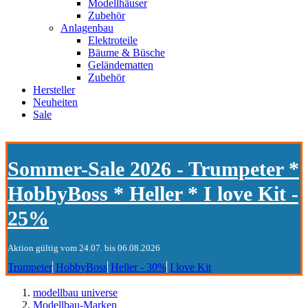
Modellhäuser
Zubehör
Anlagenbau
Elektroteile
Bäume & Büsche
Geländematten
Zubehör
Hersteller
Neuheiten
Sale
Sommer-Sale 2026 - Trumpeter *
HobbyBoss * Heller * I love Kit -
25%
Aktion gültig vom 24.07. bis 06.08.2026
Trumpeter
HobbyBoss
Heller - 30%
I love Kit
modellbau universe
Modellbau-Marken