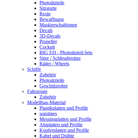
Photoätzteile
Sitzgurte
Resin
Bewaffnung
Maskierschablonen
Decals
3D-Decals
Propeller
Cockpit
BIG ED - Photoätzteil-Sets
Sitze / Schleudersitze
Räder / Wheels
Schiffe
Zubehör
Photoätzteile
Geschützrohre
Fahrzeuge
Zubehör
Modellbau-Material
Plastikplatten und Profile
sonstiges
Messingplatten und Profile
Aluplatten und Profile
Kupferplatten und Profile
Kabel und Drähte