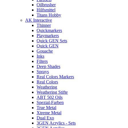
Oilbrusher
Hilfsmittel
Titans Hobby
AK Interactive
Thinner
Quickmarkers
Playmarkers
Quick GEN Sets
Quick GEN
Gouache
Inks
Filters
Deep Shades
Sprays
Real Colors Markers
Real Colors
Weathering
Weathering Stifte
ABT 502 Oils
Spezial-Farben
True Metal
Xtreme Metal
Dual Exo
3GEN Acrylics - Sets