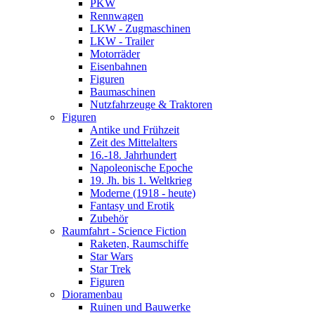
PKW
Rennwagen
LKW - Zugmaschinen
LKW - Trailer
Motorräder
Eisenbahnen
Figuren
Baumaschinen
Nutzfahrzeuge & Traktoren
Figuren
Antike und Frühzeit
Zeit des Mittelalters
16.-18. Jahrhundert
Napoleonische Epoche
19. Jh. bis 1. Weltkrieg
Moderne (1918 - heute)
Fantasy und Erotik
Zubehör
Raumfahrt - Science Fiction
Raketen, Raumschiffe
Star Wars
Star Trek
Figuren
Dioramenbau
Ruinen und Bauwerke