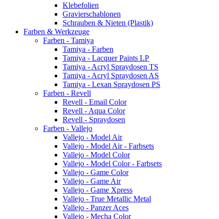
Klebefolien
Gravierschablonen
Schrauben & Nieten (Plastik)
Farben & Werkzeuge
Farben - Tamiya
Tamiya - Farben
Tamiya - Lacquer Paints LP
Tamiya - Acryl Spraydosen TS
Tamiya - Acryl Spraydosen AS
Tamiya - Lexan Spraydosen PS
Farben - Revell
Revell - Email Color
Revell - Aqua Color
Revell - Spraydosen
Farben - Vallejo
Vallejo - Model Air
Vallejo - Model Air - Farbsets
Vallejo - Model Color
Vallejo - Model Color - Farbsets
Vallejo - Game Color
Vallejo - Game Air
Vallejo - Game Xpress
Vallejo - True Metallic Metal
Vallejo - Panzer Aces
Vallejo - Mecha Color