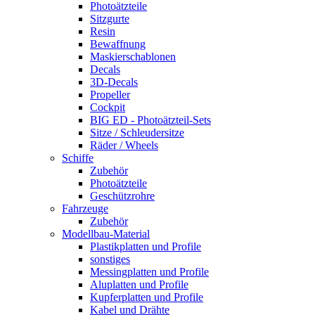
Photoätzteile
Sitzgurte
Resin
Bewaffnung
Maskierschablonen
Decals
3D-Decals
Propeller
Cockpit
BIG ED - Photoätzteil-Sets
Sitze / Schleudersitze
Räder / Wheels
Schiffe
Zubehör
Photoätzteile
Geschützrohre
Fahrzeuge
Zubehör
Modellbau-Material
Plastikplatten und Profile
sonstiges
Messingplatten und Profile
Aluplatten und Profile
Kupferplatten und Profile
Kabel und Drähte