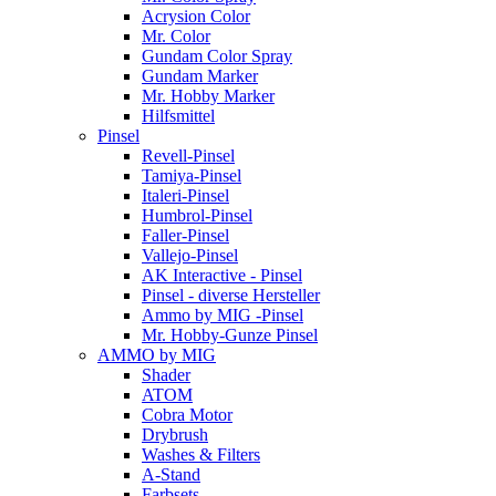
Acrysion Color
Mr. Color
Gundam Color Spray
Gundam Marker
Mr. Hobby Marker
Hilfsmittel
Pinsel
Revell-Pinsel
Tamiya-Pinsel
Italeri-Pinsel
Humbrol-Pinsel
Faller-Pinsel
Vallejo-Pinsel
AK Interactive - Pinsel
Pinsel - diverse Hersteller
Ammo by MIG -Pinsel
Mr. Hobby-Gunze Pinsel
AMMO by MIG
Shader
ATOM
Cobra Motor
Drybrush
Washes & Filters
A-Stand
Farbsets