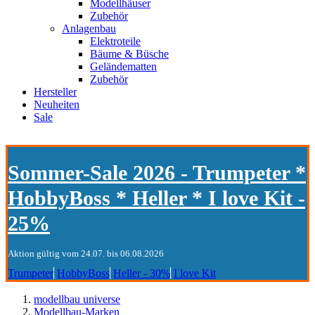
Modellhäuser
Zubehör
Anlagenbau
Elektroteile
Bäume & Büsche
Geländematten
Zubehör
Hersteller
Neuheiten
Sale
Sommer-Sale 2026 - Trumpeter *
HobbyBoss * Heller * I love Kit -
25%
Aktion gültig vom 24.07. bis 06.08.2026
Trumpeter
HobbyBoss
Heller - 30%
I love Kit
modellbau universe
Modellbau-Marken