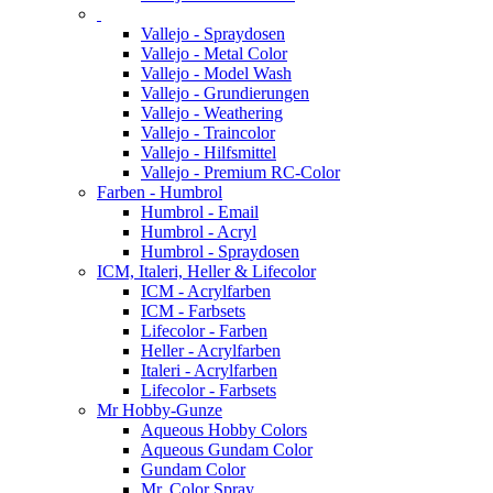
Vallejo - Spraydosen
Vallejo - Metal Color
Vallejo - Model Wash
Vallejo - Grundierungen
Vallejo - Weathering
Vallejo - Traincolor
Vallejo - Hilfsmittel
Vallejo - Premium RC-Color
Farben - Humbrol
Humbrol - Email
Humbrol - Acryl
Humbrol - Spraydosen
ICM, Italeri, Heller & Lifecolor
ICM - Acrylfarben
ICM - Farbsets
Lifecolor - Farben
Heller - Acrylfarben
Italeri - Acrylfarben
Lifecolor - Farbsets
Mr Hobby-Gunze
Aqueous Hobby Colors
Aqueous Gundam Color
Gundam Color
Mr. Color Spray