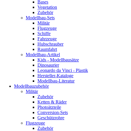
Bases
Vegetation
Zubehör
Modellbau-Sets
Militär
Flugzeuge
Schiffe
Fahrzeuge
Hubschrauber
Raumfahrt
Modellbau-Artikel
Kids - Modellbausätze
Dinosaurier
Leonardo da Vinci - Plastik
Hersteller-Kataloge
Modellbau-Literatur
Modellbauzubehör
Militär
Zubehör
Ketten & Räder
Photoätzteile
Conversion-Sets
Geschützrohre
Flugzeuge
Zubehör