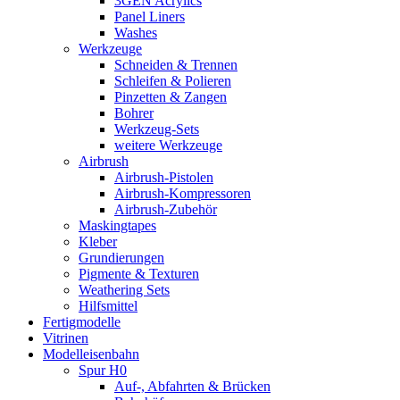
3GEN Acrylics
Panel Liners
Washes
Werkzeuge
Schneiden & Trennen
Schleifen & Polieren
Pinzetten & Zangen
Bohrer
Werkzeug-Sets
weitere Werkzeuge
Airbrush
Airbrush-Pistolen
Airbrush-Kompressoren
Airbrush-Zubehör
Maskingtapes
Kleber
Grundierungen
Pigmente & Texturen
Weathering Sets
Hilfsmittel
Fertigmodelle
Vitrinen
Modelleisenbahn
Spur H0
Auf-, Abfahrten & Brücken