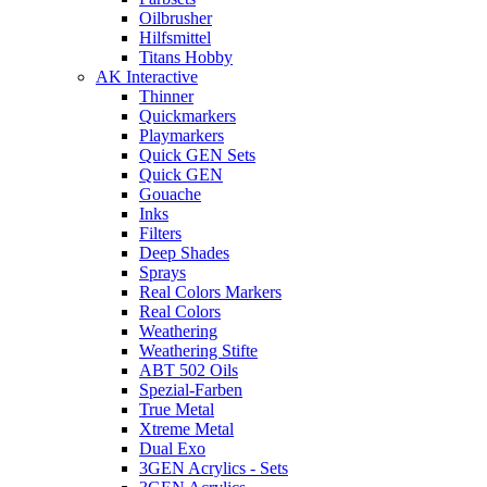
Oilbrusher
Hilfsmittel
Titans Hobby
AK Interactive
Thinner
Quickmarkers
Playmarkers
Quick GEN Sets
Quick GEN
Gouache
Inks
Filters
Deep Shades
Sprays
Real Colors Markers
Real Colors
Weathering
Weathering Stifte
ABT 502 Oils
Spezial-Farben
True Metal
Xtreme Metal
Dual Exo
3GEN Acrylics - Sets