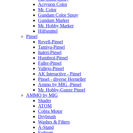
Acrysion Color
Mr. Color
Gundam Color Spray
Gundam Marker
Mr. Hobby Marker
Hilfsmittel
Pinsel
Revell-Pinsel
Tamiya-Pinsel
Italeri-Pinsel
Humbrol-Pinsel
Faller-Pinsel
Vallejo-Pinsel
AK Interactive - Pinsel
Pinsel - diverse Hersteller
Ammo by MIG -Pinsel
Mr. Hobby-Gunze Pinsel
AMMO by MIG
Shader
ATOM
Cobra Motor
Drybrush
Washes & Filters
A-Stand
Farbsets