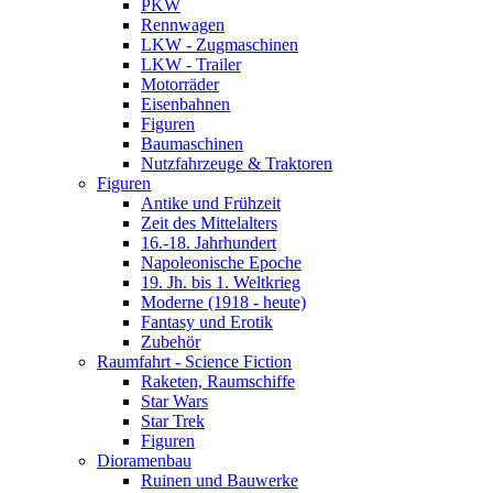
PKW
Rennwagen
LKW - Zugmaschinen
LKW - Trailer
Motorräder
Eisenbahnen
Figuren
Baumaschinen
Nutzfahrzeuge & Traktoren
Figuren
Antike und Frühzeit
Zeit des Mittelalters
16.-18. Jahrhundert
Napoleonische Epoche
19. Jh. bis 1. Weltkrieg
Moderne (1918 - heute)
Fantasy und Erotik
Zubehör
Raumfahrt - Science Fiction
Raketen, Raumschiffe
Star Wars
Star Trek
Figuren
Dioramenbau
Ruinen und Bauwerke