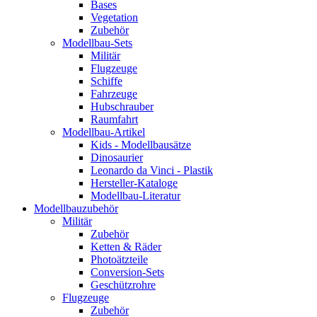
Bases
Vegetation
Zubehör
Modellbau-Sets
Militär
Flugzeuge
Schiffe
Fahrzeuge
Hubschrauber
Raumfahrt
Modellbau-Artikel
Kids - Modellbausätze
Dinosaurier
Leonardo da Vinci - Plastik
Hersteller-Kataloge
Modellbau-Literatur
Modellbauzubehör
Militär
Zubehör
Ketten & Räder
Photoätzteile
Conversion-Sets
Geschützrohre
Flugzeuge
Zubehör