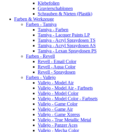
Klebefolien
Gravierschablonen
Schrauben & Nieten (Plastik)
Farben & Werkzeuge
Farben - Tamiya
Tamiya - Farben
Tamiya - Lacquer Paints LP
Tamiya - Acryl Spraydosen TS
Tamiya - Acryl Spraydosen AS
Tamiya - Lexan Spraydosen PS
Farben - Revell
Revell - Email Color
Revell - Aqua Color
Revell - Spraydosen
Farben - Vallejo
Vallejo - Model Air
Vallejo - Model Air - Farbsets
Vallejo - Model Color
Vallejo - Model Color - Farbsets
Vallejo - Game Color
Vallejo - Game Air
Vallejo - Game Xpress
Vallejo - True Metallic Metal
Vallejo - Panzer Aces
Vallejo - Mecha Color