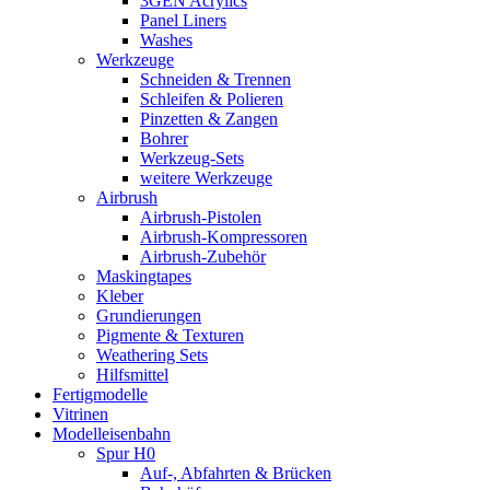
3GEN Acrylics
Panel Liners
Washes
Werkzeuge
Schneiden & Trennen
Schleifen & Polieren
Pinzetten & Zangen
Bohrer
Werkzeug-Sets
weitere Werkzeuge
Airbrush
Airbrush-Pistolen
Airbrush-Kompressoren
Airbrush-Zubehör
Maskingtapes
Kleber
Grundierungen
Pigmente & Texturen
Weathering Sets
Hilfsmittel
Fertigmodelle
Vitrinen
Modelleisenbahn
Spur H0
Auf-, Abfahrten & Brücken