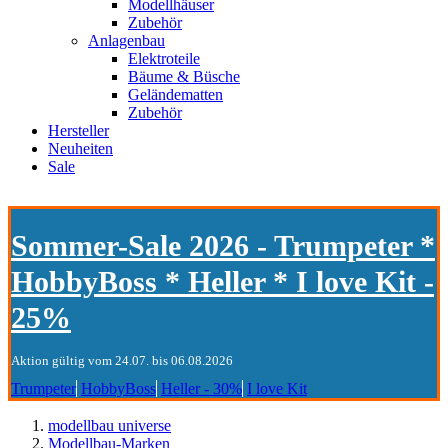
Modellhäuser
Zubehör
Anlagenbau
Elektroteile
Bäume & Büsche
Geländematten
Zubehör
Hersteller
Neuheiten
Sale
Sommer-Sale 2026 - Trumpeter *
HobbyBoss * Heller * I love Kit -
25%
Aktion gültig vom 24.07. bis 06.08.2026
Trumpeter
HobbyBoss
Heller - 30%
I love Kit
modellbau universe
Modellbau-Marken