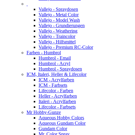
Vallejo - Spraydosen
Vallejo - Metal Color
Vallejo - Model Wash
Vallejo - Grundierungen
Vallejo - Weathering
Vallejo - Traincolor
Vallejo - Hilfsmittel
Vallejo - Premium RC-Color
Farben - Humbrol
Humbrol - Email
Humbrol - Acryl
Humbrol - Spraydosen
ICM, Italeri, Heller & Lifecolor
ICM - Acrylfarben
ICM - Farbsets
Lifecolor - Farben
Heller - Acrylfarben
Italeri - Acrylfarben
Lifecolor - Farbsets
Mr Hobby-Gunze
Aqueous Hobby Colors
Aqueous Gundam Color
Gundam Color
Mr. Color Spray