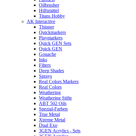
Oilbrusher
Hilfsmittel
Titans Hobby
AK Interactive
Thinner
Quickmarkers
Playmarkers
Quick GEN Sets
Quick GEN
Gouache
Inks
Filters
Deep Shades
Sprays
Real Colors Markers
Real Colors
Weathering
Weathering Stifte
ABT 502 Oils
Spezial-Farben
True Metal
Xtreme Metal
Dual Exo
3GEN Acrylics - Sets