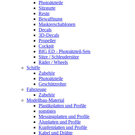
Photoätzteile
Sitzgurte
Resin
Bewaffnung
Maskierschablonen
Decals
3D-Decals
Propeller
Cockpit
BIG ED - Photoätzteil-Sets
Sitze / Schleudersitze
Räder / Wheels
Schiffe
Zubehör
Photoätzteile
Geschützrohre
Fahrzeuge
Zubehör
Modellbau-Material
Plastikplatten und Profile
sonstiges
Messingplatten und Profile
Aluplatten und Profile
Kupferplatten und Profile
Kabel und Drähte