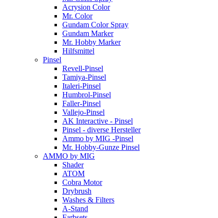
Acrysion Color
Mr. Color
Gundam Color Spray
Gundam Marker
Mr. Hobby Marker
Hilfsmittel
Pinsel
Revell-Pinsel
Tamiya-Pinsel
Italeri-Pinsel
Humbrol-Pinsel
Faller-Pinsel
Vallejo-Pinsel
AK Interactive - Pinsel
Pinsel - diverse Hersteller
Ammo by MIG -Pinsel
Mr. Hobby-Gunze Pinsel
AMMO by MIG
Shader
ATOM
Cobra Motor
Drybrush
Washes & Filters
A-Stand
Farbsets