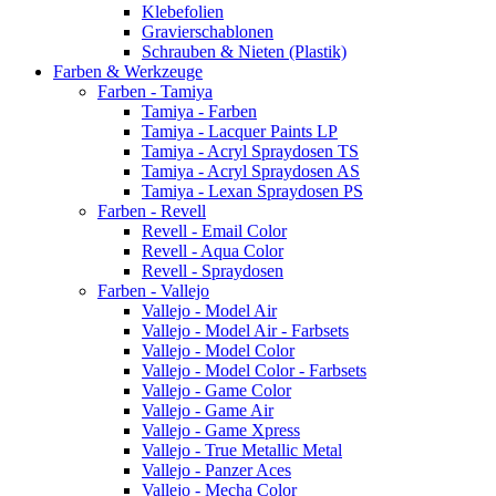
Klebefolien
Gravierschablonen
Schrauben & Nieten (Plastik)
Farben & Werkzeuge
Farben - Tamiya
Tamiya - Farben
Tamiya - Lacquer Paints LP
Tamiya - Acryl Spraydosen TS
Tamiya - Acryl Spraydosen AS
Tamiya - Lexan Spraydosen PS
Farben - Revell
Revell - Email Color
Revell - Aqua Color
Revell - Spraydosen
Farben - Vallejo
Vallejo - Model Air
Vallejo - Model Air - Farbsets
Vallejo - Model Color
Vallejo - Model Color - Farbsets
Vallejo - Game Color
Vallejo - Game Air
Vallejo - Game Xpress
Vallejo - True Metallic Metal
Vallejo - Panzer Aces
Vallejo - Mecha Color