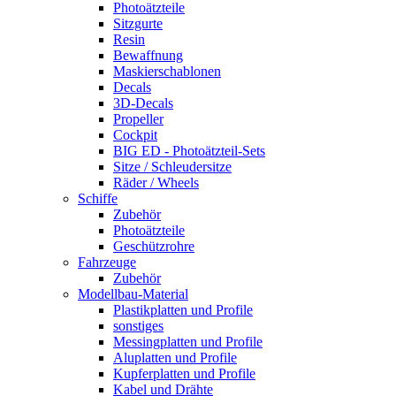
Photoätzteile
Sitzgurte
Resin
Bewaffnung
Maskierschablonen
Decals
3D-Decals
Propeller
Cockpit
BIG ED - Photoätzteil-Sets
Sitze / Schleudersitze
Räder / Wheels
Schiffe
Zubehör
Photoätzteile
Geschützrohre
Fahrzeuge
Zubehör
Modellbau-Material
Plastikplatten und Profile
sonstiges
Messingplatten und Profile
Aluplatten und Profile
Kupferplatten und Profile
Kabel und Drähte