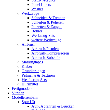
3GEN Acrylics
Panel Liners
Washes
Werkzeuge
Schneiden & Trennen
Schleifen & Polieren
Pinzetten & Zangen
Bohrer
Werkzeug-Sets
weitere Werkzeuge
Airbrush
Airbrush-Pistolen
Airbrush-Kompressoren
Airbrush-Zubehör
Maskingtapes
Kleber
Grundierungen
Pigmente & Texturen
Weathering Sets
Hilfsmittel
Fertigmodelle
Vitrinen
Modelleisenbahn
Spur H0
Auf-, Abfahrten & Brücken