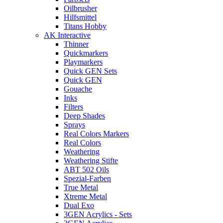
Oilbrusher
Hilfsmittel
Titans Hobby
AK Interactive
Thinner
Quickmarkers
Playmarkers
Quick GEN Sets
Quick GEN
Gouache
Inks
Filters
Deep Shades
Sprays
Real Colors Markers
Real Colors
Weathering
Weathering Stifte
ABT 502 Oils
Spezial-Farben
True Metal
Xtreme Metal
Dual Exo
3GEN Acrylics - Sets