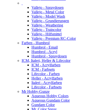
Vallejo - Spraydosen
Vallejo - Metal Color
Vallejo - Model Wash
Vallejo - Grundierungen
Vallejo - Weathering
Vallejo - Traincolor
Vallejo - Hilfsmittel
Vallejo - Premium RC-Color
Farben - Humbrol
Humbrol - Email
Humbrol - Acryl
Humbrol - Spraydosen
ICM, Italeri, Heller & Lifecolor
ICM - Acrylfarben
ICM - Farbsets
Lifecolor - Farben
Heller - Acrylfarben
Italeri - Acrylfarben
Lifecolor - Farbsets
Mr Hobby-Gunze
Aqueous Hobby Colors
Aqueous Gundam Color
Gundam Color
Mr. Color Spray