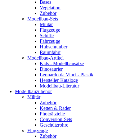
Bases
Vegetation
Zubehör
Modellbau-Sets
Militär
Flugzeuge
Schiffe
Fahrzeuge
Hubschrauber
Raumfahrt
Modellbau-Artikel
Kids - Modellbausätze
Dinosaurier
Leonardo da Vinci - Plastik
Hersteller-Kataloge
Modellbau-Literatur
Modellbauzubehör
Militär
Zubehör
Ketten & Räder
Photoätzteile
Conversion-Sets
Geschützrohre
Flugzeuge
Zubehör