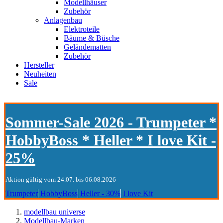
Modellhäuser
Zubehör
Anlagenbau
Elektroteile
Bäume & Büsche
Geländematten
Zubehör
Hersteller
Neuheiten
Sale
Sommer-Sale 2026 - Trumpeter *
HobbyBoss * Heller * I love Kit -
25%
Aktion gültig vom 24.07. bis 06.08.2026
Trumpeter
HobbyBoss
Heller - 30%
I love Kit
modellbau universe
Modellbau-Marken