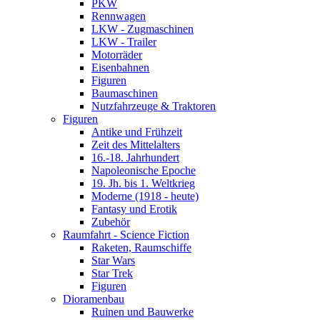
PKW
Rennwagen
LKW - Zugmaschinen
LKW - Trailer
Motorräder
Eisenbahnen
Figuren
Baumaschinen
Nutzfahrzeuge & Traktoren
Figuren
Antike und Frühzeit
Zeit des Mittelalters
16.-18. Jahrhundert
Napoleonische Epoche
19. Jh. bis 1. Weltkrieg
Moderne (1918 - heute)
Fantasy und Erotik
Zubehör
Raumfahrt - Science Fiction
Raketen, Raumschiffe
Star Wars
Star Trek
Figuren
Dioramenbau
Ruinen und Bauwerke