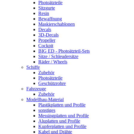
Photoätzteile
Sitzgurte
Resin
Bewaffnung
Maskierschablonen
Decals
3D-Decals
Propeller
Cockpit
BIG ED - Photoätzteil-Sets
Sitze / Schleudersitze
Räder / Wheels
Schiffe
Zubehör
Photoätzteile
Geschützrohre
Fahrzeuge
Zubehör
Modellbau-Material
Plastikplatten und Profile
sonstiges
Messingplatten und Profile
Aluplatten und Profile
Kupferplatten und Profile
Kabel und Drähte