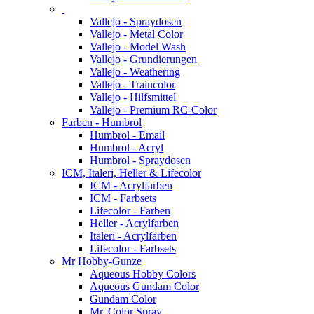
Vallejo - Spraydosen
Vallejo - Metal Color
Vallejo - Model Wash
Vallejo - Grundierungen
Vallejo - Weathering
Vallejo - Traincolor
Vallejo - Hilfsmittel
Vallejo - Premium RC-Color
Farben - Humbrol
Humbrol - Email
Humbrol - Acryl
Humbrol - Spraydosen
ICM, Italeri, Heller & Lifecolor
ICM - Acrylfarben
ICM - Farbsets
Lifecolor - Farben
Heller - Acrylfarben
Italeri - Acrylfarben
Lifecolor - Farbsets
Mr Hobby-Gunze
Aqueous Hobby Colors
Aqueous Gundam Color
Gundam Color
Mr. Color Spray