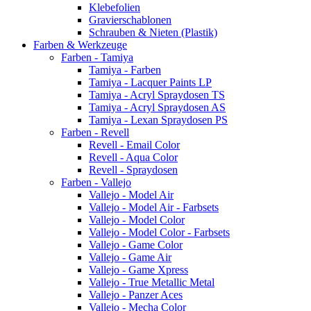
Klebefolien
Gravierschablonen
Schrauben & Nieten (Plastik)
Farben & Werkzeuge
Farben - Tamiya
Tamiya - Farben
Tamiya - Lacquer Paints LP
Tamiya - Acryl Spraydosen TS
Tamiya - Acryl Spraydosen AS
Tamiya - Lexan Spraydosen PS
Farben - Revell
Revell - Email Color
Revell - Aqua Color
Revell - Spraydosen
Farben - Vallejo
Vallejo - Model Air
Vallejo - Model Air - Farbsets
Vallejo - Model Color
Vallejo - Model Color - Farbsets
Vallejo - Game Color
Vallejo - Game Air
Vallejo - Game Xpress
Vallejo - True Metallic Metal
Vallejo - Panzer Aces
Vallejo - Mecha Color