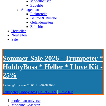
Modellhäuser
Zubehör
Anlagenbau
Elektroteile
Bäume & Büsche
Geländematten
Zubehör
Hersteller
Neuheiten
Sale
Sommer-Sale 2026 - Trumpeter *
HobbyBoss * Heller * I love Kit -
25%
Aktion gültig vom 24.07. bis 06.08.2026
Trumpeter
HobbyBoss
Heller - 30%
I love Kit
modellbau universe
Modellbau-Marken