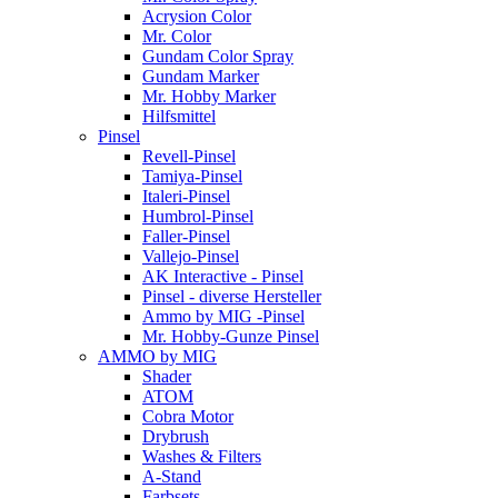
Acrysion Color
Mr. Color
Gundam Color Spray
Gundam Marker
Mr. Hobby Marker
Hilfsmittel
Pinsel
Revell-Pinsel
Tamiya-Pinsel
Italeri-Pinsel
Humbrol-Pinsel
Faller-Pinsel
Vallejo-Pinsel
AK Interactive - Pinsel
Pinsel - diverse Hersteller
Ammo by MIG -Pinsel
Mr. Hobby-Gunze Pinsel
AMMO by MIG
Shader
ATOM
Cobra Motor
Drybrush
Washes & Filters
A-Stand
Farbsets