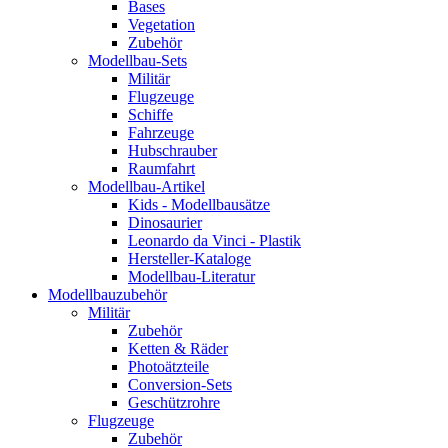
Bases
Vegetation
Zubehör
Modellbau-Sets
Militär
Flugzeuge
Schiffe
Fahrzeuge
Hubschrauber
Raumfahrt
Modellbau-Artikel
Kids - Modellbausätze
Dinosaurier
Leonardo da Vinci - Plastik
Hersteller-Kataloge
Modellbau-Literatur
Modellbauzubehör
Militär
Zubehör
Ketten & Räder
Photoätzteile
Conversion-Sets
Geschützrohre
Flugzeuge
Zubehör