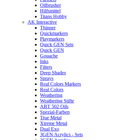
Oilbrusher
Hilfsmittel
Titans Hobby
AK Interactive
Thinner
Quickmarkers
Playmarkers
Quick GEN Sets
Quick GEN
Gouache
Inks
Filters
Deep Shades
Sprays
Real Colors Markers
Real Colors
Weathering
Weathering Stifte
ABT 502 Oils
Spezial-Farben
True Metal
Xtreme Metal
Dual Exo
3GEN Acrylics - Sets