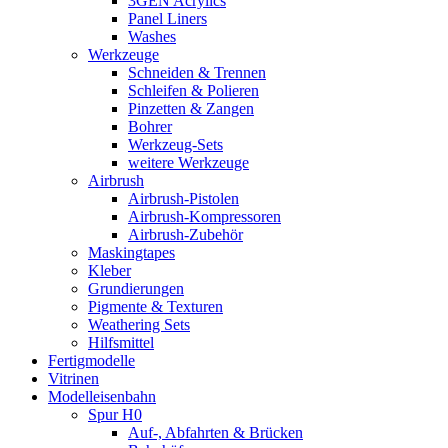
3GEN Acrylics
Panel Liners
Washes
Werkzeuge
Schneiden & Trennen
Schleifen & Polieren
Pinzetten & Zangen
Bohrer
Werkzeug-Sets
weitere Werkzeuge
Airbrush
Airbrush-Pistolen
Airbrush-Kompressoren
Airbrush-Zubehör
Maskingtapes
Kleber
Grundierungen
Pigmente & Texturen
Weathering Sets
Hilfsmittel
Fertigmodelle
Vitrinen
Modelleisenbahn
Spur H0
Auf-, Abfahrten & Brücken