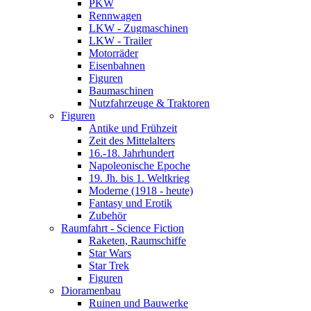
PKW
Rennwagen
LKW - Zugmaschinen
LKW - Trailer
Motorräder
Eisenbahnen
Figuren
Baumaschinen
Nutzfahrzeuge & Traktoren
Figuren
Antike und Frühzeit
Zeit des Mittelalters
16.-18. Jahrhundert
Napoleonische Epoche
19. Jh. bis 1. Weltkrieg
Moderne (1918 - heute)
Fantasy und Erotik
Zubehör
Raumfahrt - Science Fiction
Raketen, Raumschiffe
Star Wars
Star Trek
Figuren
Dioramenbau
Ruinen und Bauwerke