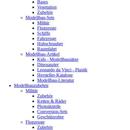
Bases
Vegetation
Zubehör
Modellbau-Sets
Militär
Flugzeuge
Schiffe
Fahrzeuge
Hubschrauber
Raumfahrt
Modellbau-Artikel
Kids - Modellbausätze
Dinosaurier
Leonardo da Vinci - Plastik
Hersteller-Kataloge
Modellbau-Literatur
Modellbauzubehör
Militär
Zubehör
Ketten & Räder
Photoätzteile
Conversion-Sets
Geschützrohre
Flugzeuge
Zubehör