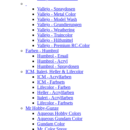
Vallejo - Spraydosen
Vallejo - Metal Color
Vallejo - Model Wash
Vallejo - Grundierungen
Vallejo - Weathering
Vallejo - Traincolor
Vallejo - Hilfsmittel
Vallejo - Premium RC-Color
Farben - Humbrol
Humbrol - Email
Humbrol - Acryl
Humbrol - Spraydosen
ICM, Italeri, Heller & Lifecolor
ICM - Acrylfarben
ICM - Farbsets
Lifecolor - Farben
Heller - Acrylfarben
Italeri - Acrylfarben
Lifecolor - Farbsets
Mr Hobby-Gunze
Aqueous Hobby Colors
Aqueous Gundam Color
Gundam Color
Mr. Color Spray