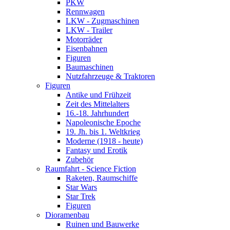
PKW
Rennwagen
LKW - Zugmaschinen
LKW - Trailer
Motorräder
Eisenbahnen
Figuren
Baumaschinen
Nutzfahrzeuge & Traktoren
Figuren
Antike und Frühzeit
Zeit des Mittelalters
16.-18. Jahrhundert
Napoleonische Epoche
19. Jh. bis 1. Weltkrieg
Moderne (1918 - heute)
Fantasy und Erotik
Zubehör
Raumfahrt - Science Fiction
Raketen, Raumschiffe
Star Wars
Star Trek
Figuren
Dioramenbau
Ruinen und Bauwerke