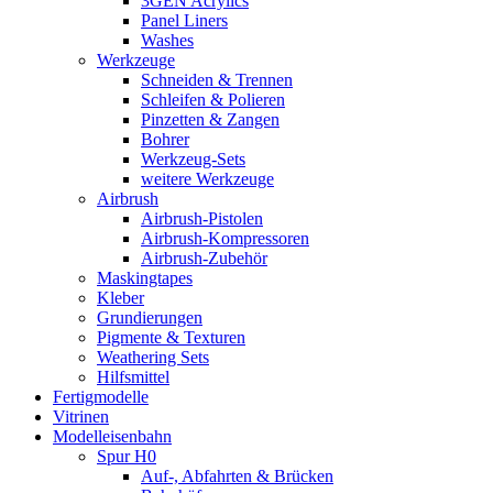
3GEN Acrylics
Panel Liners
Washes
Werkzeuge
Schneiden & Trennen
Schleifen & Polieren
Pinzetten & Zangen
Bohrer
Werkzeug-Sets
weitere Werkzeuge
Airbrush
Airbrush-Pistolen
Airbrush-Kompressoren
Airbrush-Zubehör
Maskingtapes
Kleber
Grundierungen
Pigmente & Texturen
Weathering Sets
Hilfsmittel
Fertigmodelle
Vitrinen
Modelleisenbahn
Spur H0
Auf-, Abfahrten & Brücken