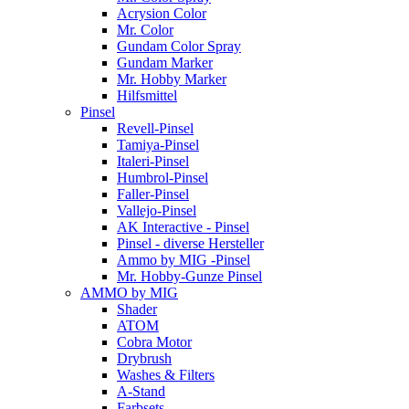
Acrysion Color
Mr. Color
Gundam Color Spray
Gundam Marker
Mr. Hobby Marker
Hilfsmittel
Pinsel
Revell-Pinsel
Tamiya-Pinsel
Italeri-Pinsel
Humbrol-Pinsel
Faller-Pinsel
Vallejo-Pinsel
AK Interactive - Pinsel
Pinsel - diverse Hersteller
Ammo by MIG -Pinsel
Mr. Hobby-Gunze Pinsel
AMMO by MIG
Shader
ATOM
Cobra Motor
Drybrush
Washes & Filters
A-Stand
Farbsets