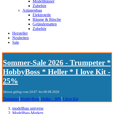
Modellhäuser
Zubehör
Anlagenbau
Elektroteile
Bäume & Büsche
Geländematten
Zubehör
Hersteller
Neuheiten
Sale
Sommer-Sale 2026 - Trumpeter *
HobbyBoss * Heller * I love Kit -
25%
Aktion gültig vom 24.07. bis 06.08.2026
Trumpeter
HobbyBoss
Heller - 30%
I love Kit
modellbau universe
Modellbau-Marken