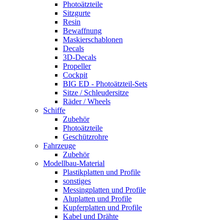
Photoätzteile
Sitzgurte
Resin
Bewaffnung
Maskierschablonen
Decals
3D-Decals
Propeller
Cockpit
BIG ED - Photoätzteil-Sets
Sitze / Schleudersitze
Räder / Wheels
Schiffe
Zubehör
Photoätzteile
Geschützrohre
Fahrzeuge
Zubehör
Modellbau-Material
Plastikplatten und Profile
sonstiges
Messingplatten und Profile
Aluplatten und Profile
Kupferplatten und Profile
Kabel und Drähte