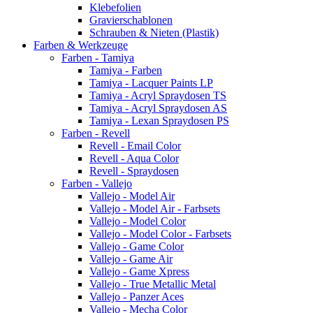
Klebefolien
Gravierschablonen
Schrauben & Nieten (Plastik)
Farben & Werkzeuge
Farben - Tamiya
Tamiya - Farben
Tamiya - Lacquer Paints LP
Tamiya - Acryl Spraydosen TS
Tamiya - Acryl Spraydosen AS
Tamiya - Lexan Spraydosen PS
Farben - Revell
Revell - Email Color
Revell - Aqua Color
Revell - Spraydosen
Farben - Vallejo
Vallejo - Model Air
Vallejo - Model Air - Farbsets
Vallejo - Model Color
Vallejo - Model Color - Farbsets
Vallejo - Game Color
Vallejo - Game Air
Vallejo - Game Xpress
Vallejo - True Metallic Metal
Vallejo - Panzer Aces
Vallejo - Mecha Color