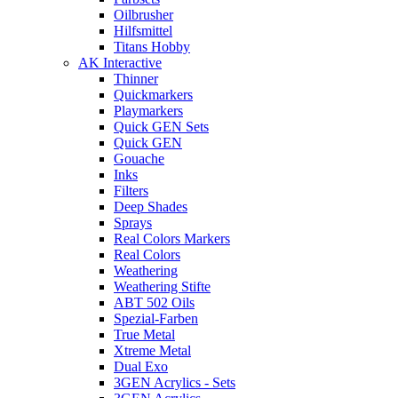
Oilbrusher
Hilfsmittel
Titans Hobby
AK Interactive
Thinner
Quickmarkers
Playmarkers
Quick GEN Sets
Quick GEN
Gouache
Inks
Filters
Deep Shades
Sprays
Real Colors Markers
Real Colors
Weathering
Weathering Stifte
ABT 502 Oils
Spezial-Farben
True Metal
Xtreme Metal
Dual Exo
3GEN Acrylics - Sets